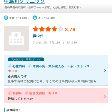
中島川クリニック
長崎県長崎市築町（浜町アーケード駅、めがね橋駅、西浜町駅）
土曜（〜17:00）
夜（〜19:30）
3.76
2件
アクセス数 7月:
199
| 6月:
289
気が滅入る・不安の口コミ
心療内科
体調不良・気が滅入る・不安・ストレス
5.0
命の恩人です
仕事で長崎に配属になり、そこでの仕事内容や人間関係に悩み、体調が悪くなり、仕事にも生活にも影響が出てきたため、こちらのクリニックに来てみました。 先生も看護師さんもとても親身になってくださり、本当に
精神科
統合失調症
4.0
告知してもらった
診療科目：