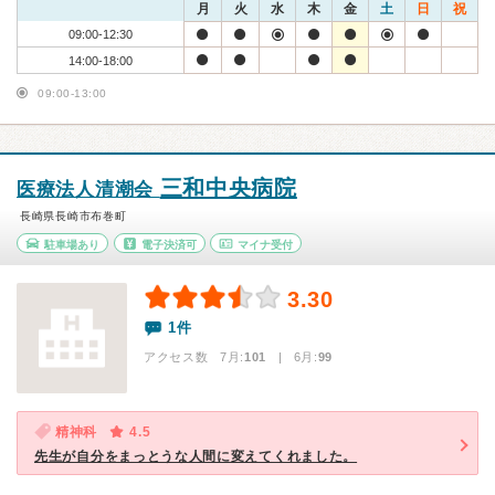
月
火
水
木
金
土
日
祝
09:00-12:30
14:00-18:00
09:00-13:00
三和中央病院
医療法人清潮会
長崎県長崎市布巻町
駐車場あり
電子決済可
マイナ受付
3.30
1件
アクセス数 7月:
101
| 6月:
99
精神科
4.5
先生が自分をまっとうな人間に変えてくれました。