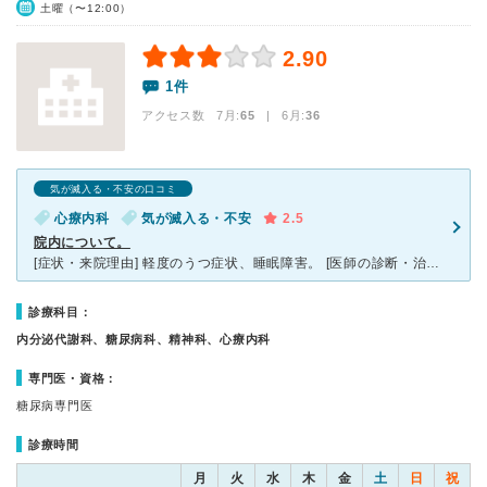
土曜（〜12:00）
2.90
1件
アクセス数 7月:
65
| 6月:
36
気が滅入る・不安の口コミ
心療内科
気が滅入る・不安
2.5
院内について。
[症状・来院理由] 軽度のうつ症状、睡眠障害。 [医師の診断・治療法] 時間いっぱいまで話す。先生はそれをノートに綴ってました。 [感想・費用・待ち時間・看護師などスタッフの対応] 待合室は
診療科目：
内分泌代謝科、糖尿病科、精神科、心療内科
専門医・資格：
糖尿病専門医
診療時間
月
火
水
木
金
土
日
祝