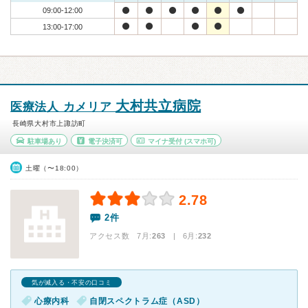
09:00-12:00
13:00-17:00
大村共立病院
医療法人 カメリア
長崎県大村市上諏訪町
駐車場あり
電子決済可
マイナ受付
(スマホ可)
土曜（〜18:00）
2.78
2件
アクセス数 7月:
263
| 6月:
232
気が滅入る・不安の口コミ
心療内科
自閉スペクトラム症（ASD）