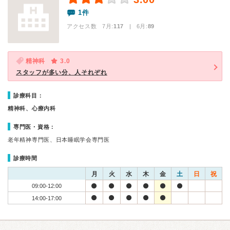
1件
アクセス数 7月:
117
| 6月:
89
精神科
3.0
スタッフが多い分、人それぞれ
診療科目：
精神科、心療内科
専門医・資格：
老年精神専門医、日本睡眠学会専門医
診療時間
月
火
水
木
金
土
日
祝
09:00-12:00
14:00-17:00