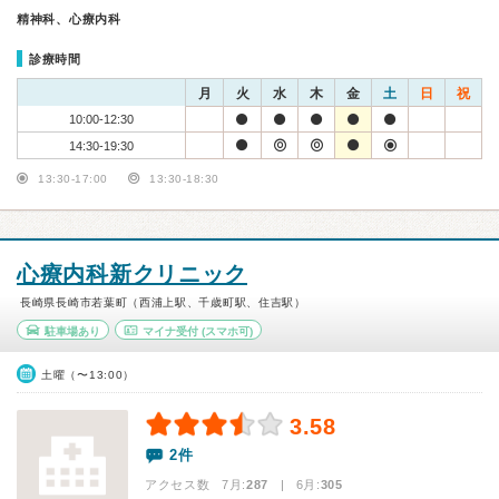
精神科、心療内科
診療時間
月
火
水
木
金
土
日
祝
10:00-12:30
14:30-19:30
13:30-17:00
13:30-18:30
心療内科新クリニック
長崎県長崎市若葉町（西浦上駅、千歳町駅、住吉駅）
駐車場あり
マイナ受付
(スマホ可)
土曜（〜13:00）
3.58
2件
アクセス数 7月:
287
| 6月:
305