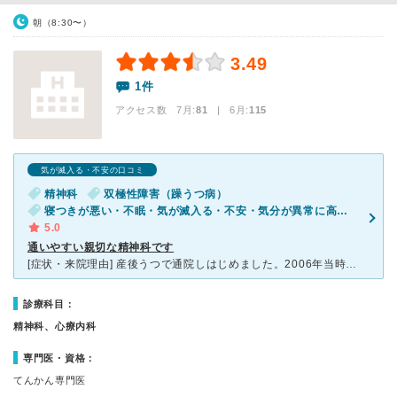
朝（8:30〜）
3.49
1件
アクセス数 7月:
81
| 6月:
115
気が滅入る・不安の口コミ
精神科
双極性障害（躁うつ病）
寝つきが悪い・不眠・気が滅入る・不安・気分が異常に高揚している
5.0
通いやすい親切な精神科です
[症状・来院理由] 産後うつで通院しはじめました。2006年当時、服薬の自傷行為をしてから、重度のうつとしてかかっていましたが、今年に入って、双極性障害になりました。うつだけのときの初期症状は、死へ
診療科目：
精神科、心療内科
専門医・資格：
てんかん専門医