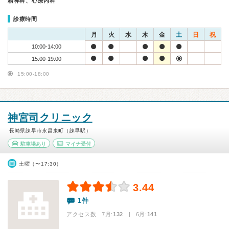
精神科、心療内科
診療時間
月
火
水
木
金
土
日
祝
10:00-14:00
15:00-19:00
15:00-18:00
神宮司クリニック
長崎県諫早市永昌東町（諫早駅）
駐車場あり
マイナ受付
土曜（〜17:30）
3.44
1件
アクセス数 7月:
132
| 6月:
141