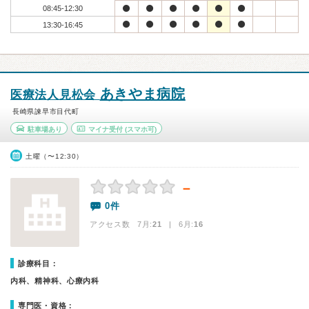
08:45-12:30
13:30-16:45
あきやま病院
医療法人見松会
長崎県諫早市目代町
駐車場あり
マイナ受付
(スマホ可)
土曜（〜12:30）
－
0件
アクセス数 7月:
21
| 6月:
16
診療科目：
内科、精神科、心療内科
専門医・資格：