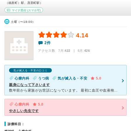
（銭座町）駅、茂里町駅）
マイナ受付
(スマホ可)
土曜（〜18:00）
4.14
2件
アクセス数 7月:
422
| 6月:
426
気が滅入る・不安の口コミ
心療内科
うつ病
気が滅入る・不安
5.0
親身になって下さいます
数年前から家族がお世話になっています。 最初に血圧や血液検査などして長時間かけて診てくれました。 心療内科で血液検査するんですね、安心しました。 有難いと感じました。 お薬のことがあるからでし
心療内科
5.0
やさしい先生です
診療科目：