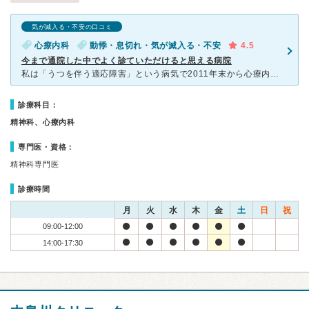
気が滅入る・不安の口コミ
心療内科
動悸・息切れ・気が滅入る・不安
4.5
今まで通院した中でよく診ていただけると思える病院
私は「うつを伴う適応障害」という病気で2011年末から心療内科に通い始めましたが、これまでに3つほどの心療内科受診したけれども、どれも自分に合わない診断だったこともあり、心療内科不信になっていました。
診療科目：
精神科、心療内科
専門医・資格：
精神科専門医
診療時間
月
火
水
木
金
土
日
祝
09:00-12:00
14:00-17:30