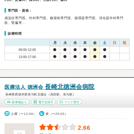
専門医・資格：
感染症専門医、外科専門医、糖尿病専門医、循環器専門医、消化器外科専門
医、腎臓専…
診療時間
月
火
水
木
金
土
日
祝
09:00-12:00
13:00-17:00
長崎北徳洲会病院
医療法人 徳洲会
長崎県西彼杵郡長与町北陽台（高田駅、長与駅）
駐車場あり
電子決済可
マイナ受付
土曜（〜12:00）
夜（〜20:00）
2.66