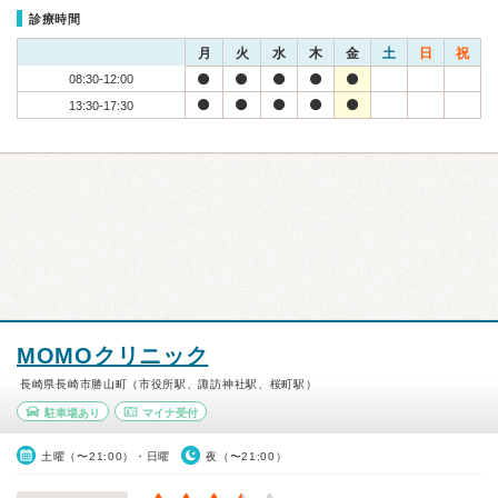
診療時間
月
火
水
木
金
土
日
祝
08:30-12:00
13:30-17:30
MOMOクリニック
長崎県長崎市勝山町（市役所駅、諏訪神社駅、桜町駅）
駐車場あり
マイナ受付
土曜（〜21:00）・日曜
夜（〜21:00）