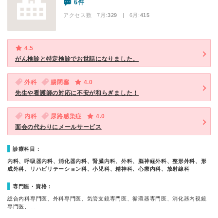
6件
アクセス数 7月:
329
| 6月:
415
4.5
がん検診と特定検診でお世話になりました。
外科
腸閉塞
4.0
先生や看護師の対応に不安が和らぎました！
内科
尿路感染症
4.0
面会の代わりにメールサービス
診療科目：
内科、呼吸器内科、消化器内科、腎臓内科、外科、脳神経外科、整形外科、形
成外科、リハビリテーション科、小児科、精神科、心療内科、放射線科
専門医・資格：
総合内科専門医、外科専門医、気管支鏡専門医、循環器専門医、消化器内視鏡
専門医、…