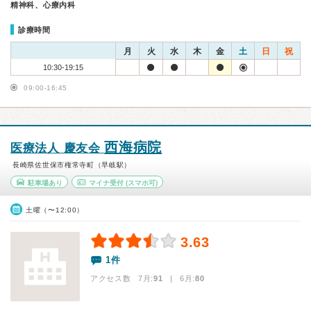
精神科、心療内科
診療時間
月
火
水
木
金
土
日
祝
10:30-19:15
09:00-16:45
西海病院
医療法人 慶友会
長崎県佐世保市権常寺町（早岐駅）
駐車場あり
マイナ受付
(スマホ可)
土曜（〜12:00）
3.63
1件
アクセス数 7月:
91
| 6月:
80