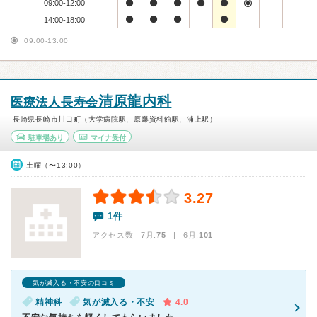
09:00-12:00
14:00-18:00
09:00-13:00
清原龍内科
医療法人長寿会
長崎県長崎市川口町（大学病院駅、原爆資料館駅、浦上駅）
駐車場あり
マイナ受付
土曜（〜13:00）
3.27
1件
アクセス数 7月:
75
| 6月:
101
気が滅入る・不安の口コミ
精神科
気が滅入る・不安
4.0