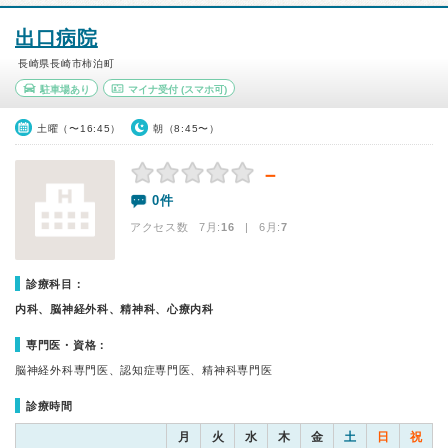
出口病院
長崎県長崎市柿泊町
駐車場あり
マイナ受付
(スマホ可)
土曜（〜16:45）
朝（8:45〜）
－
0件
アクセス数 7月:
16
| 6月:
7
診療科目：
内科、脳神経外科、精神科、心療内科
専門医・資格：
脳神経外科専門医、認知症専門医、精神科専門医
診療時間
月
火
水
木
金
土
日
祝