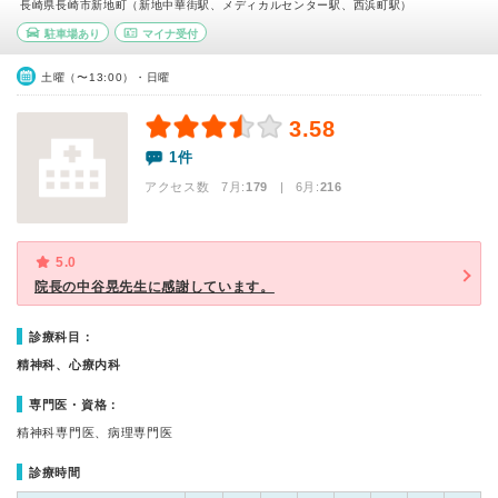
長崎県長崎市新地町（新地中華街駅、メディカルセンター駅、西浜町駅）
駐車場あり
マイナ受付
土曜（〜13:00）・日曜
3.58
1件
アクセス数 7月:
179
| 6月:
216
5.0
院長の中谷晃先生に感謝しています。
診療科目：
精神科、心療内科
専門医・資格：
精神科専門医、病理専門医
診療時間