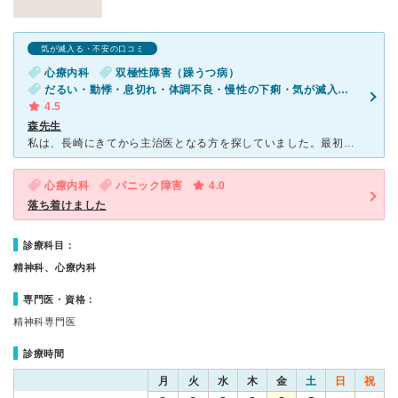
気が滅入る・不安の口コミ
心療内科
双極性障害（躁うつ病）
だるい・動悸・息切れ・体調不良・慢性の下痢・気が滅入る・不安・ストレス
4.5
森先生
私は、長崎にきてから主治医となる方を探していました。最初に電話応対のつっけんどんさで心苦しくなるも、なんとか予約して受診。そらなっくすさんのように、私も根掘り葉掘り聞かれました。他の医療機関ではあんな
心療内科
パニック障害
4.0
落ち着けました
診療科目：
精神科、心療内科
専門医・資格：
精神科専門医
診療時間
月
火
水
木
金
土
日
祝