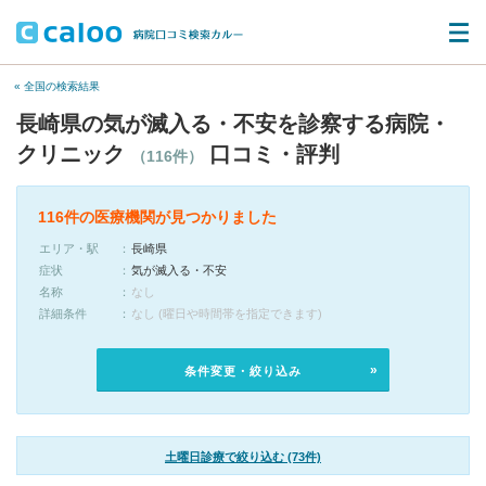
« 全国の検索結果
長崎県の気が滅入る・不安を診察する病院・
クリニック
口コミ・評判
（116件）
116件の医療機関が見つかりました
エリア・駅
長崎県
症状
気が滅入る・不安
名称
なし
詳細条件
なし (曜日や時間帯を指定できます)
条件変更・絞り込み
土曜日診療で絞り込む (73件)