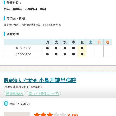
診療科目：
内科、精神科、心療内科、歯科
専門医・資格：
血液専門医、認知症専門医、精神科専門医
診療時間
月
火
水
木
金
土
日
祝
09:00-12:00
13:30-17:00
小鳥居諫早病院
医療法人 仁祐会
長崎県諫早市栄田町（諫早駅）
駐車場あり
マイナ受付
(スマホ可)
土曜（〜12:00）
3.00