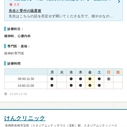
2.5
先生と受付の温度差
先生はこちらの話を否定せず聞いてくださる方で、穏やかなので相談しやすい。先生の人柄もあり待ち時間は多少あっても苦にはならない。 毎回細かに診察出来ない事は、承知しているし、時々診察室から帰る際に
診療科目：
精神科、心療内科
専門医・資格：
精神科専門医
診療時間
月
火
水
木
金
土
日
祝
09:30-11:30
14:00-21:00
10:00-12:00
けんクリニック
長崎県長崎市宝町（スタジアムシティサウス（宝町）駅、スタジアムシティノース