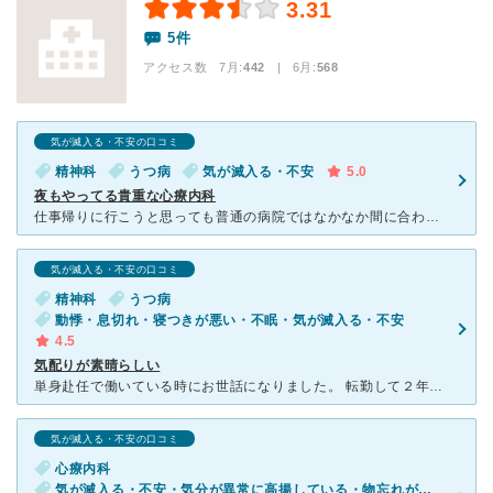
3.31
5件
アクセス数 7月:
442
| 6月:
568
気が滅入る・不安の口コミ
精神科
うつ病
気が滅入る・不安
5.0
夜もやってる貴重な心療内科
仕事帰りに行こうと思っても普通の病院ではなかなか間に合わず困っていました。 こちらは夜9時までやっているので助かりました。 先生は随分とお世話になりました。 こちらが何を話して良いのか考えが
気が滅入る・不安の口コミ
精神科
うつ病
動悸・息切れ・寝つきが悪い・不眠・気が滅入る・不安
4.5
気配りが素晴らしい
単身赴任で働いている時にお世話になりました。 転勤して２年がたち、疲労がたまっていましたが、不調が治らないため、相談に行きました。 私のまとまっていない話も、嫌がらずきいていただけ、いろんな事情も
気が滅入る・不安の口コミ
心療内科
気が滅入る・不安・気分が異常に高揚している・物忘れがひどい・過眠