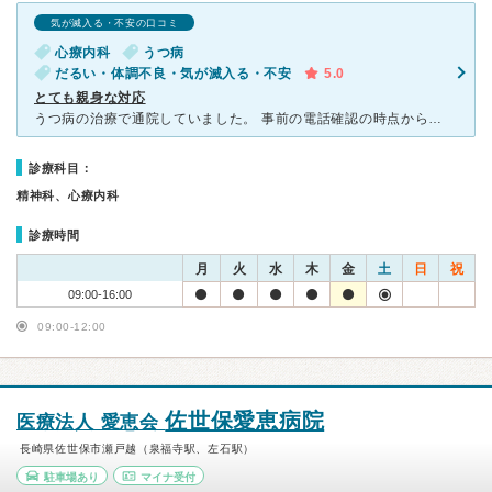
気が滅入る・不安の口コミ
心療内科
うつ病
だるい・体調不良・気が滅入る・不安
5.0
とても親身な対応
うつ病の治療で通院していました。 事前の電話確認の時点からスタッフの方が丁寧に対応してくれ、来院を親切に勧めてくれました。 院長先生が担当医だったのですが、とにかく親身にゆっくりと話しをきいてくれ
診療科目：
精神科、心療内科
診療時間
月
火
水
木
金
土
日
祝
09:00-16:00
09:00-12:00
佐世保愛恵病院
医療法人 愛恵会
長崎県佐世保市瀬戸越（泉福寺駅、左石駅）
駐車場あり
マイナ受付