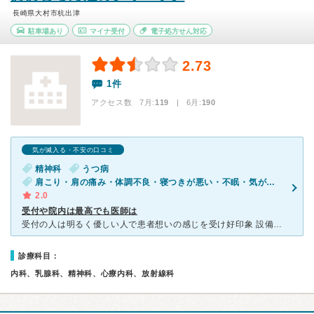
長崎県大村市杭出津
駐車場あり
マイナ受付
電子処方せん対応
2.73
1件
アクセス数 7月:
119
| 6月:
190
気が滅入る・不安の口コミ
精神科
うつ病
肩こり・肩の痛み・体調不良・寝つきが悪い・不眠・気が滅入る・不安
2.0
受付や院内は最高でも医師は
受付の人は明るく優しい人で患者想いの感じを受け好印象 設備も整っており、放射線科も備えている そして 精神科を標榜しているが、医師は元々は外科医 しかし腫瘍外科つまりガンの緩和ケアを進める上で
診療科目：
内科、乳腺科、精神科、心療内科、放射線科