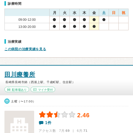
診療時間
月
火
水
木
金
土
日
祝
09:00-12:00
13:00-20:00
治療実績
この病院の治療実績を見る
田川療養所
長崎県長崎市錦（西浦上駅、千歳町駅、住吉駅）
駐車場あり
マイナ受付
土曜（〜17:00）
2.46
1件
アクセス数 7月:
69
| 6月:
71