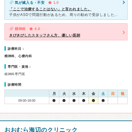
気が滅入る・不安
1.0
「ここで治療することはない」と言われました。
子供がASDで問題行動があるため、周りの勧めで受診しましたが、Drから「娘自身、母親が悪い。トラウマになるものは、自身が悪いから、ここで治療することはない」と言われました。 問題行動の背景には、
精神科
4.0
きびきびしたスタッフさん方、優しい医師
診療科目：
精神科、心療内科
専門医・資格：
精神科専門医
診療時間
月
火
水
木
金
土
日
祝
09:00-18:00
おおむら海辺のクリニック