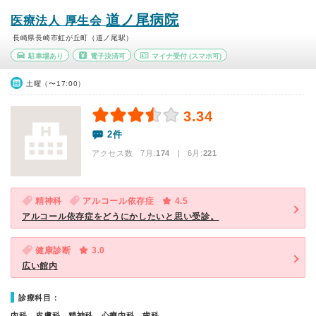
道ノ尾病院
医療法人 厚生会
長崎県長崎市虹が丘町（道ノ尾駅）
駐車場あり
電子決済可
マイナ受付
(スマホ可)
土曜（〜17:00）
3.34
2件
アクセス数 7月:
174
| 6月:
221
精神科
アルコール依存症
4.5
アルコール依存症をどうにかしたいと思い受診。
健康診断
3.0
広い館内
診療科目：
内科、皮膚科、精神科、心療内科、歯科