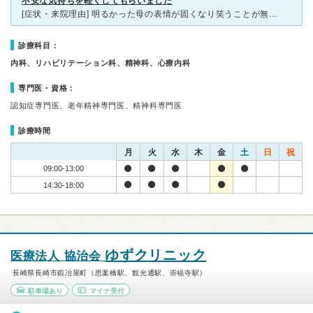
不安な気持ちを軽くしてもらいました
[症状・来院理由] 明るかった母の表情が固くなり笑うことが無くなったためおかしいと思い近くのクリニックを受診して薬をいただいたのですがよだれが出たり落ち着きがなくなったりしてかえっておかしくなったた
診療科目：
内科、リハビリテーション科、精神科、心療内科
専門医・資格：
認知症専門医、老年精神専門医、精神科専門医
診療時間
月
火
水
木
金
土
日
祝
09:00-13:00
14:30-18:00
ゆずクリニック
医療法人 協治会
長崎県長崎市鍛冶屋町（思案橋駅、観光通駅、崇福寺駅）
駐車場あり
マイナ受付