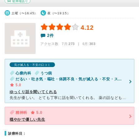
駐車場あり
土曜（〜16:45）
夜（〜19:15）
4.12
2件
アクセス数 7月:
273
| 6月:
303
気が滅入る・不安の口コミ
心療内科
うつ病
だるい・吐き気・嘔吐・体調不良・気が滅入る・不安・ストレス
5.0
ゆっくり話を聞いてくれる
先生が優しい。 とても丁寧に話を聞いてくれる。 薬の話なども詳しくしてくれるから助かる。 今までは、話をろくに聞かずに 薬を増やす所ばかりだったから、 減らせるようにしていきましょう。 ま
精神科
5.0
穏やかで優しい先生
診療科目：