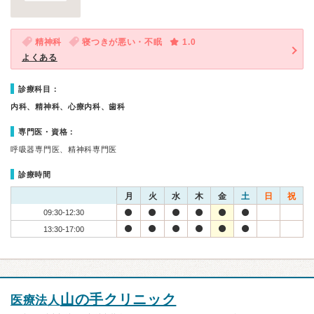
精神科
寝つきが悪い・不眠
1.0
よくある
診療科目：
内科、精神科、心療内科、歯科
専門医・資格：
呼吸器専門医、精神科専門医
診療時間
月
火
水
木
金
土
日
祝
09:30-12:30
13:30-17:00
山の手クリニック
医療法人