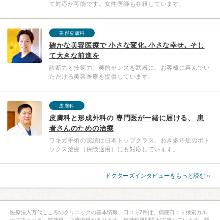
て対応が可能です。女性医師も在籍しています。
美容皮膚科
確かな美容医療で 小さな変化､小さな幸せ､ そし
て大きな前進を
診断力と技術力、美的センスを武器に、お客様に喜んでい
ただける美容医療を提供しています。
皮膚科
皮膚科と形成外科の 専門医が一緒に届ける、 患
者さんのための治療
ワキガ手術の実績は日本トップクラス。わき多汗症のボト
ックス治療（保険適用）にも対応しています。
ドクターズインタビューをもっと読む »
医療法人万代こころのクリニックの基本情報、口コミ7件は、病院口コミ検索カル