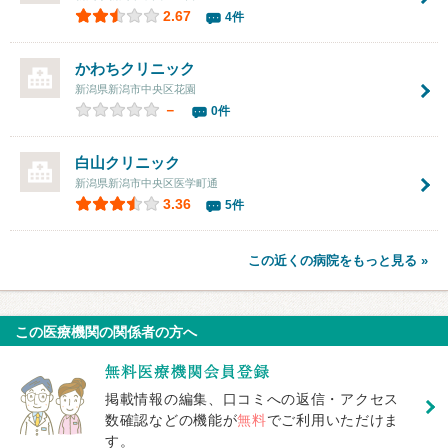
2.67
4件
かわちクリニック
新潟県新潟市中央区花園
－
0件
白山クリニック
新潟県新潟市中央区医学町通
3.36
5件
この近くの病院をもっと見る »
この医療機関の関係者の方へ
掲載情報の編集、口コミへの返信・アクセス
数確認などの機能が
無料
でご利用いただけま
す。