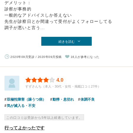
デメリット：
診察が事務的
一般的なアドバイスしか答えない
先生が診察日とか間違って受付がよくフォローしてる
調子が悪いと言う...
続きを読む
2020年09月受診 / 2020年09月投稿
16人が参考になった
4.0
すずさんち（本人・30代・女性・掲載口コミ27件）
双極性障害（躁うつ病）
動悸・息切れ
体調不良
気が滅入る・不安
この口コミは受診から5年以上経過しています。
行ってよかったです