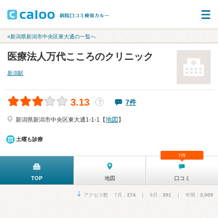
«新潟県新潟市中央区東大通の一覧へ
医療法人万代こころのクリニック
新潟駅
3.13
7件
？
地図
新潟県新潟市中央区東大通1-1-1【
】
土曜も診療
7件
TOP
地図
口コミ
アクセス数 7月：
274
| 6月：
391
| 年間：
3,009