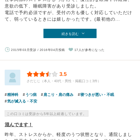
意欲の低下、睡眠障害があり受診しました。
電話で予約必須ですが、受付の方も優しく対応していただけ
て、弱っているときには嬉しかったです。(最初他の...
続きを読む
2015年03月受診 / 2016年04月投稿
17人が参考になった
3.5
さだじじ（本人・40代・男性・掲載口コミ3件）
精神科
うつ病
肩こり・肩の痛み
寝つきが悪い・不眠
気が滅入る・不安
この口コミは受診から5年以上経過しています。
混んでます！
昨年、ストレスからか、軽度のうつ状態となり、通院しまし