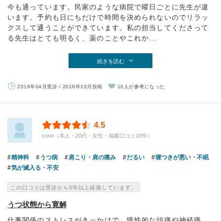
今も通っています。民家のような病院で曜日ごとに先生が違
います。予約も日にちだけで時間を決められないのでリラッ
クスして通うことができています。私の担当してくださって
る先生はとても明るく、薬のことやこれか...
続きを読む
2016年04月受診 / 2016年10月投稿
10人が参考になった
4.5
corin（本人・20代・女性・掲載口コミ18件）
精神科
うつ病
肩こり・肩の痛み
だるい
寝つきが悪い・不眠
気が滅入る・不安
この口コミは受診から5年以上経過しています。
うつ状態から寛解
仕事関係のストレスがきっかけで、慢性的な頭痛や神経痛、