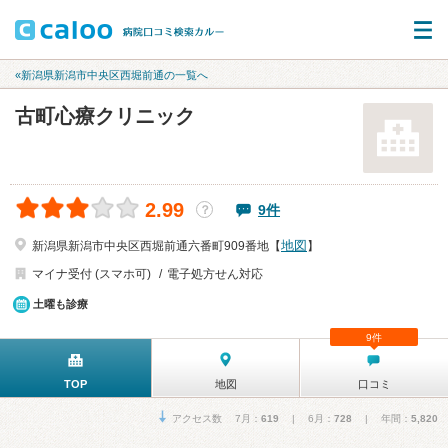
«新潟県新潟市中央区西堀前通の一覧へ
古町心療クリニック
2.99
9件
？
地図
新潟県新潟市中央区西堀前通六番町909番地【
】
マイナ受付 (スマホ可)
電子処方せん対応
土曜も診療
9件
TOP
地図
口コミ
アクセス数 7月：
619
| 6月：
728
| 年間：
5,820