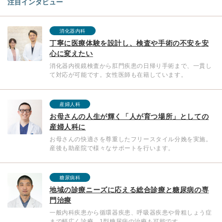
注目インタビュー
消化器内科
丁寧に医療体験を設計し、検査や手術の不安を安
心に変えたい
消化器内視鏡検査から肛門疾患の日帰り手術まで、一貫し
て対応が可能です。女性医師も在籍しています。
産婦人科
お母さんの人生が輝く「人が育つ場所」としての
産婦人科に
お母さんの快適さを尊重したフリースタイル分娩を実施。
産後も助産院で様々なサポートを行います。
糖尿病科
地域の診療ニーズに応える総合診療と糖尿病の専
門治療
一般内科疾患から循環器疾患、呼吸器疾患や骨粗しょう症
まで幅広く診療。1型糖尿病の治療も可能です。