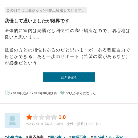
この口コミは受診から5年以上経過しています。
我慢して通いましたが限界です
全体的に室内は綺麗だし利便性の高い場所なので、居心地は
良いと思います。
担当の方との相性もあるのだと思いますが、ある程度自力で
何とかできる、あと一歩のサポート（希望の薬があるなど）
が必要だという...
続きを読む
2018年受診 / 2018年09月投稿
53人が参考になった
1.0
ｿﾒｲﾖｼﾉ414（本人・40代・女性・掲載口コミ1件）
心療内科
適応傷害
頭が痛い
体調不良
気が滅入る・不安