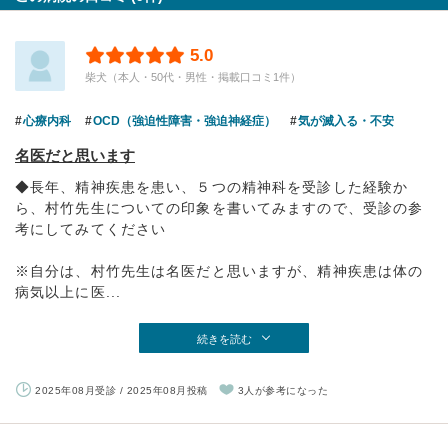
5.0
柴犬（本人・50代・男性・掲載口コミ1件）
心療内科
OCD（強迫性障害・強迫神経症）
気が滅入る・不安
名医だと思います
◆長年、精神疾患を患い、５つの精神科を受診した経験か
ら、村竹先生についての印象を書いてみますので、受診の参
考にしてみてください
※自分は、村竹先生は名医だと思いますが、精神疾患は体の
病気以上に医...
続きを読む
2025年08月受診 / 2025年08月投稿
3人が参考になった