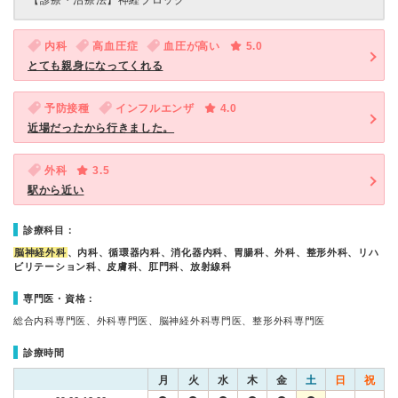
【診療・治療法】
神経ブロック
内科
高血圧症
血圧が高い
5.0
とても親身になってくれる
予防接種
インフルエンザ
4.0
近場だったから行きました。
外科
3.5
駅から近い
診療科目：
脳神経外科
、内科、循環器内科、消化器内科、胃腸科、外科、整形外科、リハ
ビリテーション科、皮膚科、肛門科、放射線科
専門医・資格：
総合内科専門医、外科専門医、脳神経外科専門医、整形外科専門医
診療時間
月
火
水
木
金
土
日
祝