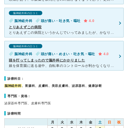
脳神経外科の口コミ
脳神経外科
頭が痛い・吐き気・嘔吐
4.0
とりあえずこの病院
とりあえずこの病院というかんじでいってみましたが、かなり待たされました、、、2時間半以上3時間未満ほど。ライブの物販並んでる感覚で忘れられてる？と感じるほど長かったです。 ただ診察は間違いないと思い
脳神経外科の口コミ
脳神経外科
頭が痛い・めまい・吐き気・嘔吐
4.0
頭を打ってしまったので脳外科にかかりました
娘を保育園に送る途中、自転車のコントロールが利かなくなり、そのまま壁に激突して、自転車ごと倒れました。 娘はヘルメットをしていて、どこもぶつけなかったのですが。 私は至る所をぶつけ、まず足から流血
診療科目：
脳神経外科
、胃腸科、皮膚科、美容皮膚科、泌尿器科、健康診断
専門医・資格：
泌尿器科専門医、皮膚科専門医
診療時間
月
火
水
木
金
土
日
祝