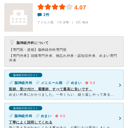
4.07
2件
アクセス数 7月:
378
| 6月:
414
脳神経外科について
【専門医・資格】
脳神経外科専門医
【専門外来】
頭痛専門外来、物忘れ外来・認知症外来、めまい専門
外来
脳神経外科の口コミ
脳神経外科
メニエール病
めまい
5.0
医師、受け付け、看護師、すべて最高に良いです．
めまい外来にかかりました。一年くらい、繰り返しやって来る激しいめまいに疲れ切っていました。更年期障害かと思い、婦人科に行ったのを始め，内科、心療内科、近所の耳鼻咽喉科に行きましたが、めまいに効く薬です
脳神経外科の口コミ
脳神経外科
めまい
4.5
丁寧によく説明してくれる
急に見え方がおかしくなる事があり、心配になり受診しました。受付時間の終わり間近でしたが、すぐに頭のMRIをとっていただき、取り急ぎ心配になるような悪いところはなく、安心しました。終わり間近にもかかわら