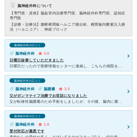
脳神経外科について
【専門医・資格】
脳血管内治療専門医、脳神経外科専門医、認知症
専門医
【診療・治療法】
腰椎椎間板ヘルニア摘出術、椎間板内酵素注入療
法（ヘルニコア）、神経ブロック
脳神経外科の口コミ
脳神経外科
4.0
日曜日診察していただきました
日曜日だったので医療情報センターに連絡し、こちらの病院を教えていただきました。 電話をすると10コールほどしても出ず、また電話をすると2コールほどで出ました。 救急でとても忙しかったらしく、『脳神
脳神経外科の口コミ
脳神経外科
脳腫瘍
3.5
父がガンマナイフ治療でお世話になりました
父が転移性脳腫瘍のため手術をしましたが、その後、脳内に腫瘍が多発してしまったため、ガンマナイフ治療を受けることになりました。 主治医の先生から、三愛病院にある「さいたまガンマナイフセンター」を紹介さ
脳神経外科の口コミ
脳神経外科
1.0
受付対応が最悪です