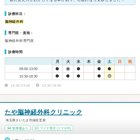
診療科目：
脳神経外科
専門医・資格：
脳神経外科専門医
診療時間
月
火
水
木
金
土
日
祝
09:00-13:00
15:30-18:30
10:00-13:00
15:30-18:00
たや脳神経外科クリニック
埼玉県さいたま市緑区芝原
駐車場あり
マイナ受付
(スマホ可)