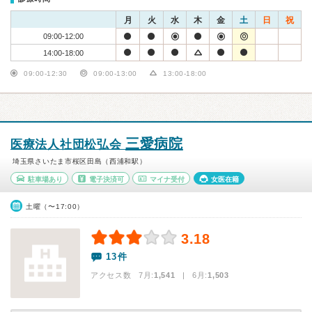
月
火
水
木
金
土
日
祝
09:00-12:00
14:00-18:00
09:00-12:30
09:00-13:00
13:00-18:00
三愛病院
医療法人社団松弘会
埼玉県さいたま市桜区田島（西浦和駅）
駐車場あり
電子決済可
マイナ受付
女医在籍
土曜（〜17:00）
3.18
13件
アクセス数 7月:
1,541
| 6月:
1,503