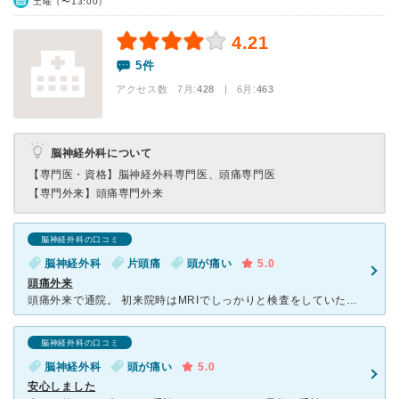
土曜（〜13:00）
4.21
5件
アクセス数 7月:
428
| 6月:
463
脳神経外科について
【専門医・資格】
脳神経外科専門医、頭痛専門医
【専門外来】
頭痛専門外来
脳神経外科の口コミ
脳神経外科
片頭痛
頭が痛い
5.0
頭痛外来
頭痛外来で通院。 初来院時はMRIでしっかりと検査をしていただき、症状のヒアリングも非常に丁寧で処方薬の適切な使用方法も細かく教えてくれた。 定期的に通院しているが、毎回丁寧に症状を聞く姿勢があり
脳神経外科の口コミ
脳神経外科
頭が痛い
5.0
安心しました