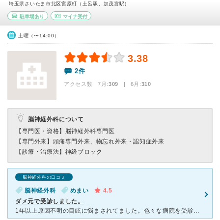
埼玉県さいたま市北区宮原町（土呂駅、加茂宮駅）
駐車場あり
マイナ受付
土曜（〜14:00）
3.38
2件
アクセス数 7月:
309
| 6月:
310
脳神経外科について
【専門医・資格】
脳神経外科専門医
【専門外来】
頭痛専門外来、物忘れ外来・認知症外来
【診療・治療法】
神経ブロック
脳神経外科の口コミ
脳神経外科
めまい
4.5
ダメ元で受診しました。
1年以上原因不明の目眩に悩まされてました。色々な病院を受診しましたが全く治らず、ダメ元で受診しました。まさかの通院3回で目眩が治りました。もし原因不明の目眩で悩んでる方は受診してみて下さい。MRIもあ