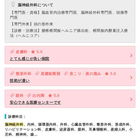
脳神経外科について
【専門医・資格】
脳血管内治療専門医、脳神経外科専門医、頭痛専
門医
【専門外来】
頭の形外来
【診療・治療法】
腰椎椎間板ヘルニア摘出術、椎間板内酵素注入療
法（ヘルニコア）
皮膚科
5.0
とても感じが良い病院
整形外科
肩腱板断裂
肩こり・肩の痛み
5.0
技術が凄い
眼科
白内障
5.0
安心できる医療センターです
診療科目：
脳神経外科
、内科、循環器内科、外科、心臓血管外科、整形外科、形成外科、
リハビリテーション科、皮膚科、泌尿器科、眼科、耳鼻咽喉科、産婦人科、小
児科、精神科、歯…