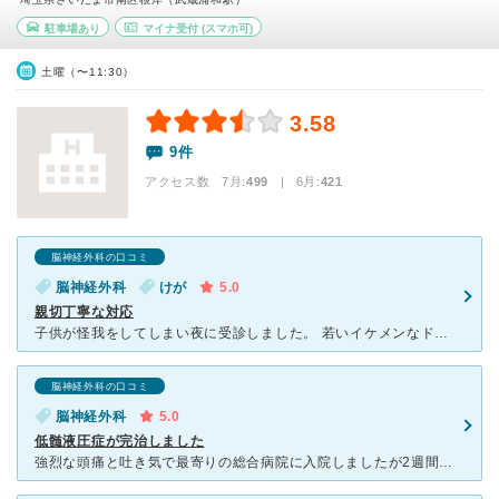
駐車場あり
マイナ受付
(スマホ可)
土曜（〜11:30）
3.58
9件
アクセス数 7月:
499
| 6月:
421
脳神経外科の口コミ
脳神経外科
けが
5.0
親切丁寧な対応
子供が怪我をしてしまい夜に受診しました。 若いイケメンなドクターとベテランの優しい看護師さんでした。 夜間に受診する程の怪我ではなかったかもしれませんが、 親切丁寧に対応して下さり、自分自身も安
脳神経外科の口コミ
脳神経外科
5.0
低髄液圧症が完治しました
強烈な頭痛と吐き気で最寄りの総合病院に入院しましたが2週間原因がわからず、担当医から低髄液圧症候群の可能性を指摘され、秋葉病院に転院しました。 秋葉病院ではただちに検査を実施して、髄液漏出箇所をつき