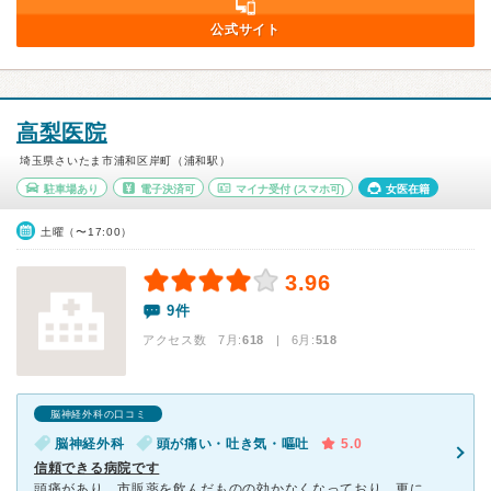
公式サイト
高梨医院
埼玉県さいたま市浦和区岸町（浦和駅）
駐車場あり
電子決済可
マイナ受付
(スマホ可)
女医在籍
土曜（〜17:00）
3.96
9件
アクセス数 7月:
618
| 6月:
518
脳神経外科の口コミ
脳神経外科
頭が痛い・吐き気・嘔吐
5.0
信頼できる病院です
頭痛があり、市販薬を飲んだものの効かなくなっており、更にひどくなる頭痛と吐き気で早朝から待ちました。 待合室には多くの人がいて、2時間程待ちました。 まず先生に症状を話しましたが、カルテを手書きで