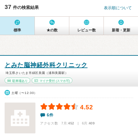
37
件の検索結果
表示順について
標準
★の数
レビュー数
新着・更新
とみた脳神経外科クリニック
埼玉県さいたま市緑区美園（浦和美園駅）
駐車場あり
マイナ受付
(スマホ可)
土曜（〜12:30）
4.52
6件
アクセス数 7月:
452
| 6月:
409