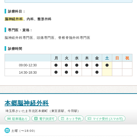
診療科目：
脳神経外科
、内科、整形外科
専門医・資格：
脳神経外科専門医、頭痛専門医、脊椎脊髄外科専門医
診療時間
月
火
水
木
金
土
日
祝
09:00-12:30
14:30-18:30
本郷脳神経外科
埼玉県さいたま市北区本郷町（東宮原駅、今羽駅）
駐車場あり
電子決済可
ネット予約
マイナ受付
(スマホ可)
土曜（〜18:00）