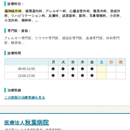
診療科目：
脳神経外科
、循環器内科、アレルギー科、心臓血管外科、整形外科、形成外
科、リハビリテーション科、皮膚科、泌尿器科、眼科、耳鼻咽喉科、小児科、
小児外科、精神科、…
専門医・資格：
アレルギー専門医、リウマチ専門医、感染症専門医、血液専門医、外科専門
医、糖尿病…
診療時間
月
火
水
木
金
土
日
祝
08:45-12:00
13:00-17:00
治療実績
この病院の治療実績を見る
秋葉病院
医療法人
埼玉県さいたま市南区根岸（武蔵浦和駅）