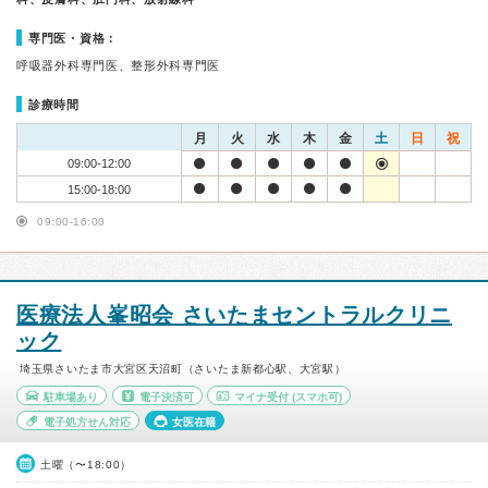
専門医・資格：
呼吸器外科専門医、整形外科専門医
診療時間
月
火
水
木
金
土
日
祝
09:00-12:00
15:00-18:00
09:00-16:00
医療法人峯昭会 さいたまセントラルクリニ
ック
埼玉県さいたま市大宮区天沼町（さいたま新都心駅、大宮駅）
駐車場あり
電子決済可
マイナ受付
(スマホ可)
電子処方せん対応
女医在籍
土曜（〜18:00）