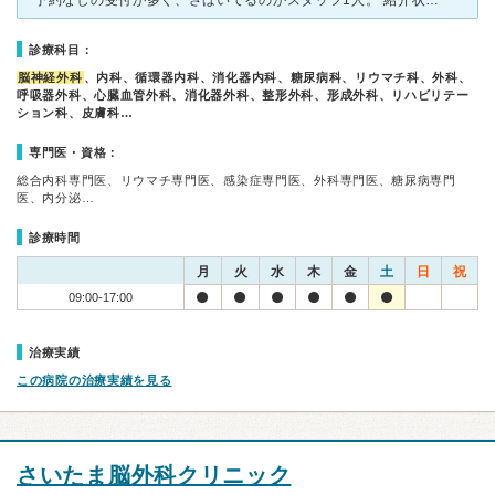
予約なしの受付が多く、さばいてるのがスタッフ1人。 紹介状ありで受付完了するまで30分前には行っても1時間近くかかります。 そのせいで診察がゆっくり出来ません、予約時間遅れてますと言われ、パンフレ
診療科目：
脳神経外科
、内科、循環器内科、消化器内科、糖尿病科、リウマチ科、外科、
呼吸器外科、心臓血管外科、消化器外科、整形外科、形成外科、リハビリテー
ション科、皮膚科…
専門医・資格：
総合内科専門医、リウマチ専門医、感染症専門医、外科専門医、糖尿病専門
医、内分泌…
診療時間
月
火
水
木
金
土
日
祝
09:00-17:00
治療実績
この病院の治療実績を見る
さいたま脳外科クリニック