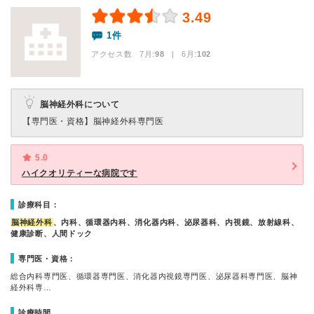
3.49
1件
アクセス数 7月:
98
| 6月:
102
脳神経外科について
【専門医・資格】
脳神経外科専門医
5.0
ハイクオリティーな病院です
診療科目：
脳神経外科
、内科、循環器内科、消化器内科、泌尿器科、内視鏡、放射線科、
健康診断、人間ドック
専門医・資格：
総合内科専門医、循環器専門医、消化器内視鏡専門医、泌尿器科専門医、脳神
経外科専…
診療時間