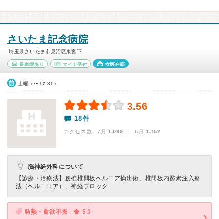
さいたま記念病院
埼玉県さいたま市見沼区東宮下
駐車場あり
マイナ受付
女医在籍
土曜（〜12:30）
3.56
18件
アクセス数 7月:
1,099
| 6月:
1,152
脳神経外科について
【診療・治療法】
腰椎椎間板ヘルニア摘出術、椎間板内酵素注入療
法（ヘルニコア）、神経ブロック
発熱・食欲不振
5.0