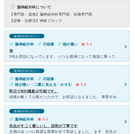
脳神経外科について
【専門医・資格】
脳神経外科専門医、頭痛専門医
【診療・治療法】
神経ブロック
脳神経外科の口コミ
脳神経外科
片頭痛
頭が痛い
5.0
神
5年お世話になっています。 いつも親身になって相談に乗ってくださっています。 30年以上緊張型頭痛に苦しんでおりましたが、とみた先生のおかげで偏頭痛も持っていることに気が付きました。 い
脳神経外科の口コミ
脳神経外科
片頭痛
頭が痛い・二重に見える・かすむ
5.0
即日でMRI撮影が可能です。
頭痛が酷くて心配だったので、お世話になりました。 希望すれば、当日にMRIを撮ってくれます。 先生も優しく穏やかな方で画像を見ながら丁寧に説明してくれました。 その後、中学生の娘も頭痛と視野
脳神経外科の口コミ
脳神経外科
5.0
先生がすごく優しいし、説明が丁寧です
左側のほっぺに軽度な痙攣が出て受診しました。 まず、先生がこちらの話をよく聞いてくれて、素人に理解しやすい説明をしてくれます。 混んでるわけがわかりました。 待合室は清潔で広々としています。