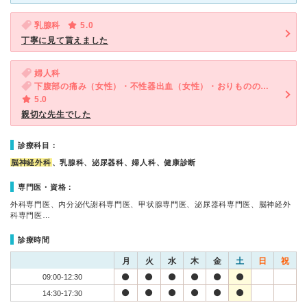
乳腺科
5.0
丁寧に見て貰えました
婦人科
下腹部の痛み（女性）・不性器出血（女性）・おりものの異常（女性）
5.0
親切な先生でした
診療科目：
脳神経外科
、乳腺科、泌尿器科、婦人科、健康診断
専門医・資格：
外科専門医、内分泌代謝科専門医、甲状腺専門医、泌尿器科専門医、脳神経外
科専門医…
診療時間
月
火
水
木
金
土
日
祝
09:00-12:30
14:30-17:30