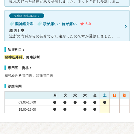
痺れの伴った頭痛があり受診しました。ネット予約し受診しましたが着いた時に沢山の方がいたので待つ覚悟でしたが殆ど待つことはありませんでした。その日のうちにMRIも撮って貰えました。何回かMRIを撮った事
脳神経外科の口コミ
脳神経外科
頭が痛い・首が痛い
5.0
親切丁寧
近所の内科からの紹介で少し遠かったのですが受診しました。 院内はとても綺麗で清潔、受付の方もとても感じが良く、初めての脳外科受診の不安も少し解消されました。 受診後すぐにMRI検査、細部まで検査し
診療科目：
脳神経外科
、健康診断
専門医・資格：
脳神経外科専門医、頭痛専門医
診療時間
月
火
水
木
金
土
日
祝
09:00-13:00
15:00-18:00