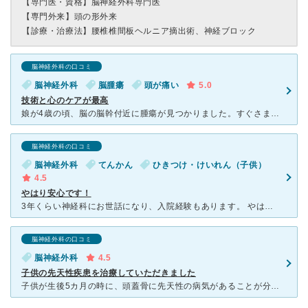
【専門医・資格】
脳神経外科専門医
【専門外来】
頭の形外来
【診療・治療法】
腰椎椎間板ヘルニア摘出術、神経ブロック
脳神経外科の口コミ
脳神経外科
脳腫瘍
頭が痛い
5.0
技術と心のケアが最高
娘が4歳の頃、脳の脳幹付近に腫瘍が見つかりました。すぐさま紹介状を書いて頂き、埼玉県小児医療センターへ入院、手術となりました。水頭症まで併発しており、また脳幹付近というのもあって、難しい手術となるって
脳神経外科の口コミ
脳神経外科
てんかん
ひきつけ・けいれん（子供）
4.5
やはり安心です！
3年くらい神経科にお世話になり、入院経験もあります。 やはり小児専門で、安心して通院が出来ました。 大きな病院なので半日がかりになりますが、先生や看護婦さんの対応もよく、不安な事やわからない事等、
脳神経外科の口コミ
脳神経外科
4.5
子供の先天性疾患を治療していただきました
子供が生後5カ月の時に、頭蓋骨に先天性の病気があることが分かりました。 「頭蓋骨縫合早期癒合症」。 初めて聞く病名に、最初はとても動揺しました。 脳神経外科の先生に診ていただいたとこ