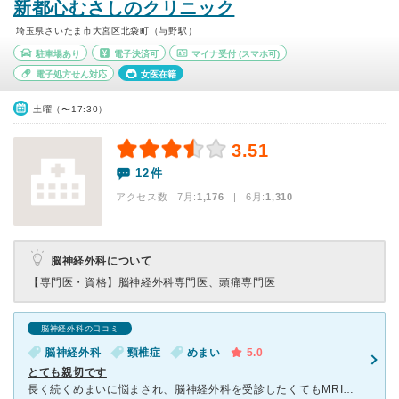
新都心むさしのクリニック
埼玉県さいたま市大宮区北袋町（与野駅）
駐車場あり
電子決済可
マイナ受付
(スマホ可)
電子処方せん対応
女医在籍
土曜（〜17:30）
3.51
12件
アクセス数 7月:
1,176
| 6月:
1,310
脳神経外科について
【専門医・資格】
脳神経外科専門医、頭痛専門医
脳神経外科の口コミ
脳神経外科
頸椎症
めまい
5.0
とても親切です
長く続くめまいに悩まされ、脳神経外科を受診したくてもMRIに対してかなりの恐怖心を持っていて〔身動き取れない中でめまいが起きたらと言う事とあの音…あの神経を逆撫でるような音に耐えらない、密室に1人とゆ