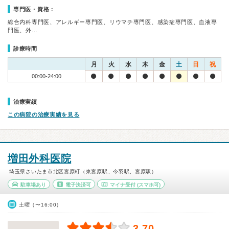
専門医・資格：
総合内科専門医、アレルギー専門医、リウマチ専門医、感染症専門医、血液専
門医、外…
診療時間
月
火
水
木
金
土
日
祝
00:00-24:00
治療実績
この病院の治療実績を見る
増田外科医院
埼玉県さいたま市北区宮原町（東宮原駅、今羽駅、宮原駅）
駐車場あり
電子決済可
マイナ受付
(スマホ可)
土曜（〜16:00）
3.70