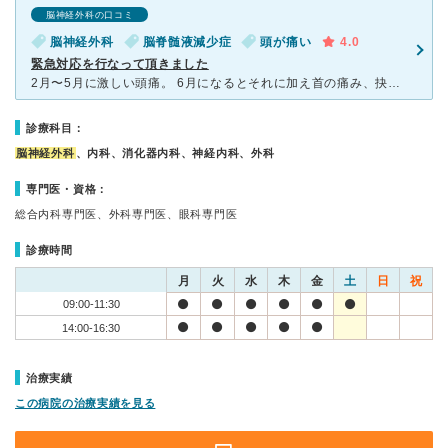
脳神経外科の口コミ
脳神経外科
脳脊髄液減少症
頭が痛い
4.0
緊急対応を行なって頂きました
2月〜5月に激しい頭痛。 6月になるとそれに加え首の痛み、抉るような目の痛み。 脳神経内科3回。脳神経外科3回。整形外科2回。整体5回。首のリハビリ8回。 色んな病院に行きましたが、病名不明確。
診療科目：
脳神経外科
、内科、消化器内科、神経内科、外科
専門医・資格：
総合内科専門医、外科専門医、眼科専門医
診療時間
月
火
水
木
金
土
日
祝
09:00-11:30
14:00-16:30
治療実績
この病院の治療実績を見る