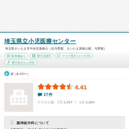
埼玉県立小児医療センター
埼玉県さいたま市中央区新都心（北与野駅、さいたま新都心駅、与野駅）
駐車場あり
電子決済可
マイナ受付
(スマホ可)
電子処方せん対応
朝（8:45〜）
4.41
27件
アクセス数 7月:
1,447
| 6月:
1,604
脳神経外科について