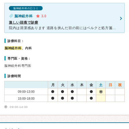
脳神経外科の口コミ
脳神経外科
3.0
激しい頭痛で診療
院内は清潔感あります 道路を挟んだ目の前にはベルクと処方箋を扱っている薬屋があります 予約でも待ちますが予約ではなく行くとものすごく待ちます 再診の予約優先なので混み具合にもよりますが当日の飛び
診療科目：
脳神経外科
、内科
専門医・資格：
脳神経外科専門医
診療時間
月
火
水
木
金
土
日
祝
09:00-13:00
15:00-18:00
09:00-14:00