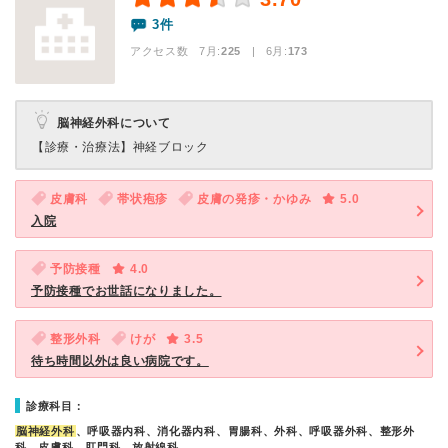
3件
アクセス数 7月:
225
| 6月:
173
脳神経外科について
【診療・治療法】
神経ブロック
皮膚科
帯状疱疹
皮膚の発疹・かゆみ
5.0
入院
予防接種
4.0
予防接種でお世話になりました。
整形外科
けが
3.5
待ち時間以外は良い病院です。
診療科目：
脳神経外科
、呼吸器内科、消化器内科、胃腸科、外科、呼吸器外科、整形外
科、皮膚科、肛門科、放射線科