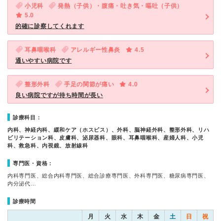
小児科
発熱（子供）・腹痛・吐き気・嘔吐（子供）
5.0
的確に診察してくれます
耳鼻咽喉科
アレルギー性鼻炎
4.5
通いやすい病院です
整形外科
手足の関節が痛い
4.0
良い病院ですが待ち時間が長い
診療科目：
内科、神経内科、緩和ケア（ホスピス）、外科、脳神経外科、整形外科、リハ
ビリテーション科、皮膚科、泌尿器科、眼科、耳鼻咽喉科、産婦人科、小児
科、救急科、内視鏡、放射線科
専門医・資格：
内科専門医、総合内科専門医、総合診療専門医、外科専門医、糖尿病専門医、
内分泌代…
診療時間
月
火
水
木
金
土
日
祝