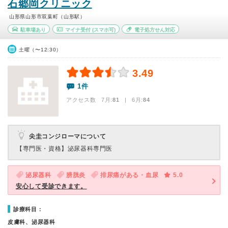
石郷岡クリニック
山形県山形市双葉町（山形駅）
駐車場あり
マイナ受付
(スマホ可)
電子処方せん対応
土曜（〜12:30）
3.49
1件
アクセス数 7月:
81
| 6月:
84
尖圭コンジローマについて
【専門医・資格】
泌尿器科専門医
泌尿器科
膀胱炎
排尿痛がある・血尿
5.0
安心して受診できます。
診療科目：
皮膚科、泌尿器科