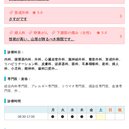
形成外科
5.0
さすがです
婦人科
卵巣がん
下腹部の痛み（女性）
5.0
技術が高い、山形が誇るべき病院です。
診療科目：
内科、循環器内科、外科、心臓血管外科、脳神経外科、整形外科、形成外科、
リハビリテーション科、皮膚科、泌尿器科、眼科、耳鼻咽喉科、産科、婦人
科、小児科、精神科、歯科口腔外…
専門医・資格：
総合内科専門医、アレルギー専門医、リウマチ専門医、感染症専門医、血液専
門医、外…
診療時間
月
火
水
木
金
土
日
祝
08:30-17:00