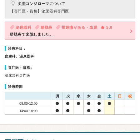
尖圭コンジローマについて
【専門医・資格】
泌尿器科専門医
泌尿器科
膀胱炎
排尿痛がある・血尿
5.0
膀胱炎で来院しました。
診療科目：
皮膚科、泌尿器科
専門医・資格：
泌尿器科専門医
診療時間
月
火
水
木
金
土
日
祝
09:00-12:00
14:00-18:00