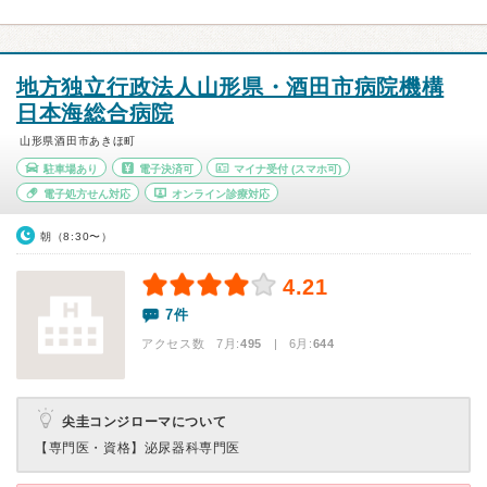
地方独立行政法人山形県・酒田市病院機構
日本海総合病院
山形県酒田市あきほ町
駐車場あり
電子決済可
マイナ受付
(スマホ可)
電子処方せん対応
オンライン診療対応
朝（8:30〜）
4.21
7件
アクセス数 7月:
495
| 6月:
644
尖圭コンジローマについて
【専門医・資格】
泌尿器科専門医