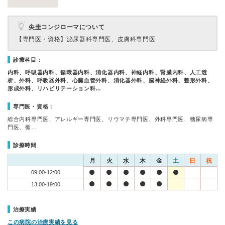
尖圭コンジローマについて
【専門医・資格】
泌尿器科専門医、皮膚科専門医
診療科目：
内科、呼吸器内科、循環器内科、消化器内科、神経内科、腎臓内科、人工透
析、外科、呼吸器外科、心臓血管外科、消化器外科、脳神経外科、整形外科、
形成外科、リハビリテーション科…
専門医・資格：
総合内科専門医、アレルギー専門医、リウマチ専門医、外科専門医、糖尿病専
門医、循…
診療時間
月
火
水
木
金
土
日
祝
09:00-12:00
13:00-19:00
治療実績
この病院の治療実績を見る