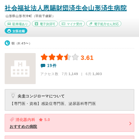
社会福祉法人恩賜財団済生会山形済生病院
山形県山形市沖町（羽前千歳駅）
駐車場あり
電子決済可
マイナ受付
電子処方せん対応
女医在籍
朝（8:45〜）
3.61
19件
アクセス数 7月:
1,149
| 6月:
1,003
尖圭コンジローマについて
【専門医・資格】
感染症専門医、泌尿器科専門医
消化器内科
5.0
おすすめの病院