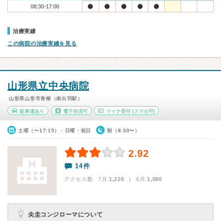
08:30-17:00
治療実績
この病院の治療実績を見る
山形県立中央病院
山形県山形市青柳（南出羽駅）
駐車場あり
電子決済可
マイナ受付
(スマホ可)
土曜（〜17:15）・日曜・祝日
朝（8:30〜）
2.92
14件
アクセス数 7月:
1,226
| 6月:
1,086
尖圭コンジローマについて