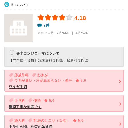
朝（8:30〜）
4.18
7件
アクセス数 7月:
661
| 6月:
625
尖圭コンジローマについて
【専門医・資格】
泌尿器科専門医、皮膚科専門医
形成外科
わきが
ワキが臭い・汗が止まらない・多汗
5.0
ワキガ手術
小児科
便秘
5.0
親切丁寧な対応です
婦人科
乳房のしこり（女性）
5.0
中学生の頃、検査の為通院