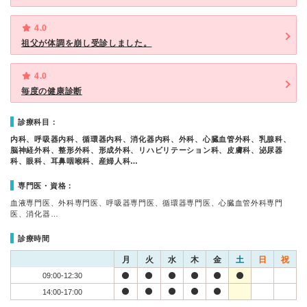
4.0
祖父が体調を崩し受診しました。
4.0
毎度の健康診断
診療科目：
内科、呼吸器内科、循環器内科、消化器内科、外科、心臓血管外科、乳腺科、
脳神経外科、整形外科、形成外科、リハビリテーション科、皮膚科、泌尿器
科、眼科、耳鼻咽喉科、産婦人科…
専門医・資格：
血液専門医、外科専門医、呼吸器専門医、循環器専門医、心臓血管外科専門
医、消化器…
診療時間
月
火
水
木
金
土
日
祝
09:00-12:30
14:00-17:00