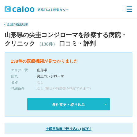
« 全国の検索結果
山形県の尖圭コンジローマを診察する病院・
クリニック
口コミ・評判
（138件）
138件の医療機関が見つかりました
エリア・駅
山形県
病気
尖圭コンジローマ
名称
なし
詳細条件
なし (曜日や時間帯を指定できます)
条件変更・絞り込み
土曜日診療で絞り込む (107件)