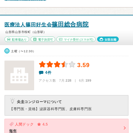
篠田総合病院
医療法人篠田好生会
山形県山形市桜町（山形駅）
駐車場あり
電子決済可
マイナ受付
(スマホ可)
女医在籍
土曜（〜12:30）
3.59
4件
アクセス数 7月:
228
| 6月:
199
尖圭コンジローマについて
【専門医・資格】
泌尿器科専門医、皮膚科専門医
人間ドック
4.5
毎年