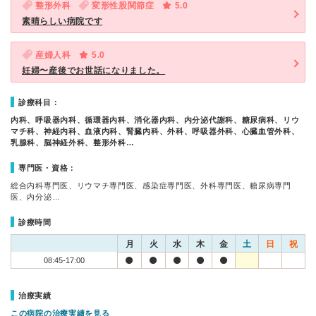
整形外科
変形性股関節症
5.0
素晴らしい病院です
産婦人科
5.0
妊婦〜産後でお世話になりました。
診療科目：
内科、呼吸器内科、循環器内科、消化器内科、内分泌代謝科、糖尿病科、リウ
マチ科、神経内科、血液内科、腎臓内科、外科、呼吸器外科、心臓血管外科、
乳腺科、脳神経外科、整形外科…
専門医・資格：
総合内科専門医、リウマチ専門医、感染症専門医、外科専門医、糖尿病専門
医、内分泌…
診療時間
月
火
水
木
金
土
日
祝
08:45-17:00
治療実績
この病院の治療実績を見る