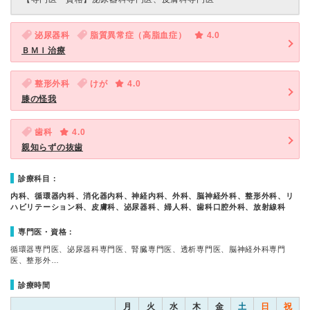
泌尿器科
脂質異常症（高脂血症）
4.0
ＢＭＩ治療
整形外科
けが
4.0
膝の怪我
歯科
4.0
親知らずの抜歯
診療科目：
内科、循環器内科、消化器内科、神経内科、外科、脳神経外科、整形外科、リ
ハビリテーション科、皮膚科、泌尿器科、婦人科、歯科口腔外科、放射線科
専門医・資格：
循環器専門医、泌尿器科専門医、腎臓専門医、透析専門医、脳神経外科専門
医、整形外…
診療時間
月
火
水
木
金
土
日
祝