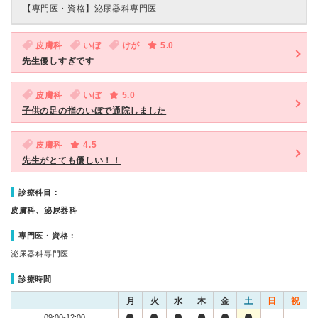
【専門医・資格】
泌尿器科専門医
皮膚科
いぼ
けが
5.0
先生優しすぎです
皮膚科
いぼ
5.0
子供の足の指のいぼで通院しました
皮膚科
4.5
先生がとても優しい！！
診療科目：
皮膚科、泌尿器科
専門医・資格：
泌尿器科専門医
診療時間
月
火
水
木
金
土
日
祝
09:00-12:00