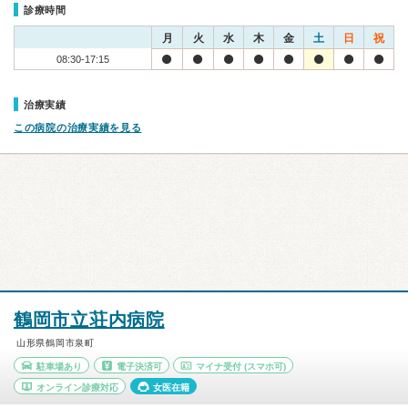
診療時間
月
火
水
木
金
土
日
祝
08:30-17:15
治療実績
この病院の治療実績を見る
鶴岡市立荘内病院
山形県鶴岡市泉町
駐車場あり
電子決済可
マイナ受付
(スマホ可)
オンライン診療対応
女医在籍