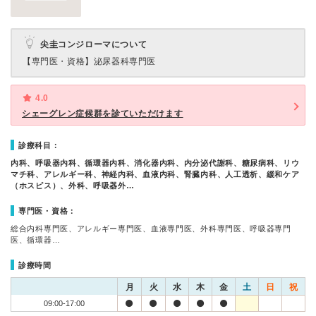
尖圭コンジローマについて
【専門医・資格】
泌尿器科専門医
4.0
シェーグレン症候群を診ていただけます
診療科目：
内科、呼吸器内科、循環器内科、消化器内科、内分泌代謝科、糖尿病科、リウ
マチ科、アレルギー科、神経内科、血液内科、腎臓内科、人工透析、緩和ケア
（ホスピス）、外科、呼吸器外…
専門医・資格：
総合内科専門医、アレルギー専門医、血液専門医、外科専門医、呼吸器専門
医、循環器…
診療時間
月
火
水
木
金
土
日
祝
09:00-17:00