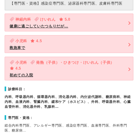
【専門医・資格】
感染症専門医、泌尿器科専門医、皮膚科専門医
神経内科
けいれん
5.0
健康に過ごしていたつもりだが…
小児科
4.5
救急車で
小児科
発熱（子供）・ひきつけ・けいれん（子供）
4.5
初めての入院
診療科目：
内科、呼吸器内科、循環器内科、消化器内科、内分泌代謝科、糖尿病科、神経
内科、血液内科、腎臓内科、緩和ケア（ホスピス）、外科、呼吸器外科、心臓
血管外科、消化器外科、乳腺科…
専門医・資格：
総合内科専門医、アレルギー専門医、感染症専門医、血液専門医、外科専門
医、糖尿病…