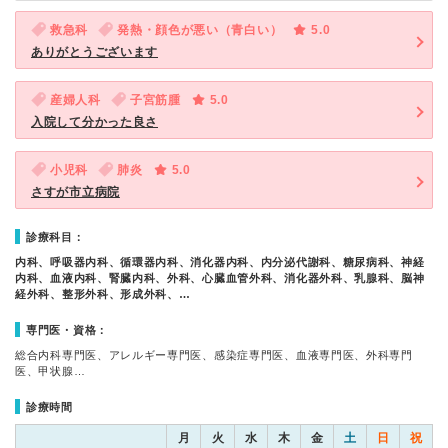
救急科
発熱・顔色が悪い（青白い）
5.0
ありがとうございます
産婦人科
子宮筋腫
5.0
入院して分かった良さ
小児科
肺炎
5.0
さすが市立病院
診療科目：
内科、呼吸器内科、循環器内科、消化器内科、内分泌代謝科、糖尿病科、神経
内科、血液内科、腎臓内科、外科、心臓血管外科、消化器外科、乳腺科、脳神
経外科、整形外科、形成外科、…
専門医・資格：
総合内科専門医、アレルギー専門医、感染症専門医、血液専門医、外科専門
医、甲状腺…
診療時間
月
火
水
木
金
土
日
祝