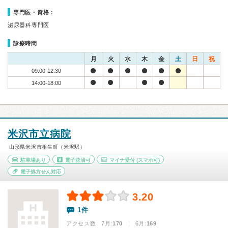
専門医・資格：
泌尿器科専門医
診療時間
月
火
水
木
金
土
日
祝
09:00-12:30
14:00-18:00
米沢市立病院
山形県米沢市相生町（米沢駅）
駐車場あり
電子決済可
マイナ受付
(スマホ可)
電子処方せん対応
3.20
1件
アクセス数 7月:
170
| 6月:
169