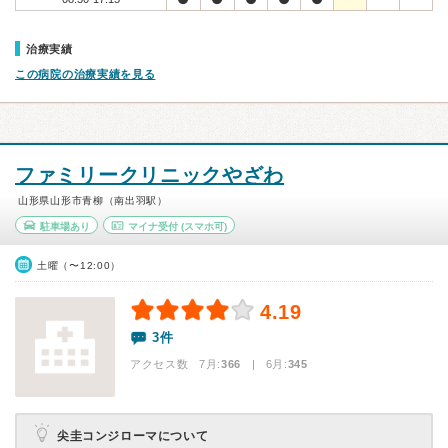
治療実績
この病院の治療実績を見る
ファミリークリニックやざわ
山形県山形市青柳（南出羽駅）
駐車場あり
マイナ受付
(スマホ可)
土曜（〜12:00）
4.19
3件
アクセス数 7月:
366
| 6月:
345
尖圭コンジローマについて