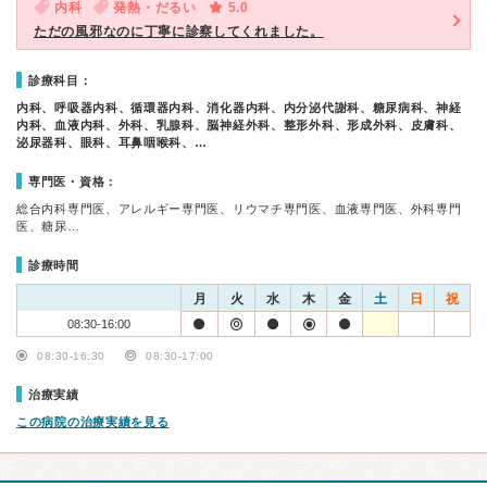
内科
発熱・だるい
5.0
ただの風邪なのに丁寧に診察してくれました。
診療科目：
内科、呼吸器内科、循環器内科、消化器内科、内分泌代謝科、糖尿病科、神経
内科、血液内科、外科、乳腺科、脳神経外科、整形外科、形成外科、皮膚科、
泌尿器科、眼科、耳鼻咽喉科、…
専門医・資格：
総合内科専門医、アレルギー専門医、リウマチ専門医、血液専門医、外科専門
医、糖尿…
診療時間
月
火
水
木
金
土
日
祝
08:30-16:00
08:30-16:30
08:30-17:00
治療実績
この病院の治療実績を見る