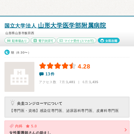
山形大学医学部附属病院
国立大学法人
山形県山形市飯田西
駐車場あり
電子決済可
マイナ受付
(スマホ可)
女医在籍
朝（8:30〜）
4.28
13件
アクセス数 7月:
1,481
| 6月:
1,435
尖圭コンジローマについて
【専門医・資格】
感染症専門医、泌尿器科専門医、皮膚科専門医
内科
5.0
女性看護師さんの励まし