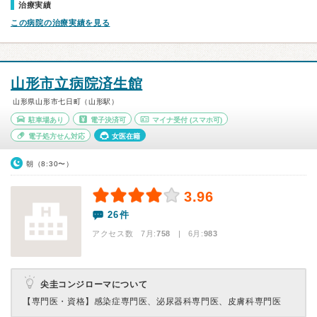
治療実績
この病院の治療実績を見る
山形市立病院済生館
山形県山形市七日町（山形駅）
駐車場あり
電子決済可
マイナ受付
(スマホ可)
電子処方せん対応
女医在籍
朝（8:30〜）
3.96
26件
アクセス数 7月:
758
| 6月:
983
尖圭コンジローマについて
【専門医・資格】
感染症専門医、泌尿器科専門医、皮膚科専門医