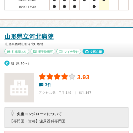
15:00-17:30
山形県立河北病院
山形県西村山郡河北町谷地
駐車場あり
電子決済可
マイナ受付
女医在籍
朝（8:30〜）
3.93
3件
アクセス数 7月:
149
| 6月:
147
尖圭コンジローマについて
【専門医・資格】
泌尿器科専門医