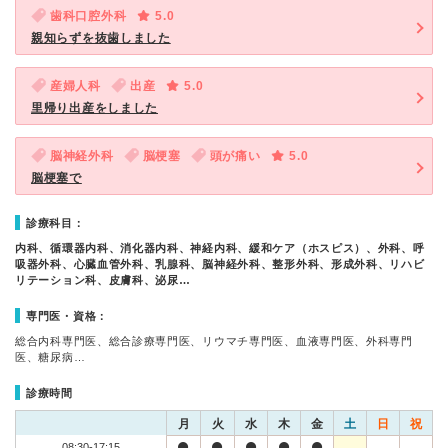
歯科口腔外科
5.0
親知らずを抜歯しました
産婦人科
出産
5.0
里帰り出産をしました
脳神経外科
脳梗塞
頭が痛い
5.0
脳梗塞で
診療科目：
内科、循環器内科、消化器内科、神経内科、緩和ケア（ホスピス）、外科、呼
吸器外科、心臓血管外科、乳腺科、脳神経外科、整形外科、形成外科、リハビ
リテーション科、皮膚科、泌尿…
専門医・資格：
総合内科専門医、総合診療専門医、リウマチ専門医、血液専門医、外科専門
医、糖尿病…
診療時間
月
火
水
木
金
土
日
祝
08:30-17:15