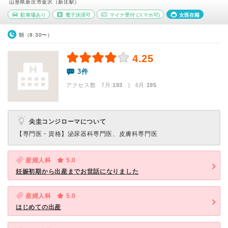
山形県新庄市金沢（新庄駅）
駐車場あり
電子決済可
マイナ受付
(スマホ可)
女医在籍
朝（8:30〜）
4.25
3件
アクセス数 7月:
193
| 6月:
195
尖圭コンジローマについて
【専門医・資格】
泌尿器科専門医、皮膚科専門医
産婦人科
5.0
妊娠初期から出産までお世話になりました
産婦人科
5.0
はじめての出産