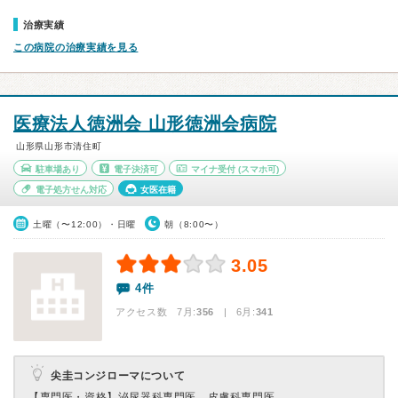
治療実績
この病院の治療実績を見る
医療法人徳洲会 山形徳洲会病院
山形県山形市清住町
駐車場あり
電子決済可
マイナ受付
(スマホ可)
電子処方せん対応
女医在籍
土曜（〜12:00）・日曜
朝（8:00〜）
3.05
4件
アクセス数 7月:
356
| 6月:
341
尖圭コンジローマについて
【専門医・資格】
泌尿器科専門医、皮膚科専門医