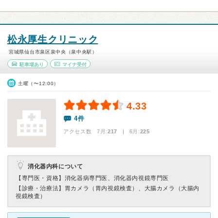
松永厚生クリニック
宮城県仙台市泉区泉中央（泉中央駅）
駐車場あり
マイナ受付
土曜（〜12:00）
4.33
4件
アクセス数 7月:
217
| 6月:
225
消化器内科について
【専門医・資格】
消化器病専門医、消化器内視鏡専門医
【診療・治療法】
胃カメラ（胃内視鏡検査）、大腸カメラ（大腸内
視鏡検査）