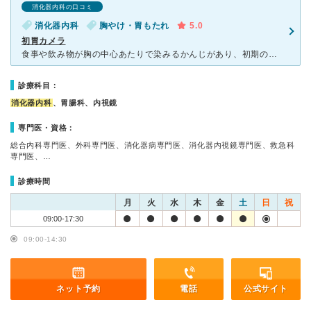
消化器内科の口コミ
消化器内科
胸やけ・胃もたれ
5.0
初胃カメラ
食事や飲み物が胸の中心あたりで染みるかんじがあり、初期の食道ガンの疑いもあった為、一番太い高性能なカメラを飲みました。初めての胃カメラでテレビなどで、よく辛いと聞いた事があり、かなり不安でしたが、鎮静
診療科目：
消化器内科
、胃腸科、内視鏡
専門医・資格：
総合内科専門医、外科専門医、消化器病専門医、消化器内視鏡専門医、救急科
専門医、…
診療時間
月
火
水
木
金
土
日
祝
09:00-17:30
09:00-14:30
ネット予約
電話
公式サイト