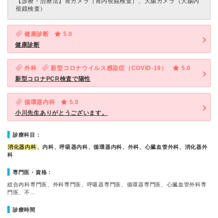
【診療・治療法】
胃カメラ（胃内視鏡検査）、大腸カメラ（大腸内
視鏡検査）
健康診断
5.0
健康診断
外科
新型コロナウイルス感染症（COVID-19）
5.0
新型コロナPCR検査で陽性
循環器内科
5.0
小川先生ありがとうございます。
診療科目：
消化器内科
、内科、呼吸器内科、循環器内科、外科、心臓血管外科、消化器外
科
専門医・資格：
総合内科専門医、外科専門医、呼吸器専門医、循環器専門医、心臓血管外科専
門医、不…
診療時間