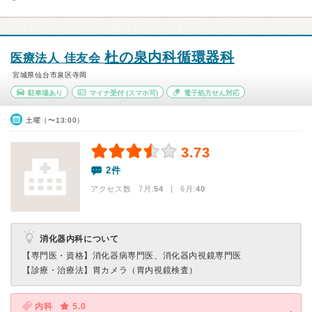
杜の泉内科循環器科
医療法人 佳友会
宮城県仙台市泉区寺岡
駐車場あり
マイナ受付
(スマホ可)
電子処方せん対応
土曜（〜13:00）
3.73
2件
アクセス数 7月:
54
| 6月:
40
消化器内科について
【専門医・資格】
消化器病専門医、消化器内視鏡専門医
【診療・治療法】
胃カメラ（胃内視鏡検査）
内科
5.0