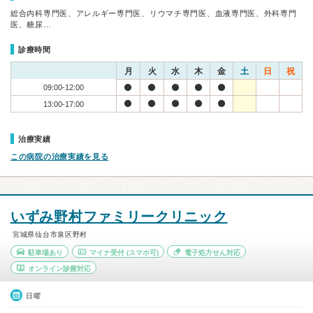
総合内科専門医、アレルギー専門医、リウマチ専門医、血液専門医、外科専門
医、糖尿…
診療時間
月
火
水
木
金
土
日
祝
09:00-12:00
13:00-17:00
治療実績
この病院の治療実績を見る
いずみ野村ファミリークリニック
宮城県仙台市泉区野村
駐車場あり
マイナ受付
(スマホ可)
電子処方せん対応
オンライン診療対応
日曜