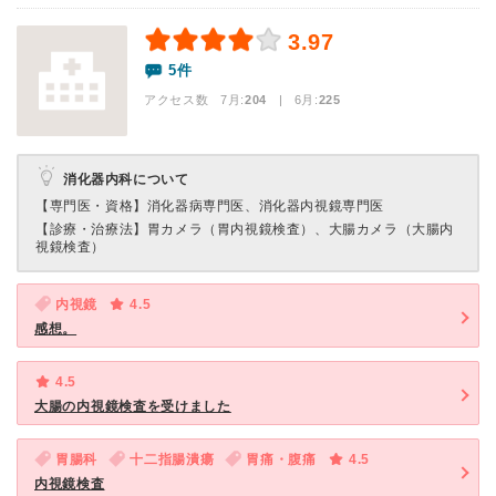
3.97
5件
アクセス数 7月:
204
| 6月:
225
消化器内科について
【専門医・資格】
消化器病専門医、消化器内視鏡専門医
【診療・治療法】
胃カメラ（胃内視鏡検査）、大腸カメラ（大腸内
視鏡検査）
内視鏡
4.5
感想。
4.5
大腸の内視鏡検査を受けました
胃腸科
十二指腸潰瘍
胃痛・腹痛
4.5
内視鏡検査