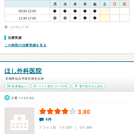
月
火
水
木
金
土
日
祝
09:00-12:00
13:30-17:00
13:00-17:00
治療実績
この病院の治療実績を見る
ほし外科医院
宮城県仙台市泉区南光台南
駐車場あり
マイナ受付
(スマホ可)
電子処方せん対応
土曜（〜12:30）
3.80
4件
アクセス数 7月:
157
| 6月:
160