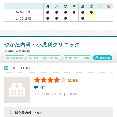
月
火
水
木
金
土
日
祝
09:00-12:30
14:30-18:00
やかた内科・小児科クリニック
宮城県仙台市泉区館
駐車場あり
マイナ受付
(スマホ可)
電子処方せん対応
女医在籍
土曜（〜12:30）
3.86
2件
アクセス数 7月:
34
| 6月:
62
消化器内科について