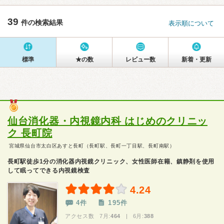
39
件の検索結果
表示順について
標準
★の数
レビュー数
新着・更新
仙台消化器・内視鏡内科 はじめのクリニッ
ク 長町院
宮城県仙台市太白区あすと長町（長町駅、長町一丁目駅、長町南駅）
長町駅徒歩1分の消化器内視鏡クリニック、女性医師在籍、鎮静剤を使用
して眠ってできる内視鏡検査
4.24
4件
195件
アクセス数 7月:
464
| 6月:
388