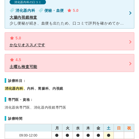
消化器内科の口コミ
消化器内科
便秘・血便
5.0
大腸内視鏡検査
少し便秘が続き、血便も出たため、口コミで評判を確かめてから、松永厚生クリニックに行くことにしました。 最初の診察日は、大腸内視鏡検査の日程を決め、看護師さんから、前日の食事や下剤の飲み方等細かい説明
5.0
かなりオススメです
4.5
土曜も検査可能
診療科目：
消化器内科
、内科、胃腸科、内視鏡
専門医・資格：
消化器病専門医、消化器内視鏡専門医
診療時間
月
火
水
木
金
土
日
祝
09:00-12:00