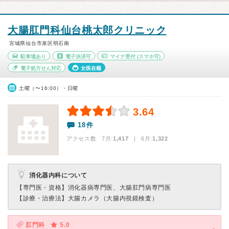
大腸肛門科仙台桃太郎クリニック
宮城県仙台市泉区明石南
駐車場あり
電子決済可
マイナ受付
(スマホ可)
電子処方せん対応
女医在籍
土曜（〜16:00）・日曜
3.64
18件
アクセス数 7月:
1,417
| 6月:
1,322
消化器内科について
【専門医・資格】
消化器病専門医、大腸肛門病専門医
【診療・治療法】
大腸カメラ（大腸内視鏡検査）
肛門科
5.0