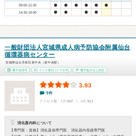
09:00-12:30
14:30-18:00
一般財団法人宮城県成人病予防協会附属仙台
循環器病センター
宮城県仙台市泉区泉中央（泉中央駅）
電子決済可
マイナ受付
(スマホ可)
電子処方せん対応
3.93
9件
アクセス数 7月:
667
| 6月:
611
消化器内科について
【専門医・資格】
消化器病専門医、消化器内視鏡専門医