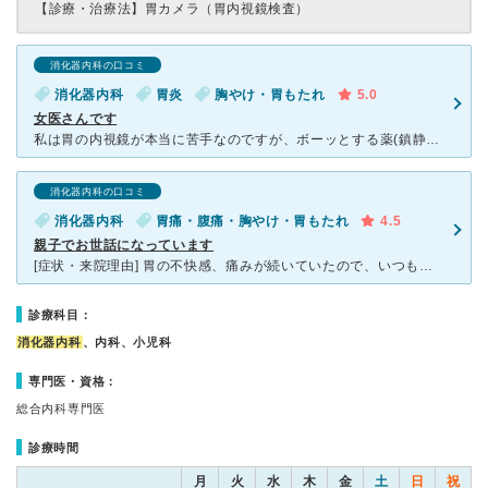
【診療・治療法】
胃カメラ（胃内視鏡検査）
消化器内科の口コミ
消化器内科
胃炎
胸やけ・胃もたれ
5.0
女医さんです
私は胃の内視鏡が本当に苦手なのですが、ボーッとする薬(鎮静剤？)を最初に注射してくれてスムーズに検査出来ました。 他院では薬を射っても嘔吐反射が出るし、経鼻内視鏡すらだめだったのですが、一度もオエっ
消化器内科の口コミ
消化器内科
胃痛・腹痛・胸やけ・胃もたれ
4.5
親子でお世話になっています
[症状・来院理由] 胃の不快感、痛みが続いていたので、いつも診てもらっているこちらの病院に行きました。 [医師の診断・治療法] 胃の動きが悪いのかもということで、薬を処方してもらい、後日予約をし
診療科目：
消化器内科
、内科、小児科
専門医・資格：
総合内科専門医
診療時間
月
火
水
木
金
土
日
祝