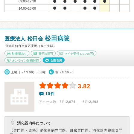
09:00-12:30
14:00-18:00
松田病院
医療法人 松田会
宮城県仙台市泉区実沢（泉中央駅）
駐車場あり
電子決済可
マイナ受付
(スマホ可)
オンライン診療対応
女医在籍
土曜（〜13:00）・日曜
朝（8:30〜）
3.82
10件
アクセス数 7月:
2,674
| 6月:
2,298
消化器内科について
【専門医・資格】
消化器病専門医、肝臓専門医、消化器内視鏡専門