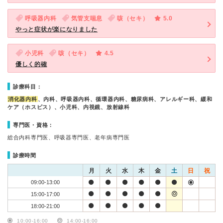
呼吸器内科
気管支喘息
咳（セキ）
5.0
やっと症状が楽になりました
小児科
咳（セキ）
4.5
優しく的確
診療科目：
消化器内科
、内科、呼吸器内科、循環器内科、糖尿病科、アレルギー科、緩和
ケア（ホスピス）、小児科、内視鏡、放射線科
専門医・資格：
総合内科専門医、呼吸器専門医、老年病専門医
診療時間
月
火
水
木
金
土
日
祝
09:00-13:00
15:00-17:00
18:00-21:00
10:00-16:00
14:00-16:00