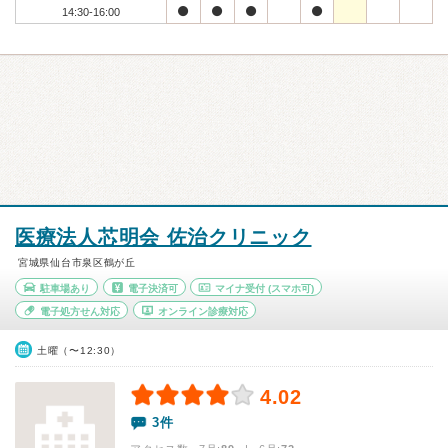
14:30-16:00
医療法人芯明会 佐治クリニック
宮城県仙台市泉区鶴が丘
駐車場あり
電子決済可
マイナ受付
(スマホ可)
電子処方せん対応
オンライン診療対応
土曜（〜12:30）
4.02
3件