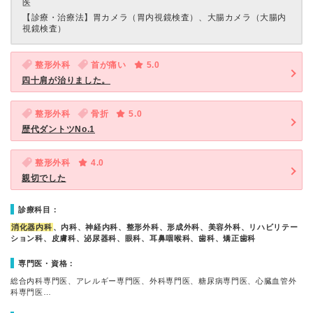
医
【診療・治療法】
胃カメラ（胃内視鏡検査）、大腸カメラ（大腸内
視鏡検査）
整形外科
首が痛い
5.0
四十肩が治りました。
整形外科
骨折
5.0
歴代ダントツNo.1
整形外科
4.0
親切でした
診療科目：
消化器内科
、内科、神経内科、整形外科、形成外科、美容外科、リハビリテー
ション科、皮膚科、泌尿器科、眼科、耳鼻咽喉科、歯科、矯正歯科
専門医・資格：
総合内科専門医、アレルギー専門医、外科専門医、糖尿病専門医、心臓血管外
科専門医…