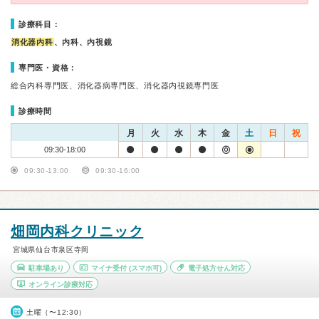
診療科目：
消化器内科
、内科、内視鏡
専門医・資格：
総合内科専門医、消化器病専門医、消化器内視鏡専門医
診療時間
月
火
水
木
金
土
日
祝
09:30-18:00
09:30-13:00
09:30-16:00
畑岡内科クリニック
宮城県仙台市泉区寺岡
駐車場あり
マイナ受付
(スマホ可)
電子処方せん対応
オンライン診療対応
土曜（〜12:30）