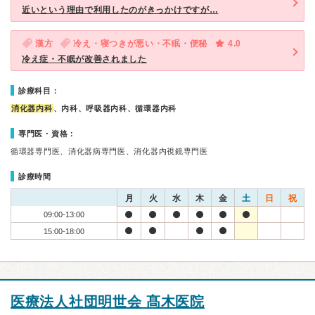
近いという理由で利用したのがきっかけですが…
漢方
冷え・寝つきが悪い・不眠・便秘
4.0
冷え症・不眠が改善されました
診療科目：
消化器内科
、内科、呼吸器内科、循環器内科
専門医・資格：
循環器専門医、消化器病専門医、消化器内視鏡専門医
診療時間
月
火
水
木
金
土
日
祝
09:00-13:00
15:00-18:00
医療法人社団明世会 髙木医院