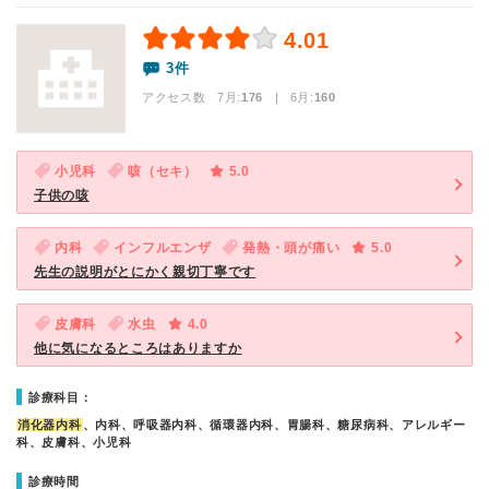
4.01
3件
アクセス数 7月:
176
| 6月:
160
小児科
咳（セキ）
5.0
子供の咳
内科
インフルエンザ
発熱・頭が痛い
5.0
先生の説明がとにかく親切丁寧です
皮膚科
水虫
4.0
他に気になるところはありますか
診療科目：
消化器内科
、内科、呼吸器内科、循環器内科、胃腸科、糖尿病科、アレルギー
科、皮膚科、小児科
診療時間