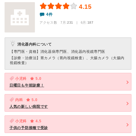
4.15
4件
アクセス数 7月:
231
| 6月:
187
消化器内科について
【専門医・資格】
消化器病専門医、消化器内視鏡専門医
【診療・治療法】
胃カメラ（胃内視鏡検査）、大腸カメラ（大腸内
視鏡検査）
小児科
5.0
日曜日も午前診療！
内科
5.0
人気の新しい病院です
小児科
4.5
子供の予防接種で受診