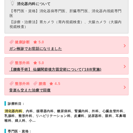
消化器内科について
【専門医・資格】
消化器病専門医、肝臓専門医、消化器内視鏡専門
医
【診療・治療法】
胃カメラ（胃内視鏡検査）、大腸カメラ（大腸内
視鏡検査）
健康診断
5.0
ガン検診でお世話になりました
整形外科
5.0
【腰痛手術】 仙腸関節後方固定術について('18/8実施)
整形外科
腰痛
4.5
音楽も交えた治療で回復
診療科目：
消化器内科
、内科、循環器内科、糖尿病科、腎臓内科、外科、心臓血管外科、
乳腺科、整形外科、リハビリテーション科、皮膚科、泌尿器科、眼科、耳鼻咽
喉科、婦人科、小…
専門医・資格：