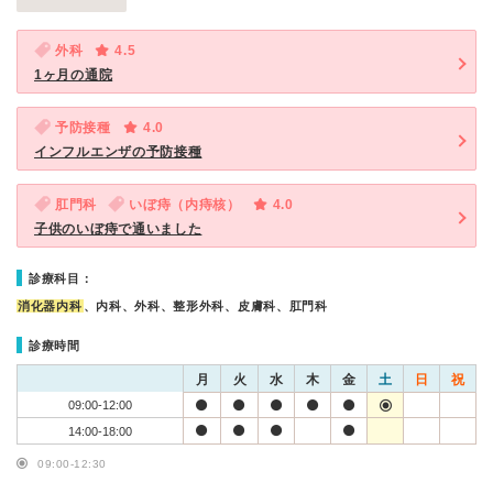
外科
4.5
1ヶ月の通院
予防接種
4.0
インフルエンザの予防接種
肛門科
いぼ痔（内痔核）
4.0
子供のいぼ痔で通いました
診療科目：
消化器内科
、内科、外科、整形外科、皮膚科、肛門科
診療時間
月
火
水
木
金
土
日
祝
09:00-12:00
14:00-18:00
09:00-12:30