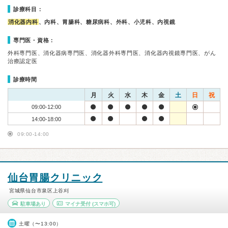
診療科目：
消化器内科
、内科、胃腸科、糖尿病科、外科、小児科、内視鏡
専門医・資格：
外科専門医、消化器病専門医、消化器外科専門医、消化器内視鏡専門医、がん
治療認定医
診療時間
月
火
水
木
金
土
日
祝
09:00-12:00
14:00-18:00
09:00-14:00
仙台胃腸クリニック
宮城県仙台市泉区上谷刈
駐車場あり
マイナ受付
(スマホ可)
土曜（〜13:00）