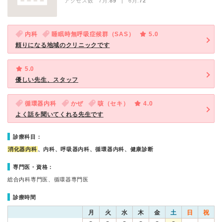
アクセス数 7月:
89
| 6月:
72
内科
睡眠時無呼吸症候群（SAS）
5.0
頼りになる地域のクリニックです
5.0
優しい先生、スタッフ
循環器内科
かぜ
咳（セキ）
4.0
よく話を聞いてくれる先生です
診療科目：
消化器内科
、内科、呼吸器内科、循環器内科、健康診断
専門医・資格：
総合内科専門医、循環器専門医
診療時間
月
火
水
木
金
土
日
祝