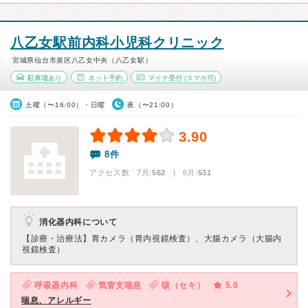
八乙女駅前内科小児科クリニック
宮城県仙台市泉区八乙女中央（八乙女駅）
駐車場あり
ネット予約
マイナ受付
(スマホ可)
土曜（〜16:00）・日曜
夜（〜21:00）
3.90
8件
アクセス数 7月:
562
| 6月:
531
消化器内科について
【診療・治療法】
胃カメラ（胃内視鏡検査）、大腸カメラ（大腸内
視鏡検査）
呼吸器内科
気管支喘息
咳（セキ）
5.0
喘息、アレルギー