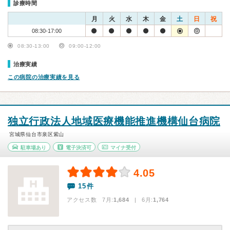
診療時間
月
火
水
木
金
土
日
祝
08:30-17:00
08:30-13:00
09:00-12:00
治療実績
この病院の治療実績を見る
独立行政法人地域医療機能推進機構仙台病院
宮城県仙台市泉区紫山
駐車場あり
電子決済可
マイナ受付
4.05
15件
アクセス数 7月:
1,684
| 6月:
1,764