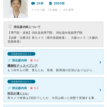
19件
2000件
アクセス数 7月:
602
| 6月:
676
消化器内科について
【専門医・資格】
消化器病専門医、消化器内視鏡専門医
【診療・治療法】
胃カメラ（胃内視鏡検査）、大腸カメラ（大腸内
視鏡検査）
消化器内科の口コミ
消化器内科
5.0
機能性ディスペプシア
もう何年もの間、胃もたれ、胃痛、膨満感の症状がありながら、「慢性胃炎」との診断で薬を常用するほどではないと言われて人知れず悩んでいました。その日の体調により食べたいのに食べられず、友達とのランチでも我
消化器内科の口コミ
消化器内科
5.0
対応が凄くいい
胃カメラ検査は2回目でしたが、今回は眠った状態で実施する事を薦められて検査して頂きました。 初めての眠った状態での検査で少し不安が有りましたが、先生からの丁寧な説明もあり受ける事にしました。 検査