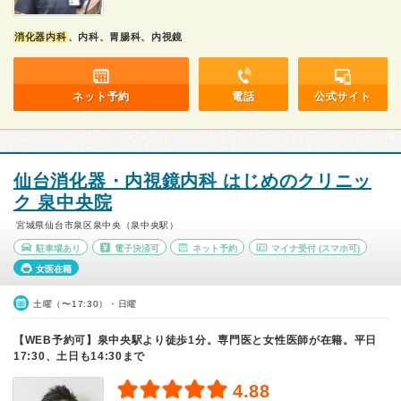
消化器内科
、内科、胃腸科、内視鏡
ネット予約
電話
公式サイト
仙台消化器・内視鏡内科 はじめのクリニッ
ク 泉中央院
宮城県仙台市泉区泉中央（泉中央駅）
駐車場あり
電子決済可
ネット予約
マイナ受付
(スマホ可)
女医在籍
土曜（〜17:30）・日曜
【WEB予約可】泉中央駅より徒歩1分。専門医と女性医師が在籍。平日
17:30、土日も14:30まで
4.88