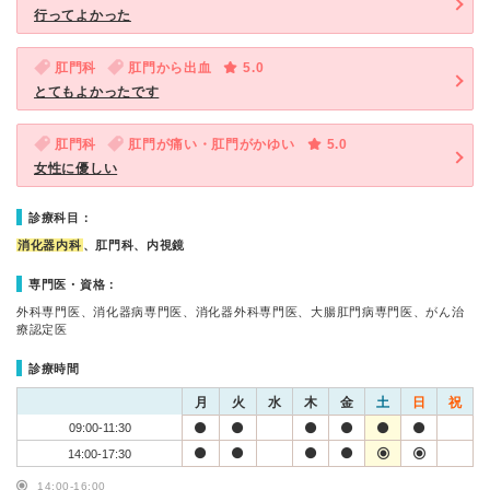
行ってよかった
肛門科
肛門から出血
5.0
とてもよかったです
肛門科
肛門が痛い・肛門がかゆい
5.0
女性に優しい
診療科目：
消化器内科
、肛門科、内視鏡
専門医・資格：
外科専門医、消化器病専門医、消化器外科専門医、大腸肛門病専門医、がん治
療認定医
診療時間
月
火
水
木
金
土
日
祝
09:00-11:30
14:00-17:30
14:00-16:00