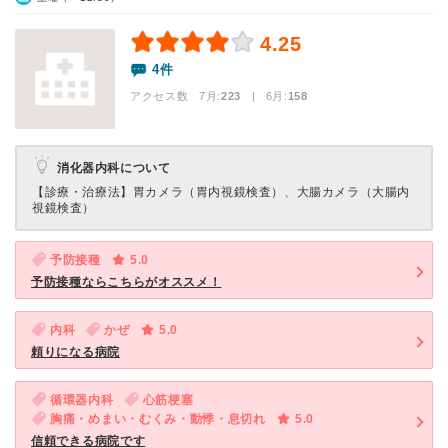
4.25
4件
アクセス数 7月:
223
| 6月:
158
消化器内科について
【診療・治療法】
胃カメラ（胃内視鏡検査）、大腸カメラ（大腸内
視鏡検査）
予防接種
5.0
予防接種ならこちらがオススメ！
内科
かぜ
5.0
頼りになる病院
循環器内科
心筋梗塞
胸痛・めまい・むくみ・動悸・息切れ
5.0
信頼できる病院です