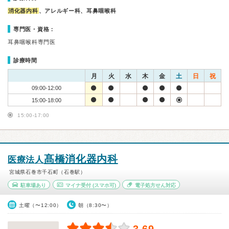
消化器内科
、アレルギー科、耳鼻咽喉科
専門医・資格：
耳鼻咽喉科専門医
診療時間
月
火
水
木
金
土
日
祝
09:00-12:00
15:00-18:00
15:00-17:00
髙橋消化器内科
医療法人
宮城県石巻市千石町（石巻駅）
駐車場あり
マイナ受付
(スマホ可)
電子処方せん対応
土曜（〜12:00）
朝（8:30〜）