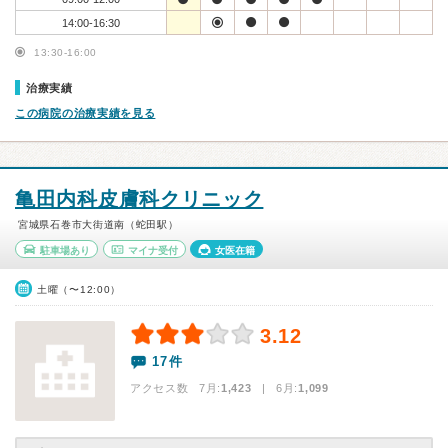
14:00-16:30
13:30-16:00
治療実績
この病院の治療実績を見る
亀田内科皮膚科クリニック
宮城県石巻市大街道南（蛇田駅）
駐車場あり
マイナ受付
女医在籍
土曜（〜12:00）
3.12
17件
アクセス数 7月:
1,423
| 6月:
1,099