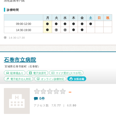
消化器病専門医
診療時間
月
火
水
木
金
土
日
祝
09:00-12:00
14:30-19:00
14:30-17:30
石巻市立病院
宮城県石巻市穀町（石巻駅）
駐車場あり
電子決済可
マイナ受付
(スマホ可)
電子処方せん対応
オンライン診療対応
女医在籍
－
0件
アクセス数 7月:
77
| 6月:
80