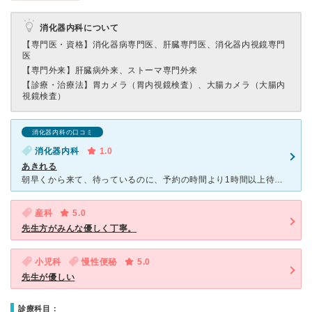
消化器内科について
【専門医・資格】
消化器病専門医、肝臓専門医、消化器内視鏡専門
医
【専門外来】
肝臓病外来、ストーマ専門外来
【診療・治療法】
胃カメラ（胃内視鏡検査）、大腸カメラ（大腸内
視鏡検査）
消化器内科の口コミ
消化器内科
1.0
あきれる
朝早くから来て、待っているのに、予約の時間より1時間以上待たされる。何のために予約あるのでしょうか？看護師に伝えても、すみませんしか言わないで、改善する様子も一切ありません！対応も悪く、がっかりしまし
産科
5.0
先生方がみんな優しく丁寧。
小児科
慢性便秘
5.0
先生が優しい
診療科目：