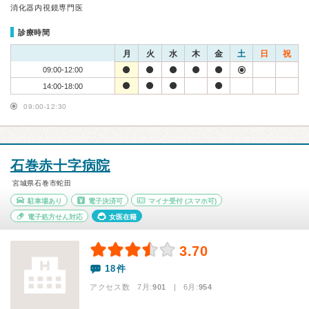
消化器内視鏡専門医
診療時間
月
火
水
木
金
土
日
祝
09:00-12:00
14:00-18:00
09:00-12:30
石巻赤十字病院
宮城県石巻市蛇田
駐車場あり
電子決済可
マイナ受付
(スマホ可)
電子処方せん対応
女医在籍
3.70
18件
アクセス数 7月:
901
| 6月:
954