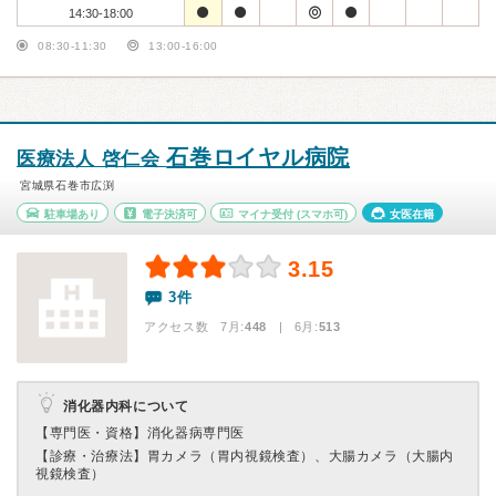
14:30-18:00
08:30-11:30
13:00-16:00
石巻ロイヤル病院
医療法人 啓仁会
宮城県石巻市広渕
駐車場あり
電子決済可
マイナ受付
(スマホ可)
女医在籍
3.15
3件
アクセス数 7月:
448
| 6月:
513
消化器内科について
【専門医・資格】
消化器病専門医
【診療・治療法】
胃カメラ（胃内視鏡検査）、大腸カメラ（大腸内
視鏡検査）