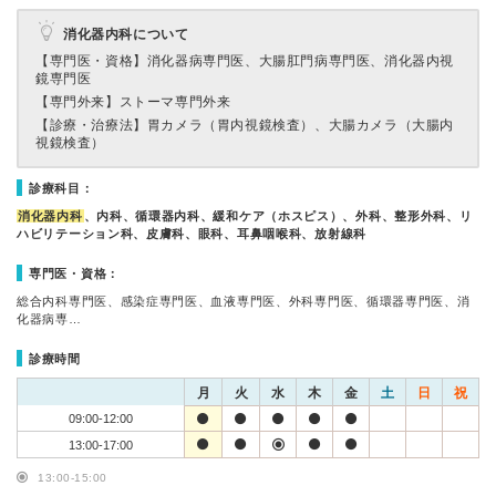
消化器内科について
【専門医・資格】
消化器病専門医、大腸肛門病専門医、消化器内視
鏡専門医
【専門外来】
ストーマ専門外来
【診療・治療法】
胃カメラ（胃内視鏡検査）、大腸カメラ（大腸内
視鏡検査）
診療科目：
消化器内科
、内科、循環器内科、緩和ケア（ホスピス）、外科、整形外科、リ
ハビリテーション科、皮膚科、眼科、耳鼻咽喉科、放射線科
専門医・資格：
総合内科専門医、感染症専門医、血液専門医、外科専門医、循環器専門医、消
化器病専…
診療時間
月
火
水
木
金
土
日
祝
09:00-12:00
13:00-17:00
13:00-15:00