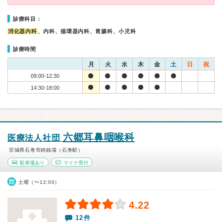
診療科目：
消化器内科
、内科、循環器内科、胃腸科、小児科
診療時間
月
火
水
木
金
土
日
祝
09:00-12:30
14:30-18:00
六郷耳鼻咽喉科
医療法人社団
宮城県石巻市鋳銭場（石巻駅）
駐車場あり
マイナ受付
土曜（〜12:00）
4.22
12件