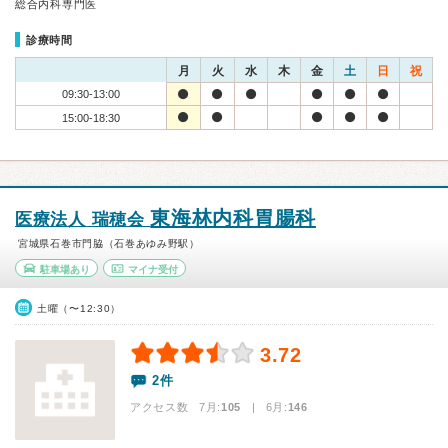
総合内科専門医
診療時間
月
火
水
木
金
土
日
祝
09:30-13:00
15:00-18:30
東海林内科胃腸科
医療法人 瑞穂会
宮城県石巻市門脇（石巻あゆみ野駅）
駐車場あり
マイナ受付
土曜（〜12:30）
3.72
2件
アクセス数 7月:
105
| 6月:
146