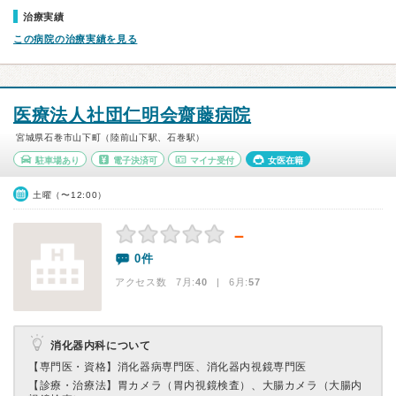
治療実績
この病院の治療実績を見る
医療法人社団仁明会齋藤病院
宮城県石巻市山下町（陸前山下駅、石巻駅）
駐車場あり
電子決済可
マイナ受付
女医在籍
土曜（〜12:00）
－
0件
アクセス数 7月:
40
| 6月:
57
消化器内科について
【専門医・資格】
消化器病専門医、消化器内視鏡専門医
【診療・治療法】
胃カメラ（胃内視鏡検査）、大腸カメラ（大腸内