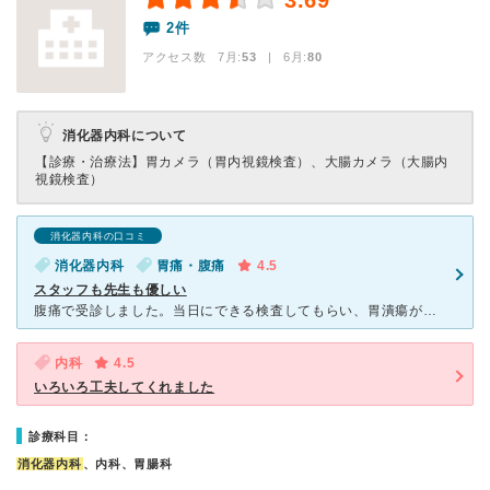
3.69
2件
アクセス数 7月:
53
| 6月:
80
消化器内科について
【診療・治療法】
胃カメラ（胃内視鏡検査）、大腸カメラ（大腸内
視鏡検査）
消化器内科の口コミ
消化器内科
胃痛・腹痛
4.5
スタッフも先生も優しい
腹痛で受診しました。当日にできる検査してもらい、胃潰瘍があると言われ、薬処方してもらい、症状治まりました。受付のスタッフの対応も丁寧で看護師さんも優しく。先生も気さくで優しかったです。胃カメラの検査中
内科
4.5
いろいろ工夫してくれました
診療科目：
消化器内科
、内科、胃腸科