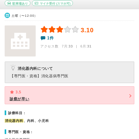
駐車場あり
マイナ受付
(スマホ可)
土曜（〜12:00）
3.10
1件
アクセス数 7月:
33
| 6月:
31
消化器内科について
【専門医・資格】
消化器病専門医
3.5
診察が早い
診療科目：
消化器内科
、内科、小児科
専門医・資格：