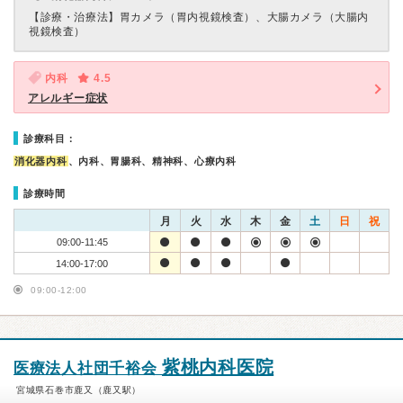
【診療・治療法】
胃カメラ（胃内視鏡検査）、大腸カメラ（大腸内
視鏡検査）
内科
4.5
アレルギー症状
診療科目：
消化器内科
、内科、胃腸科、精神科、心療内科
診療時間
月
火
水
木
金
土
日
祝
09:00-11:45
14:00-17:00
09:00-12:00
紫桃内科医院
医療法人社団千裕会
宮城県石巻市鹿又（鹿又駅）