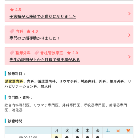
4.5
子宮頸がん検診でお世話になりました
内科
4.0
専門のご指導助かりました！
整形外科
脊柱管狭窄症
2.0
先生の説明が上から目線で威圧感がある
診療科目：
消化器内科
、内科、循環器内科、リウマチ科、神経内科、外科、整形外科、リ
ハビリテーション科、婦人科
専門医・資格：
総合内科専門医、リウマチ専門医、外科専門医、呼吸器専門医、循環器専門
医、消化器…
診療時間
月
火
水
木
金
土
日
祝
09:00-12:00