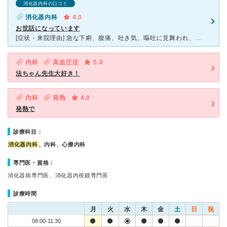
消化器内科の口コミ
消化器内科
4.0
お世話になっています
[症状・来院理由] 急な下痢、腹痛、吐き気、嘔吐に見舞われ、近くの病院だったため矢吹クリニックさんへ受診しました。 [医師の診断・治療法] 1日で診察しきれず、1日半の絶食をして、状態を判断する
内科
高血圧症
5.0
法ちゃん先生大好き！
内科
発熱
4.0
発熱で
診療科目：
消化器内科
、内科、心療内科
専門医・資格：
消化器病専門医、消化器内視鏡専門医
診療時間
月
火
水
木
金
土
日
祝
08:00-11:30