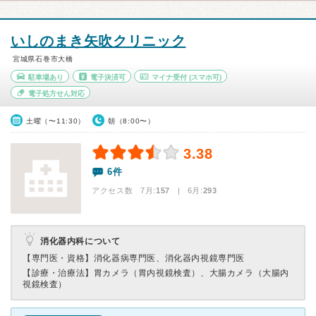
いしのまき矢吹クリニック
宮城県石巻市大橋
駐車場あり
電子決済可
マイナ受付
(スマホ可)
電子処方せん対応
土曜（〜11:30）
朝（8:00〜）
3.38
6件
アクセス数 7月:
157
| 6月:
293
消化器内科について
【専門医・資格】
消化器病専門医、消化器内視鏡専門医
【診療・治療法】
胃カメラ（胃内視鏡検査）、大腸カメラ（大腸内
視鏡検査）