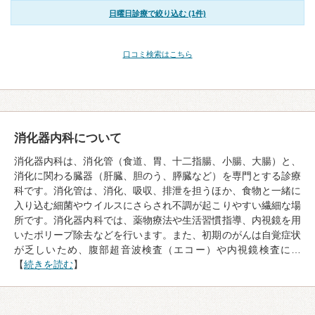
日曜日診療で絞り込む (1件)
口コミ検索はこちら
消化器内科について
消化器内科は、消化管（食道、胃、十二指腸、小腸、大腸）と、
消化に関わる臓器（肝臓、胆のう、膵臓など）を専門とする診療
科です。消化管は、消化、吸収、排泄を担うほか、食物と一緒に
入り込む細菌やウイルスにさらされ不調が起こりやすい繊細な場
所です。消化器内科では、薬物療法や生活習慣指導、内視鏡を用
いたポリープ除去などを行います。また、初期のがんは自覚症状
が乏しいため、腹部超音波検査（エコー）や内視鏡検査に…
【
続きを読む
】