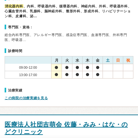
消化器内科
、内科、呼吸器内科、循環器内科、神経内科、外科、呼吸器外科、
心臓血管外科、乳腺科、脳神経外科、整形外科、形成外科、リハビリテーショ
ン科、皮膚科、泌…
専門医・資格：
総合内科専門医、アレルギー専門医、感染症専門医、血液専門医、外科専門
医、呼吸器…
診療時間
月
火
水
木
金
土
日
祝
09:00-12:00
13:00-17:00
治療実績
この病院の治療実績を見る
医療法人社団吉萌会 佐藤・みみ・はな・の
どクリニック