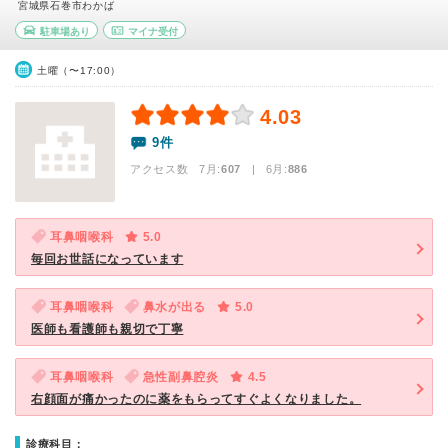
宮城県石巻市わかば
駐車場あり
マイナ受付
土曜（〜17:00）
4.03
9件
アクセス数 7月:
607
| 6月:
886
耳鼻咽喉科
5.0
毎回お世話になっています
耳鼻咽喉科
鼻水が出る
5.0
医師も看護師も親切で丁寧
耳鼻咽喉科
急性副鼻腔炎
4.5
右顔面が痛かったのに薬をもらってすぐよくなりました。
診療科目：