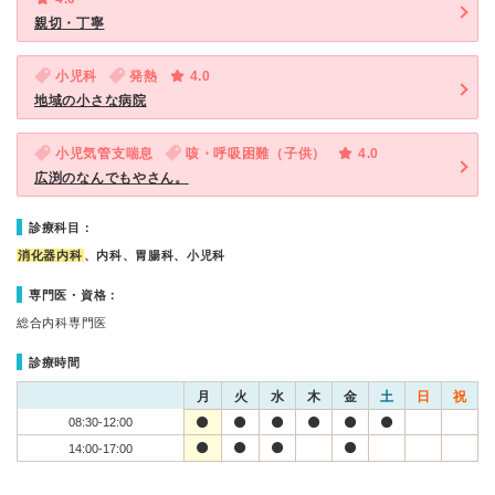
親切・丁寧
小児科
発熱
4.0
地域の小さな病院
小児気管支喘息
咳・呼吸困難（子供）
4.0
広渕のなんでもやさん。
診療科目：
消化器内科
、内科、胃腸科、小児科
専門医・資格：
総合内科専門医
診療時間
月
火
水
木
金
土
日
祝
08:30-12:00
14:00-17:00