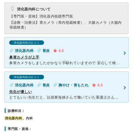
消化器内科について
【専門医・資格】
消化器内視鏡専門医
【診療・治療法】
胃カメラ（胃内視鏡検査）、大腸カメラ（大腸内
視鏡検査）
消化器内科の口コミ
消化器内科
胃炎
4.5
鼻胃カメラが上手
鼻胃カメラをしましたがかなり手馴れていますので 安心して検査が出来ました。 若干パニック気味の私に世間話などをしてくれてリラックスさせて くれました。 ここらは、うまいと思います。 患者さん
消化器内科の口コミ
消化器内科
胃炎
胸やけ・胃もたれ
4.5
先生が優しい
とてもいい先生だと、以前東海林さんで働いていた看護士さんに紹介していただいた、という友人の紹介で行きました。待ち時間は長く感じませんでした。 先生はとても優しくて、他にこういった症状はないかなど、親
診療科目：
消化器内科
、内科
専門医・資格：