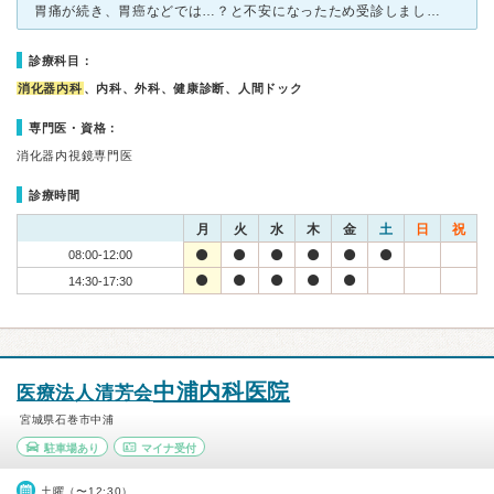
胃痛が続き、胃癌などでは…？と不安になったため受診しました。 予約とかしてなかったのですが、食事を抜いて行ったので、言ったらすぐに胃カメラをしてくれました。鼻からの胃カメラだったので、思っていたより
診療科目：
消化器内科
、内科、外科、健康診断、人間ドック
専門医・資格：
消化器内視鏡専門医
診療時間
月
火
水
木
金
土
日
祝
08:00-12:00
14:30-17:30
中浦内科医院
医療法人清芳会
宮城県石巻市中浦
駐車場あり
マイナ受付
土曜（〜12:30）