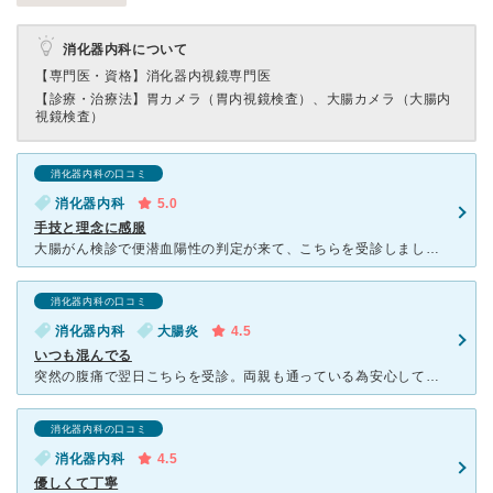
消化器内科について
【専門医・資格】
消化器内視鏡専門医
【診療・治療法】
胃カメラ（胃内視鏡検査）、大腸カメラ（大腸内
視鏡検査）
消化器内科の口コミ
消化器内科
5.0
手技と理念に感服
大腸がん検診で便潜血陽性の判定が来て、こちらを受診しました。 一昨年前、胃の内視鏡検査でお世話になり、今回で2回目となります。 経鼻内視鏡を他院で行ったところ、鼻血が止まらず大変な思いをし
消化器内科の口コミ
消化器内科
大腸炎
4.5
いつも混んでる
突然の腹痛で翌日こちらを受診。両親も通っている為安心して任せれました。いつも混んでるイメージなので朝に母に診察券を先に出してもらってから行ったので待ち時間も少なくて済みました。通常であれば30分以上は
消化器内科の口コミ
消化器内科
4.5
優しくて丁寧