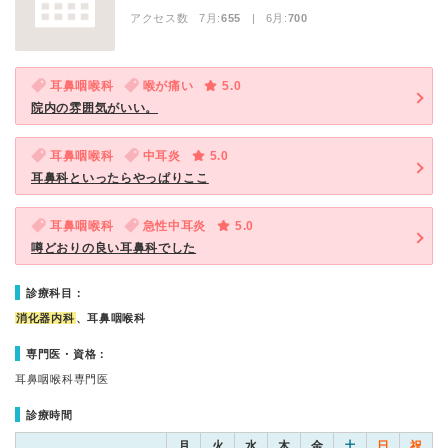
アクセス数 7月:
655
| 6月:
700
耳鼻咽喉科
喉が痛い
5.0
院内の雰囲気がいい。
耳鼻咽喉科
中耳炎
5.0
耳鼻科といったらやっぱりここ
耳鼻咽喉科
急性中耳炎
5.0
噂どおりの良い耳鼻科でした
診療科目：
消化器内科
、耳鼻咽喉科
専門医・資格：
耳鼻咽喉科専門医
診療時間
月
火
水
木
金
土
日
祝