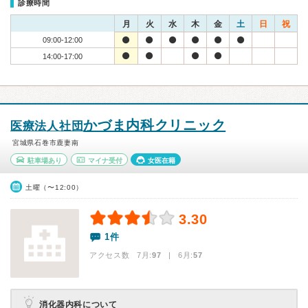
診療時間
月
火
水
木
金
土
日
祝
09:00-12:00
14:00-17:00
かづま内科クリニック
医療法人社団
宮城県石巻市鹿妻南
駐車場あり
マイナ受付
女医在籍
土曜（〜12:00）
3.30
1件
アクセス数 7月:
97
| 6月:
57
消化器内科について