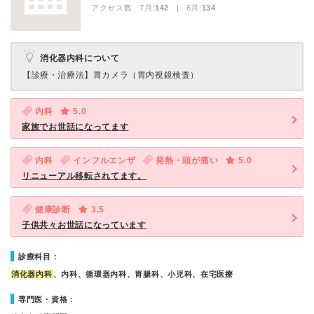
アクセス数 7月:
142
| 6月:
134
消化器内科について
【診療・治療法】
胃カメラ（胃内視鏡検査）
内科
5.0
家族でお世話になってます
内科
インフルエンザ
発熱・頭が痛い
5.0
リニューアル移転されてます。
健康診断
3.5
子供共々お世話になっています
診療科目：
消化器内科
、内科、循環器内科、胃腸科、小児科、在宅医療
専門医・資格：