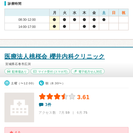
診療時間
月
火
水
木
金
土
日
祝
08:30-12:00
14:00-17:00
医療法人桃桜会 櫻井内科クリニック
宮城県石巻市広渕
駐車場あり
マイナ受付
(スマホ可)
電子処方せん対応
土曜（〜12:00）
朝（8:30〜）
3.61
3件
アクセス数 7月:
59
| 6月:
75
4.0