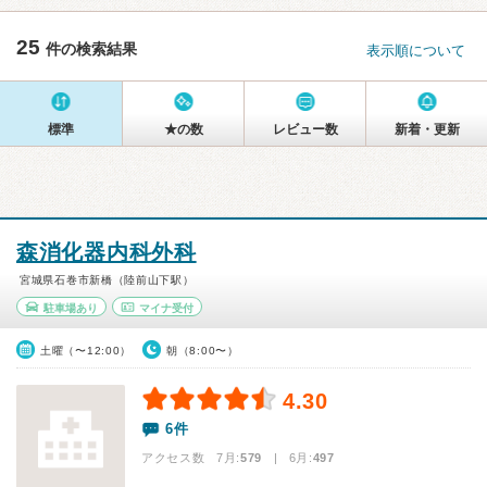
25
件の検索結果
表示順について
標準
★の数
レビュー数
新着・更新
森消化器内科外科
宮城県石巻市新橋（陸前山下駅）
駐車場あり
マイナ受付
土曜（〜12:00）
朝（8:00〜）
4.30
6件
アクセス数 7月:
579
| 6月:
497