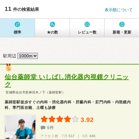
11
件の検索結果
表示順について
標準
★の数
レビュー数
新着・更新
駅周辺
仙台薬師堂 いしばし消化器内視鏡クリニッ
ク
宮城県仙台市若林区木ノ下（薬師堂駅）
薬師堂駅徒歩すぐの内科・消化器内科・肝臓内科・肛門内科・内視鏡内
科、専門医在籍、土曜も診療
3.92
6件
アクセス数 7月:
517
| 6月:
446