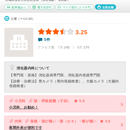
駐車場あり
電子決済可
マイナ受付
(スマホ可)
女医在籍
土曜（〜12:30）
3.25
5件
アクセス数 7月:
242
| 6月:
170
消化器内科について
【専門医・資格】
消化器病専門医、消化器内視鏡専門医
【診療・治療法】
胃カメラ（胃内視鏡検査）、大腸カメラ（大腸内
視鏡検査）
小児科
咳・呼吸困難（子供）
5.0
小児科、お勧め！
内科
発熱・頭が痛い・咳（セキ）・喉が痛い
4.0
夜間外来が便利です