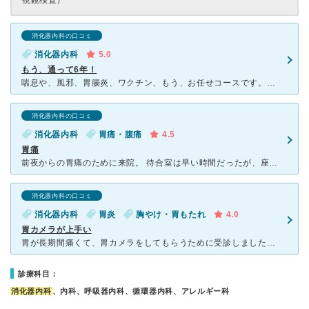
視鏡検査）
消化器内科の口コミ
消化器内科
5.0
もう、通って6年！
喘息や、風邪、胃腸炎、ワクチン、もう、お任せコースです。薬局も真隣にあるから便利。先生も優しい。ただ、最近インターネット予約制になって、いっぱいだと診察断られる。仕方ないね。もう、患者さん全部受け入れ
消化器内科の口コミ
消化器内科
胃痛・腹痛
4.5
胃痛
前夜からの胃痛のために来院。 待合室は早い時間だったが、座るところがないくらい。 受付に相談して、しばらく外出させてもらいました。 先生は、優しい感じで丁寧に病状の問診をされ、後日の胃カメラ
消化器内科の口コミ
消化器内科
胃炎
胸やけ・胃もたれ
4.0
胃カメラが上手い
胃が長期間痛くて、胃カメラをしてもらうために受診しました。胃カメラの予約は、とても混んでいて2ヶ月待ちの時もあります。私の場合は、急患だったので数日後の予約でできました。 胃カメラをここでは2回飲ん
診療科目：
消化器内科
、内科、呼吸器内科、循環器内科、アレルギー科