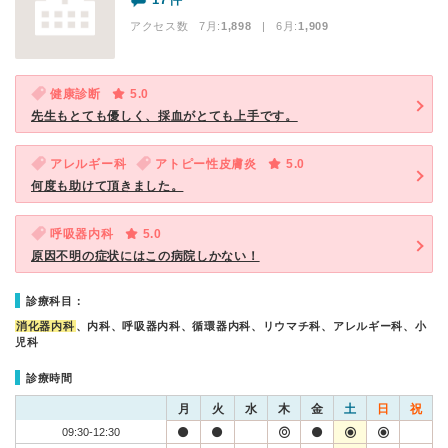
アクセス数 7月:
1,898
| 6月:
1,909
健康診断
5.0
先生もとても優しく、採血がとても上手です。
アレルギー科
アトピー性皮膚炎
5.0
何度も助けて頂きました。
呼吸器内科
5.0
原因不明の症状にはこの病院しかない！
診療科目：
消化器内科
、内科、呼吸器内科、循環器内科、リウマチ科、アレルギー科、小
児科
診療時間
月
火
水
木
金
土
日
祝
09:30-12:30