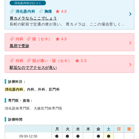
消化器内科の口コミ
消化器内科
胸痛
4.0
胃カメラならここでしょう
長町の駅前で交通の便が良い。 胃カメラは、ここの場合苦しくないのがポイントですね。 口カメラしかないですけど先生も自信があるらしく 苦しくない口胃カメラ検査が出来ます＜個人差がありますけどね
内科
咳（セキ）
4.5
風邪で受診
内科
頭が痛い・咳（セキ）
3.5
駅近なのでアクセスが良い
診療科目：
消化器内科
、内科、外科、肛門科
専門医・資格：
消化器病専門医、大腸肛門病専門医
診療時間
月
火
水
木
金
土
日
祝
09:00-12:30