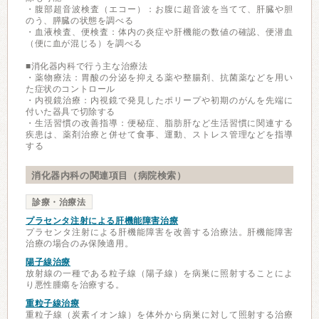
・腹部超音波検査（エコー）：お腹に超音波を当てて、肝臓や胆
のう、膵臓の状態を調べる
・血液検査、便検査：体内の炎症や肝機能の数値の確認、便潜血
（便に血が混じる）を調べる
■消化器内科で行う主な治療法
・薬物療法：胃酸の分泌を抑える薬や整腸剤、抗菌薬などを用い
た症状のコントロール
・内視鏡治療：内視鏡で発見したポリープや初期のがんを先端に
付いた器具で切除する
・生活習慣の改善指導：便秘症、脂肪肝など生活習慣に関連する
疾患は、薬剤治療と併せて食事、運動、ストレス管理などを指導
する
消化器内科の関連項目（病院検索）
診療・治療法
プラセンタ注射による肝機能障害治療
プラセンタ注射による肝機能障害を改善する治療法。肝機能障害
治療の場合のみ保険適用。
陽子線治療
放射線の一種である粒子線（陽子線）を病巣に照射することによ
り悪性腫瘍を治療する。
重粒子線治療
重粒子線（炭素イオン線）を体外から病巣に対して照射する治療