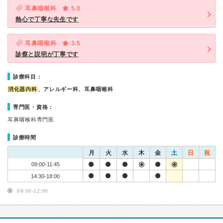
耳鼻咽喉科
5.0
熱心で丁寧な先生です
耳鼻咽喉科
3.5
診察と説明が丁寧です
診療科目：
消化器内科
、アレルギー科、耳鼻咽喉科
専門医・資格：
耳鼻咽喉科専門医
診療時間
月
火
水
木
金
土
日
祝
09:00-11:45
14:30-18:00
09:00-12:00