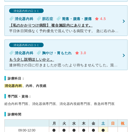
消化器内科の口コミ
消化器内科
胆石症
胃痛・腹痛・腰痛
4.5
【私のかかりつけ病院】 複合施設内にあります。
平日休日関係なく予約優先で混んでいる病院です。 急に右のみぞおちの痛みと右背中の少し下の方に痛みがありました。別な病院に行った際は尿検査だけして「腎臓は問題ないから肋間神経痛」と言われ、塗るタイ
消化器内科の口コミ
消化器内科
胸やけ・胃もたれ
3.0
もう少し説明ほしいかと。
連休明けの日に行きましたが思ったより待ちませんでした。混んでいても一時間かからなそうな感じでした。お子さんから年配の方まで幅広くいました。 今回胃カメラをしましたが、看護師さんがずっと背中をさす
診療科目：
消化器内科
、内科、内視鏡
専門医・資格：
総合内科専門医、消化器病専門医、消化器内視鏡専門医、救急科専門医
診療時間
月
火
水
木
金
土
日
祝
09:00-12:00