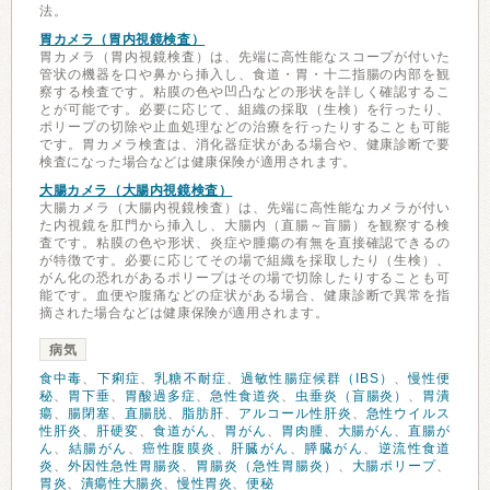
法。
胃カメラ（胃内視鏡検査）
胃カメラ（胃内視鏡検査）は、先端に高性能なスコープが付いた
管状の機器を口や鼻から挿入し、食道・胃・十二指腸の内部を観
察する検査です。粘膜の色や凹凸などの形状を詳しく確認するこ
とが可能です。必要に応じて、組織の採取（生検）を行ったり、
ポリープの切除や止血処理などの治療を行ったりすることも可能
です。胃カメラ検査は、消化器症状がある場合や、健康診断で要
検査になった場合などは健康保険が適用されます。
大腸カメラ（大腸内視鏡検査）
大腸カメラ（大腸内視鏡検査）は、先端に高性能なカメラが付い
た内視鏡を肛門から挿入し、大腸内（直腸～盲腸）を観察する検
査です。粘膜の色や形状、炎症や腫瘍の有無を直接確認できるの
が特徴です。必要に応じてその場で組織を採取したり（生検）、
がん化の恐れがあるポリープはその場で切除したりすることも可
能です。血便や腹痛などの症状がある場合、健康診断で異常を指
摘された場合などは健康保険が適用されます。
病気
食中毒
、
下痢症
、
乳糖不耐症
、
過敏性腸症候群（IBS）
、
慢性便
秘
、
胃下垂
、
胃酸過多症
、
急性食道炎
、
虫垂炎（盲腸炎）
、
胃潰
瘍
、
腸閉塞
、
直腸脱
、
脂肪肝
、
アルコール性肝炎
、
急性ウイルス
性肝炎
、
肝硬変
、
食道がん
、
胃がん
、
胃肉腫
、
大腸がん
、
直腸が
ん
、
結腸がん
、
癌性腹膜炎
、
肝臓がん
、
膵臓がん
、
逆流性食道
炎
、
外因性急性胃腸炎
、
胃腸炎（急性胃腸炎）
、
大腸ポリープ
、
胃炎
、
潰瘍性大腸炎
、
慢性胃炎
、
便秘