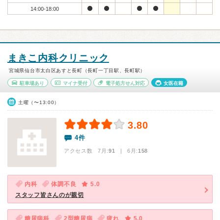
14:00-18:00
まきこ内科クリニック
宮城県仙台市太白区あすと長町（長町一丁目駅、長町駅）
駐車場あり
マイナ受付
電子処方せん対応
女医在籍
土曜（〜13:00）
3.80
4件
アクセス数 7月:
91
| 6月:
158
内科
体調不良
5.0
スタッフ皆さんのが親切
糖尿病科
2型糖尿病
疲れ
5.0