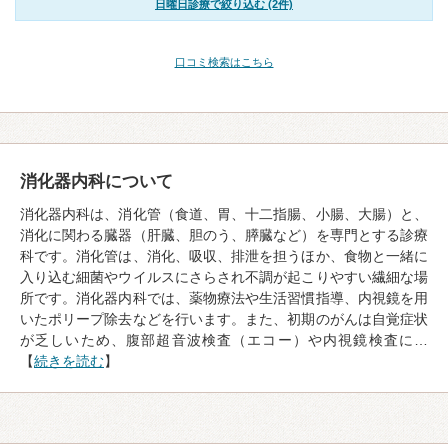
日曜日診療で絞り込む (2件)
口コミ検索はこちら
消化器内科について
消化器内科は、消化管（食道、胃、十二指腸、小腸、大腸）と、
消化に関わる臓器（肝臓、胆のう、膵臓など）を専門とする診療
科です。消化管は、消化、吸収、排泄を担うほか、食物と一緒に
入り込む細菌やウイルスにさらされ不調が起こりやすい繊細な場
所です。消化器内科では、薬物療法や生活習慣指導、内視鏡を用
いたポリープ除去などを行います。また、初期のがんは自覚症状
が乏しいため、腹部超音波検査（エコー）や内視鏡検査に…
【
続きを読む
】