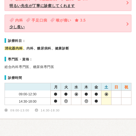
明るい先生が丁寧に診察してくれます
内科
手足口病
喉が痛い
3.5
少し長い
診療科目：
消化器内科
、内科、糖尿病科、健康診断
専門医・資格：
総合内科専門医、糖尿病専門医
診療時間
月
火
水
木
金
土
日
祝
09:00-12:30
14:30-18:00
09:00-13:00
14:30-18:30