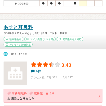
14:30-18:00
あすと耳鼻科
宮城県仙台市太白区あすと長町（長町一丁目駅、長町駅）
駐車場あり
マイナ受付
(スマホ可)
電子処方せん対応
オンライン診療対応
土曜（〜12:00）
3.43
4件
アクセス数 7月:
302
| 6月:
237
耳鼻咽喉科
花粉症
5.0
お世話になりました