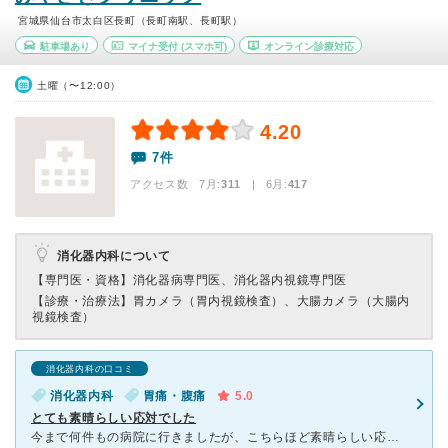
宮城県仙台市太白区長町（長町南駅、長町駅）
駐車場あり
マイナ受付
(スマホ可)
オンライン診療対応
土曜（〜12:00）
4.20
7件
アクセス数 7月:
311
| 6月:
417
消化器内科について
【専門医・資格】
消化器病専門医、消化器内視鏡専門医
【診療・治療法】
胃カメラ（胃内視鏡検査）、大腸カメラ（大腸内
視鏡検査）
消化器内科の口コミ
消化器内科
胃痛・腹痛
5.0
とても素晴らしい応対でした
今まで何件もの病院に行きましたが、こちらほど素晴らしい応対をしてくれて病院は初めてでした。おなかが急に痛くなり受診したのですが、初診で何度も聞かれることがありましたが、その都度座っている横まで来てくれ