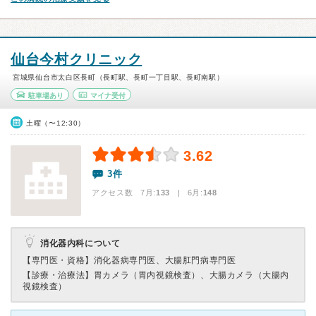
仙台今村クリニック
宮城県仙台市太白区長町（長町駅、長町一丁目駅、長町南駅）
駐車場あり
マイナ受付
土曜（〜12:30）
3.62
3件
アクセス数 7月:
133
| 6月:
148
消化器内科について
【専門医・資格】
消化器病専門医、大腸肛門病専門医
【診療・治療法】
胃カメラ（胃内視鏡検査）、大腸カメラ（大腸内
視鏡検査）