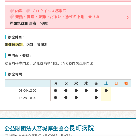
内科
ノロウイルス感染症
発熱・胃痛・腹痛・だるい・急性の下痢
3.5
雰囲気は町医者 混雑
診療科目：
消化器内科
、内科、胃腸科
専門医・資格：
総合内科専門医、消化器病専門医、消化器内視鏡専門医
診療時間
月
火
水
木
金
土
日
祝
09:00-12:00
14:30-18:00
長町病院
公益財団法人宮城厚生協会
宮城県仙台市太白区長町（長町南駅、長町駅）