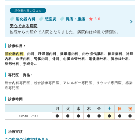
消化器内科の口コミ
消化器内科
憩室炎
胃痛・腹痛
3.0
安心できる病院
他院からの紹介で入院となりました。病院内は綺麗で清潔的。ただ入院とはいっても重い病気ではなかったため、点滴治療が主であり、他の医療的処置がない感じでした。 そのため、看護師や医師が1日に来る回数は少
診療科目：
消化器内科
、内科、呼吸器内科、循環器内科、内分泌代謝科、糖尿病科、神経
内科、血液内科、腎臓内科、外科、心臓血管外科、消化器外科、脳神経外科、
整形外科、形成外…
専門医・資格：
総合内科専門医、総合診療専門医、アレルギー専門医、リウマチ専門医、感染
症専門医…
診療時間
月
火
水
木
金
土
日
祝
08:30-17:00
治療実績
この病院の治療実績を見る