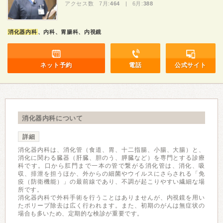
アクセス数 7月:
464
| 6月:
388
消化器内科
、内科、胃腸科、内視鏡
ネット予約
電話
公式サイト
消化器内科について
詳細
消化器内科は、消化管（食道、胃、十二指腸、小腸、大腸）と、
消化に関わる臓器（肝臓、胆のう、膵臓など）を専門とする診療
科です。口から肛門まで一本の管で繋がる消化管は、消化、吸
収、排泄を担うほか、外からの細菌やウイルスにさらされる「免
疫（防衛機能）」の最前線であり、不調が起こりやすい繊細な場
所です。
消化器内科で外科手術を行うことはありませんが、内視鏡を用い
たポリープ除去は広く行われます。また、初期のがんは無症状の
場合も多いため、定期的な検診が重要です。