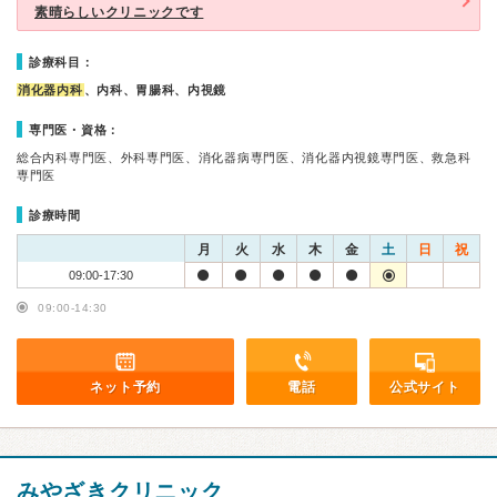
素晴らしいクリニックです
診療科目：
消化器内科
、内科、胃腸科、内視鏡
専門医・資格：
総合内科専門医、外科専門医、消化器病専門医、消化器内視鏡専門医、救急科
専門医
診療時間
月
火
水
木
金
土
日
祝
09:00-17:30
09:00-14:30
ネット予約
電話
公式サイト
みやざきクリニック