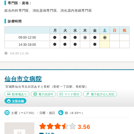
専門医・資格：
総合内科専門医、消化器病専門医、消化器内視鏡専門医
診療時間
月
火
水
木
金
土
日
祝
09:00-12:00
14:30-18:00
09:00-12:30
仙台市立病院
宮城県仙台市太白区あすと長町（長町一丁目駅、長町駅）
駐車場あり
電子決済可
マイナ受付
電子処方せん対応
女医在籍
土曜（〜17:00）・日曜・祝日
朝（8:30〜）
3.56