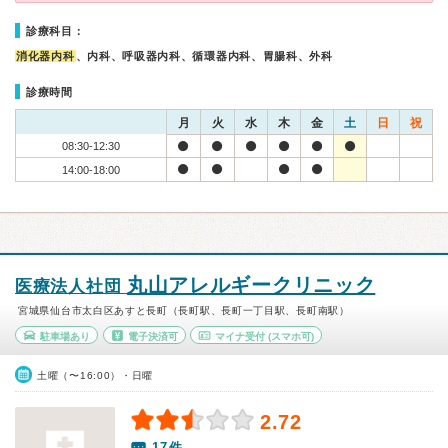
診療科目：
消化器内科
、内科、呼吸器内科、循環器内科、胃腸科、外科
診療時間
月
火
水
木
金
土
日
祝
08:30-12:30
14:00-18:00
丸山アレルギークリニック
医療法人社団
宮城県仙台市太白区あすと長町（長町駅、長町一丁目駅、長町南駅）
駐車場あり
電子決済可
マイナ受付
(スマホ可)
土曜（〜16:00）・日曜
2.72
17件