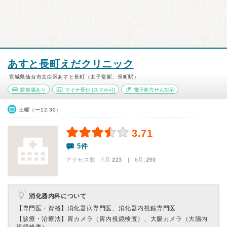
あすと長町えだクリニック
宮城県仙台市太白区あすと長町（太子堂駅、長町駅）
駐車場あり
マイナ受付
(スマホ可)
電子処方せん対応
土曜（〜12:30）
3.71
5件
アクセス数 7月:
223
| 6月:
290
消化器内科について
【専門医・資格】
消化器病専門医、消化器内視鏡専門医
【診療・治療法】
胃カメラ（胃内視鏡検査）、大腸カメラ（大腸内