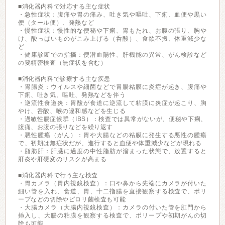
■消化器内科で対応する主な症状
・急性症状：腹痛や胃の痛み、吐き気や嘔吐、下痢、血便や黒い
便（タール便）、発熱など
・慢性症状：慢性的な便秘や下痢、胃もたれ、お腹の張り、胸や
け、酸っぱいものがこみ上げる（呑酸）、食欲不振、体重減少な
ど
・健康診断での指摘：便潜血陽性、肝機能の異常、がん検診など
の要精密検査（無症状を含む）
■消化器内科で診療する主な疾患
・胃腸炎：ウイルスや細菌などで胃腸粘膜に炎症が起き、腹痛や
下痢、吐き気、嘔吐、発熱などを伴う
・逆流性食道炎：胃酸が食道に逆流して粘膜に炎症が起こり、胸
やけ、呑酸、喉の違和感などを生じる
・過敏性腸症候群（IBS）：検査では異常がないが、便秘や下痢、
腹痛、お腹の張りなどを繰り返す
・悪性腫瘍（がん）：胃や大腸などの粘膜に発生する悪性の腫瘍
で、初期は無症状だが、進行すると血便や体重減少などが現れる
・脂肪肝：肝臓に過度の中性脂肪が溜まった状態で、放置すると
肝炎や肝硬変のリスクが高まる
■消化器内科で行う主な検査
・胃カメラ（胃内視鏡検査）：口や鼻から先端にカメラが付いた
細い管を入れ、食道、胃、十二指腸を直接観察する検査で、ポリ
ープなどの切除やピロリ菌検査も可能
・大腸カメラ（大腸内視鏡検査）：カメラの付いた管を肛門から
挿入し、大腸の粘膜を観察する検査で、ポリープや初期がんの切
除も可能