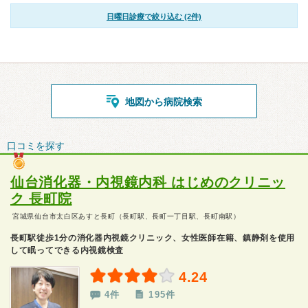
日曜日診療で絞り込む (2件)
地図から病院検索
口コミを探す
仙台消化器・内視鏡内科 はじめのクリニッ
ク 長町院
宮城県仙台市太白区あすと長町（長町駅、長町一丁目駅、長町南駅）
長町駅徒歩1分の消化器内視鏡クリニック、女性医師在籍、鎮静剤を使用
して眠ってできる内視鏡検査
4.24
4件
195件