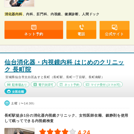
消化器内科
、内科、肛門科、内視鏡、健康診断、人間ドック
ネット予約
電話
公式サイト
仙台消化器・内視鏡内科 はじめのクリニッ
ク 長町院
宮城県仙台市太白区あすと長町（長町駅、長町一丁目駅、長町南駅）
駐車場あり
電子決済可
ネット予約
マイナ受付
(スマホ可)
女医在籍
土曜（〜14:30）
長町駅徒歩1分の消化器内視鏡クリニック、女性医師在籍、鎮静剤を使用
して眠ってできる内視鏡検査
4.24