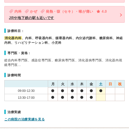
内科
かぜ
発熱・咳（セキ）・喉が痛い
4.0
JRや地下鉄の駅も近いです
診療科目：
消化器内科
、内科、呼吸器内科、循環器内科、内分泌代謝科、糖尿病科、神経
内科、リハビリテーション科、小児科
専門医・資格：
総合内科専門医、感染症専門医、糖尿病専門医、消化器病専門医、消化器内視
鏡専門医…
診療時間
月
火
水
木
金
土
日
祝
09:00-12:30
13:30-17:00
治療実績
この病院の治療実績を見る