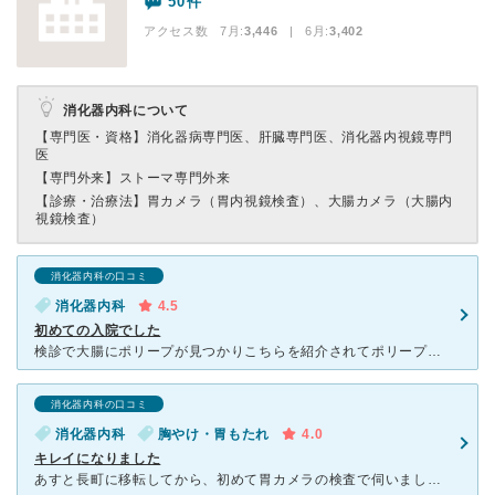
50件
アクセス数 7月:
3,446
| 6月:
3,402
消化器内科について
【専門医・資格】
消化器病専門医、肝臓専門医、消化器内視鏡専門
医
【専門外来】
ストーマ専門外来
【診療・治療法】
胃カメラ（胃内視鏡検査）、大腸カメラ（大腸内
視鏡検査）
消化器内科の口コミ
消化器内科
4.5
初めての入院でした
検診で大腸にポリープが見つかりこちらを紹介されてポリープ切除のため入院しました。初めての入院だったのでとても不安でしたが、先生はじめ看護師さん、スタッフさん皆さんとても親切でした。朝と夕方必ず主治医の
消化器内科の口コミ
消化器内科
胸やけ・胃もたれ
4.0
キレイになりました
あすと長町に移転してから、初めて胃カメラの検査で伺いました。 他科からの紹介で受診しましたが、検査までスムーズにいきました。 胃カメラをされたのは若い女医さんで、少し強引なところもありましたが検査