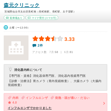
森元クリニック
宮城県仙台市太白区長町南（長町南駅、長町駅、太子堂駅）
駐車場あり
マイナ受付
(スマホ可)
土曜（〜12:00）
3.33
2件
アクセス数 7月:
58
| 6月:
81
消化器内科について
【専門医・資格】
消化器病専門医、消化器内視鏡専門医
【診療・治療法】
胃カメラ（胃内視鏡検査）、大腸カメラ（大腸内
視鏡検査）
内科
インフルエンザ
発熱・頭が痛い・だるい
4.0
インフルエンザでかかりました