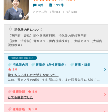
4件
195件
アクセス数 7月:
464
| 6月:
388
消化器内科について
【専門医・資格】
消化器病専門医、消化器内視鏡専門医
【診療・治療法】
胃カメラ（胃内視鏡検査）、大腸カメラ（大腸内
視鏡検査）
消化器内科の口コミ
消化器内科
胃腸炎（急性胃腸炎）
胃痛・腹痛
1.0
診てもらいましたが治らなかった。
以前、胃カメラの健診でお世話になり、また院長先生にも診ていただき大変良かったので、今回もお世話になりたく伺いました。 強い腹痛とお腹の調子が悪く受診。前回からだいぶ時間も経っていたせいか、長町院
健康診断
5.0
とても親切でした
健康診断
5.0