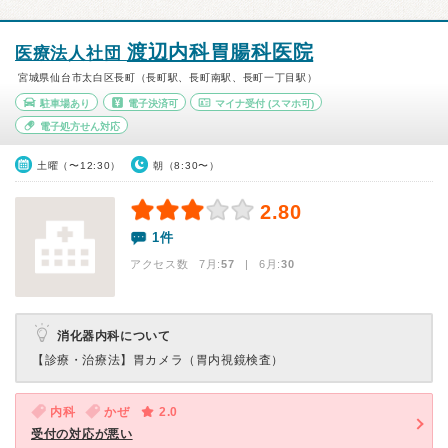
渡辺内科胃腸科医院
医療法人社団
宮城県仙台市太白区長町（長町駅、長町南駅、長町一丁目駅）
駐車場あり
電子決済可
マイナ受付
(スマホ可)
電子処方せん対応
土曜（〜12:30）
朝（8:30〜）
2.80
1件
アクセス数 7月:
57
| 6月:
30
消化器内科について
【診療・治療法】
胃カメラ（胃内視鏡検査）
内科
かぜ
2.0
受付の対応が悪い