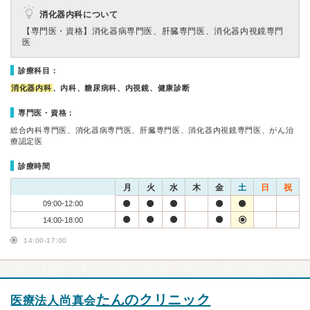
消化器内科について
【専門医・資格】
消化器病専門医、肝臓専門医、消化器内視鏡専門
医
診療科目：
消化器内科
、内科、糖尿病科、内視鏡、健康診断
専門医・資格：
総合内科専門医、消化器病専門医、肝臓専門医、消化器内視鏡専門医、がん治
療認定医
診療時間
月
火
水
木
金
土
日
祝
09:00-12:00
14:00-18:00
14:00-17:00
たんのクリニック
医療法人尚真会