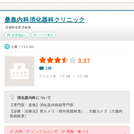
桑島内科消化器科クリニック
宮城県名取市箱塚
駐車場あり
マイナ受付
土曜（〜11:30）
3.37
1件
アクセス数 7月:
28
| 6月:
35
消化器内科について
【専門医・資格】
消化器内視鏡専門医
【診療・治療法】
胃カメラ（胃内視鏡検査）、大腸カメラ（大腸内
視鏡検査）
内科
インフルエンザ
発熱
4.5