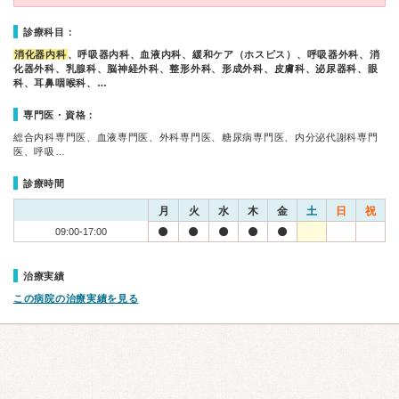
診療科目：
消化器内科
、呼吸器内科、血液内科、緩和ケア（ホスピス）、呼吸器外科、消
化器外科、乳腺科、脳神経外科、整形外科、形成外科、皮膚科、泌尿器科、眼
科、耳鼻咽喉科、…
専門医・資格：
総合内科専門医、血液専門医、外科専門医、糖尿病専門医、内分泌代謝科専門
医、呼吸…
診療時間
月
火
水
木
金
土
日
祝
09:00-17:00
治療実績
この病院の治療実績を見る