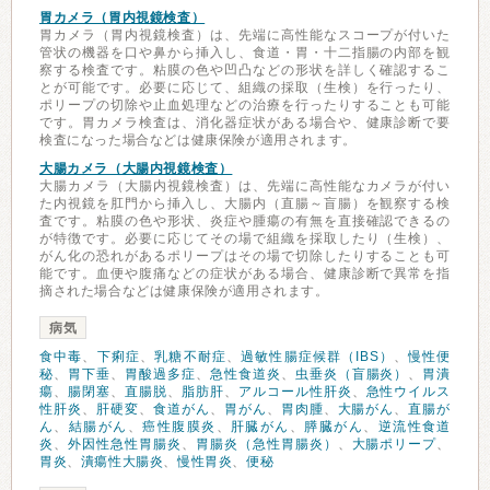
胃カメラ（胃内視鏡検査）
胃カメラ（胃内視鏡検査）は、先端に高性能なスコープが付いた
管状の機器を口や鼻から挿入し、食道・胃・十二指腸の内部を観
察する検査です。粘膜の色や凹凸などの形状を詳しく確認するこ
とが可能です。必要に応じて、組織の採取（生検）を行ったり、
ポリープの切除や止血処理などの治療を行ったりすることも可能
です。胃カメラ検査は、消化器症状がある場合や、健康診断で要
検査になった場合などは健康保険が適用されます。
大腸カメラ（大腸内視鏡検査）
大腸カメラ（大腸内視鏡検査）は、先端に高性能なカメラが付い
た内視鏡を肛門から挿入し、大腸内（直腸～盲腸）を観察する検
査です。粘膜の色や形状、炎症や腫瘍の有無を直接確認できるの
が特徴です。必要に応じてその場で組織を採取したり（生検）、
がん化の恐れがあるポリープはその場で切除したりすることも可
能です。血便や腹痛などの症状がある場合、健康診断で異常を指
摘された場合などは健康保険が適用されます。
病気
食中毒
、
下痢症
、
乳糖不耐症
、
過敏性腸症候群（IBS）
、
慢性便
秘
、
胃下垂
、
胃酸過多症
、
急性食道炎
、
虫垂炎（盲腸炎）
、
胃潰
瘍
、
腸閉塞
、
直腸脱
、
脂肪肝
、
アルコール性肝炎
、
急性ウイルス
性肝炎
、
肝硬変
、
食道がん
、
胃がん
、
胃肉腫
、
大腸がん
、
直腸が
ん
、
結腸がん
、
癌性腹膜炎
、
肝臓がん
、
膵臓がん
、
逆流性食道
炎
、
外因性急性胃腸炎
、
胃腸炎（急性胃腸炎）
、
大腸ポリープ
、
胃炎
、
潰瘍性大腸炎
、
慢性胃炎
、
便秘