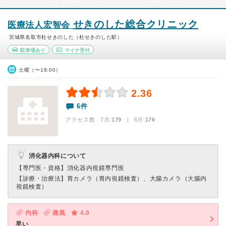
せきのした総合クリニック
医療法人宏智会
宮城県名取市杜せきのした（杜せきのした駅）
駐車場あり
マイナ受付
土曜（〜18:00）
2.36
6件
アクセス数 7月:
179
| 6月:
176
消化器内科について
【専門医・資格】
消化器内視鏡専門医
【診療・治療法】
胃カメラ（胃内視鏡検査）、大腸カメラ（大腸内
視鏡検査）
内科
痛風
4.0
早い