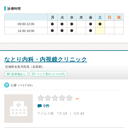
診療時間
月
火
水
木
金
土
日
祝
09:00-12:00
14:30-18:00
なとり内科・内視鏡クリニック
宮城県名取市田高（名取駅）
駐車場あり
マイナ受付
(スマホ可)
土曜（〜17:00）
－
0件
アクセス数 7月:
13
| 6月:
24