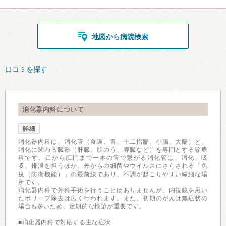
地図から病院検索
口コミを探す
消化器内科について
詳細
消化器内科は、消化管（食道、胃、十二指腸、小腸、大腸）と、
消化に関わる臓器（肝臓、胆のう、膵臓など）を専門とする診療
科です。口から肛門まで一本の管で繋がる消化管は、消化、吸
収、排泄を担うほか、外からの細菌やウイルスにさらされる「免
疫（防衛機能）」の最前線であり、不調が起こりやすい繊細な場
所です。
消化器内科で外科手術を行うことはありませんが、内視鏡を用い
たポリープ除去は広く行われます。また、初期のがんは無症状の
場合も多いため、定期的な検診が重要です。
■消化器内科で対応する主な症状