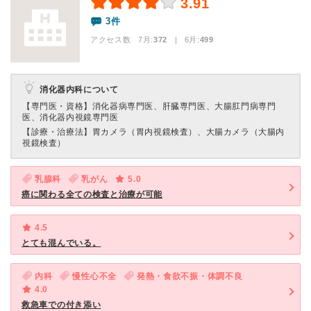
3.91
3件
アクセス数 7月:
372
| 6月:
499
消化器内科について
【専門医・資格】
消化器病専門医、肝臓専門医、大腸肛門病専門
医、消化器内視鏡専門医
【診療・治療法】
胃カメラ（胃内視鏡検査）、大腸カメラ（大腸内
視鏡検査）
乳腺科
乳がん
5.0
癌に関わる全ての検査と治療が可能
4.5
とても混んでいる。
内科
慢性心不全
発熱・食欲不振・体調不良
4.0
救急車での付き添い