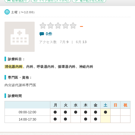
駐車場あり
マイナ受付
(スマホ可)
電子処方せん対応
土曜（〜12:00）
－
0件
アクセス数 7月:
9
| 6月:
13
診療科目：
消化器内科
、内科、呼吸器内科、循環器内科、神経内科
専門医・資格：
内分泌代謝科専門医
診療時間
月
火
水
木
金
土
日
祝
09:00-12:00
14:00-17:30