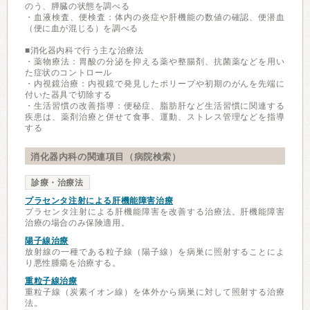
のう、膵臓の状態を調べる
・血液検査、便検査：体内の炎症や肝機能の数値の確認、便潜血
（便に血が混じる）を調べる
■消化器内科で行う主な治療法
・薬物療法：胃酸の分泌を抑える薬や整腸剤、抗菌薬などを用い
た症状のコントロール
・内視鏡治療：内視鏡で発見したポリープや初期のがんを先端に
付いた器具で切除する
・生活習慣の改善指導：便秘症、脂肪肝など生活習慣に関連する
疾患は、薬剤治療と併せて食事、運動、ストレス管理などを指導
する
消化器内科の関連項目（病院検索）
診療・治療法
プラセンタ注射による肝機能障害治療
プラセンタ注射による肝機能障害を改善する治療法。肝機能障害
治療の場合のみ保険適用。
陽子線治療
放射線の一種である粒子線（陽子線）を病巣に照射することによ
り悪性腫瘍を治療する。
重粒子線治療
重粒子線（炭素イオン線）を体外から病巣に対して照射する治療
法。