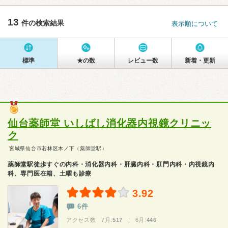
13
件の検索結果
表示順について
標準
★の数
レビュー数
新着・更新
仙台薬師堂 いしばし消化器内視鏡クリニッ
ク
宮城県仙台市若林区木ノ下（薬師堂駅）
薬師堂駅徒歩すぐの内科・消化器内科・肝臓内科・肛門内科・内視鏡内
科、専門医在籍、土曜も診療
3.92
6件
アクセス数 7月:
517
| 6月:
446