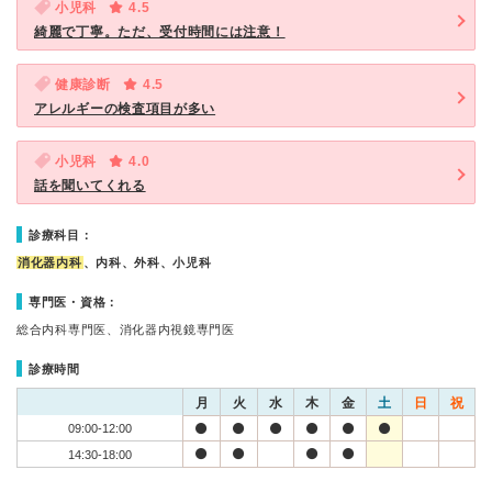
小児科
4.5
綺麗で丁寧。ただ、受付時間には注意！
健康診断
4.5
アレルギーの検査項目が多い
小児科
4.0
話を聞いてくれる
診療科目：
消化器内科
、内科、外科、小児科
専門医・資格：
総合内科専門医、消化器内視鏡専門医
診療時間
月
火
水
木
金
土
日
祝
09:00-12:00
14:30-18:00