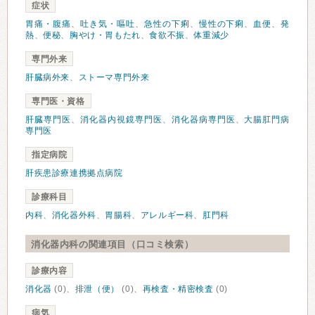
症状
胃痛・腹痛
、
吐き気・嘔吐
、
急性の下痢
、
慢性の下痢
、
血便
、
発
熱
、
便秘
、
胸やけ・胃もたれ
、
食欲不振
、
体重減少
専門外来
肝臓病外来
、
ストーマ専門外来
専門医・資格
肝臓専門医
、
消化器内視鏡専門医
、
消化器病専門医
、
大腸肛門病
専門医
指定病院
肝疾患診療連携拠点病院
診療科目
内科
、
消化器外科
、
胃腸科
、
アレルギー科
、
肛門科
消化器内科の関連項目（口コミ検索）
診療内容
消化器
(0)、
排泄（便）
(0)、
再検査・精密検査
(0)
病気