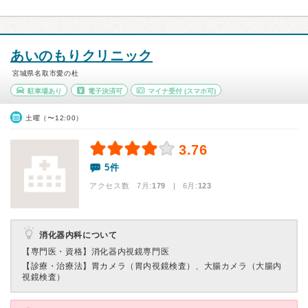
あいのもりクリニック
宮城県名取市愛の杜
駐車場あり
電子決済可
マイナ受付
(スマホ可)
土曜（〜12:00）
3.76
5件
アクセス数 7月:
179
| 6月:
123
消化器内科について
【専門医・資格】
消化器内視鏡専門医
【診療・治療法】
胃カメラ（胃内視鏡検査）、大腸カメラ（大腸内
視鏡検査）