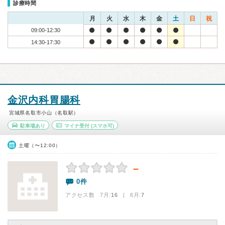
診療時間
月
火
水
木
金
土
日
祝
09:00-12:30
14:30-17:30
金沢内科胃腸科
宮城県名取市小山（名取駅）
駐車場あり
マイナ受付
(スマホ可)
土曜（〜12:00）
－
0件
アクセス数 7月:
16
| 6月:
7