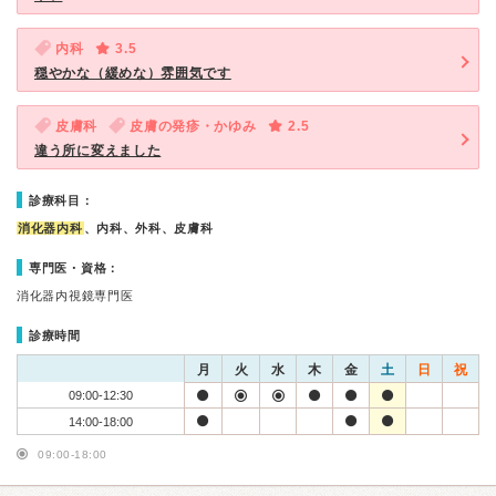
内科
3.5
穏やかな（緩めな）雰囲気です
皮膚科
皮膚の発疹・かゆみ
2.5
違う所に変えました
診療科目：
消化器内科
、内科、外科、皮膚科
専門医・資格：
消化器内視鏡専門医
診療時間
月
火
水
木
金
土
日
祝
09:00-12:30
14:00-18:00
09:00-18:00