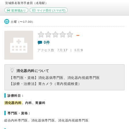
宮城県名取市手倉田（名取駅）
駐車場あり
マイナ受付
(スマホ可)
土曜（〜17:30）
－
0件
アクセス数 7月:
17
| 6月:
9
消化器内科について
【専門医・資格】
消化器病専門医、消化器内視鏡専門医
【診療・治療法】
胃カメラ（胃内視鏡検査）
診療科目：
消化器内科
、内科、胃腸科
専門医・資格：
総合内科専門医、消化器病専門医、消化器内視鏡専門医