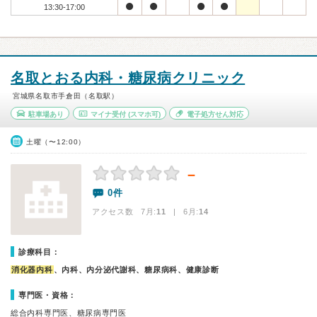
13:30-17:00
名取とおる内科・糖尿病クリニック
宮城県名取市手倉田（名取駅）
駐車場あり
マイナ受付
(スマホ可)
電子処方せん対応
土曜（〜12:00）
－
0件
アクセス数 7月:
11
| 6月:
14
診療科目：
消化器内科
、内科、内分泌代謝科、糖尿病科、健康診断
専門医・資格：
総合内科専門医、糖尿病専門医