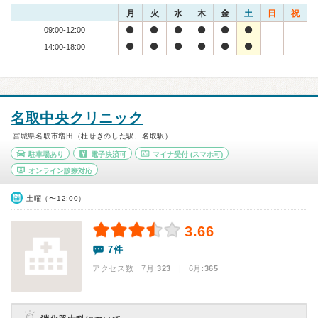
月
火
水
木
金
土
日
祝
09:00-12:00
14:00-18:00
名取中央クリニック
宮城県名取市増田（杜せきのした駅、名取駅）
駐車場あり
電子決済可
マイナ受付
(スマホ可)
オンライン診療対応
土曜（〜12:00）
3.66
7件
アクセス数 7月:
323
| 6月:
365