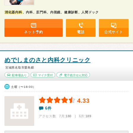
消化器内科
、内科、肛門科、内視鏡、健康診断、人間ドック
ネット予約
電話
公式サイト
めでしまのさと内科クリニック
宮城県名取市愛島郷
駐車場あり
マイナ受付
電子処方せん対応
土曜（〜18:00）
4.33
6件
アクセス数 7月:
180
| 6月:
189