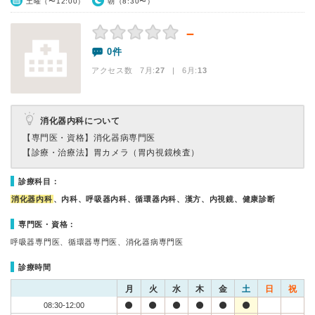
土曜（〜12:00）
朝（8:30〜）
－
0件
アクセス数 7月:
27
| 6月:
13
消化器内科について
【専門医・資格】
消化器病専門医
【診療・治療法】
胃カメラ（胃内視鏡検査）
診療科目：
消化器内科
、内科、呼吸器内科、循環器内科、漢方、内視鏡、健康診断
専門医・資格：
呼吸器専門医、循環器専門医、消化器病専門医
診療時間
月
火
水
木
金
土
日
祝
08:30-12:00