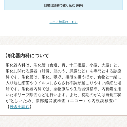
日曜日診療で絞り込む (0件)
口コミ検索はこちら
消化器内科について
消化器内科は、消化管（食道、胃、十二指腸、小腸、大腸）と、
消化に関わる臓器（肝臓、胆のう、膵臓など）を専門とする診療
科です。消化管は、消化、吸収、排泄を担うほか、食物と一緒に
入り込む細菌やウイルスにさらされ不調が起こりやすい繊細な場
所です。消化器内科では、薬物療法や生活習慣指導、内視鏡を用
いたポリープ除去などを行います。また、初期のがんは自覚症状
が乏しいため、腹部超音波検査（エコー）や内視鏡検査に…
【
続きを読む
】