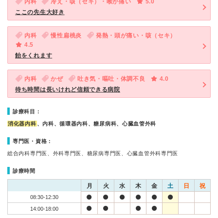
内科
冷え・咳（セキ）・喉が痛い
5.0
ここの先生大好き
内科
慢性扁桃炎
発熱・頭が痛い・咳（セキ）
4.5
飴をくれます
内科
かぜ
吐き気・嘔吐・体調不良
4.0
待ち時間は長いけれど信頼できる病院
診療科目：
消化器内科
、内科、循環器内科、糖尿病科、心臓血管外科
専門医・資格：
総合内科専門医、外科専門医、糖尿病専門医、心臓血管外科専門医
診療時間
月
火
水
木
金
土
日
祝
08:30-12:30
14:00-18:00