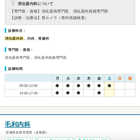
消化器内科について
【専門医・資格】
消化器病専門医、消化器内視鏡専門医
【診療・治療法】
胃カメラ（胃内視鏡検査）
診療科目：
消化器内科
、内科、胃腸科
専門医・資格：
消化器病専門医、消化器内視鏡専門医
診療時間
月
火
水
木
金
土
日
祝
09:00-12:00
14:00-17:30
毛利内科
宮城県名取市増田（名取駅）