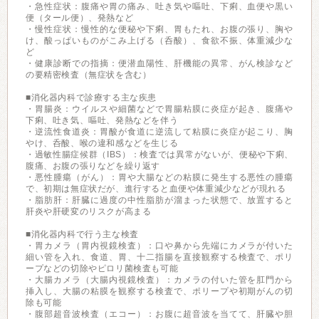
・急性症状：腹痛や胃の痛み、吐き気や嘔吐、下痢、血便や黒い
便（タール便）、発熱など
・慢性症状：慢性的な便秘や下痢、胃もたれ、お腹の張り、胸や
け、酸っぱいものがこみ上げる（呑酸）、食欲不振、体重減少な
ど
・健康診断での指摘：便潜血陽性、肝機能の異常、がん検診など
の要精密検査（無症状を含む）
■消化器内科で診療する主な疾患
・胃腸炎：ウイルスや細菌などで胃腸粘膜に炎症が起き、腹痛や
下痢、吐き気、嘔吐、発熱などを伴う
・逆流性食道炎：胃酸が食道に逆流して粘膜に炎症が起こり、胸
やけ、呑酸、喉の違和感などを生じる
・過敏性腸症候群（IBS）：検査では異常がないが、便秘や下痢、
腹痛、お腹の張りなどを繰り返す
・悪性腫瘍（がん）：胃や大腸などの粘膜に発生する悪性の腫瘍
で、初期は無症状だが、進行すると血便や体重減少などが現れる
・脂肪肝：肝臓に過度の中性脂肪が溜まった状態で、放置すると
肝炎や肝硬変のリスクが高まる
■消化器内科で行う主な検査
・胃カメラ（胃内視鏡検査）：口や鼻から先端にカメラが付いた
細い管を入れ、食道、胃、十二指腸を直接観察する検査で、ポリ
ープなどの切除やピロリ菌検査も可能
・大腸カメラ（大腸内視鏡検査）：カメラの付いた管を肛門から
挿入し、大腸の粘膜を観察する検査で、ポリープや初期がんの切
除も可能
・腹部超音波検査（エコー）：お腹に超音波を当てて、肝臓や胆