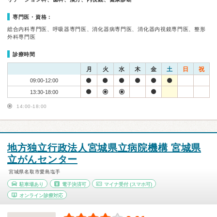
専門医・資格：
総合内科専門医、呼吸器専門医、消化器病専門医、消化器内視鏡専門医、整形
外科専門医
診療時間
月
火
水
木
金
土
日
祝
09:00-12:00
13:30-18:00
14:00-18:00
地方独立行政法人宮城県立病院機構 宮城県
立がんセンター
宮城県名取市愛島塩手
駐車場あり
電子決済可
マイナ受付
(スマホ可)
オンライン診療対応