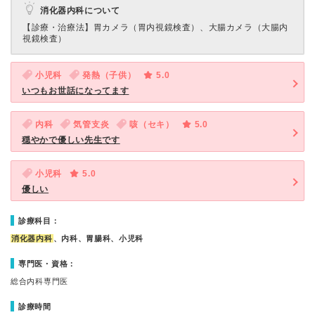
消化器内科について
【診療・治療法】
胃カメラ（胃内視鏡検査）、大腸カメラ（大腸内
視鏡検査）
小児科
発熱（子供）
5.0
いつもお世話になってます
内科
気管支炎
咳（セキ）
5.0
穏やかで優しい先生です
小児科
5.0
優しい
診療科目：
消化器内科
、内科、胃腸科、小児科
専門医・資格：
総合内科専門医
診療時間