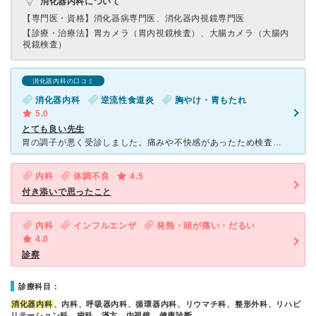
消化器内科について
【専門医・資格】
消化器病専門医、消化器内視鏡専門医
【診療・治療法】
胃カメラ（胃内視鏡検査）、大腸カメラ（大腸内
視鏡検査）
消化器内科の口コミ
消化器内科
逆流性食道炎
胸やけ・胃もたれ
5.0
とても良い先生
胃の調子が悪く受診しました。痛みや不快感があったため検査をすることになり、胃の内視鏡検査をしてもらいましたが、検査中の痛みもなく丁寧に診ていただけました。胃にはなにもありませんでしたが、逆流性食道炎の
内科
体調不良
4.5
付き添いで思ったこと
内科
インフルエンザ
発熱・頭が痛い・だるい
4.0
診察
診療科目：
消化器内科
、内科、呼吸器内科、循環器内科、リウマチ科、整形外科、リハビ
リテーション科、歯科、漢方、内視鏡、健康診断