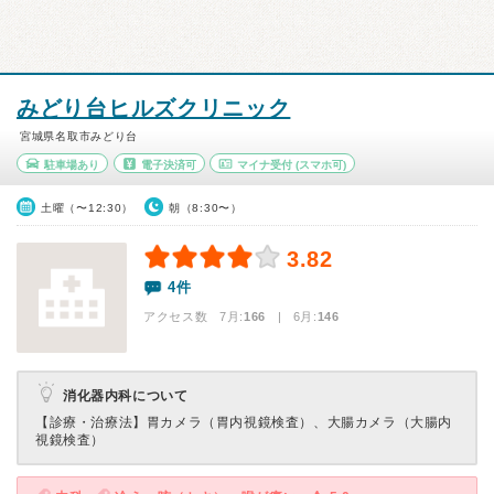
みどり台ヒルズクリニック
宮城県名取市みどり台
駐車場あり
電子決済可
マイナ受付
(スマホ可)
土曜（〜12:30）
朝（8:30〜）
3.82
4件
アクセス数 7月:
166
| 6月:
146
消化器内科について
【診療・治療法】
胃カメラ（胃内視鏡検査）、大腸カメラ（大腸内
視鏡検査）