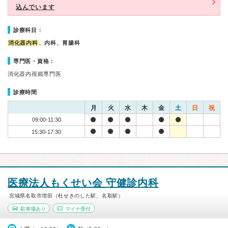
込んでいます
診療科目：
消化器内科
、内科、胃腸科
専門医・資格：
消化器内視鏡専門医
診療時間
月
火
水
木
金
土
日
祝
09:00-11:30
15:30-17:30
医療法人もくせい会 守健診内科
宮城県名取市増田（杜せきのした駅、名取駅）
駐車場あり
マイナ受付