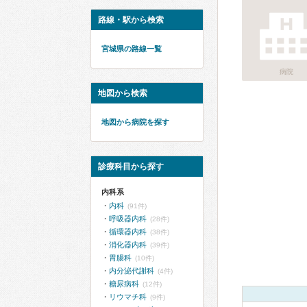
路線・駅から検索
宮城県の路線一覧
病院
地図から検索
地図から病院を探す
診療科目から探す
内科系
内科
(91件)
呼吸器内科
(28件)
循環器内科
(38件)
消化器内科
(39件)
胃腸科
(10件)
内分泌代謝科
(4件)
糖尿病科
(12件)
リウマチ科
(9件)