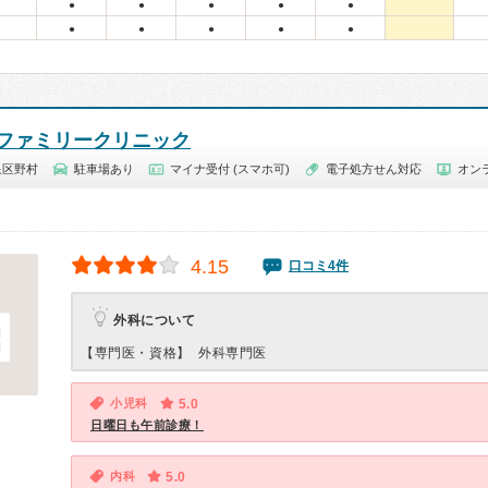
●
●
●
●
●
●
●
●
●
●
ファミリークリニック
泉区野村
駐車場あり
マイナ受付 (スマホ可)
電子処方せん対応
オン
4.15
口コミ4件
外科について
【専門医・資格】
外科専門医
小児科
5.0
日曜日も午前診療！
内科
5.0