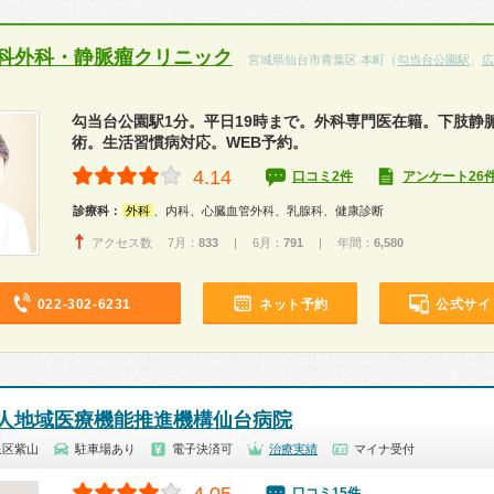
科外科・静脈瘤クリニック
宮城県仙台市青葉区 本町（
勾当台公園駅
、
広
勾当台公園駅1分。平日19時まで。外科専門医在籍。下肢静
術。生活習慣病対応。WEB予約。
4.14
口コミ2件
アンケート26
診療科：
外科
、内科、心臓血管外科、乳腺科、健康診断
アクセス数 7月：
833
| 6月：
791
| 年間：
6,580
022-302-6231
ネット予約
公式サイ
人地域医療機能推進機構仙台病院
泉区紫山
駐車場あり
電子決済可
治療実績
マイナ受付
口コミ15件