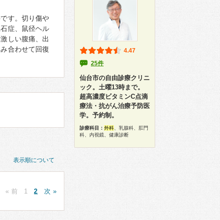
科です。切り傷や
胆石症、鼠径ヘル
、激しい腹痛、出
組み合わせて回復
4.47
25件
仙台市の自由診療クリニ
ック。土曜13時まで。
超高濃度ビタミンC点滴
療法・抗がん治療予防医
学。予約制。
診療科目：
外科
、乳腺科、肛門
科、内視鏡、健康診断
表示順について
« 前
1
2
次 »