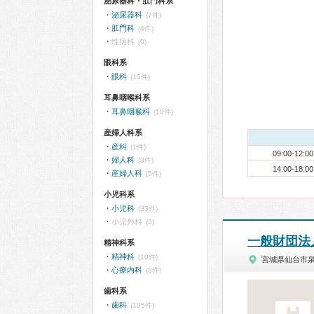
泌尿器科・肛門科系
泌尿器科
(7件)
肛門科
(4件)
性病科
(0)
眼科系
眼科
(15件)
耳鼻咽喉科系
耳鼻咽喉科
(10件)
産婦人科系
産科
(1件)
09:00-12:00
婦人科
(3件)
14:00-18:00
産婦人科
(5件)
小児科系
小児科
(33件)
小児外科
(0)
一般財団法
精神科系
精神科
(10件)
宮城県仙台市
心療内科
(8件)
歯科系
歯科
(105件)