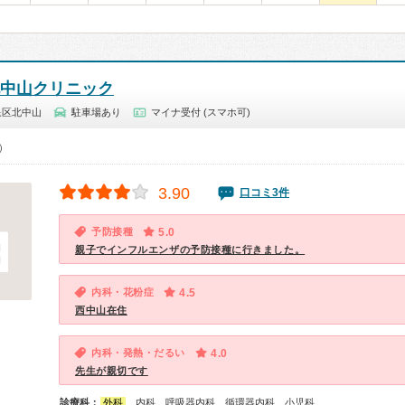
北中山クリニック
泉区北中山
駐車場あり
マイナ受付 (スマホ可)
0）
3.90
口コミ3件
予防接種
5.0
親子でインフルエンザの予防接種に行きました。
内科・花粉症
4.5
西中山在住
内科・発熱・だるい
4.0
先生が親切です
診療科：
外科
、内科、呼吸器内科、循環器内科、小児科