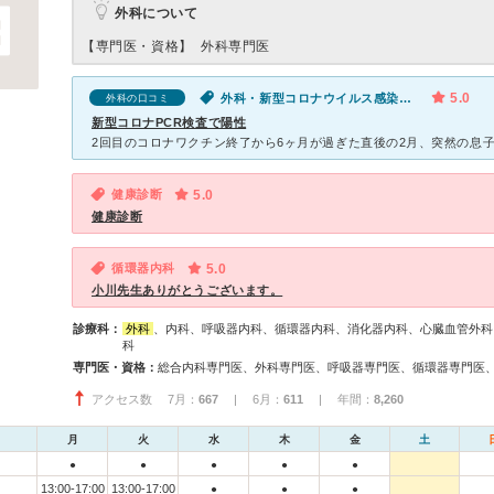
外科について
【専門医・資格】
外科専門医
5.0
外科・新型コロナウイルス感染症（COVID-19）
外科の口コミ
新型コロナPCR検査で陽性
健康診断
5.0
健康診断
循環器内科
5.0
小川先生ありがとうございます。
診療科：
外科
、内科、呼吸器内科、循環器内科、消化器内科、心臓血管外科
科
専門医・資格：
アクセス数 7月：
667
| 6月：
611
| 年間：
8,260
月
火
水
木
金
土
●
●
●
●
●
13:00-17:00
13:00-17:00
●
●
●