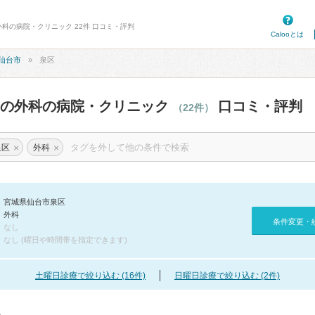
外科の病院・クリニック 22件 口コミ・評判
Calooとは
仙台市
泉区
区の外科の病院・クリニック
口コミ・評判
（22件）
×
×
泉区
外科
宮城県仙台市泉区
外科
条件変更・
なし
なし (曜日や時間帯を指定できます)
土曜日診療で絞り込む (16件)
日曜日診療で絞り込む (2件)