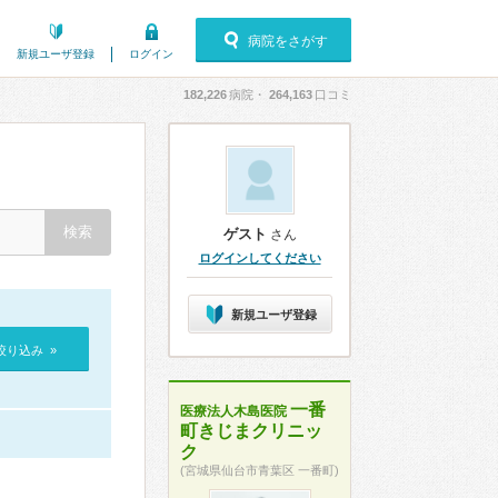
病院をさがす
新規ユーザ登録
ログイン
182,226
病院・
264,163
口コミ
ゲスト
さん
ログインしてください
新規ユーザ登録
絞り込み »
一番
医療法人木島医院
町きじまクリニッ
ク
(宮城県仙台市青葉区 一番町)