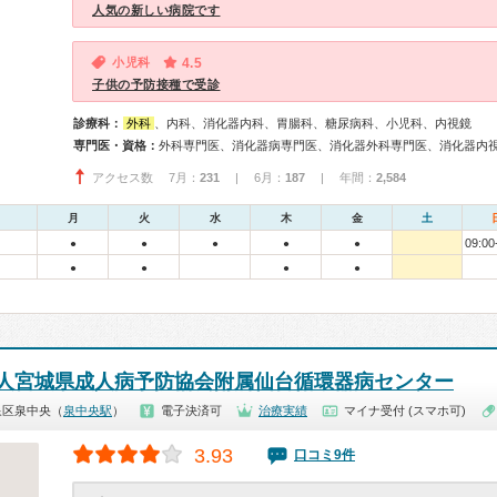
人気の新しい病院です
小児科
4.5
子供の予防接種で受診
診療科：
外科
、内科、消化器内科、胃腸科、糖尿病科、小児科、内視鏡
専門医・資格：
アクセス数 7月：
231
| 6月：
187
| 年間：
2,584
月
火
水
木
金
土
09:00
●
●
●
●
●
●
●
●
●
人宮城県成人病予防協会附属仙台循環器病センター
泉区泉中央（
泉中央駅
）
電子決済可
治療実績
マイナ受付 (スマホ可)
3.93
口コミ9件