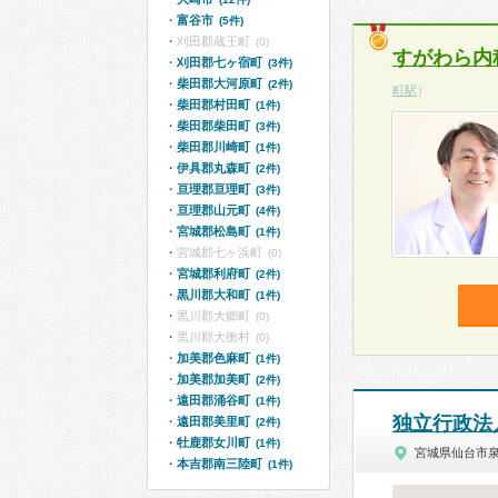
富谷市
(5件)
刈田郡蔵王町
(0)
すがわら内
刈田郡七ヶ宿町
(3件)
柴田郡大河原町
(2件)
町駅
）
柴田郡村田町
(1件)
柴田郡柴田町
(3件)
柴田郡川崎町
(1件)
伊具郡丸森町
(2件)
亘理郡亘理町
(3件)
亘理郡山元町
(4件)
宮城郡松島町
(1件)
宮城郡七ヶ浜町
(0)
宮城郡利府町
(2件)
黒川郡大和町
(1件)
黒川郡大郷町
(0)
黒川郡大衡村
(0)
加美郡色麻町
(1件)
加美郡加美町
(2件)
遠田郡涌谷町
(1件)
独立行政法
遠田郡美里町
(2件)
牡鹿郡女川町
(1件)
宮城県仙台市
本吉郡南三陸町
(1件)