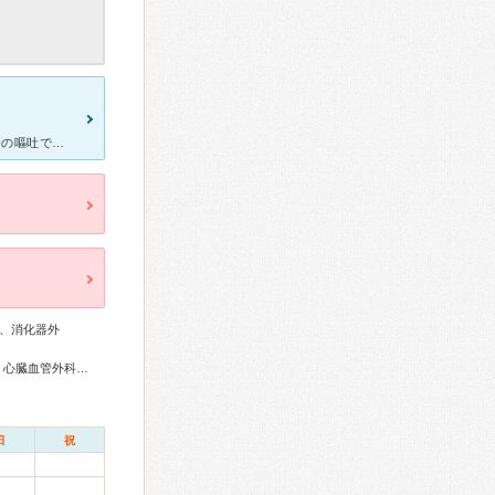
2回目のコロナワクチン終了から6ヶ月が過ぎた直後の2月、突然の息子の嘔吐で始まったコロナ感染の症状。 自宅にある抗原検査では陰性だったものの、翌日には高熱と咳が出始め息子はダウン。私もその日の夜中に
、消化器外
総合内科専門医、外科専門医、呼吸器専門医、循環器専門医、心臓血管外科専門医、不整脈専門医、消化器病専門医、消化器外科専門医、消化器内視鏡専門医、小児科専門医、麻酔科専門医、救急科専門医、がん治療認定医
日
祝