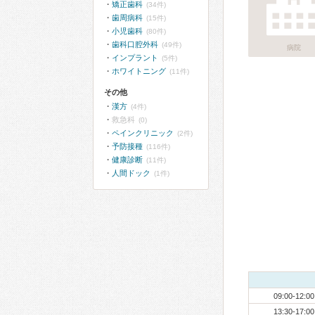
矯正歯科
(34件)
歯周病科
(15件)
小児歯科
(80件)
歯科口腔外科
(49件)
病院
インプラント
(5件)
ホワイトニング
(11件)
その他
漢方
(4件)
救急科
(0)
ペインクリニック
(2件)
予防接種
(116件)
健康診断
(11件)
人間ドック
(1件)
09:00-12:00
13:30-17:00