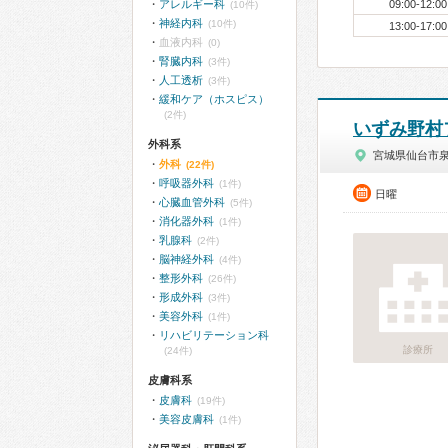
アレルギー科
09:00-12:00
(10件)
神経内科
(10件)
13:00-17:00
血液内科
(0)
腎臓内科
(3件)
人工透析
(3件)
緩和ケア（ホスピス）
(2件)
いずみ野村
外科系
宮城県仙台市
外科
(22件)
呼吸器外科
(1件)
日曜
心臓血管外科
(5件)
消化器外科
(1件)
乳腺科
(2件)
脳神経外科
(4件)
整形外科
(26件)
形成外科
(3件)
美容外科
(1件)
リハビリテーション科
診療所
(24件)
皮膚科系
皮膚科
(19件)
美容皮膚科
(1件)