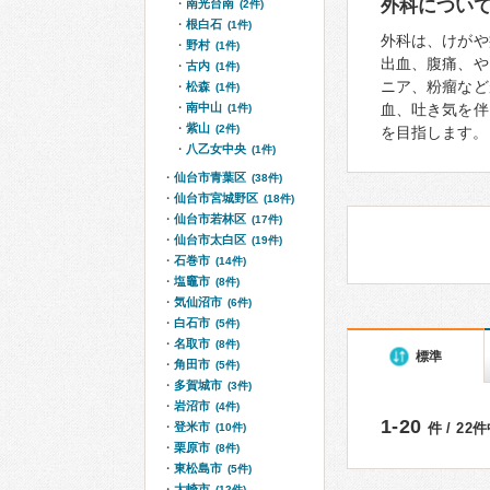
外科につい
南光台南
(2件)
根白石
(1件)
外科は、けがや
野村
(1件)
出血、腹痛、や
古内
(1件)
ニア、粉瘤など
松森
(1件)
南中山
血、吐き気を伴
(1件)
紫山
(2件)
を目指します。
八乙女中央
(1件)
仙台市青葉区
(38件)
仙台市宮城野区
(18件)
仙台市若林区
(17件)
仙台市太白区
(19件)
石巻市
(14件)
塩竈市
(8件)
気仙沼市
(6件)
白石市
(5件)
名取市
(8件)
標準
角田市
(5件)
多賀城市
(3件)
岩沼市
(4件)
1-20
登米市
件 / 22
(10件)
栗原市
(8件)
東松島市
(5件)
大崎市
(12件)