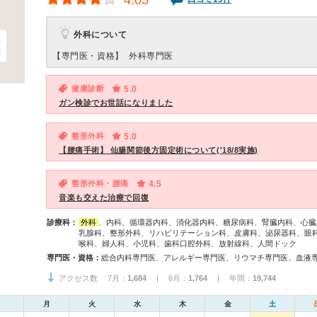
4.05
外科について
【専門医・資格】
外科専門医
健康診断
5.0
ガン検診でお世話になりました
整形外科
5.0
【腰痛手術】 仙腸関節後方固定術について('18/8実施)
整形外科・腰痛
4.5
音楽も交えた治療で回復
診療科：
外科
、内科、循環器内科、消化器内科、糖尿病科、腎臓内科、心臓
乳腺科、整形外科、リハビリテーション科、皮膚科、泌尿器科、眼
喉科、婦人科、小児科、歯科口腔外科、放射線科、人間ドック
専門医・資格：
アクセス数 7月：
1,684
| 6月：
1,764
| 年間：
19,744
月
火
水
木
金
土