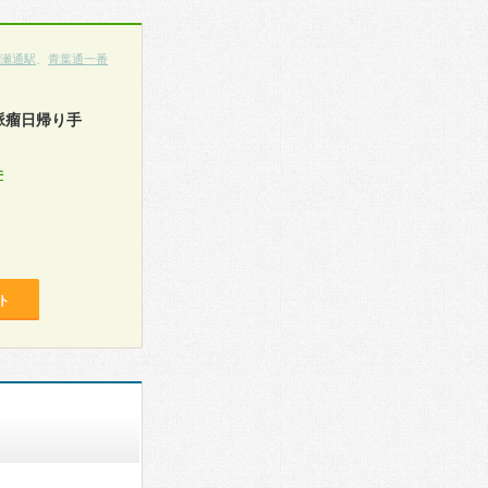
瀬通駅
、
青葉通一番
脈瘤日帰り手
件
ト