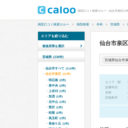
病院口コミ検索カルー - 仙台市泉区の
病院口コミ検索カルー
病院検索
外科
宮城県
エリアを絞り込む
仙台市泉
都道府県を選択
宮城県
(238件)
宮城県仙台市
仙台市すべて
(114件)
仙台市泉区
(22件)
明石南
(2件)
エリア・駅
泉中央
(2件)
診療科目
上谷刈
(1件)
名称
加茂
(1件)
詳細条件
北中山
(1件)
実沢
(1件)
松陵
(2件)
高玉町
(1件)
長命ケ丘
(1件)