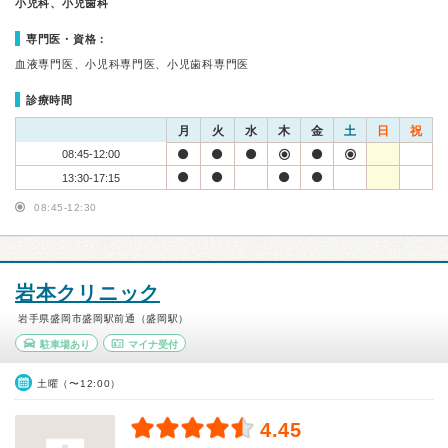
小児科、小児歯科
専門医・資格：
血液専門医、小児科専門医、小児歯科専門医
診療時間
月
火
水
木
金
土
日
祝
08:45-12:00
13:30-17:15
08:45-12:30
岩本クリニック
岩手県盛岡市盛岡駅前通（盛岡駅）
駐車場あり
マイナ受付
土曜（〜12:00）
4.45