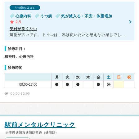
うつ病の口コミ
心療内科
うつ病
気が滅入る・不安・体重増加
2.5
受付が良くない
建物が古いです。 トイレは、私は使いたいと思えない感じでした。 駐車場が不便なのですが、スタッフに聞いても不親切です。 待ち時間が長くても本が沢山あるので時間は潰せます。 先生は長くやってらっしゃるよ
診療科目：
精神科、心療内科
診療時間
月
火
水
木
金
土
日
祝
09:00-17:00
09:00-12:00
駅前メンタルクリニック
岩手県盛岡市盛岡駅前通（盛岡駅）