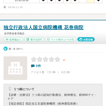
13:30-16:30
09:00-11:30
独立行政法人国立病院機構 花巻病院
岩手県花巻市諏訪
駐車場あり
電子決済可
マイナ受付
(スマホ可)
女医在籍
朝（8:30〜）
－
0件
アクセス数 7月:
35
| 6月:
33
うつ病について
【診療・治療法】
うつ病の認知行動療法、精神療法、精神科デイ・
ケア
【指定病院】
指定自立支援医療機関（精神通院医療）