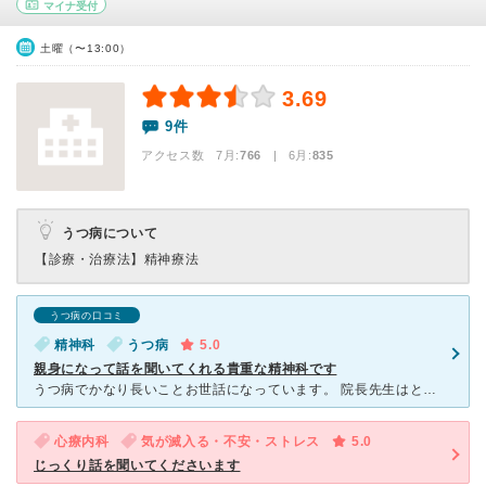
マイナ受付
土曜（〜13:00）
3.69
9件
アクセス数 7月:
766
| 6月:
835
うつ病について
【診療・治療法】
精神療法
うつ病の口コミ
精神科
うつ病
5.0
親身になって話を聞いてくれる貴重な精神科です
うつ病でかなり長いことお世話になっています。 院長先生はとても気配りができる優しい方で、毎回の通院が楽しみになってしまうほどです。どんな話でも決して嫌な顔をせずにしっかりと聞いてくれ、気持ちをわかっ
心療内科
気が滅入る・不安・ストレス
5.0
じっくり話を聞いてくださいます