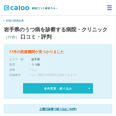
« 全国の検索結果
岩手県のうつ病を診察する病院・クリニック
口コミ・評判
（77件）
77件の医療機関が見つかりました
エリア・駅
岩手県
病気
うつ病
名称
なし
詳細条件
なし (曜日や時間帯を指定できます)
条件変更・絞り込み
土曜日診療で絞り込む (44件)