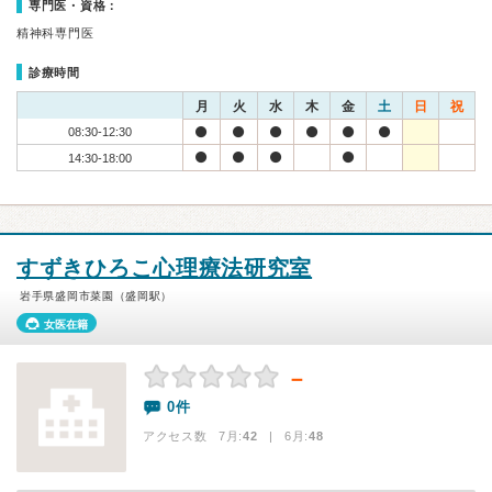
専門医・資格：
精神科専門医
診療時間
月
火
水
木
金
土
日
祝
08:30-12:30
14:30-18:00
すずきひろこ心理療法研究室
岩手県盛岡市菜園（盛岡駅）
女医在籍
－
0件
アクセス数 7月:
42
| 6月:
48