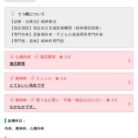
うつ病について
【診療・治療法】
精神療法
【指定病院】
指定自立支援医療機関（精神通院医療）
【専門外来】
思春期外来・子どもの発達障害専門外来
【専門医・資格】
精神科専門医
心療内科
適応障害
5.0
適応障害
精神科
ストレス
4.0
とてもいい先生です
精神科
寝つきが悪い・不眠・物忘れがひどい
4.0
なかなかです。
診療科目：
内科、精神科、心療内科