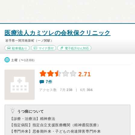
医療法人カミツレの会秋保クリニック
岩手県一関市南新町（一ノ関駅）
駐車場あり
マイナ受付
電子処方せん対応
土曜（〜12:00）
2.71
7件
アクセス数 7月:
238
| 6月:
356
うつ病について
【診療・治療法】
精神療法
【指定病院】
指定自立支援医療機関（精神通院医療）
【専門外来】
思春期外来・子どもの発達障害専門外来