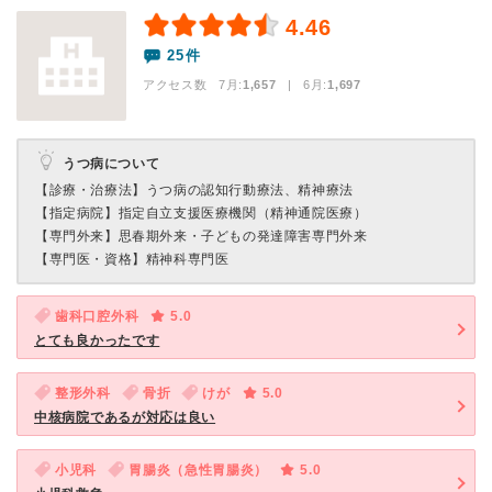
4.46
25件
アクセス数 7月:
1,657
| 6月:
1,697
うつ病について
【診療・治療法】
うつ病の認知行動療法、精神療法
【指定病院】
指定自立支援医療機関（精神通院医療）
【専門外来】
思春期外来・子どもの発達障害専門外来
【専門医・資格】
精神科専門医
歯科口腔外科
5.0
とても良かったです
整形外科
骨折
けが
5.0
中核病院であるが対応は良い
小児科
胃腸炎（急性胃腸炎）
5.0