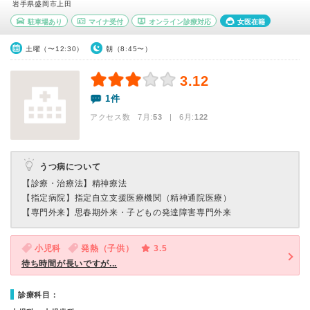
岩手県盛岡市上田
駐車場あり
マイナ受付
オンライン診療対応
女医在籍
土曜（〜12:30）
朝（8:45〜）
3.12
1件
アクセス数 7月:
53
| 6月:
122
うつ病について
【診療・治療法】
精神療法
【指定病院】
指定自立支援医療機関（精神通院医療）
【専門外来】
思春期外来・子どもの発達障害専門外来
小児科
発熱（子供）
3.5
待ち時間が長いですが...
診療科目：