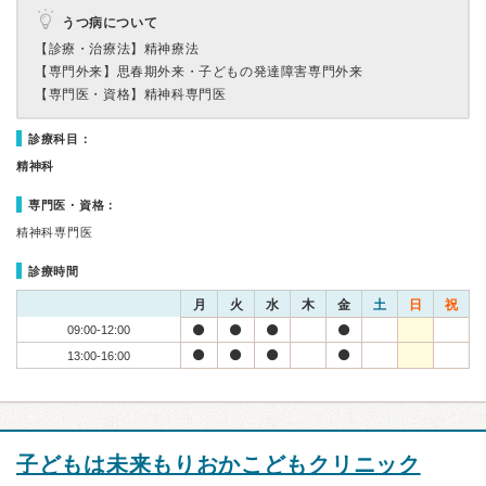
うつ病について
【診療・治療法】
精神療法
【専門外来】
思春期外来・子どもの発達障害専門外来
【専門医・資格】
精神科専門医
診療科目：
精神科
専門医・資格：
精神科専門医
診療時間
月
火
水
木
金
土
日
祝
09:00-12:00
13:00-16:00
子どもは未来もりおかこどもクリニック