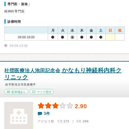
専門医・資格：
精神科専門医
診療時間
月
火
水
木
金
土
日
祝
09:00-18:00
09:00-12:00
かなもり神経科内科ク
社団医療法人池田記念会
リニック
岩手県滝沢市高屋敷平
駐車場あり
マイナ受付
2.90
3件
アクセス数 7月:
171
| 6月:
246