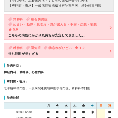
【専門外来】
思春期外来・子どもの発達障害専門外来
【専門医・資格】
一般病院連携精神医学専門医、精神科専門医
精神科
統合失調症
めまい・動悸・息切れ・気が滅入る・不安・幻想・妄想
5.0
こちらの病院にかかり気持ちが安定してきました。
精神科
認知症
物忘れがひどい
1.0
待ち時間が長すぎる
診療科目：
神経内科、精神科、心療内科
専門医・資格：
老年精神専門医、一般病院連携精神医学専門医、精神科専門医
診療時間
月
火
水
木
金
土
日
祝
09:00-12:30