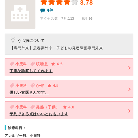
3.78
4件
アクセス数 7月:
113
| 6月:
96
うつ病について
【専門外来】
思春期外来・子どもの発達障害専門外来
小児科
咳喘息
4.5
丁寧な診察してくれます
小児科
かぜ
4.5
優しい女医さんです。
小児科
発熱（子供）
4.0
予約できる点はいいとおもいます
診療科目：
アレルギー科、小児科