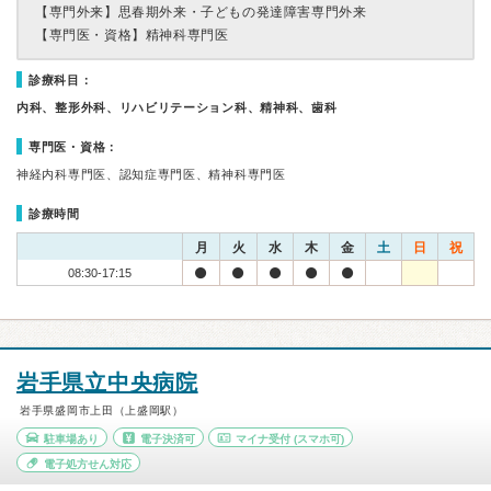
【専門外来】
思春期外来・子どもの発達障害専門外来
【専門医・資格】
精神科専門医
診療科目：
内科、整形外科、リハビリテーション科、精神科、歯科
専門医・資格：
神経内科専門医、認知症専門医、精神科専門医
診療時間
月
火
水
木
金
土
日
祝
08:30-17:15
岩手県立中央病院
岩手県盛岡市上田（上盛岡駅）
駐車場あり
電子決済可
マイナ受付
(スマホ可)
電子処方せん対応