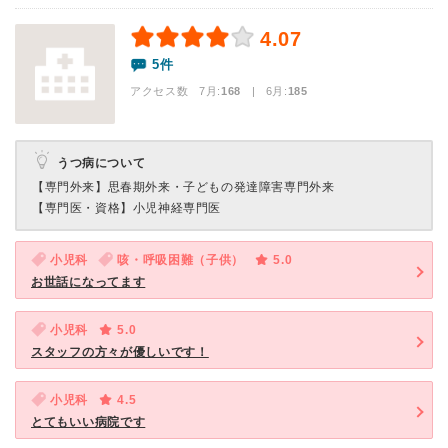
4.07
5件
アクセス数 7月:
168
| 6月:
185
うつ病について
【専門外来】
思春期外来・子どもの発達障害専門外来
【専門医・資格】
小児神経専門医
小児科
咳・呼吸困難（子供）
5.0
お世話になってます
小児科
5.0
スタッフの方々が優しいです！
小児科
4.5
とてもいい病院です