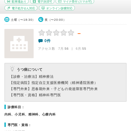
駐車場あり
電子決済可
マイナ受付
(スマホ可)
電子処方せん対応
オンライン診療対応
土曜（〜18:30）
夜（〜20:00）
－
0件
アクセス数 7月:
56
| 6月:
55
うつ病について
【診療・治療法】
精神療法
【指定病院】
指定自立支援医療機関（精神通院医療）
【専門外来】
思春期外来・子どもの発達障害専門外来
【専門医・資格】
精神科専門医
診療科目：
内科、小児科、精神科、心療内科
専門医・資格：