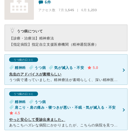
6件
アクセス数 7月:
1,545
| 6月:
1,233
うつ病について
【診療・治療法】
精神療法
【指定病院】
指定自立支援医療機関（精神通院医療）
うつ病の口コミ
精神科
うつ病
気が滅入る・不安
5.0
先生のアドバイスが素晴らしい
うつ病で通っていました。精神療法が素晴らしく、深い精神医学の知識を元に考え方のクセを正して、的確なアドバイスをくださいました。投薬もあせることなく、合わないと思うとわたしの意見を取り入れてくれました。
うつ病の口コミ
精神科
うつ病
肩こり・肩の痛み・寝つきが悪い・不眠・気が滅入る・不安
4.5
やっと安心して受診出来ました。
あちこちハズレな病院にかかりましたが、こちらの病院を見つけて安心して治療に専念出来るようになりました。 まず初診では予め電話予約をして、待ち時間が長いことを説明されて納得の上で受診することになり