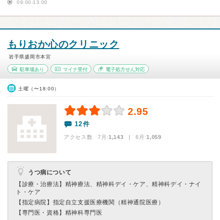
09:00-13:00
もりおか心のクリニック
岩手県盛岡市本宮
駐車場あり
マイナ受付
電子処方せん対応
土曜（〜18:00）
2.95
12件
アクセス数 7月:
1,143
| 6月:
1,059
うつ病について
【診療・治療法】
精神療法、精神科デイ・ケア、精神科デイ・ナイ
ト・ケア
【指定病院】
指定自立支援医療機関（精神通院医療）
【専門医・資格】
精神科専門医