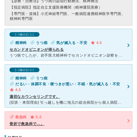
【診療・治療法】
うつ病の認知行動療法、精神療法
【指定病院】
指定自立支援医療機関（精神通院医療）
【専門医・資格】
小児神経専門医、一般病院連携精神医学専門医、
精神科専門医
うつ病の口コミ
精神科
うつ病
気が滅入る・不安
4.5
セカンドオピニオンが得られる
うつ病でしたが、岩手医大精神科でセカンドオピニオン診察を受けました。保険適用外なので実費で払わなければなりませんが、貴重な意見を聞くことができます。先生は若い方でしたが、的確な指摘をしてくれたと思って
うつ病の口コミ
精神科
うつ病
だるい・体調不良・寝つきが悪い・不眠・気が滅入る・不安
4.5
適切なカウンセリングです。
[症状・来院理由] 引っ越しを機に地元の総合病院から個人病院に転院しましたが合わないと感じ、こちらに通うようになりました。不眠、不安、気分の落ち込みが時々激しくなっていました。それ以前に一年ほど治療
救急科
5.0
骨折で救急科で…。