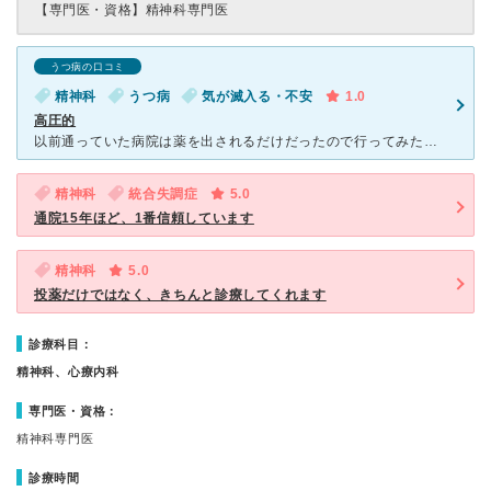
【専門医・資格】
精神科専門医
うつ病の口コミ
精神科
うつ病
気が滅入る・不安
1.0
高圧的
以前通っていた病院は薬を出されるだけだったので行ってみたのですが、診察がとても高圧的で言いたくない事だったりを言わされ、最終的には私が泣いてしまいました。 脅しの様なことも言われ、逆に鬱が酷くなった
精神科
統合失調症
5.0
通院15年ほど、1番信頼しています
精神科
5.0
投薬だけではなく、きちんと診療してくれます
診療科目：
精神科、心療内科
専門医・資格：
精神科専門医
診療時間