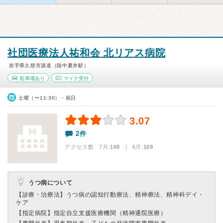
社団医療法人祐和会 北リアス病院
岩手県久慈市源道（陸中夏井駅）
駐車場あり
マイナ受付
土曜（〜11:30）・祝日
3.07
2件
アクセス数 7月:
169
| 6月:
169
うつ病について
【診療・治療法】
うつ病の認知行動療法、精神療法、精神科デイ・
ケア
【指定病院】
指定自立支援医療機関（精神通院医療）