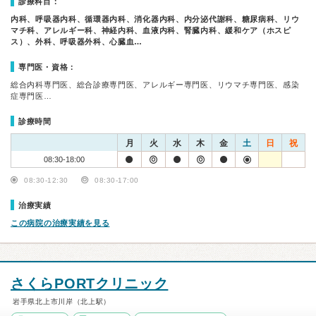
診療科目：
内科、呼吸器内科、循環器内科、消化器内科、内分泌代謝科、糖尿病科、リウ
マチ科、アレルギー科、神経内科、血液内科、腎臓内科、緩和ケア（ホスピ
ス）、外科、呼吸器外科、心臓血…
専門医・資格：
総合内科専門医、総合診療専門医、アレルギー専門医、リウマチ専門医、感染
症専門医…
診療時間
月
火
水
木
金
土
日
祝
08:30-18:00
08:30-12:30
08:30-17:00
治療実績
この病院の治療実績を見る
さくらPORTクリニック
岩手県北上市川岸（北上駅）