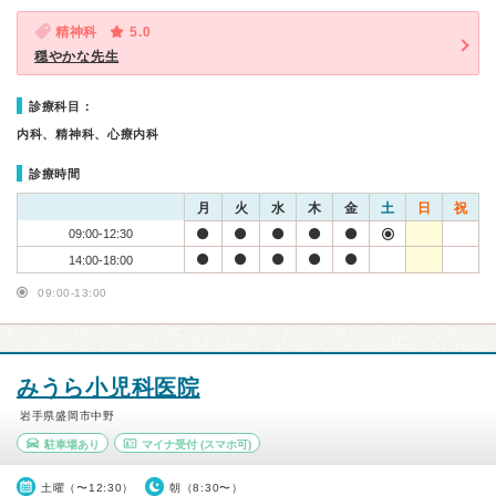
精神科
5.0
穏やかな先生
診療科目：
内科、精神科、心療内科
診療時間
月
火
水
木
金
土
日
祝
09:00-12:30
14:00-18:00
09:00-13:00
みうら小児科医院
岩手県盛岡市中野
駐車場あり
マイナ受付
(スマホ可)
土曜（〜12:30）
朝（8:30〜）