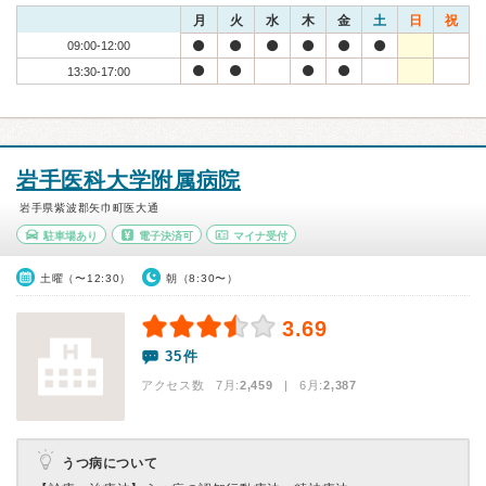
月
火
水
木
金
土
日
祝
09:00-12:00
13:30-17:00
岩手医科大学附属病院
岩手県紫波郡矢巾町医大通
駐車場あり
電子決済可
マイナ受付
土曜（〜12:30）
朝（8:30〜）
3.69
35件
アクセス数 7月:
2,459
| 6月:
2,387
うつ病について