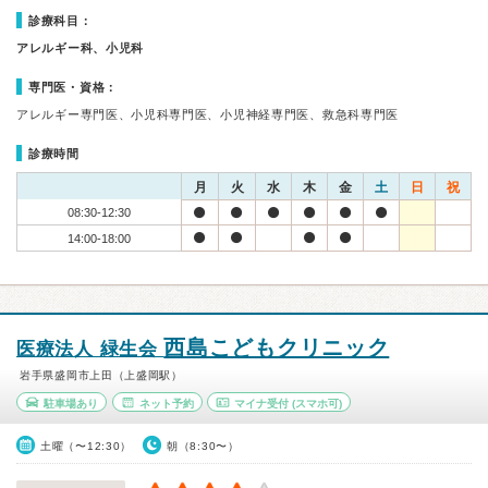
診療科目：
アレルギー科、小児科
専門医・資格：
アレルギー専門医、小児科専門医、小児神経専門医、救急科専門医
診療時間
月
火
水
木
金
土
日
祝
08:30-12:30
14:00-18:00
西島こどもクリニック
医療法人 緑生会
岩手県盛岡市上田（上盛岡駅）
駐車場あり
ネット予約
マイナ受付
(スマホ可)
土曜（〜12:30）
朝（8:30〜）