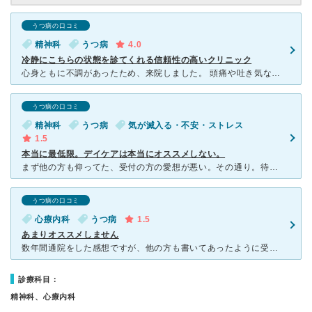
うつ病の口コミ
精神科
うつ病
4.0
冷静にこちらの状態を診てくれる信頼性の高いクリニック
心身ともに不調があったため、来院しました。 頭痛や吐き気など、内科的には原因不明な症状が多く、また抑うつ感などの精神的症状にも苦しんでいたため、藁にもすがる思いで受診しました。 プライバシーをしっ
うつ病の口コミ
精神科
うつ病
気が滅入る・不安・ストレス
1.5
本当に最低限。デイケアは本当にオススメしない。
まず他の方も仰ってた、受付の方の愛想が悪い。その通り。待ち時間が基本は短い事と、長期間分お薬をいただけるからそれはメリット。 先生は経験積んでいらっしゃるのは話してて分かるが、先生から問うことはほぼ
うつ病の口コミ
心療内科
うつ病
1.5
あまりオススメしません
数年間通院をした感想ですが、他の方も書いてあったように受け付けの方も無愛想です(電話対応でも無愛想です)医師も発達障害を得意としてるせいか、一般的な精神障害への対応は良いと言う評価はし難いです。診察は
診療科目：
精神科、心療内科