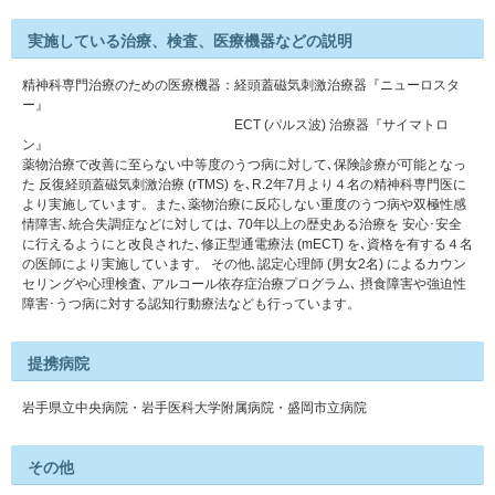
実施している治療、検査、医療機器などの説明
精神科専門治療のための医療機器：経頭蓋磁気刺激治療器『ニューロスタ
ー』
ECT (パルス波) 治療器『サイマトロ
ン』
薬物治療で改善に至らない中等度のうつ病に対して､保険診療が可能となっ
た 反復経頭蓋磁気刺激治療 (rTMS) を､R.2年7月より４名の精神科専門医に
より実施しています。また､薬物治療に反応しない重度のうつ病や双極性感
情障害､統合失調症などに対しては､ 70年以上の歴史ある治療を 安心･安全
に行えるようにと改良された､修正型通電療法 (mECT) を､資格を有する４名
の医師により実施しています。 その他､認定心理師 (男女2名) によるカウン
セリングや心理検査､ アルコール依存症治療プログラム､ 摂食障害や強迫性
障害･うつ病に対する認知行動療法なども行っています。
提携病院
岩手県立中央病院・岩手医科大学附属病院・盛岡市立病院
その他