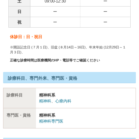
土
09:00-12:30
ー
日
ー
ー
祝
ー
ー
休診日：日・祝日
※開設記念日 (７月１日)、旧盆 (８月14日～16日)、年末年始 (12月29日～１
月３日)、
正確な診療時間は医療機関のHP・電話等でご確認ください
診療科目、専門外来、専門医・資格
診療科目
精神科系
精神科
、
心療内科
専門医・資格
精神科系
精神科専門医