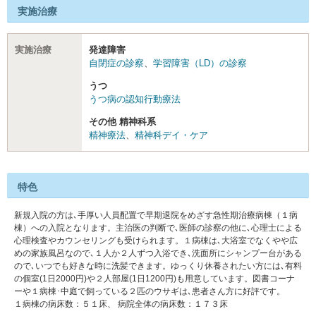
実施治療
実施治療
発達障害
自閉症の診察
、
学習障害（LD）の診察
うつ
うつ病の認知行動療法
その他 精神科系
精神療法
、
精神科デイ・ケア
特色
新規入院の方は､手厚い人員配置で早期退院をめざす急性期治療病棟（１病
棟）への入院となります。主治医の判断で､医師の診察の他に､心理士による
心理検査やカウンセリングも受けられます。１病棟は､大浴室でなくやや広
めの家族風呂なので､１人か２人ずつ入浴でき､洗面所にシャンプー台がある
ので､いつでも好きな時に洗髪できます。ゆっくり休養されたい方には､有料
の個室(1日2000円)や２人部屋(1日1200円)も用意しています。図書コーナ
ーや１病棟･中庭で飼っている２匹のウサギは､患者さん方に好評です。
１病棟の病床数：５１床、 病院全体の病床数：１７３床