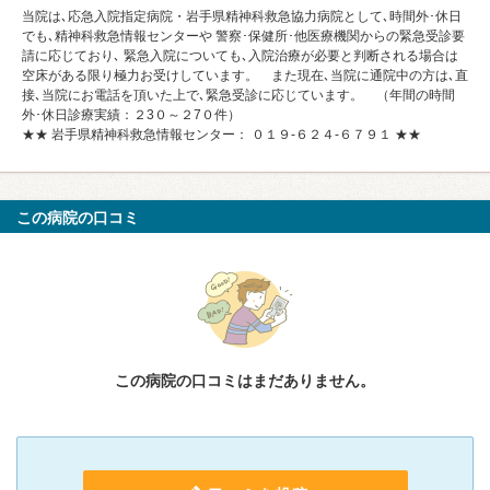
当院は､応急入院指定病院・岩手県精神科救急協力病院として､時間外･休日
でも､精神科救急情報センターや 警察･保健所･他医療機関からの緊急受診要
請に応じており､ 緊急入院についても､入院治療が必要と判断される場合は
空床がある限り極力お受けしています。 また現在､当院に通院中の方は､直
接､当院にお電話を頂いた上で､緊急受診に応じています。 （年間の時間
外･休日診療実績：２3０～２7０件）
★★ 岩手県精神科救急情報センター： ０１９-６２４-６７９１ ★★
この病院の口コミ
この病院の口コミはまだありません。