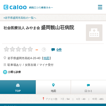
«岩手県盛岡市高松の一覧へ
盛岡観山荘病院
社会医療法人 みやま会
－
0件
？
地図
岩手県盛岡市高松4-20-40【
】
駐車場あり
女医在籍
マイナ受付
土曜も診療
TOP
地図
口コミ
アクセス数 7月：
54
| 6月：
43
| 年間：
481