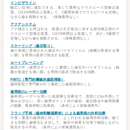
インビザライン
幅広い症例に適応できる、薄くて透明なマウスピース型矯正装
置。1日20時間以上装着して、1週間前後でマウスピースを交換し
ながら歯を移動させる。（保険適用なし）
アクアシステム
プチ矯正とも呼ばれる、軽度の不正咬合に対する部分矯正用のマ
ウスピース型矯正装置。1日20時間以上装着して、約2～5週間で
交換しながら歯を移動させる。（保険適用なし）
スケーリング（歯石取り）
歯の表面に形成された歯石やバイオフィルム（細菌が形成する薄
い膜）を専用の器具で除去する処置。
ルートプレーニング
歯茎の中（歯周ポケット）に蓄積した歯石やバイオフィルム（細
菌が形成する薄い膜）を専用の器具で除去する治療。
PMTC（専門的機械的歯面掃除）
歯科医院で専門家が行う徹底した歯面清掃のこと。
歯周病のレーザー治療
歯科用レーザーを用いた低侵襲な治療法で、患部にのみ作用して
痛みが少ない。深い歯周ポケット内の歯垢・歯石除去や歯周病菌
の殺菌、再発抑制に効果的。（条件により保険適用可）
フラップ手術（歯肉剥離掻爬術）による歯周病の外科治療
中度～重度の歯周病に対して、よく行われる歯周外科治療。歯ぐ
きを切開し歯根をむき出して、歯石や病変を目視で確認しながら
除去する小手術。（条件により保険適用あり）