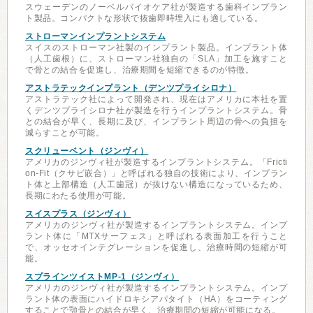
スウェーデンのノーベルバイオケア社が製造する歯科インプラン
ト製品。コンパクトな形状で抜歯即時埋入にも適している。
ストローマンインプラントシステム
スイスのストローマン社製のインプラント製品。インプラント体
（人工歯根）に、ストローマン社独自の「SLA」加工を施すこと
で骨との結合を促進し、治療期間を短縮できるのが特徴。
アストラテックインプラント（デンツプライシロナ）
アストラテック社によって開発され、現在はアメリカに本社を置
くデンツプライシロナ社が製造を行うインプラントシステム。骨
との結合が早く、長期に及び、インプラント周辺の骨への負担を
減らすことが可能。
スクリューベント（ジンヴィ）
アメリカのジンヴィ社が製造するインプラントシステム。「Fricti
on-Fit（クサビ嵌合）」と呼ばれる独自の技術により、インプラン
ト体と上部構造（人工歯冠）が抜けない構造になっているため、
長期にわたる使用が可能。
スイスプラス（ジンヴィ）
アメリカのジンヴィ社が製造するインプラントシステム。インプ
ラント体に「MTXサーフェス」と呼ばれる表面加工を行うこと
で、オッセオインテグレーションを促進し、治療時間の短縮が可
能。
スプラインツイストMP-1（ジンヴィ）
アメリカのジンヴィ社が製造するインプラントシステム。インプ
ラント体の表面にハイドロキシアパタイト（HA）をコーティング
することで顎骨との結合が早く、治療期間の短縮が可能になる。