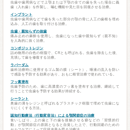
虫歯や歯周病などで上顎または下顎の全ての歯を失った場合に義
歯（入れ歯）を作製し、噛む機能や見た目を回復させる治療。
インプラント
虫歯や歯周病などで歯を失った部分の顎の骨に人工の歯根を埋め
込み、人工の歯を取り付ける治療。
虫歯・親知らずの抜歯
痛み止めの麻酔を使用し、虫歯になった歯や親知らず（親不知）
を人為的に抜く治療。
コンポジットレジン
詰め物用の白色の樹脂で、CRとも呼ばれる。虫歯を除去した後、
充填して歯を修復する治療。
ラバーダム
歯科治療時に使用するゴム製の膜（シート）。唾液の流入を防い
で感染を予防する効果があり、おもに根管治療で使われている。
フッ素塗布
虫歯予防のため、歯に高濃度のフッ素を塗布する治療。継続して
行うことで虫歯を予防する効果が持続する。
シーラント
奥歯の溝をレジンと呼ばれるプラスチック樹脂で埋めて虫歯にな
りにくくする方法。
認知行動療法（行動変容法）による顎関節症の治療
食いしばり、上の歯と下の歯を接触させる癖などの「習慣的行
動」が顎関節症の原因となると自覚した上で、行動回避のための
セルフケアによって症状改善を図る治療法。