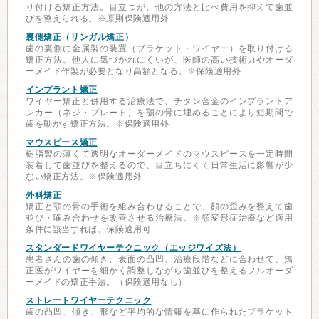
り付ける矯正方法。目立つが、他の方法と比べ費用を抑えて歯並
びを整えられる。※原則保険適用外
裏側矯正（リンガル矯正）
歯の裏側に金属製の装置（ブラケット・ワイヤー）を取り付ける
矯正方法。他人に気づかれにくいが、医師の高い技術力やオーダ
ーメイド作製が必要となり高額となる。※保険適用外
インプラント矯正
ワイヤー矯正と併用する治療法で、チタン合金のインプラントア
ンカー（ネジ・プレート）を顎の骨に埋めることにより短期間で
歯を動かす矯正方法。※保険適用外
マウスピース矯正
樹脂製の薄くて透明なオーダーメイドのマウスピースを一定時間
装着して歯並びを整えるので、目立ちにくく日常生活に影響が少
ない矯正方法。※保険適用外
外科矯正
矯正と顎の骨の手術を組み合わせることで、顔の歪みを整えて歯
並び・噛み合わせを改善させる治療法。※顎変形症治療など適用
条件に該当すれば、保険適用可
スタンダードワイヤーテクニック（エッジワイズ法）
患者さんの歯の傾き、表面の凸凹、治療段階などに合わせて、矯
正医がワイヤーを細かく調整しながら歯並びを整えるフルオーダ
ーメイドの矯正手法。（保険適用なし）
ストレートワイヤーテクニック
歯の凸凹、傾き、形など平均的な情報を基に作られたブラケット