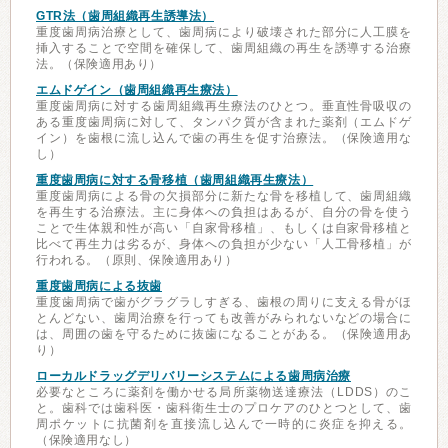
GTR法（歯周組織再生誘導法）
重度歯周病治療として、歯周病により破壊された部分に人工膜を
挿入することで空間を確保して、歯周組織の再生を誘導する治療
法。（保険適用あり）
エムドゲイン（歯周組織再生療法）
重度歯周病に対する歯周組織再生療法のひとつ。垂直性骨吸収の
ある重度歯周病に対して、タンパク質が含まれた薬剤（エムドゲ
イン）を歯根に流し込んで歯の再生を促す治療法。（保険適用な
し）
重度歯周病に対する骨移植（歯周組織再生療法）
重度歯周病による骨の欠損部分に新たな骨を移植して、歯周組織
を再生する治療法。主に身体への負担はあるが、自分の骨を使う
ことで生体親和性が高い「自家骨移植」、もしくは自家骨移植と
比べて再生力は劣るが、身体への負担が少ない「人工骨移植」が
行われる。（原則、保険適用あり）
重度歯周病による抜歯
重度歯周病で歯がグラグラしすぎる、歯根の周りに支える骨がほ
とんどない、歯周治療を行っても改善がみられないなどの場合に
は、周囲の歯を守るために抜歯になることがある。（保険適用あ
り）
ローカルドラッグデリバリーシステムによる歯周病治療
必要なところに薬剤を働かせる局所薬物送達療法（LDDS）のこ
と。歯科では歯科医・歯科衛生士のプロケアのひとつとして、歯
周ポケットに抗菌剤を直接流し込んで一時的に炎症を抑える。
（保険適用なし）