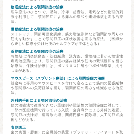
物理療法による顎関節症の治療
理学療法のひとつで、温熱、冷却、超音波、電気などの物理的刺
激を利用して、顎関節症による痛みの緩和や組織修復を図る治療
法。
運動療法による顎関節症の治療
ストレッチ、関節可動化訓練、筋力増強訓練など顎関節や周りの
筋肉を動かすことで顎関節症の症状改善を図る治療法。（医師か
ら正しい指導を受けた後のセルフケアが主体となる）
薬物療法による顎関節症の治療
急性期は消炎鎮痛薬・筋弛緩薬・漢方薬、慢性期は非がん性慢性
疼痛治療薬により、顎関節症の痛み軽減や筋肉の緊張緩和を図る
治療法。保険外治療には、ボツリヌス注射や中枢性弛緩薬、抗う
つ薬がある。
マウスピース（スプリント療法）による顎関節症の治療
就寝時に専用のマウスピースを付けて寝ることで筋肉の緊張緩和
や顎関節への負荷軽減を図り、顎関節症の痛みを軽減させる治療
法。
外科的手術による顎関節症の治療
他の治療法で改善できない重症例や難治性の顎関節症に対して、
一部の医療機関で行っている入院・全身麻酔による外科的処置。
顎関節の洗浄術、癒着除去術、関節円板の切除術、人工関節置換
術などがある。
表側矯正
歯の表面（唇側）に金属製の装置（ブラケット・ワイヤー）を取