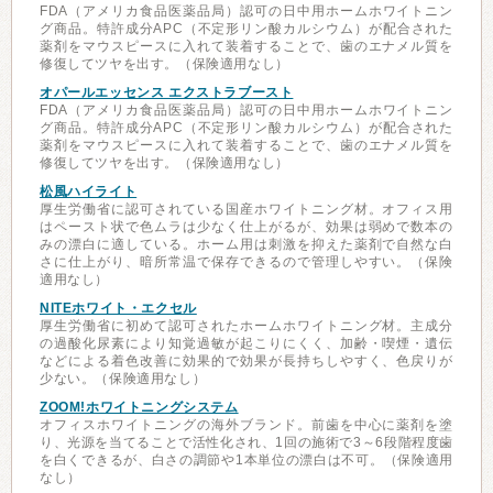
FDA（アメリカ食品医薬品局）認可の日中用ホームホワイトニン
グ商品。特許成分APC（不定形リン酸カルシウム）が配合された
薬剤をマウスピースに入れて装着することで、歯のエナメル質を
修復してツヤを出す。（保険適用なし）
オパールエッセンス エクストラブースト
FDA（アメリカ食品医薬品局）認可の日中用ホームホワイトニン
グ商品。特許成分APC（不定形リン酸カルシウム）が配合された
薬剤をマウスピースに入れて装着することで、歯のエナメル質を
修復してツヤを出す。（保険適用なし）
松風ハイライト
厚生労働省に認可されている国産ホワイトニング材。オフィス用
はペースト状で色ムラは少なく仕上がるが、効果は弱めで数本の
みの漂白に適している。ホーム用は刺激を抑えた薬剤で自然な白
さに仕上がり、暗所常温で保存できるので管理しやすい。（保険
適用なし）
NITEホワイト・エクセル
厚生労働省に初めて認可されたホームホワイトニング材。主成分
の過酸化尿素により知覚過敏が起こりにくく、加齢・喫煙・遺伝
などによる着色改善に効果的で効果が長持ちしやすく、色戻りが
少ない。（保険適用なし）
ZOOM!ホワイトニングシステム
オフィスホワイトニングの海外ブランド。前歯を中心に薬剤を塗
り、光源を当てることで活性化され、1回の施術で3～6段階程度歯
を白くできるが、白さの調節や1本単位の漂白は不可。（保険適用
なし）