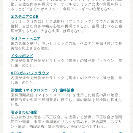
物。自然な白さを再現でき、オールセラミックに比べ費用を抑え
ることができるのがメリット。金属アレルギーの心配もない。
エステニアC＆B
セラミック（陶器）と合成樹脂（プラスチック）でできた歯の修
復材。自然な白さや噛み心地を再現できるが、金属に比べると強
度が落ちるため、大きな虫歯には適さない。
ラミネートべニア
歯の表面を削り、薄いセラミックの板（ベニア）を貼り付けて審
美性を向上させる治療。
メタルボンド
内側が金属で外側がセラミック（陶器）の被せ物（クラウン、差
し歯）のこと。
AGCガルバノクラウン
内側が純金で外側がセラミック（陶器）のクラウン（被せ物、差
し歯）のこと。
顕微鏡（マイクロスコープ）歯科治療
歯科用顕微鏡（マイクロスコープ）を使用した精度の高い治療。
根管治療や虫歯の早期発見に役立ち、歯の削除を最小限に抑えら
れる。
噛み合わせ治療
噛み合わせの悪さ（不正咬合）を改善する治療。不正咬合は顎関
節症や頭痛、虫歯・歯周病のリスクを高める。咬合調整、スプリ
ント療法、補綴治療、矯正治療などを症状に応じて行う。