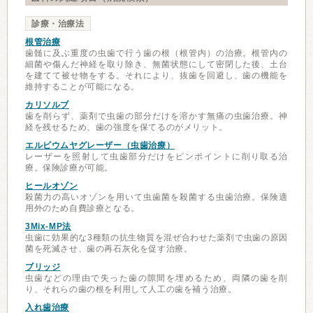
診療・治療法
根管治療
歯髄に及ぶ重度の虫歯で行う歯の根（根管内）の治療。根管内の
細菌や傷んだ神経を取り除き、無菌状態にして密閉した後、土台
を建てて被せ物をする。それにより、抜歯を回避し、歯の機能を
維持することが可能になる。
カリソルブ
歯を削らず、薬剤で虫歯の部分だけを溶かす無痛の虫歯治療。神
経を残せるため、歯の強度を保てるのがメリット。
エルビウムヤグレーザー（虫歯治療）
レーザーを照射して虫歯部分だけをピンポイントに削り取る治
療。保険診療が可能。
ヒールオゾン
殺菌力の高いオゾンを用いて虫歯菌を殺菌する虫歯治療。保険適
用外のため自費診療となる。
3Mix-MP法
虫歯に効果的な3種類の抗生物質を混ぜ合わせた薬剤で虫歯の原因
菌を死滅させ、歯の再石灰化を促す治療。
ブリッジ
虫歯などの理由で失った歯の隙間を埋めるため、両隣の歯を削
り、それらの歯の根を利用して人工の歯を補う治療。
入れ歯治療