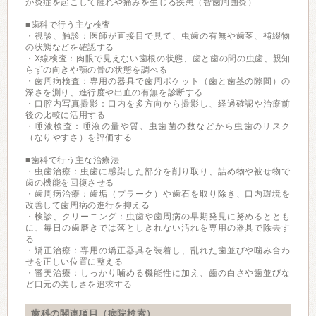
が炎症を起こして腫れや痛みを生じる疾患（智歯周囲炎）
■歯科で行う主な検査
・視診、触診：医師が直接目で見て、虫歯の有無や歯茎、補綴物
の状態などを確認する
・X線検査：肉眼で見えない歯根の状態、歯と歯の間の虫歯、親知
らずの向きや顎の骨の状態を調べる
・歯周病検査：専用の器具で歯周ポケット（歯と歯茎の隙間）の
深さを測り、進行度や出血の有無を診断する
・口腔内写真撮影：口内を多方向から撮影し、経過確認や治療前
後の比較に活用する
・唾液検査：唾液の量や質、虫歯菌の数などから虫歯のリスク
（なりやすさ）を評価する
■歯科で行う主な治療法
・虫歯治療：虫歯に感染した部分を削り取り、詰め物や被せ物で
歯の機能を回復させる
・歯周病治療：歯垢（プラーク）や歯石を取り除き、口内環境を
改善して歯周病の進行を抑える
・検診、クリーニング：虫歯や歯周病の早期発見に努めるととも
に、毎日の歯磨きでは落としきれない汚れを専用の器具で除去す
る
・矯正治療：専用の矯正器具を装着し、乱れた歯並びや噛み合わ
せを正しい位置に整える
・審美治療：しっかり噛める機能性に加え、歯の白さや歯並びな
ど口元の美しさを追求する
歯科の関連項目（病院検索）