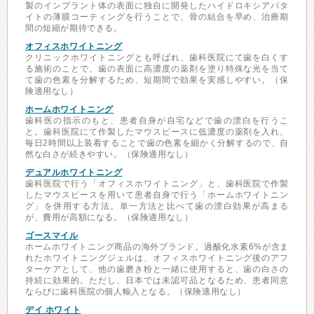
製のインプラント体の表面に独自に開発したハイドロキシアパタ
イトの薄膜コーティングを行うことで、骨の結合を早め、治療期
間の短縮が期待できる。
オフィスホワイトニング
クリニックホワイトニングとも呼ばれ、歯科医院にて歯を白くす
る施術のことで、歯の表面に高濃度の薬剤を塗り特殊な光を当て
て歯の色素を分解するため、短期間で効果を実感しやすい。（保
険適用なし）
ホームホワイトニング
歯科医の指示のもと、患者自身が自宅などで歯の漂白を行うこ
と。歯科医院にて作製したマウスピースに低濃度の薬剤を入れ、
毎日2時間以上装着することで歯の色素を細かく分解するので、自
然な白さが続きやすい。（保険適用なし）
デュアルホワイトニング
歯科医院で行う「オフィスホワイトニング」と、歯科医院で作製
したマウスピースを用いて患者自身で行う「ホームホワイトニン
グ」を併用する方法。単一方法と比べて歯の漂白効果が高まる
が、費用が高額になる。（保険適用なし）
ゴースマイル
ホームホワイトニング商品の海外ブランド。過酸化水素6%が含ま
れたホワイトニングジェルは、オフィスホワイトニング後のアフ
ターケアとして、他の歯磨き粉と一緒に使用すると、歯の白さの
持続に効果的。ただし、日本では未認可品となるため、患者同意
ならびに歯科医院の個人輸入となる。（保険適用なし）
デイ ホワイト