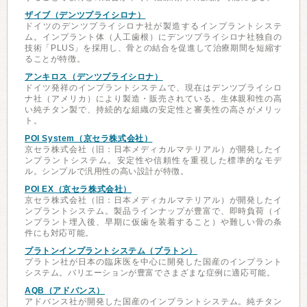
ザイブ（デンツプライシロナ）
ドイツのデンツプライシロナ社が製造するインプラントシステ
ム。インプラント体（人工歯根）にデンツプライシロナ社独自の
技術「PLUS」を採用し、骨との結合を促進して治療期間を短縮す
ることが特徴。
アンキロス（デンツプライシロナ）
ドイツ発祥のインプラントシステムで、現在はデンツプライシロ
ナ社（アメリカ）により製造・販売されている。生体親和性の高
い純チタン製で、持続的な組織の安定性と審美性の高さがメリッ
ト。
POI System（京セラ株式会社）
京セラ株式会社（旧：日本メディカルマテリアル）が開発したイ
ンプラントシステム。安定性や信頼性を重視した標準的なモデ
ル。シンプルで汎用性の高い設計が特徴。
POI EX（京セラ株式会社）
京セラ株式会社（旧：日本メディカルマテリアル）が開発したイ
ンプラントシステム。製品ラインナップが豊富で、即時負荷（イ
ンプラント埋入後、早期に仮歯を装着すること）や難しい骨の条
件にも対応可能。
プラトンインプラントシステム（プラトン）
プラトン社が日本の臨床医を中心に開発した国産のインプラント
システム。バリエーションが豊富でさまざまな症例に適応可能。
AQB（アドバンス）
アドバンス社が開発した国産のインプラントシステム。純チタン