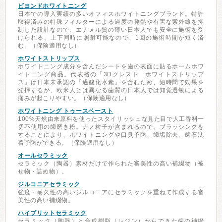
ビヨンドホワイトニング
日本での導入実績の多いオフィスホワイトニングブランド。特許
取得済みの特殊フィルターによる過度の発熱や有害な紫外線を抑
制した設計なので、エナメル質の薄い日本人でも安全に施術を受
けられる。上下同時に照射可能なので、1回の施術時間が短く済
む。（保険適用なし）
ホワイトストリップス
ホワイトニング成分を含んだシートを歯の表面に貼るホームホワ
イトニング商品。代表格の「3Dクレスト ホワイトストリップ
ス」は日本未承認の「過酸化水素」を含むため、短時間で効果を
発揮するが、欧米人とは異なる歯質の日本人では知覚過敏による
痛みが起こりやすい。（保険適用なし）
ホワイトニング トゥースペースト
100%天然由来原料を使ったスタイリッシュな見た目で人工香料一
切不使用の歯磨き粉。ナノ粒子が含まれるので、ブラッシングを
することにより、ホワイトニングや口臭予防、歯垢除去、歯石沈
着予防ができる。（保険適用なし）
オールセラミック
セラミック（陶器）素材だけで作られた審美性の高い補綴物（被
せ物・詰め物）。
ジルコニアセラミック
強度・耐久性の高いジルコニアにセラミックを重ねて作成する審
美性の高い補綴物。
ハイブリットセラミック
セラミック（陶器）と合成樹脂（レジン）からできた歯の補綴