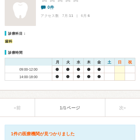
0件
アクセス数 7月:
11
| 6月:
6
診療科目：
歯科
診療時間
月
火
水
木
金
土
日
祝
09:00-12:00
14:00-18:00
«前
1/1ページ
次»
1件の医療機関が見つかりました