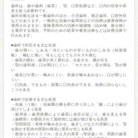
歯科は、歯や歯肉（歯茎）、顎、口腔粘膜など、口内の症状や疾
患を扱う診療科です。
歯科全般を診る一般歯科のほか、小児歯科、矯正歯科、口腔外科
などがあります。一般的な虫歯や歯周病などの治療は健康保険が
適用されますが、保険適用外の治療や補綴物（詰め物、被せ物）
を選択する場合、予防のための処置や審美治療などは自費治療で
行われます。
■歯科で対応する主な症状
・歯が痛い、しみる：冷たいものや甘いものがしみる（知覚過
敏）、噛むと痛い、何もしなくてもズキズキ痛む
・歯茎の腫れ：歯茎が赤く腫れる、出血する、膿が出る
・顎の違和感：口が開けにくい、「カクカク」音が鳴る、顎が痛
い
・歯並びが悪い：噛みにくい、前歯が噛みあわない、口が閉じに
くい
・口内炎、できもの：頻繁に口内炎ができる、粘膜に治らないし
こりがある
■歯科で診療する主な疾患
・虫歯（う蝕）：虫歯菌が糖を餌に作り出した「酸」により歯が
溶けてしまう疾患
・歯周炎：歯周病菌により歯茎に炎症が起こり、歯を支える骨
（歯槽骨）が吸収されて最終的には歯が抜け落ちる疾患
・顎関節症：骨格や噛み合わせ、歯ぎしりなどの習癖により、顎
を動かす筋肉や関節の構造に異常が生じる疾患
・親知らずのトラブル：生え方の異常（埋伏歯）や、周囲の歯茎