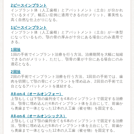
2ピースインプラント
インプラント体（人工歯根）とアバットメント（土台）が分かれ
ているタイプ。幅広い症例に適用できるのがメリット。審美性も
高く自然な仕上がりになる。
1ピースインプラント
インプラント体（人工歯根）とアバットメント（土台）が一体型
になっているもの。顎の骨の厚みが十分にある場合にのみ適用で
きる。
1回法
1回の手術でインプラント治療を行う方法。治療期間を大幅に短縮
できるのがメリット。ただし、顎骨の量が十分にある場合にのみ
適応となる。
2回法
2回の手術でインプラント治療を行う方法。1回目の手術では、歯
肉を切開して顎の骨にインプラントを埋め込み、2回目の手術で土
台となるアバットメントを連結する。
All-on-4（オールオンフォー）
上顎もしくは下顎の歯列全てを4本のインプラントで固定する治療
法。顎骨に埋め込んだ4本のインプラント体を土台にして、前歯か
ら奥歯まで一体となった12本の人工歯（被せ物）を固定する。
All-on-6（オールオンシックス）
上顎もしくは下顎の歯列全てを6本のインプラントで固定する治療
法。顎骨に埋め込んだ6本のインプラント体を土台にして、前歯か
ら奥歯まで一体となった12本の人工歯（被せ物）を固定する。