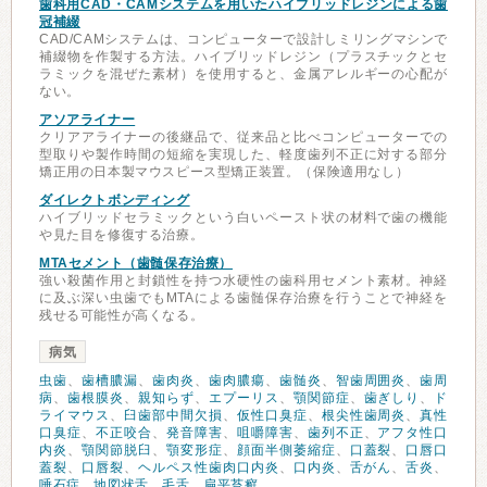
歯科用CAD・CAMシステムを用いたハイブリッドレジンによる歯
冠補綴
CAD/CAMシステムは、コンピューターで設計しミリングマシンで
補綴物を作製する方法。ハイブリッドレジン（プラスチックとセ
ラミックを混ぜた素材）を使用すると、金属アレルギーの心配が
ない。
アソアライナー
クリアアライナーの後継品で、従来品と比べコンピューターでの
型取りや製作時間の短縮を実現した、軽度歯列不正に対する部分
矯正用の日本製マウスピース型矯正装置。（保険適用なし）
ダイレクトボンディング
ハイブリッドセラミックという白いペースト状の材料で歯の機能
や見た目を修復する治療。
MTAセメント（歯髄保存治療）
強い殺菌作用と封鎖性を持つ水硬性の歯科用セメント素材。神経
に及ぶ深い虫歯でもMTAによる歯髄保存治療を行うことで神経を
残せる可能性が高くなる。
病気
虫歯
、
歯槽膿漏
、
歯肉炎
、
歯肉膿瘍
、
歯髄炎
、
智歯周囲炎
、
歯周
病
、
歯根膜炎
、
親知らず
、
エプーリス
、
顎関節症
、
歯ぎしり
、
ド
ライマウス
、
臼歯部中間欠損
、
仮性口臭症
、
根尖性歯周炎
、
真性
口臭症
、
不正咬合
、
発音障害
、
咀嚼障害
、
歯列不正
、
アフタ性口
内炎
、
顎関節脱臼
、
顎変形症
、
顔面半側萎縮症
、
口蓋裂
、
口唇口
蓋裂
、
口唇裂
、
ヘルペス性歯肉口内炎
、
口内炎
、
舌がん
、
舌炎
、
唾石症
、
地図状舌
、
毛舌
、
扁平苔癬