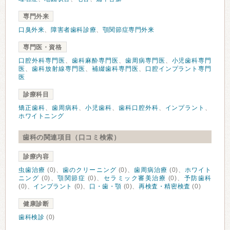
専門外来
口臭外来
、
障害者歯科診療
、
顎関節症専門外来
専門医・資格
口腔外科専門医
、
歯科麻酔専門医
、
歯周病専門医
、
小児歯科専門
医
、
歯科放射線専門医
、
補綴歯科専門医
、
口腔インプラント専門
医
診療科目
矯正歯科
、
歯周病科
、
小児歯科
、
歯科口腔外科
、
インプラント
、
ホワイトニング
歯科の関連項目（口コミ検索）
診療内容
虫歯治療
(0)、
歯のクリーニング
(0)、
歯周病治療
(0)、
ホワイト
ニング
(0)、
顎関節症
(0)、
セラミック審美治療
(0)、
予防歯科
(0)、
インプラント
(0)、
口・歯・顎
(0)、
再検査・精密検査
(0)
健康診断
歯科検診
(0)