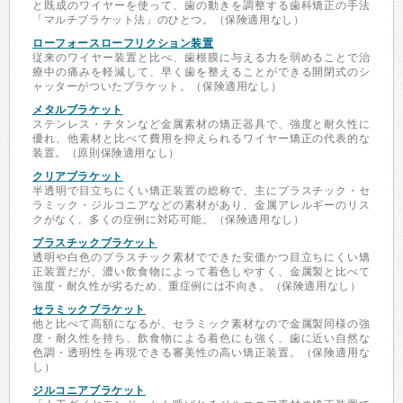
と既成のワイヤーを使って、歯の動きを調整する歯科矯正の手法
「マルチブラケット法」のひとつ。（保険適用なし）
ローフォースローフリクション装置
従来のワイヤー装置と比べ、歯根膜に与える力を弱めることで治
療中の痛みを軽減して、早く歯を整えることができる開閉式のシ
ャッターがついたブラケット。（保険適用なし）
メタルブラケット
ステンレス・チタンなど金属素材の矯正器具で、強度と耐久性に
優れ、他素材と比べて費用を抑えられるワイヤー矯正の代表的な
装置。（原則保険適用なし）
クリアブラケット
半透明で目立ちにくい矯正装置の総称で、主にプラスチック・セ
ラミック・ジルコニアなどの素材があり、金属アレルギーのリス
クがなく、多くの症例に対応可能。（保険適用なし）
プラスチックブラケット
透明や白色のプラスチック素材でできた安価かつ目立ちにくい矯
正装置だが、濃い飲食物によって着色しやすく、金属製と比べて
強度・耐久性が劣るため、重症例には不向き。（保険適用なし）
セラミックブラケット
他と比べて高額になるが、セラミック素材なので金属製同様の強
度・耐久性を持ち、飲食物による着色にも強く、歯に近い自然な
色調・透明性を再現できる審美性の高い矯正装置。（保険適用な
し）
ジルコニアブラケット