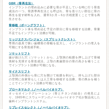
GBR（骨再生法）
インプラントの埋め込みに必要な骨が不足している時に行う骨造
成法の一つ。骨誘導再生法とも呼ばれ、骨を造りたい部位に骨の
再生を促す材料を入れ、通常3か月～6か月程度置くことで骨を再
生させる。
骨移植（ボーングラフト）
インプラント体を埋め込む予定の部分に骨を移植する治療。骨量
不足でもインプラント治療が可能。
リッジエクスパンジョン（スプリットクレスト）
専用の器具で狭い歯槽骨の骨幅を拡大し、インプラントの埋入を
可能にする骨造成手術。
ソケットリフト
歯が抜けた穴（ソケット）から、上顎洞の粘膜を押し上げて骨補
填材を充填する骨造成法。上顎の奥歯部分の骨の高さを補うこと
でインプラント治療が可能になる。
サイナスリフト
上顎洞の外側から骨に穴を開けて粘膜を剥がし、持ち上げた部分
の空間に自家骨もしくは人工骨を移植する治療。骨の厚みを補う
ことでインプラント治療が可能になる。
ブローネマルク（ノーベルバイオケア）
オッセオインテグレーション（骨とチタンの結合）の発見によ
り、1965年にスウェーデンのノーベルバイオケア社が製品化した
歯科インプラントシステム。
リプレイスセレクト（ノーベルバイオケア）