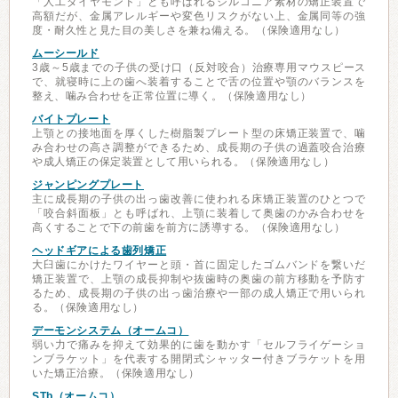
「人工ダイヤモンド」とも呼ばれるジルコニア素材の矯正装置で
高額だが、金属アレルギーや変色リスクがない上、金属同等の強
度・耐久性と見た目の美しさを兼ね備える。（保険適用なし）
ムーシールド
3歳～5歳までの子供の受け口（反対咬合）治療専用マウスピース
で、就寝時に上の歯へ装着することで舌の位置や顎のバランスを
整え、噛み合わせを正常位置に導く。（保険適用なし）
バイトプレート
上顎との接地面を厚くした樹脂製プレート型の床矯正装置で、噛
み合わせの高さ調整ができるため、成長期の子供の過蓋咬合治療
や成人矯正の保定装置として用いられる。（保険適用なし）
ジャンピングプレート
主に成長期の子供の出っ歯改善に使われる床矯正装置のひとつで
「咬合斜面板」とも呼ばれ、上顎に装着して奥歯のかみ合わせを
高くすることで下の前歯を前方に誘導する。（保険適用なし）
ヘッドギアによる歯列矯正
大臼歯にかけたワイヤーと頭・首に固定したゴムバンドを繋いだ
矯正装置で、上顎の成長抑制や抜歯時の奥歯の前方移動を予防す
るため、成長期の子供の出っ歯治療や一部の成人矯正で用いられ
る。（保険適用なし）
デーモンシステム（オームコ）
弱い力で痛みを抑えて効果的に歯を動かす「セルフライゲーショ
ンブラケット」を代表する開閉式シャッター付きブラケットを用
いた矯正治療。（保険適用なし）
STb（オームコ）