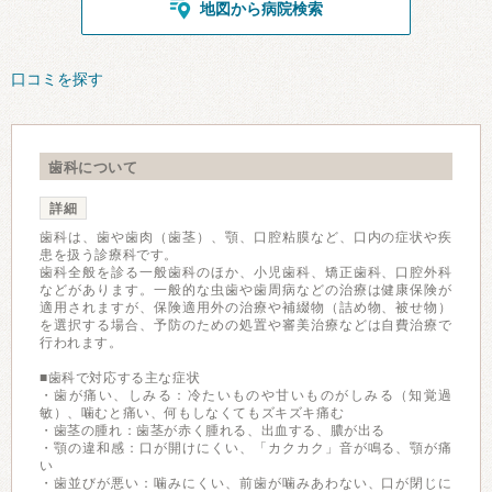
地図から病院検索
口コミを探す
歯科について
詳細
歯科は、歯や歯肉（歯茎）、顎、口腔粘膜など、口内の症状や疾
患を扱う診療科です。
歯科全般を診る一般歯科のほか、小児歯科、矯正歯科、口腔外科
などがあります。一般的な虫歯や歯周病などの治療は健康保険が
適用されますが、保険適用外の治療や補綴物（詰め物、被せ物）
を選択する場合、予防のための処置や審美治療などは自費治療で
行われます。
■歯科で対応する主な症状
・歯が痛い、しみる：冷たいものや甘いものがしみる（知覚過
敏）、噛むと痛い、何もしなくてもズキズキ痛む
・歯茎の腫れ：歯茎が赤く腫れる、出血する、膿が出る
・顎の違和感：口が開けにくい、「カクカク」音が鳴る、顎が痛
い
・歯並びが悪い：噛みにくい、前歯が噛みあわない、口が閉じに