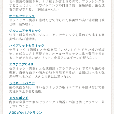
切不使用の歯磨き粉。ナノ粒子が含まれるので、ブラッシングを
することにより、ホワイトニングや口臭予防、歯垢除去、歯石沈
着予防ができる。（保険適用なし）
オールセラミック
セラミック（陶器）素材だけで作られた審美性の高い補綴物（被
せ物・詰め物）。
ジルコニアセラミック
強度・耐久性の高いジルコニアにセラミックを重ねて作成する審
美性の高い補綴物。
ハイブリットセラミック
セラミック（陶器）と合成樹脂（レジン）からできた歯の補綴
物。自然な白さを再現でき、オールセラミックに比べ費用を抑え
ることができるのがメリット。金属アレルギーの心配もない。
エステニアC＆B
セラミック（陶器）と合成樹脂（プラスチック）でできた歯の修
復材。自然な白さや噛み心地を再現できるが、金属に比べると強
度が落ちるため、大きな虫歯には適さない。
ラミネートべニア
歯の表面を削り、薄いセラミックの板（ベニア）を貼り付けて審
美性を向上させる治療。
メタルボンド
内側が金属で外側がセラミック（陶器）の被せ物（クラウン、差
し歯）のこと。
AGCガルバノクラウン