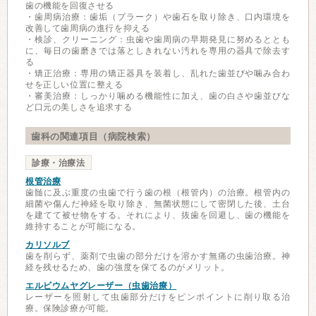
歯の機能を回復させる
・歯周病治療：歯垢（プラーク）や歯石を取り除き、口内環境を
改善して歯周病の進行を抑える
・検診、クリーニング：虫歯や歯周病の早期発見に努めるととも
に、毎日の歯磨きでは落としきれない汚れを専用の器具で除去す
る
・矯正治療：専用の矯正器具を装着し、乱れた歯並びや噛み合わ
せを正しい位置に整える
・審美治療：しっかり噛める機能性に加え、歯の白さや歯並びな
ど口元の美しさを追求する
歯科の関連項目（病院検索）
診療・治療法
根管治療
歯髄に及ぶ重度の虫歯で行う歯の根（根管内）の治療。根管内の
細菌や傷んだ神経を取り除き、無菌状態にして密閉した後、土台
を建てて被せ物をする。それにより、抜歯を回避し、歯の機能を
維持することが可能になる。
カリソルブ
歯を削らず、薬剤で虫歯の部分だけを溶かす無痛の虫歯治療。神
経を残せるため、歯の強度を保てるのがメリット。
エルビウムヤグレーザー（虫歯治療）
レーザーを照射して虫歯部分だけをピンポイントに削り取る治
療。保険診療が可能。