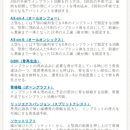
2回の手術でインプラント治療を行う方法。1回目の手術では、歯
肉を切開して顎の骨にインプラントを埋め込み、2回目の手術で土
台となるアバットメントを連結する。
All-on-4（オールオンフォー）
上顎もしくは下顎の歯列全てを4本のインプラントで固定する治療
法。顎骨に埋め込んだ4本のインプラント体を土台にして、前歯か
ら奥歯まで一体となった12本の人工歯（被せ物）を固定する。
All-on-6（オールオンシックス）
上顎もしくは下顎の歯列全てを6本のインプラントで固定する治療
法。顎骨に埋め込んだ6本のインプラント体を土台にして、前歯か
ら奥歯まで一体となった12本の人工歯（被せ物）を固定する。
GBR（骨再生法）
インプラントの埋め込みに必要な骨が不足している時に行う骨造
成法の一つ。骨誘導再生法とも呼ばれ、骨を造りたい部位に骨の
再生を促す材料を入れ、通常3か月～6か月程度置くことで骨を再
生させる。
骨移植（ボーングラフト）
インプラント体を埋め込む予定の部分に骨を移植する治療。骨量
不足でもインプラント治療が可能。
リッジエクスパンジョン（スプリットクレスト）
専用の器具で狭い歯槽骨の骨幅を拡大し、インプラントの埋入を
可能にする骨造成手術。
ソケットリフト
歯が抜けた穴（ソケット）から、上顎洞の粘膜を押し上げて骨補