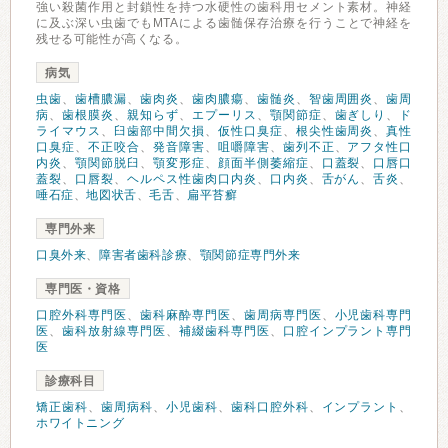
強い殺菌作用と封鎖性を持つ水硬性の歯科用セメント素材。神経
に及ぶ深い虫歯でもMTAによる歯髄保存治療を行うことで神経を
残せる可能性が高くなる。
病気
虫歯
、
歯槽膿漏
、
歯肉炎
、
歯肉膿瘍
、
歯髄炎
、
智歯周囲炎
、
歯周
病
、
歯根膜炎
、
親知らず
、
エプーリス
、
顎関節症
、
歯ぎしり
、
ド
ライマウス
、
臼歯部中間欠損
、
仮性口臭症
、
根尖性歯周炎
、
真性
口臭症
、
不正咬合
、
発音障害
、
咀嚼障害
、
歯列不正
、
アフタ性口
内炎
、
顎関節脱臼
、
顎変形症
、
顔面半側萎縮症
、
口蓋裂
、
口唇口
蓋裂
、
口唇裂
、
ヘルペス性歯肉口内炎
、
口内炎
、
舌がん
、
舌炎
、
唾石症
、
地図状舌
、
毛舌
、
扁平苔癬
専門外来
口臭外来
、
障害者歯科診療
、
顎関節症専門外来
専門医・資格
口腔外科専門医
、
歯科麻酔専門医
、
歯周病専門医
、
小児歯科専門
医
、
歯科放射線専門医
、
補綴歯科専門医
、
口腔インプラント専門
医
診療科目
矯正歯科
、
歯周病科
、
小児歯科
、
歯科口腔外科
、
インプラント
、
ホワイトニング