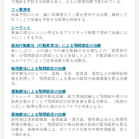
で感染を予防する効果があり、おもに根管治療で使われている。
フッ素塗布
虫歯予防のため、歯に高濃度のフッ素を塗布する治療。継続して
行うことで虫歯を予防する効果が持続する。
シーラント
奥歯の溝をレジンと呼ばれるプラスチック樹脂で埋めて虫歯にな
りにくくする方法。
認知行動療法（行動変容法）による顎関節症の治療
食いしばり、上の歯と下の歯を接触させる癖などの「習慣的行
動」が顎関節症の原因となると自覚した上で、行動回避のための
セルフケアによって症状改善を図る治療法。
物理療法による顎関節症の治療
理学療法のひとつで、温熱、冷却、超音波、電気などの物理的刺
激を利用して、顎関節症による痛みの緩和や組織修復を図る治療
法。
運動療法による顎関節症の治療
ストレッチ、関節可動化訓練、筋力増強訓練など顎関節や周りの
筋肉を動かすことで顎関節症の症状改善を図る治療法。（医師か
ら正しい指導を受けた後のセルフケアが主体となる）
薬物療法による顎関節症の治療
急性期は消炎鎮痛薬・筋弛緩薬・漢方薬、慢性期は非がん性慢性
疼痛治療薬により、顎関節症の痛み軽減や筋肉の緊張緩和を図る
治療法。保険外治療には、ボツリヌス注射や中枢性弛緩薬、抗う
つ薬がある。