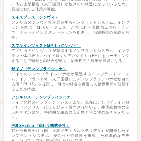
ト体と上部構造（人工歯冠）が抜けない構造になっているため、
長期にわたる使用が可能。
スイスプラス（ジンヴィ）
アメリカのジンヴィ社が製造するインプラントシステム。インプ
ラント体に「MTXサーフェス」と呼ばれる表面加工を行うこと
で、オッセオインテグレーションを促進し、治療時間の短縮が可
能。
スプラインツイストMP-1（ジンヴィ）
アメリカのジンヴィ社が製造するインプラントシステム。インプ
ラント体の表面にハイドロキシアパタイト（HA）をコーティング
することで顎骨との結合が早く、治療期間の短縮が可能になる。
ザイブ（デンツプライシロナ）
ドイツのデンツプライシロナ社が製造するインプラントシステ
ム。インプラント体（人工歯根）にデンツプライシロナ社独自の
技術「PLUS」を採用し、骨との結合を促進して治療期間を短縮す
ることが特徴。
アンキロス（デンツプライシロナ）
ドイツ発祥のインプラントシステムで、現在はデンツプライシロ
ナ社（アメリカ）により製造・販売されている。生体親和性の高
い純チタン製で、持続的な組織の安定性と審美性の高さがメリッ
ト。
POI System（京セラ株式会社）
京セラ株式会社（旧：日本メディカルマテリアル）が開発したイ
ンプラントシステム。安定性や信頼性を重視した標準的なモデ
ル。シンプルで汎用性の高い設計が特徴。