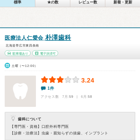
標準
★の数
レビュー数
新着・更新
朴澤歯科
医療法人仁愛会
北海道帯広市東四条南
駐車場あり
電子決済可
土曜（〜12:00）
3.24
1件
アクセス数 7月:
59
| 6月:
58
歯科について
【専門医・資格】
口腔外科専門医
【診療・治療法】
虫歯・親知らずの抜歯、インプラント