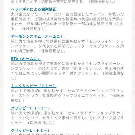
高くすることで下の前歯を前方に誘導する。（保険適用なし）
ヘッドギアによる歯列矯正
大臼歯にかけたワイヤーと頭・首に固定したゴムバンドを繋いだ
矯正装置で、上顎の成長抑制や抜歯時の奥歯の前方移動を予防す
るため、成長期の子供の出っ歯治療や一部の成人矯正で用いられ
る。（保険適用なし）
デーモンシステム（オームコ）
弱い力で痛みを抑えて効果的に歯を動かす「セルフライゲーショ
ンブラケット」を代表する開閉式シャッター付きブラケットを用
いた矯正治療。（保険適用なし）
STb（オームコ）
弱い力で痛みを抑えて効果的に歯を動かす「セルフライゲーショ
ンブラケット」のひとつで、裏側（舌側・リンガル）矯正用の薄
くて目立ちにくい開閉シャッター付きブラケット。（保険適用な
し）
ミニクリッピー（トミー）
弱い力で効果的に歯を動かす「セルフライゲーションブラケッ
ト」のひとつで、金属製のクリップ型ミニブラケット。（保険適
用なし）
クリッピーC（トミー）
弱い力で効果的に歯を動かす「セルフライゲーションブラケッ
ト」のひとつで、セラミック素材の目立ちにくいクリップ型ブラ
ケット。（保険適用なし）
クリッピーL（トミー）