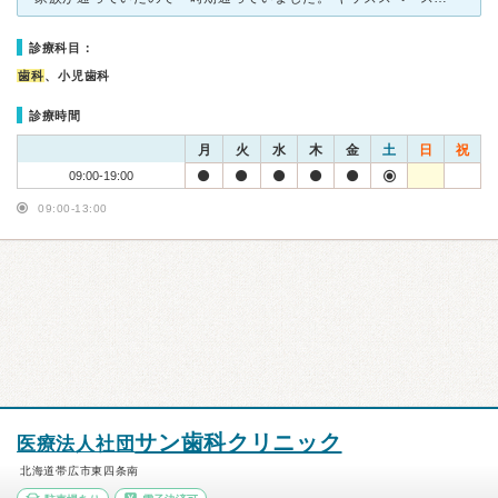
診療科目：
歯科
、小児歯科
診療時間
月
火
水
木
金
土
日
祝
09:00-19:00
09:00-13:00
サン歯科クリニック
医療法人社団
北海道帯広市東四条南