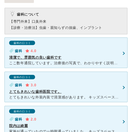
歯科について
【専門外来】
口臭外来
【診療・治療法】
虫歯・親知らずの抜歯、インプラント
歯科の口コミ
歯科
4.0
清潔で、雰囲気の良い歯科です
ここ数年通院しています。治療後の写真で、わかりやすく説明してくれます。 予約制なので、待ち時間も短くて済みます。先生も、スタッフもやさしいです。セレックという白い詰め物を入れることができます。帯広でこ
歯科の口コミ
歯科
3.0
とてもきれいな歯科医院です。
とてもきれいな外装内装で清潔感があります。 キッズスペースもあり、子連れでも通いやすいですね。 診察は丁寧で、クリーニングも一回で終わるのでとても便利です。 一度通院するとお知らせやら、リニュー
歯科の口コミ
歯科
2.0
院内は綺麗
家族が通っていたので一時期通っていました。 キッズスペースがあり、子供連れでも診察してもらえるのがよかったです。 予約の取り方がタイトなのか、忙しくなってくると明らかに先生の処置が雑になるしイライ