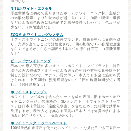
適用なし）
NITEホワイト・エクセル
厚生労働省に初めて認可されたホームホワイトニング材。主成分
の過酸化尿素により知覚過敏が起こりにくく、加齢・喫煙・遺伝
などによる着色改善に効果的で効果が長持ちしやすく、色戻りが
少ない。（保険適用なし）
ZOOM!ホワイトニングシステム
オフィスホワイトニングの海外ブランド。前歯を中心に薬剤を塗
り、光源を当てることで活性化され、1回の施術で3～6段階程度歯
を白くできるが、白さの調節や1本単位の漂白は不可。（保険適用
なし）
ビヨンドホワイトニング
日本での導入実績の多いオフィスホワイトニングブランド。特許
取得済みの特殊フィルターによる過度の発熱や有害な紫外線を抑
制した設計なので、エナメル質の薄い日本人でも安全に施術を受
けられる。上下同時に照射可能なので、1回の施術時間が短く済
む。（保険適用なし）
ホワイトストリップス
ホワイトニング成分を含んだシートを歯の表面に貼るホームホワ
イトニング商品。代表格の「3Dクレスト ホワイトストリップ
ス」は日本未承認の「過酸化水素」を含むため、短時間で効果を
発揮するが、欧米人とは異なる歯質の日本人では知覚過敏による
痛みが起こりやすい。（保険適用なし）
ホワイトニング トゥースペースト
100%天然由来原料を使ったスタイリッシュな見た目で人工香料一