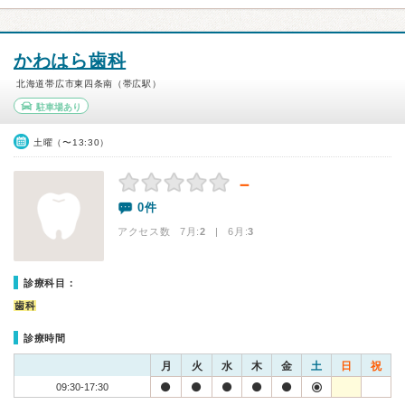
かわはら歯科
北海道帯広市東四条南（帯広駅）
駐車場あり
土曜（〜13:30）
－
0件
アクセス数 7月:
2
| 6月:
3
診療科目：
歯科
診療時間
月
火
水
木
金
土
日
祝
09:30-17:30