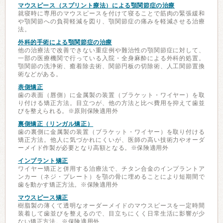
マウスピース（スプリント療法）による顎関節症の治療
就寝時に専用のマウスピースを付けて寝ることで筋肉の緊張緩和
や顎関節への負荷軽減を図り、顎関節症の痛みを軽減させる治療
法。
外科的手術による顎関節症の治療
他の治療法で改善できない重症例や難治性の顎関節症に対して、
一部の医療機関で行っている入院・全身麻酔による外科的処置。
顎関節の洗浄術、癒着除去術、関節円板の切除術、人工関節置換
術などがある。
表側矯正
歯の表面（唇側）に金属製の装置（ブラケット・ワイヤー）を取
り付ける矯正方法。目立つが、他の方法と比べ費用を抑えて歯並
びを整えられる。※原則保険適用外
裏側矯正（リンガル矯正）
歯の裏側に金属製の装置（ブラケット・ワイヤー）を取り付ける
矯正方法。他人に気づかれにくいが、医師の高い技術力やオーダ
ーメイド作製が必要となり高額となる。※保険適用外
インプラント矯正
ワイヤー矯正と併用する治療法で、チタン合金のインプラントア
ンカー（ネジ・プレート）を顎の骨に埋めることにより短期間で
歯を動かす矯正方法。※保険適用外
マウスピース矯正
樹脂製の薄くて透明なオーダーメイドのマウスピースを一定時間
装着して歯並びを整えるので、目立ちにくく日常生活に影響が少
ない矯正方法。※保険適用外