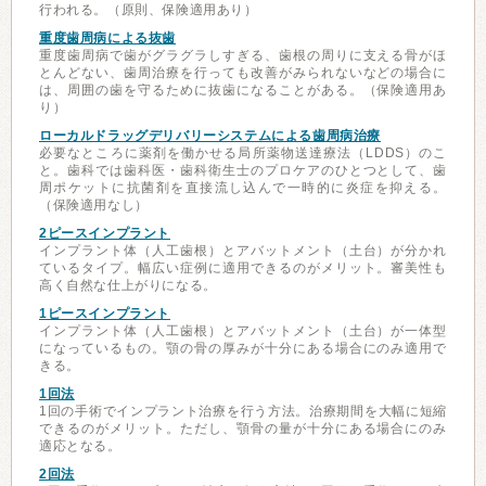
行われる。（原則、保険適用あり）
重度歯周病による抜歯
重度歯周病で歯がグラグラしすぎる、歯根の周りに支える骨がほ
とんどない、歯周治療を行っても改善がみられないなどの場合に
は、周囲の歯を守るために抜歯になることがある。（保険適用あ
り）
ローカルドラッグデリバリーシステムによる歯周病治療
必要なところに薬剤を働かせる局所薬物送達療法（LDDS）のこ
と。歯科では歯科医・歯科衛生士のプロケアのひとつとして、歯
周ポケットに抗菌剤を直接流し込んで一時的に炎症を抑える。
（保険適用なし）
2ピースインプラント
インプラント体（人工歯根）とアバットメント（土台）が分かれ
ているタイプ。幅広い症例に適用できるのがメリット。審美性も
高く自然な仕上がりになる。
1ピースインプラント
インプラント体（人工歯根）とアバットメント（土台）が一体型
になっているもの。顎の骨の厚みが十分にある場合にのみ適用で
きる。
1回法
1回の手術でインプラント治療を行う方法。治療期間を大幅に短縮
できるのがメリット。ただし、顎骨の量が十分にある場合にのみ
適応となる。
2回法