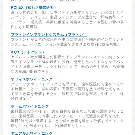
POI EX（京セラ株式会社）
京セラ株式会社（旧：日本メディカルマテリアル）が開発したイ
ンプラントシステム。製品ラインナップが豊富で、即時負荷（イ
ンプラント埋入後、早期に仮歯を装着すること）や難しい骨の条
件にも対応可能。
プラトンインプラントシステム（プラトン）
プラトン社が日本の臨床医を中心に開発した国産のインプラント
システム。バリエーションが豊富でさまざまな症例に適応可能。
AQB（アドバンス）
アドバンス社が開発した国産のインプラントシステム。純チタン
製のインプラント体の表面に独自に開発したハイドロキシアパタ
イトの薄膜コーティングを行うことで、骨の結合を早め、治療期
間の短縮が期待できる。
オフィスホワイトニング
クリニックホワイトニングとも呼ばれ、歯科医院にて歯を白くす
る施術のことで、歯の表面に高濃度の薬剤を塗り特殊な光を当て
て歯の色素を分解するため、短期間で効果を実感しやすい。（保
険適用なし）
ホームホワイトニング
歯科医の指示のもと、患者自身が自宅などで歯の漂白を行うこ
と。歯科医院にて作製したマウスピースに低濃度の薬剤を入れ、
毎日2時間以上装着することで歯の色素を細かく分解するので、自
然な白さが続きやすい。（保険適用なし）
デュアルホワイトニング