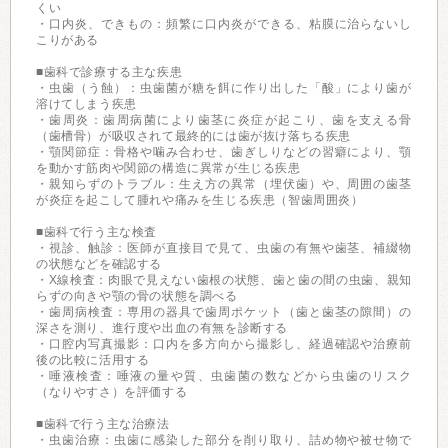
くい
・口内炎、できもの：頻繁に口内炎ができる、粘膜に治らないし
こりがある
■歯科で診療する主な疾患
・虫歯（う蝕）：虫歯菌が糖を餌に作り出した「酸」により歯が
溶けてしまう疾患
・歯周炎：歯周病菌により歯茎に炎症が起こり、歯を支える骨
（歯槽骨）が吸収されて最終的には歯が抜け落ちる疾患
・顎関節症：骨格や噛み合わせ、歯ぎしりなどの習癖により、顎
を動かす筋肉や関節の構造に異常が生じる疾患
・親知らずのトラブル：生え方の異常（埋伏歯）や、周囲の歯茎
が炎症を起こして腫れや痛みを生じる疾患（智歯周囲炎）
■歯科で行う主な検査
・視診、触診：医師が直接目で見て、虫歯の有無や歯茎、補綴物
の状態などを確認する
・X線検査：肉眼で見えない歯根の状態、歯と歯の間の虫歯、親知
らずの向きや顎の骨の状態を調べる
・歯周病検査：専用の器具で歯周ポケット（歯と歯茎の隙間）の
深さを測り、進行度や出血の有無を診断する
・口腔内写真撮影：口内を多方向から撮影し、経過確認や治療前
後の比較に活用する
・唾液検査：唾液の量や質、虫歯菌の数などから虫歯のリスク
（なりやすさ）を評価する
■歯科で行う主な治療法
・虫歯治療：虫歯に感染した部分を削り取り、詰め物や被せ物で