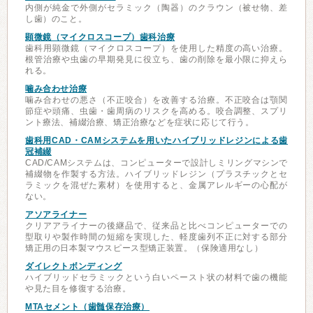
内側が純金で外側がセラミック（陶器）のクラウン（被せ物、差
し歯）のこと。
顕微鏡（マイクロスコープ）歯科治療
歯科用顕微鏡（マイクロスコープ）を使用した精度の高い治療。
根管治療や虫歯の早期発見に役立ち、歯の削除を最小限に抑えら
れる。
噛み合わせ治療
噛み合わせの悪さ（不正咬合）を改善する治療。不正咬合は顎関
節症や頭痛、虫歯・歯周病のリスクを高める。咬合調整、スプリ
ント療法、補綴治療、矯正治療などを症状に応じて行う。
歯科用CAD・CAMシステムを用いたハイブリッドレジンによる歯
冠補綴
CAD/CAMシステムは、コンピューターで設計しミリングマシンで
補綴物を作製する方法。ハイブリッドレジン（プラスチックとセ
ラミックを混ぜた素材）を使用すると、金属アレルギーの心配が
ない。
アソアライナー
クリアアライナーの後継品で、従来品と比べコンピューターでの
型取りや製作時間の短縮を実現した、軽度歯列不正に対する部分
矯正用の日本製マウスピース型矯正装置。（保険適用なし）
ダイレクトボンディング
ハイブリッドセラミックという白いペースト状の材料で歯の機能
や見た目を修復する治療。
MTAセメント（歯髄保存治療）