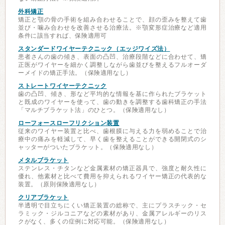
外科矯正
矯正と顎の骨の手術を組み合わせることで、顔の歪みを整えて歯
並び・噛み合わせを改善させる治療法。※顎変形症治療など適用
条件に該当すれば、保険適用可
スタンダードワイヤーテクニック（エッジワイズ法）
患者さんの歯の傾き、表面の凸凹、治療段階などに合わせて、矯
正医がワイヤーを細かく調整しながら歯並びを整えるフルオーダ
ーメイドの矯正手法。（保険適用なし）
ストレートワイヤーテクニック
歯の凸凹、傾き、形など平均的な情報を基に作られたブラケット
と既成のワイヤーを使って、歯の動きを調整する歯科矯正の手法
「マルチブラケット法」のひとつ。（保険適用なし）
ローフォースローフリクション装置
従来のワイヤー装置と比べ、歯根膜に与える力を弱めることで治
療中の痛みを軽減して、早く歯を整えることができる開閉式のシ
ャッターがついたブラケット。（保険適用なし）
メタルブラケット
ステンレス・チタンなど金属素材の矯正器具で、強度と耐久性に
優れ、他素材と比べて費用を抑えられるワイヤー矯正の代表的な
装置。（原則保険適用なし）
クリアブラケット
半透明で目立ちにくい矯正装置の総称で、主にプラスチック・セ
ラミック・ジルコニアなどの素材があり、金属アレルギーのリス
クがなく、多くの症例に対応可能。（保険適用なし）