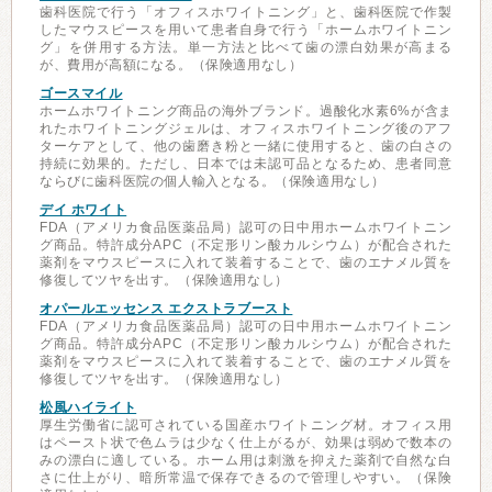
歯科医院で行う「オフィスホワイトニング」と、歯科医院で作製
したマウスピースを用いて患者自身で行う「ホームホワイトニン
グ」を併用する方法。単一方法と比べて歯の漂白効果が高まる
が、費用が高額になる。（保険適用なし）
ゴースマイル
ホームホワイトニング商品の海外ブランド。過酸化水素6%が含ま
れたホワイトニングジェルは、オフィスホワイトニング後のアフ
ターケアとして、他の歯磨き粉と一緒に使用すると、歯の白さの
持続に効果的。ただし、日本では未認可品となるため、患者同意
ならびに歯科医院の個人輸入となる。（保険適用なし）
デイ ホワイト
FDA（アメリカ食品医薬品局）認可の日中用ホームホワイトニン
グ商品。特許成分APC（不定形リン酸カルシウム）が配合された
薬剤をマウスピースに入れて装着することで、歯のエナメル質を
修復してツヤを出す。（保険適用なし）
オパールエッセンス エクストラブースト
FDA（アメリカ食品医薬品局）認可の日中用ホームホワイトニン
グ商品。特許成分APC（不定形リン酸カルシウム）が配合された
薬剤をマウスピースに入れて装着することで、歯のエナメル質を
修復してツヤを出す。（保険適用なし）
松風ハイライト
厚生労働省に認可されている国産ホワイトニング材。オフィス用
はペースト状で色ムラは少なく仕上がるが、効果は弱めで数本の
みの漂白に適している。ホーム用は刺激を抑えた薬剤で自然な白
さに仕上がり、暗所常温で保存できるので管理しやすい。（保険