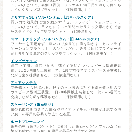
弱い力で効果的に歯を動かす「セルフライゲーションブラケッ
ト」のひとつで、裏側（舌側・リンガル）矯正用の薄くて目立ち
にくいクリップ型ブラケット。（保険適用なし）
クリアティSL（ソルベンタム：旧3Mヘルスケア）
弱い力で効果的に歯を動かす「セルフライゲーションブラケッ
ト」のひとつで、目立ちにくい半透明のセラミック素材からでき
たスライドクリップ型ブラケット。（保険適用なし）
スマートクリップ（ソルベンタム：旧3Mヘルスケア）
ワイヤーを固定せず、弱い力で効果的に歯を動かす「セルフライ
ゲーションブラケット」のひとつだが、必要に応じてワイヤー固
定も可能な金属製のクリップ型ブラケット。（保険適用なし）
インビザライン
幅広い症例に適応できる、薄くて透明なマウスピース型矯正装
置。1日20時間以上装着して、1週間前後でマウスピースを交換し
ながら歯を移動させる。（保険適用なし）
アクアシステム
プチ矯正とも呼ばれる、軽度の不正咬合に対する部分矯正用のマ
ウスピース型矯正装置。1日20時間以上装着して、約2～5週間で
交換しながら歯を移動させる。（保険適用なし）
スケーリング（歯石取り）
歯の表面に形成された歯石やバイオフィルム（細菌が形成する薄
い膜）を専用の器具で除去する処置。
ルートプレーニング
歯茎の中（歯周ポケット）に蓄積した歯石やバイオフィルム（細
菌が形成する薄い膜）を専用の器具で除去する治療。