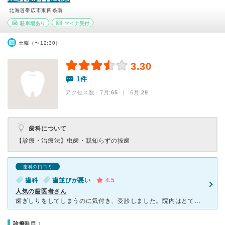
北海道帯広市東四条南
駐車場あり
マイナ受付
土曜（〜12:30）
3.30
1件
アクセス数 7月:
65
| 6月:
29
歯科について
【診療・治療法】
虫歯・親知らずの抜歯
歯科の口コミ
歯科
歯並びが悪い
4.5
人気の歯医者さん
歯ぎしりをしてしまうのに気付き、受診しました。院内はとても清潔で、スタッフの皆さん愛想が良い印象です。歯並びが若干悪く、噛み合わせが悪いせいで歯ぎしりし、頭痛など引き起こすことがわかりました。マウスピ
診療科目：