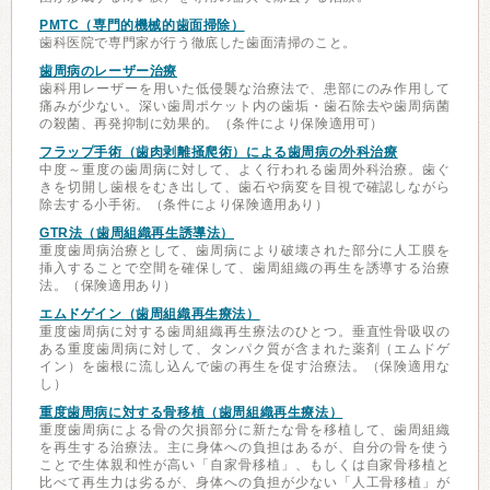
PMTC（専門的機械的歯面掃除）
歯科医院で専門家が行う徹底した歯面清掃のこと。
歯周病のレーザー治療
歯科用レーザーを用いた低侵襲な治療法で、患部にのみ作用して
痛みが少ない。深い歯周ポケット内の歯垢・歯石除去や歯周病菌
の殺菌、再発抑制に効果的。（条件により保険適用可）
フラップ手術（歯肉剥離掻爬術）による歯周病の外科治療
中度～重度の歯周病に対して、よく行われる歯周外科治療。歯ぐ
きを切開し歯根をむき出して、歯石や病変を目視で確認しながら
除去する小手術。（条件により保険適用あり）
GTR法（歯周組織再生誘導法）
重度歯周病治療として、歯周病により破壊された部分に人工膜を
挿入することで空間を確保して、歯周組織の再生を誘導する治療
法。（保険適用あり）
エムドゲイン（歯周組織再生療法）
重度歯周病に対する歯周組織再生療法のひとつ。垂直性骨吸収の
ある重度歯周病に対して、タンパク質が含まれた薬剤（エムドゲ
イン）を歯根に流し込んで歯の再生を促す治療法。（保険適用な
し）
重度歯周病に対する骨移植（歯周組織再生療法）
重度歯周病による骨の欠損部分に新たな骨を移植して、歯周組織
を再生する治療法。主に身体への負担はあるが、自分の骨を使う
ことで生体親和性が高い「自家骨移植」、もしくは自家骨移植と
比べて再生力は劣るが、身体への負担が少ない「人工骨移植」が