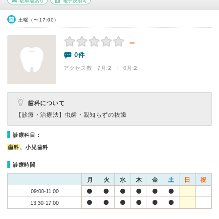
駐車場あり
電子決済可
土曜（〜17:00）
－
0件
アクセス数 7月:
2
| 6月:
2
歯科について
【診療・治療法】
虫歯・親知らずの抜歯
診療科目：
歯科
、小児歯科
診療時間
月
火
水
木
金
土
日
祝
09:00-11:00
13:30-17:00