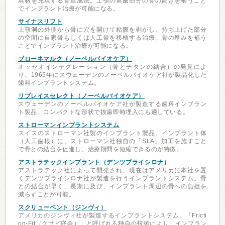
填材を充填する骨造成法。上顎の奥歯部分の骨の高さを補うこと
でインプラント治療が可能になる。
サイナスリフト
上顎洞の外側から骨に穴を開けて粘膜を剥がし、持ち上げた部分
の空間に自家骨もしくは人工骨を移植する治療。骨の厚みを補う
ことでインプラント治療が可能になる。
ブローネマルク（ノーベルバイオケア）
オッセオインテグレーション（骨とチタンの結合）の発見によ
り、1965年にスウェーデンのノーベルバイオケア社が製品化した
歯科インプラントシステム。
リプレイスセレクト（ノーベルバイオケア）
スウェーデンのノーベルバイオケア社が製造する歯科インプラン
ト製品。コンパクトな形状で抜歯即時埋入にも適している。
ストローマンインプラントシステム
スイスのストローマン社製のインプラント製品。インプラント体
（人工歯根）に、ストローマン社独自の「SLA」加工を施すこと
で骨との結合を促進し、治療期間を短縮できるのが特徴。
アストラテックインプラント（デンツプライシロナ）
アストラテック社によって開発され、現在はアメリカに本社を置
くデンツプライシロナ社が製造を行うインプラントシステム。骨
との結合が早く、長期に及び、インプラント周辺の骨への負担を
減らすことが可能。
スクリューベント（ジンヴィ）
アメリカのジンヴィ社が製造するインプラントシステム。「Fricti
on-Fit（クサビ嵌合）」と呼ばれる独自の技術により、インプラン