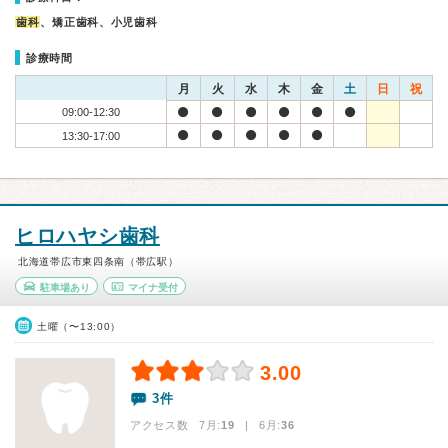
歯科
、矯正歯科、小児歯科
診療時間
月
火
水
木
金
土
日
祝
09:00-12:30
13:30-17:00
ヒロハヤシ歯科
北海道帯広市東四条南（帯広駅）
駐車場あり
マイナ受付
土曜（〜13:00）
3.00
3件
アクセス数 7月:
19
| 6月:
36