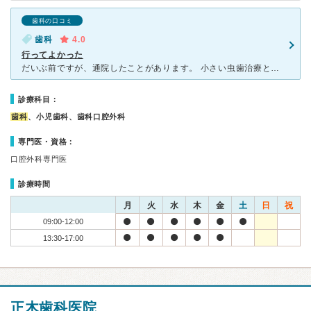
歯科の口コミ
歯科
4.0
行ってよかった
だいぶ前ですが、通院したことがあります。 小さい虫歯治療と（保険治療）、保険外の治療をしました。 小さい虫歯はすぐ治療が終わり今でも問題ないです。 保険外の治療は、金属の詰め物を白い保険外の詰め
診療科目：
歯科
、小児歯科、歯科口腔外科
専門医・資格：
口腔外科専門医
診療時間
月
火
水
木
金
土
日
祝
09:00-12:00
13:30-17:00
正木歯科医院