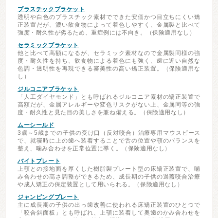
プラスチックブラケット
透明や白色のプラスチック素材でできた安価かつ目立ちにくい矯
正装置だが、濃い飲食物によって着色しやすく、金属製と比べて
強度・耐久性が劣るため、重症例には不向き。（保険適用なし）
セラミックブラケット
他と比べて高額になるが、セラミック素材なので金属製同様の強
度・耐久性を持ち、飲食物による着色にも強く、歯に近い自然な
色調・透明性を再現できる審美性の高い矯正装置。（保険適用な
し）
ジルコニアブラケット
「人工ダイヤモンド」とも呼ばれるジルコニア素材の矯正装置で
高額だが、金属アレルギーや変色リスクがない上、金属同等の強
度・耐久性と見た目の美しさを兼ね備える。（保険適用なし）
ムーシールド
3歳～5歳までの子供の受け口（反対咬合）治療専用マウスピース
で、就寝時に上の歯へ装着することで舌の位置や顎のバランスを
整え、噛み合わせを正常位置に導く。（保険適用なし）
バイトプレート
上顎との接地面を厚くした樹脂製プレート型の床矯正装置で、噛
み合わせの高さ調整ができるため、成長期の子供の過蓋咬合治療
や成人矯正の保定装置として用いられる。（保険適用なし）
ジャンピングプレート
主に成長期の子供の出っ歯改善に使われる床矯正装置のひとつで
「咬合斜面板」とも呼ばれ、上顎に装着して奥歯のかみ合わせを