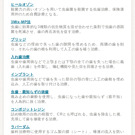
ヒールオゾン
殺菌力の高いオゾンを用いて虫歯菌を殺菌する虫歯治療。保険適
用外のため自費診療となる。
3Mix-MP法
虫歯に効果的な3種類の抗生物質を混ぜ合わせた薬剤で虫歯の原因
菌を死滅させ、歯の再石灰化を促す治療。
ブリッジ
虫歯などの理由で失った歯の隙間を埋めるため、両隣の歯を削
り、それらの歯の根を利用して人工の歯を補う治療。
入れ歯治療
虫歯や歯周病などで上顎または下顎の全ての歯を失った場合に義
歯（入れ歯）を作製し、噛む機能や見た目を回復させる治療。
インプラント
虫歯や歯周病などで歯を失った部分の顎の骨に人工の歯根を埋め
込み、人工の歯を取り付ける治療。
虫歯・親知らずの抜歯
痛み止めの麻酔を使用し、虫歯になった歯や親知らず（親不知）
を人為的に抜く治療。
コンポジットレジン
詰め物用の白色の樹脂で、CRとも呼ばれる。虫歯を除去した後、
充填して歯を修復する治療。
ラバーダム
歯科治療時に使用するゴム製の膜（シート）。唾液の流入を防い