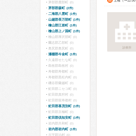
土曜（〜12:0
茅部郡鹿部町
(0)
茅部郡森町
(2件)
二海郡八雲町
(1件)
山越郡長万部町
(1件)
檜山郡江差町
(1件)
檜山郡上ノ国町
(1件)
檜山郡厚沢部町
(0)
爾志郡乙部町
(0)
診療所
奥尻郡奥尻町
(0)
瀬棚郡今金町
(1件)
久遠郡せたな町
(0)
島牧郡島牧村
(0)
寿都郡寿都町
(0)
寿都郡黒松内町
(0)
磯谷郡蘭越町
(0)
虻田郡ニセコ町
(0)
虻田郡真狩村
(0)
虻田郡留寿都村
(0)
虻田郡喜茂別町
(1件)
虻田郡京極町
(0)
虻田郡倶知安町
(1件)
岩内郡共和町
(0)
岩内郡岩内町
(1件)
古宇郡泊村
(0)