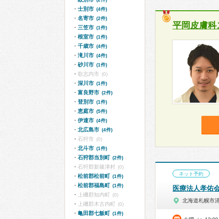
士別市
(4件)
名寄市
(2件)
平岡皮膚科
三笠市
(1件)
根室市
(1件)
千歳市
(4件)
滝川市
(4件)
砂川市
(1件)
歌志内市
(0)
深川市
(1件)
富良野市
(2件)
登別市
(1件)
恵庭市
(5件)
伊達市
(4件)
北広島市
(4件)
石狩市
(0)
北斗市
(1件)
石狩郡当別町
(2件)
石狩郡新篠津村
(0)
ネット予約
松前郡松前町
(1件)
松前郡福島町
(1件)
医療法人孝佑
上磯郡知内町
(0)
北海道札幌市
上磯郡木古内町
(0)
亀田郡七飯町
(1件)