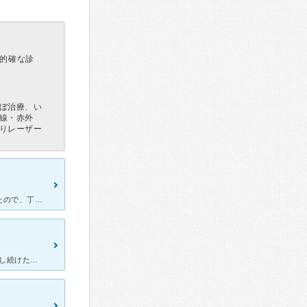
的確な診
ぼ治療、い
線・赤外
りレーザー
他の医院の口コミを書く時にこちらの皮膚科がトップページに出てきたので、丁度皮膚科へ行きたかったので口コミを見て行く事に決めました。 こちらはメディカルプラザの中に他の科も色々入ってる病院です。
足の裏にできた大きなウィルス性のイボが取れました。 10年以上存在し続けたイボは、ほかの皮膚科に3年通いましたが まったくよくならず、それどころか増えてしまいました。 ありとあらゆる民間療法も試