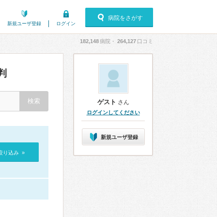
病院をさがす
新規ユーザ登録
ログイン
182,148
病院・
264,127
口コミ
判
ゲスト
さん
ログインしてください
新規ユーザ登録
絞り込み »