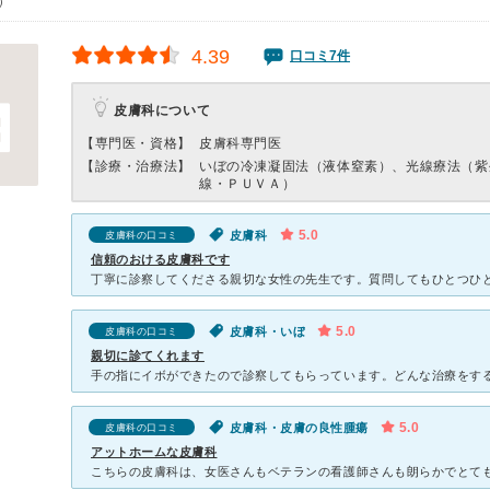
0）
4.39
口コミ7件
皮膚科について
【専門医・資格】
皮膚科専門医
【診療・治療法】
いぼの冷凍凝固法（液体窒素）、光線療法（紫
線・ＰＵＶＡ）
5.0
皮膚科
皮膚科の口コミ
信頼のおける皮膚科です
5.0
皮膚科・いぼ
皮膚科の口コミ
親切に診てくれます
5.0
皮膚科・皮膚の良性腫瘍
皮膚科の口コミ
アットホームな皮膚科