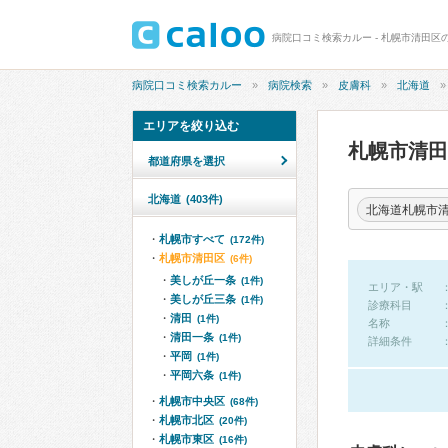
病院口コミ検索カルー - 札幌市清田区
病院口コミ検索カルー
病院検索
皮膚科
北海道
エリアを絞り込む
札幌市清
都道府県を選択
北海道
(403件)
北海道札幌市
札幌市すべて
(172件)
札幌市清田区
(6件)
美しが丘一条
(1件)
エリア・駅
美しが丘三条
(1件)
診療科目
清田
(1件)
名称
清田一条
(1件)
詳細条件
平岡
(1件)
平岡六条
(1件)
札幌市中央区
(68件)
札幌市北区
(20件)
札幌市東区
(16件)