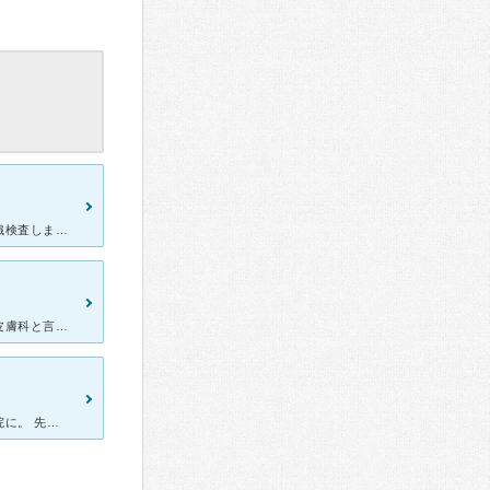
顔にできたイボがいびつに大きくなり、悪いものかな？とってから組織検査しましょうと言われるかしら？不安いっぱいで受診。先生は穏やかで優しく、ひと目見るなり、何もお聞きしていないのに、『悪いものではありま
昔からある皮膚科と言うような最新設備とかがある訳でなく、本当の皮膚科と言う感じの病院です。 先生はテキパキはっきりしている先生で温厚な優しい先生です。経験豊富な先生らしく、症状など診てすぐに病名が出
皮膚がかゆみと剥がれがあったので、知り合いから聞いていたこの病院に。 先生は初老の男性で、こじんまりとした病院です。 特に待つこと無く、すぐに診察。 あまり強い薬を出すタイプではない