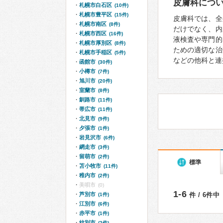
皮膚科につ
札幌市白石区
(10件)
札幌市豊平区
(15件)
皮膚科では、全
札幌市南区
(8件)
だけでなく、内
札幌市西区
(16件)
液検査や専門的
札幌市厚別区
(8件)
ための適切な治
札幌市手稲区
(5件)
などの他科と連
函館市
(30件)
小樽市
(7件)
旭川市
(20件)
室蘭市
(8件)
釧路市
(11件)
帯広市
(11件)
北見市
(9件)
夕張市
(1件)
岩見沢市
(6件)
網走市
(3件)
留萌市
(2件)
標準
苫小牧市
(11件)
稚内市
(2件)
美唄市
(0)
1-6
芦別市
件 / 6件中
(1件)
江別市
(6件)
赤平市
(1件)
紋別市
(2件)