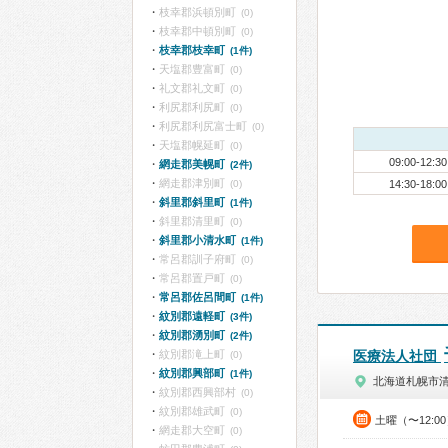
枝幸郡浜頓別町
(0)
枝幸郡中頓別町
(0)
枝幸郡枝幸町
(1件)
天塩郡豊富町
(0)
礼文郡礼文町
(0)
利尻郡利尻町
(0)
利尻郡利尻富士町
(0)
天塩郡幌延町
(0)
09:00-12:30
網走郡美幌町
(2件)
網走郡津別町
(0)
14:30-18:00
斜里郡斜里町
(1件)
斜里郡清里町
(0)
斜里郡小清水町
(1件)
常呂郡訓子府町
(0)
常呂郡置戸町
(0)
常呂郡佐呂間町
(1件)
紋別郡遠軽町
(3件)
紋別郡湧別町
(2件)
紋別郡滝上町
医療法人社団
(0)
紋別郡興部町
(1件)
北海道札幌市
紋別郡西興部村
(0)
紋別郡雄武町
(0)
土曜（〜12:0
網走郡大空町
(0)