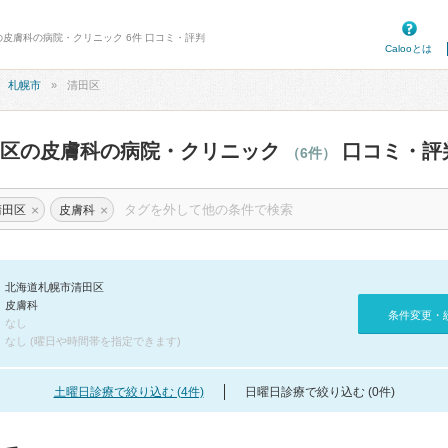
の皮膚科の病院・クリニック 6件 口コミ・評判
Calooとは
札幌市
清田区
田区の皮膚科の病院・クリニック
口コミ・評
（6件）
×
×
清田区
皮膚科
北海道札幌市清田区
皮膚科
条件変更・
なし
なし (曜日や時間帯を指定できます)
土曜日診療で絞り込む (4件)
日曜日診療で絞り込む (0件)