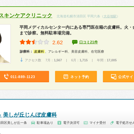
スキンケアクリニック
北海道札幌市清田区 平岡六条（
大谷地駅
）
平岡メディカルセンター内にある専門医在籍の皮膚科。火・金曜
まで診察。無料駐車場完備。
2.62
口コミ21件
診療科：
皮膚科
、アレルギー科、美容皮膚科、在宅医療
アクセス数 7月：
1,567
| 6月：
1,715
| 年間：
17,005
011-889-1123
ネット予約
公式サイ
美しが丘じんぼ皮膚科
会
清田区美しが丘一条
駐車場あり
電子決済可
マイナ受付
電子処方せ