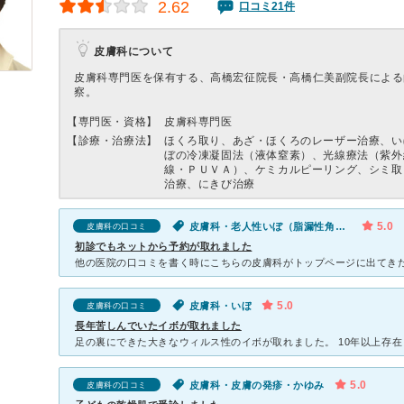
2.62
口コミ21件
皮膚科について
皮膚科専門医を保有する、高橋宏征院長・高橋仁美副院長による
察。
【専門医・資格】
皮膚科専門医
【診療・治療法】
ほくろ取り、あざ・ほくろのレーザー治療、い
ぼの冷凍凝固法（液体窒素）、光線療法（紫外
線・ＰＵＶＡ）、ケミカルピーリング、シミ取
治療、にきび治療
5.0
皮膚科・老人性いぼ（脂漏性角化症）
皮膚科の口コミ
初診でもネットから予約が取れました
5.0
皮膚科・いぼ
皮膚科の口コミ
長年苦しんでいたイボが取れました
5.0
皮膚科・皮膚の発疹・かゆみ
皮膚科の口コミ