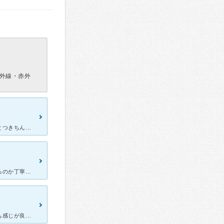
外線・赤外
丁寧に診察してくださる親切な女性の先生です。質問してもひとつひとつきちんと親切に答えてくれて、信頼できると思いました。看護師さんや受付のかたもしっかりしていて感じがよかったです。月、木以外は午前中診療
手の指にイボができたので診察してもらっています。どんな治療をするのか丁寧にわかりやすく見通しを持って教えてくれたので、安心できました。液体窒素での治療は少し痛いですが、先生や看護師さんたちは慣れた手つ
こちらの皮膚科は、女医さんもベテランの看護師さんも朗らかでとても感じが良いです。午後からの休診が多いので普段からとても混んでいますが、待つ価値はあります。 先生はきちんと質問に応えてくれるし、相談し