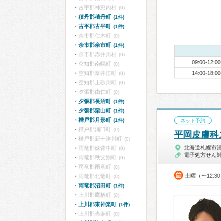
古宇郡神恵内村
(0)
積丹郡積丹町
(1件)
古平郡古平町
(1件)
余市郡仁木町
(0)
余市郡余市町
(1件)
余市郡赤井川村
(0)
09:00-12:00
空知郡南幌町
(0)
空知郡奈井江町
14:00-18:00
(0)
空知郡上砂川町
(0)
夕張郡由仁町
(0)
夕張郡長沼町
(1件)
夕張郡栗山町
(1件)
樺戸郡月形町
(1件)
ネット予約
樺戸郡浦臼町
(0)
平岡皮膚科
樺戸郡新十津川町
(0)
北海道札幌市
雨竜郡妹背牛町
(0)
電子処方せん
雨竜郡秩父別町
(0)
雨竜郡雨竜町
(0)
土曜（〜12:3
雨竜郡北竜町
(0)
雨竜郡沼田町
(1件)
上川郡鷹栖町
(0)
上川郡東神楽町
(1件)
上川郡当麻町
(0)