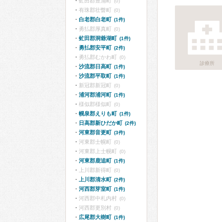
虻田郡豊浦町
(0)
有珠郡壮瞥町
(0)
白老郡白老町
(1件)
勇払郡厚真町
(0)
虻田郡洞爺湖町
(1件)
勇払郡安平町
(2件)
勇払郡むかわ町
(0)
診療所
沙流郡日高町
(1件)
沙流郡平取町
(1件)
新冠郡新冠町
(0)
浦河郡浦河町
(1件)
様似郡様似町
(0)
幌泉郡えりも町
(1件)
日高郡新ひだか町
(2件)
河東郡音更町
(3件)
河東郡士幌町
(0)
河東郡上士幌町
(0)
河東郡鹿追町
(1件)
上川郡新得町
(0)
上川郡清水町
(2件)
河西郡芽室町
(1件)
河西郡中札内村
(0)
河西郡更別村
(0)
広尾郡大樹町
(1件)