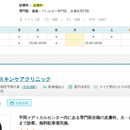
診療科：
皮膚科
専門医・資格：
アレルギー専門医、皮膚科専門医
アクセス数 7月：
393
| 6月：
428
| 年間：
4,017
月
火
水
木
金
土
●
●
●
●
●
15:00-18:00
15:00-18:00
●
●
スキンケアクリニック
清田区平岡六条（
大谷地駅
）
駐車場あり
電子決済可
マイナ受付 (スマホ可
対応
女医在籍
0）
平岡メディカルセンター内にある専門医在籍の皮膚科。火・金曜
まで診察。無料駐車場完備。