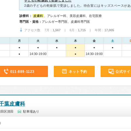
子どもの乾燥肌で受診しました
診療科：
皮膚科
、アレルギー科、美容皮膚科、在宅医療
専門医・資格：
アレルギー専門医、皮膚科専門医
アクセス数 7月：
1,567
| 6月：
1,715
| 年間：
17,005
月
火
水
木
金
土
●
●
●
●
●
●
14:30-19:00
14:30-19:00
●
●
011-889-1123
ネット予約
公式サイ
千葉皮膚科
清田区清田
駐車場あり
0）