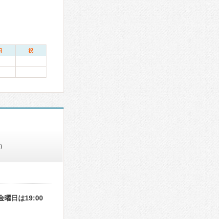
日
祝
)
日は19:00