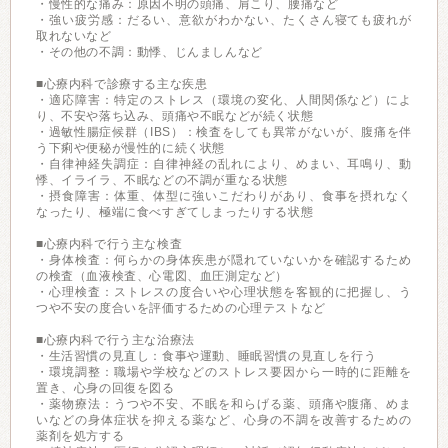
・慢性的な痛み：原因不明の頭痛、肩こり、腰痛など
・強い疲労感：だるい、意欲がわかない、たくさん寝ても疲れが
取れないなど
・その他の不調：動悸、じんましんなど
■心療内科で診療する主な疾患
・適応障害：特定のストレス（環境の変化、人間関係など）によ
り、不安や落ち込み、頭痛や不眠などが続く状態
・過敏性腸症候群（IBS）：検査をしても異常がないが、腹痛を伴
う下痢や便秘が慢性的に続く状態
・自律神経失調症：自律神経の乱れにより、めまい、耳鳴り、動
悸、イライラ、不眠などの不調が重なる状態
・摂食障害：体重、体型に強いこだわりがあり、食事を摂れなく
なったり、極端に食べすぎてしまったりする状態
■心療内科で行う主な検査
・身体検査：何らかの身体疾患が隠れていないかを確認するため
の検査（血液検査、心電図、血圧測定など）
・心理検査：ストレスの度合いや心理状態を客観的に把握し、う
つや不安の度合いを評価するための心理テストなど
■心療内科で行う主な治療法
・生活習慣の見直し：食事や運動、睡眠習慣の見直しを行う
・環境調整：職場や学校などのストレス要因から一時的に距離を
置き、心身の回復を図る
・薬物療法：うつや不安、不眠を和らげる薬、頭痛や腹痛、めま
いなどの身体症状を抑える薬など、心身の不調を改善するための
薬剤を処方する