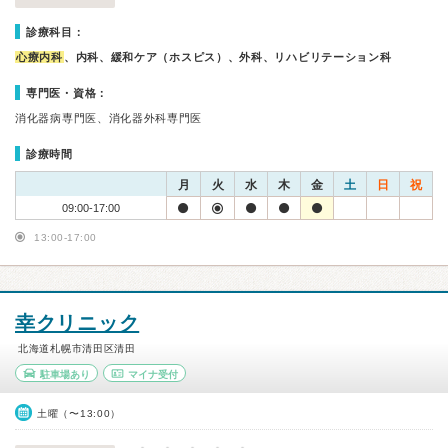
診療科目：
心療内科
、内科、緩和ケア（ホスピス）、外科、リハビリテーション科
専門医・資格：
消化器病専門医、消化器外科専門医
診療時間
月
火
水
木
金
土
日
祝
09:00-17:00
13:00-17:00
幸クリニック
北海道札幌市清田区清田
駐車場あり
マイナ受付
土曜（〜13:00）