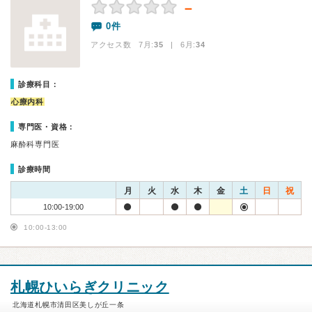
－
0件
アクセス数 7月:
35
| 6月:
34
診療科目：
心療内科
専門医・資格：
麻酔科専門医
診療時間
月
火
水
木
金
土
日
祝
10:00-19:00
10:00-13:00
札幌ひいらぎクリニック
北海道札幌市清田区美しが丘一条