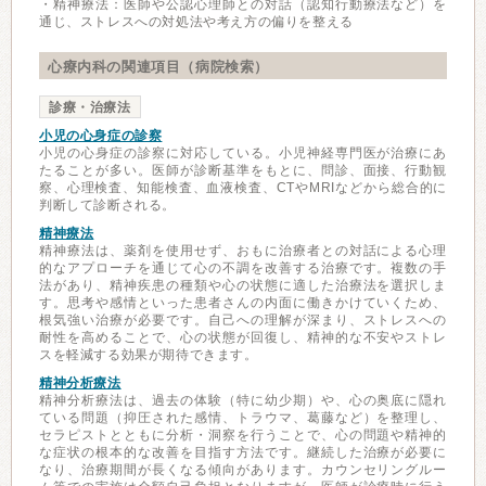
・精神療法：医師や公認心理師との対話（認知行動療法など）を
通じ、ストレスへの対処法や考え方の偏りを整える
心療内科の関連項目（病院検索）
診療・治療法
小児の心身症の診察
小児の心身症の診察に対応している。小児神経専門医が治療にあ
たることが多い。医師が診断基準をもとに、問診、面接、行動観
察、心理検査、知能検査、血液検査、CTやMRIなどから総合的に
判断して診断される。
精神療法
精神療法は、薬剤を使用せず、おもに治療者との対話による心理
的なアプローチを通じて心の不調を改善する治療です。複数の手
法があり、精神疾患の種類や心の状態に適した治療法を選択しま
す。思考や感情といった患者さんの内面に働きかけていくため、
根気強い治療が必要です。自己への理解が深まり、ストレスへの
耐性を高めることで、心の状態が回復し、精神的な不安やストレ
スを軽減する効果が期待できます。
精神分析療法
精神分析療法は、過去の体験（特に幼少期）や、心の奥底に隠れ
ている問題（抑圧された感情、トラウマ、葛藤など）を整理し、
セラピストとともに分析・洞察を行うことで、心の問題や精神的
な症状の根本的な改善を目指す方法です。継続した治療が必要に
なり、治療期間が長くなる傾向があります。カウンセリングルー