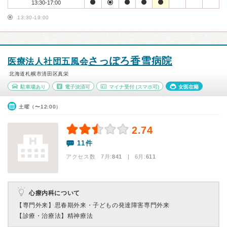
13:30-17:00
13:30-19:00
さっぽろ香雪病院
医療法人社団五風会
北海道札幌市清田区真栄
駐車場あり
電子決済可
マイナ受付
(スマホ可)
女医在籍
土曜（〜12:00）
2.74
11件
アクセス数 7月:
841
| 6月:
611
心療内科について
【専門外来】
思春期外来・子どもの発達障害専門外来
【診療・治療法】
精神療法