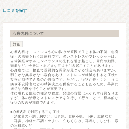
口コミを探す
心療内科について
詳細
心療内科は、ストレスや心の悩みが原因で生じる体の不調（心身
症）の治療を行う診療科です。強いストレスやプレッシャーは、
自律神経やホルモンバランスの乱れを引き起こし、胃痛や動悸、
頭痛など、全身にさまざまな症状を引き起こすことがあります。
心身症では、検査で器質的な異常が見つかる場合もありますが、
明らかな異常がない場合もあり、ストレスが軽減されると症状の
改善が期待できるのが特徴です。ただし、症状が長引くと、うつ
病や不安障害などの精神疾患を併発することもあるため、早期に
適切な治療を行うことが重要です。
体に現れる症状の種類や程度、発症の背景は人それぞれ異なりま
すが、体の治療とストレスケアを並行して行うことで、根本的な
症状の改善が期待できます。
■心療内科で対応する主な症状
・消化器の不調：胸やけ、吐き気、食欲不振、下痢、腹痛など
・耳鼻、神経の不調：めまい、立ちくらみ、耳鳴り、しびれ、喉
の違和感など