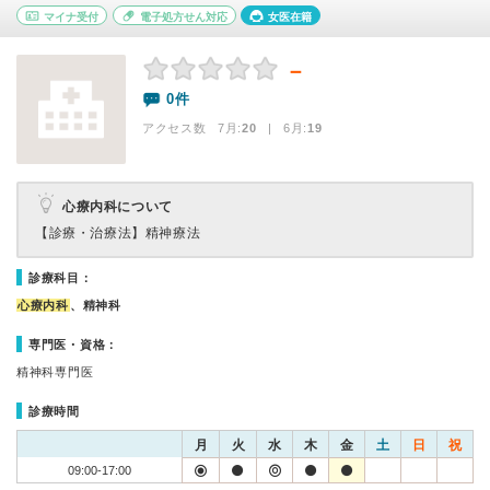
マイナ受付
電子処方せん対応
女医在籍
－
0件
アクセス数 7月:
20
| 6月:
19
心療内科について
【診療・治療法】
精神療法
診療科目：
心療内科
、精神科
専門医・資格：
精神科専門医
診療時間
月
火
水
木
金
土
日
祝
09:00-17:00