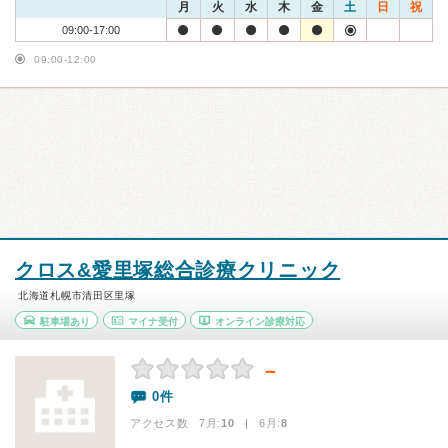
月
火
水
木
金
土
日
祝
09:00-17:00
09:00-12:00
クロス&愛里塚総合診療クリニック
北海道札幌市清田区里塚
駐車場あり
マイナ受付
オンライン診療対応
－
0件
アクセス数 7月:
10
| 6月:
8