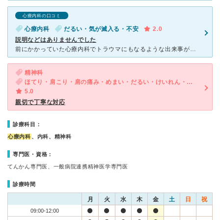
心療内科の口コミ
心療内科
だるい・気が滅入る・不安
2.0
説明などはありませんでした
前にかかっていた心療内科でトラウマにもなるような出来事があり心療内科には行くのをためらっていたのですが、麻痺などが出て来て精神的なものだと言われたため、こちらを受診することにしました。 診療時間
精神科
ほてり・肩こり・肩の痛み・めまい・だるい・けいれん・動悸・息切れ・体調不良・寝つきが悪い・不眠・急性の下痢・気が滅入る・不安・気分が異常に高揚している・物忘れがひどい
5.0
親切で丁寧な対応
診療科目：
心療内科
、内科、精神科
専門医・資格：
てんかん専門医、一般病院連携精神医学専門医
診療時間
月
火
水
木
金
土
日
祝
09:00-12:00