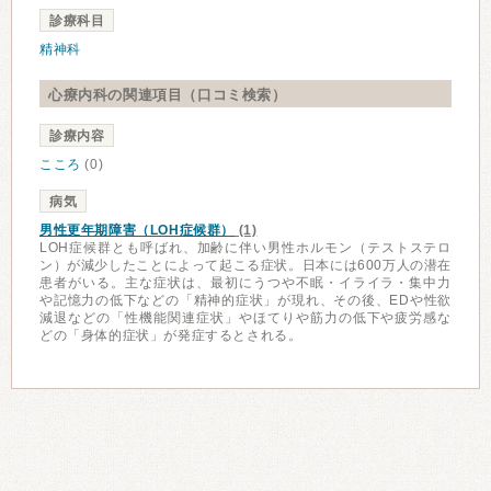
診療科目
精神科
心療内科の関連項目（口コミ検索）
診療内容
こころ
(0)
病気
男性更年期障害（LOH症候群）
(1)
LOH症候群とも呼ばれ、加齢に伴い男性ホルモン（テストステロ
ン）が減少したことによって起こる症状。日本には600万人の潜在
患者がいる。主な症状は、最初にうつや不眠・イライラ・集中力
や記憶力の低下などの「精神的症状」が現れ、その後、EDや性欲
減退などの「性機能関連症状」やほてりや筋力の低下や疲労感な
どの「身体的症状」が発症するとされる。