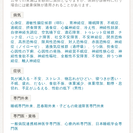
ム等での実施は全額自己負担となりますが、医師が診療時に行う
場合には健康保険が適用されることがあります。
病気
心身症
、
過敏性腸症候群（IBS）
、
胃神経症
、
睡眠障害
、
不眠症
、
過眠症
、
摂食障害
、
過食症
、
心臓神経症
、
冷え性
、
神経性頻尿
、
自律神経失調症
、
空気嚥下症
、
適応障害
、
トゥレット症候群
、
チ
ック症
、
パニック障害
、
社交不安障害
、
不安神経症
、
閉所恐怖
症
、
高所恐怖症
、
限局性恐怖症
、
対人恐怖症
、
赤面恐怖症
、
神経
症（ノイローゼ）
、
過換気症候群（過呼吸）
、
うつ病
、
拒食症
、
心因性の下痢
、
心因性の発熱
、
神経質不眠症
、
神経性狭心症
、
神
経性食欲不振
、
神経性嘔吐
、
全般性不安障害
、
不登校
、
抑うつ神
経症
、
離人神経症
症状
気が滅入る・不安
、
ストレス
、
物忘れがひどい
、
寝つきが悪い・
不眠
、
疲れ
、
だるい
、
食欲不振
、
体重減少
、
体重増加
、
動悸・息
切れ
、
手足がふるえる
、
性欲の低下（男性）
専門外来
睡眠専門外来
、
思春期外来・子どもの発達障害専門外来
専門医・資格
一般病院連携精神医学専門医
、
心療内科専門医
、
日本睡眠学会専
門医