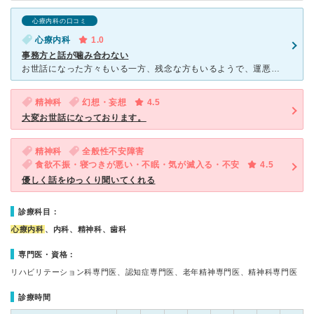
心療内科の口コミ
心療内科
1.0
事務方と話が噛み合わない
お世話になった方々もいる一方、残念な方もいるようで、運悪く当たってしまいました。 電話引き継ぎが上手くいっていない。 私担当じゃないので。 私きいてません。 私に言われても。と全く話が通りませ
精神科
幻想・妄想
4.5
大変お世話になっております。
精神科
全般性不安障害
食欲不振・寝つきが悪い・不眠・気が滅入る・不安
4.5
優しく話をゆっくり聞いてくれる
診療科目：
心療内科
、内科、精神科、歯科
専門医・資格：
リハビリテーション科専門医、認知症専門医、老年精神専門医、精神科専門医
診療時間