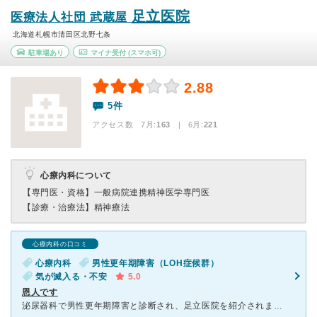
足立医院
医療法人社団 武蔵屋
北海道札幌市清田区北野七条
駐車場あり
マイナ受付
(スマホ可)
2.88
5件
アクセス数 7月:
163
| 6月:
221
心療内科について
【専門医・資格】
一般病院連携精神医学専門医
【診療・治療法】
精神療法
心療内科の口コミ
心療内科
男性更年期障害（LOH症候群）
気が滅入る・不安
5.0
恩人です
泌尿器科で男性更年期障害と診断され、足立医院を紹介されました。 その当時は、午前を過ぎると椅子に腰掛けておれず、足の冷えと(冷え症では全くないのですが…)、疲労感、嫌悪感でとても辛い毎日を送る日々で