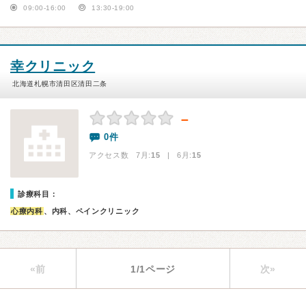
09:00-16:00
13:30-19:00
幸クリニック
北海道札幌市清田区清田二条
－
0件
アクセス数 7月:
15
| 6月:
15
診療科目：
心療内科
、内科、ペインクリニック
«前
1/1ページ
次»