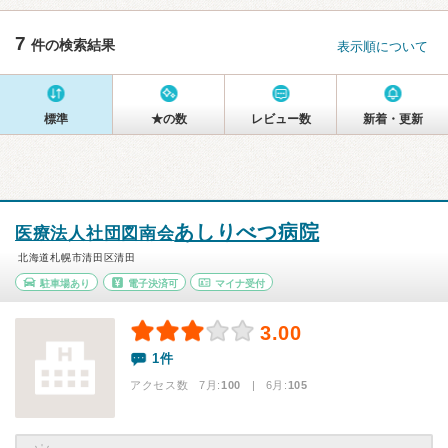
7
件の検索結果
表示順について
標準
★の数
レビュー数
新着・更新
あしりべつ病院
医療法人社団図南会
北海道札幌市清田区清田
駐車場あり
電子決済可
マイナ受付
3.00
1件
アクセス数 7月:
100
| 6月:
105