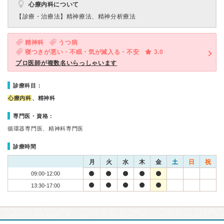
心療内科について
【診療・治療法】
精神療法、精神分析療法
精神科
うつ病
寝つきが悪い・不眠・気が滅入る・不安
3.0
プロ医師が複数名いらっしゃいます
診療科目：
心療内科
、精神科
専門医・資格：
循環器専門医、精神科専門医
診療時間
月
火
水
木
金
土
日
祝
09:00-12:00
13:30-17:00