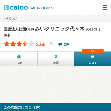
« 病院TOP
みいクリニック代々木
医療法人社団DEN
の口コミ・
評判
3.56
2件
？
2件
TOP
地図
口コミ
この病院の口コミ (2件)