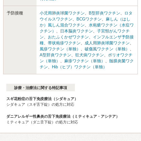
予防接種
小児用肺炎球菌ワクチン
、
B型肝炎ワクチン
、
ロタ
ウイルスワクチン
、
BCGワクチン
、
麻しん（はし
か）風しん混合ワクチン
、
水疱瘡ワクチン（水痘ワ
クチン）
、
日本脳炎ワクチン
、
子宮頸がんワクチ
ン
、
おたふくかぜワクチン
、
インフルエンザ予防接
種
、
帯状疱疹ワクチン
、
成人用肺炎球菌ワクチン
、
風疹ワクチン（単独）
、
破傷風ワクチン（単独）
、
A型肝炎ワクチン
、
狂犬病ワクチン
、
ポリオワクチ
ン（単独）
、
麻疹ワクチン（単独）
、
髄膜炎菌ワク
チン
、
Hib（ヒブ）ワクチン（単独）
診療・治療法に関する特記事項
スギ花粉症の舌下免疫療法（シダキュア）
シダキュア（スギ舌下錠）の処方に対応
ダニアレルギー性鼻炎の舌下免疫療法（ミティキュア・アシテア）
ミティキュア（ダニ舌下錠）の処方に対応