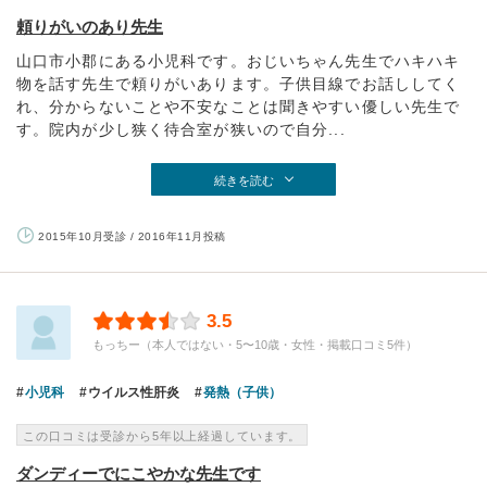
頼りがいのあり先生
山口市小郡にある小児科です。おじいちゃん先生でハキハキ
物を話す先生で頼りがいあります。子供目線でお話ししてく
れ、分からないことや不安なことは聞きやすい優しい先生で
す。院内が少し狭く待合室が狭いので自分...
続きを読む
2015年10月受診 / 2016年11月投稿
3.5
もっちー（本人ではない・5〜10歳・女性・掲載口コミ5件）
小児科
ウイルス性肝炎
発熱（子供）
この口コミは受診から5年以上経過しています。
ダンディーでにこやかな先生です