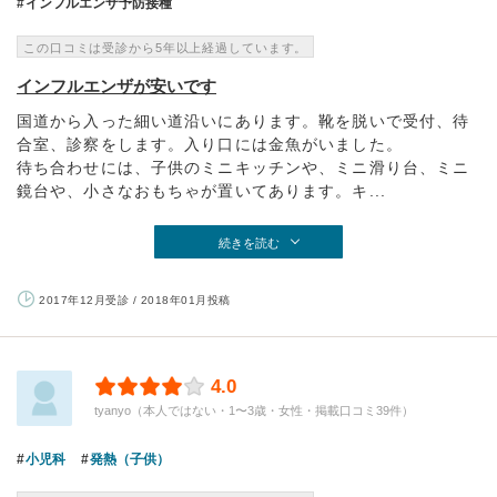
インフルエンザ予防接種
この口コミは受診から5年以上経過しています。
インフルエンザが安いです
国道から入った細い道沿いにあります。靴を脱いで受付、待
合室、診察をします。入り口には金魚がいました。
待ち合わせには、子供のミニキッチンや、ミニ滑り台、ミニ
鏡台や、小さなおもちゃが置いてあります。キ...
続きを読む
2017年12月受診 / 2018年01月投稿
4.0
tyanyo（本人ではない・1〜3歳・女性・掲載口コミ39件）
小児科
発熱（子供）