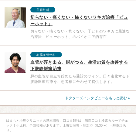
美容外科
切らない・痛くない・怖くないワキガ治療「ビュ
ーホット」
切らない・痛くない・怖くない。子どものワキガに最適な
治療法「ビューホット」のパイオニア的存在
心臓血管外科
血管が浮き出る、脚がつる。生活の質を改善する
下肢静脈瘤治療
脚の血管が目立ち始めたら受診のサイン。日々進化する下
肢静脈瘤治療を、患者様に合わせて提供します。
ドクターズインタビューをもっと読む »
はまもと小児クリニックの基本情報、口コミ5件は、病院口コミ検索カルーでチェ
ック！小児科、予防接種があります。土曜日診察・朝対応（8:30〜）・駐車場あ
り。