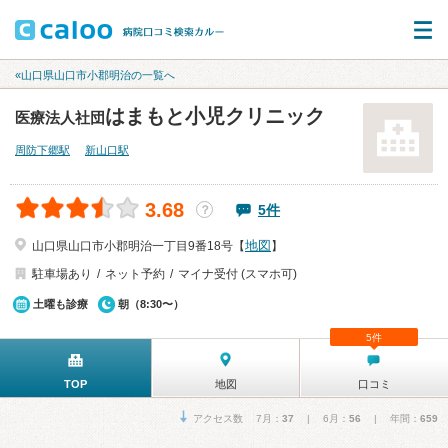
«山口県山口市小郡明治の一覧へ
はまもと小児クリニック
医療法人社団
周防下郷駅
新山口駅
3.68
5件
？
地図
山口県山口市小郡明治一丁目9番18号【
】
駐車場あり
ネット予約
マイナ受付 (スマホ可)
土曜も診療
朝（8:30〜）
5件
TOP
地図
口コミ
アクセス数 7月：
37
| 6月：
56
| 年間：
659