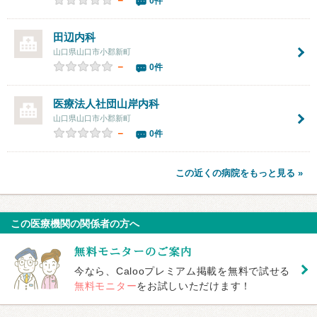
0件
田辺内科
山口県山口市小郡新町
－
0件
医療法人社団
山岸内科
山口県山口市小郡新町
－
0件
この近くの病院をもっと見る »
この医療機関の関係者の方へ
今なら、Calooプレミアム掲載を無料で試せる
無料モニター
をお試しいただけます！