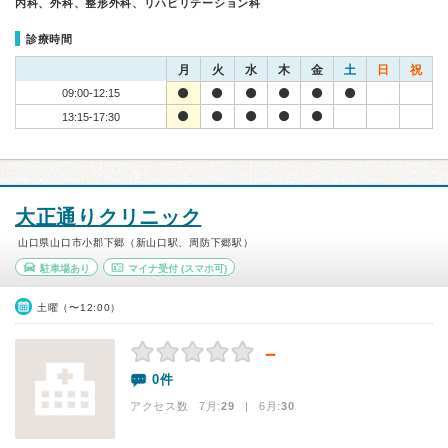
内科、外科、整形外科、リハビリテーション科
診療時間
月
火
水
木
金
土
日
祝
09:00-12:15
13:15-17:30
大正通りクリニック
山口県山口市小郡下郷（新山口駅、周防下郷駅）
駐車場あり
マイナ受付
(スマホ可)
土曜（〜12:00）
－
0件
アクセス数 7月:
29
| 6月:
30