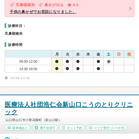
耳鼻咽喉科
鼻水が出る
4.5
子供の鼻かぜでお世話になりました。
診療科目：
耳鼻咽喉科
診療時間
月
火
水
木
金
土
日
祝
09:00-12:00
14:30-18:00
09:00-13:30
医療法人社団浩仁会新山口こうのとりクリニ
ック
山口県山口市小郡花園町（新山口駅）
駐車場あり
電子決済可
ネット予約
マイナ受付
(スマホ可)