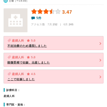
土曜（〜15:00）
3.47
5件
アクセス数 7月:
252
| 6月:
245
産婦人科
5.0
不妊治療のため通院しました
産婦人科
5.0
顕微受精で妊娠、出産しました
産婦人科
4.5
ここで妊娠しました
診療科目：
産婦人科
専門医・資格：