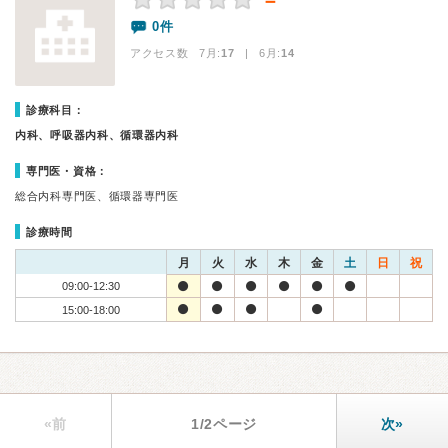
－
0件
アクセス数 7月:
17
| 6月:
14
診療科目：
内科、呼吸器内科、循環器内科
専門医・資格：
総合内科専門医、循環器専門医
診療時間
月
火
水
木
金
土
日
祝
09:00-12:30
15:00-18:00
«前
1/2ページ
次»