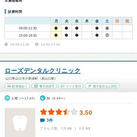
耳鼻咽喉科
診療時間
月
火
水
木
金
土
日
祝
09:00-12:30
15:00-18:30
09:00-12:00
14:00-17:00
ローズデンタルクリニック
山口県山口市小郡栄町（新山口駅）
駐車場あり
電子決済可
マイナ受付
電子処方せん対応
土曜（〜17:45）
朝（8:45〜）
3.50
3件
アクセス数 7月:
45
| 6月:
53