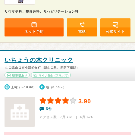
リウマチ科、整形外科、リハビリテーション科
ネット予約
電話
公式サイト
いちょうの木クリニック
山口県山口市小郡船倉町（新山口駅、周防下郷駅）
駐車場あり
マイナ受付
(スマホ可)
土曜（〜18:00）
朝（8:00〜）
3.90
6件
アクセス数 7月:
768
| 6月:
624