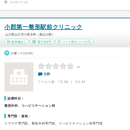
16:00-17:45
小郡第一整形駅前クリニック
山口県山口市小郡令和（新山口駅）
駐車場あり
電子決済可
マイナ受付
(スマホ可)
土曜（〜13:00）
－
0件
アクセス数 7月:
29
| 6月:
37
診療科目：
整形外科、リハビリテーション科
専門医・資格：
リウマチ専門医、整形外科専門医、リハビリテーション科専門医