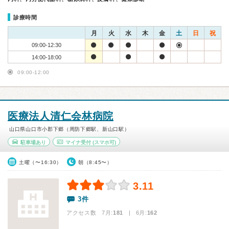
診療時間
月
火
水
木
金
土
日
祝
09:00-12:30
14:00-18:00
09:00-12:00
医療法人清仁会林病院
山口県山口市小郡下郷（周防下郷駅、新山口駅）
駐車場あり
マイナ受付
(スマホ可)
土曜（〜16:30）
朝（8:45〜）
3.11
3件
アクセス数 7月:
181
| 6月:
162