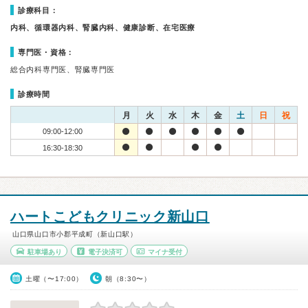
診療科目：
内科、循環器内科、腎臓内科、健康診断、在宅医療
専門医・資格：
総合内科専門医、腎臓専門医
診療時間
月
火
水
木
金
土
日
祝
09:00-12:00
16:30-18:30
ハートこどもクリニック新山口
山口県山口市小郡平成町（新山口駅）
駐車場あり
電子決済可
マイナ受付
土曜（〜17:00）
朝（8:30〜）