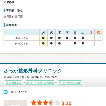
泌尿器科
専門医・資格：
泌尿器科専門医
診療時間
月
火
水
木
金
土
日
祝
08:30-12:00
14:00-18:30
さっか整形外科クリニック
山口県山口市小郡下郷（新山口駅、周防下郷駅）
駐車場あり
マイナ受付
(スマホ可)
電子処方せん対応
土曜（〜12:30）
3.32