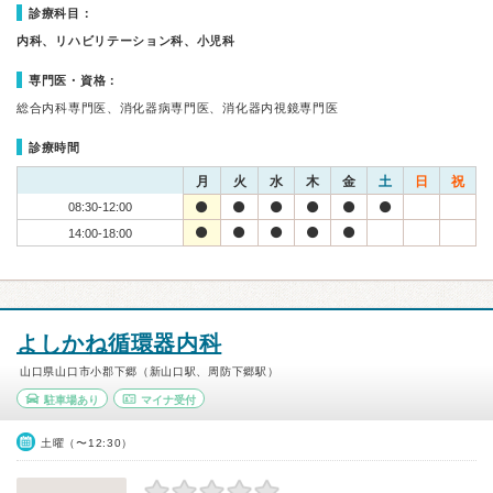
診療科目：
内科、リハビリテーション科、小児科
専門医・資格：
総合内科専門医、消化器病専門医、消化器内視鏡専門医
診療時間
月
火
水
木
金
土
日
祝
08:30-12:00
14:00-18:00
よしかね循環器内科
山口県山口市小郡下郷（新山口駅、周防下郷駅）
駐車場あり
マイナ受付
土曜（〜12:30）