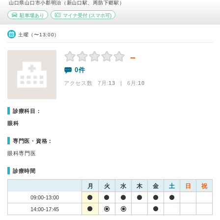
山口県山口市小郡明治（新山口駅、周防下郷駅）
駐車場あり
マイナ受付
(スマホ可)
土曜（〜13:00）
－
0件
アクセス数 7月:
13
| 6月:
10
診療科目：
眼科
専門医・資格：
眼科専門医
診療時間
月
火
水
木
金
土
日
祝
09:00-13:00
14:00-17:45