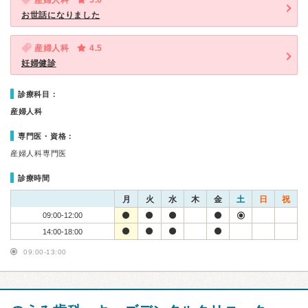
産婦人科
5.0
お世話になりました
産婦人科
4.5
妊婦健診
診療科目：
産婦人科
専門医・資格：
産婦人科専門医
診療時間
月
火
水
木
金
土
日
祝
09:00-12:00
14:00-18:00
09:00-13:00