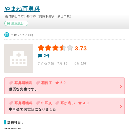
やまね耳鼻科
山口県山口市小郡下郷（周防下郷駅、新山口駅）
駐車場あり
土曜（〜17:00）
3.73
2件
アクセス数 7月:
98
| 6月:
107
耳鼻咽喉科
花粉症
5.0
優秀な先生です。
耳鼻咽喉科
中耳炎
耳が痛い
4.0
中耳炎でお世話になりました
診療科目：