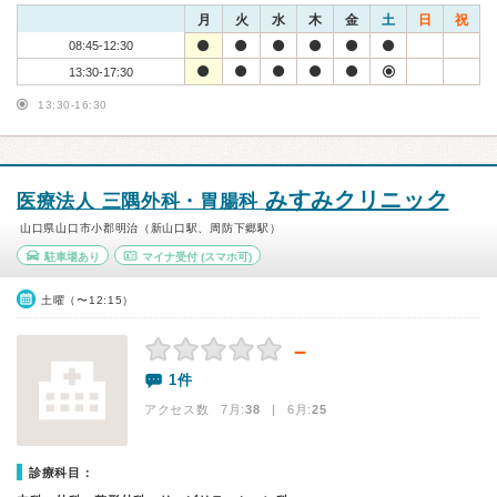
月
火
水
木
金
土
日
祝
08:45-12:30
13:30-17:30
13:30-16:30
みすみクリニック
医療法人 三隅外科・胃腸科
山口県山口市小郡明治（新山口駅、周防下郷駅）
駐車場あり
マイナ受付
(スマホ可)
土曜（〜12:15）
－
1件
アクセス数 7月:
38
| 6月:
25
診療科目：