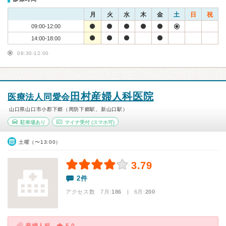
月
火
水
木
金
土
日
祝
09:00-12:00
14:00-18:00
08:30-12:00
田村産婦人科医院
医療法人同愛会
山口県山口市小郡下郷（周防下郷駅、新山口駅）
駐車場あり
マイナ受付
(スマホ可)
土曜（〜13:00）
3.79
2件
アクセス数 7月:
186
| 6月:
200