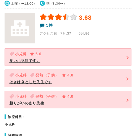
土曜（〜12:00）
朝（8:30〜）
3.68
5件
アクセス数 7月:
37
| 6月:
56
小児科
5.0
良い小児科です。
小児科
発熱（子供）
4.0
はきはきとした先生です
小児科
発熱（子供）
4.0
頼りがいのあり先生
診療科目：
小児科
診療時間