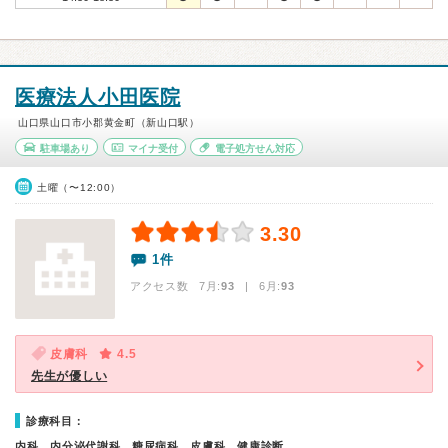
医療法人小田医院
山口県山口市小郡黄金町（新山口駅）
駐車場あり
マイナ受付
電子処方せん対応
土曜（〜12:00）
3.30
1件
アクセス数 7月:
93
| 6月:
93
皮膚科
4.5
先生が優しい
診療科目：
内科、内分泌代謝科、糖尿病科、皮膚科、健康診断