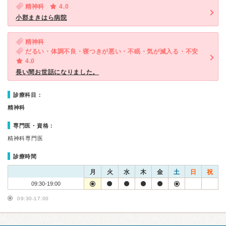
精神科
4.0
小郡まきはら病院
精神科
だるい・体調不良・寝つきが悪い・不眠・気が滅入る・不安
4.0
長い間お世話になりました。
診療科目：
精神科
専門医・資格：
精神科専門医
診療時間
月
火
水
木
金
土
日
祝
09:30-19:00
09:30-17:00