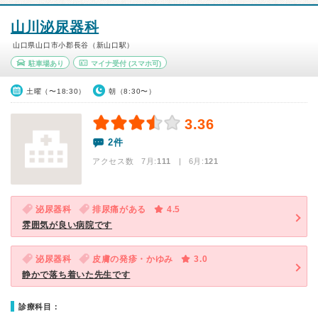
山川泌尿器科
山口県山口市小郡長谷（新山口駅）
駐車場あり
マイナ受付
(スマホ可)
土曜（〜18:30）
朝（8:30〜）
3.36
2件
アクセス数 7月:
111
| 6月:
121
泌尿器科
排尿痛がある
4.5
雰囲気が良い病院です
泌尿器科
皮膚の発疹・かゆみ
3.0
静かで落ち着いた先生です
診療科目：