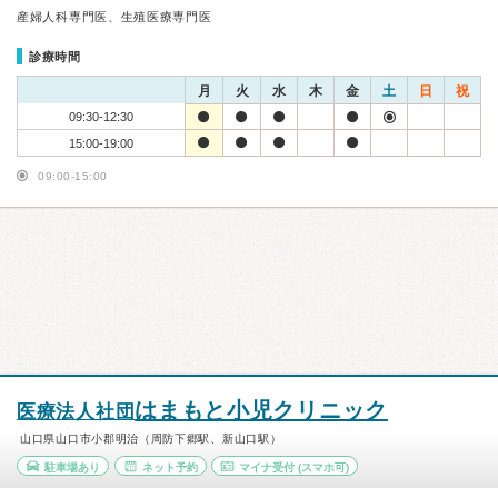
産婦人科専門医、生殖医療専門医
診療時間
月
火
水
木
金
土
日
祝
09:30-12:30
15:00-19:00
09:00-15:00
はまもと小児クリニック
医療法人社団
山口県山口市小郡明治（周防下郷駅、新山口駅）
駐車場あり
ネット予約
マイナ受付
(スマホ可)