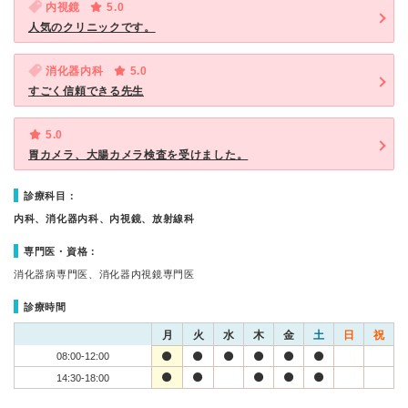
内視鏡
5.0
人気のクリニックです。
消化器内科
5.0
すごく信頼できる先生
5.0
胃カメラ、大腸カメラ検査を受けました。
診療科目：
内科、消化器内科、内視鏡、放射線科
専門医・資格：
消化器病専門医、消化器内視鏡専門医
診療時間
月
火
水
木
金
土
日
祝
08:00-12:00
14:30-18:00