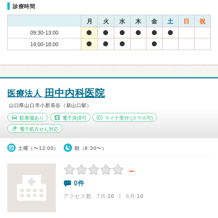
診療時間
月
火
水
木
金
土
日
祝
09:30-13:00
14:00-18:00
田中内科医院
医療法人
山口県山口市小郡長谷（新山口駅）
駐車場あり
電子決済可
マイナ受付
(スマホ可)
電子処方せん対応
土曜（〜12:00）
朝（8:30〜）
－
0件
アクセス数 7月:
10
| 6月:
10