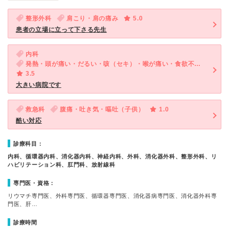
整形外科
肩こり・肩の痛み
5.0
患者の立場に立って下さる先生
内科
発熱・頭が痛い・だるい・咳（セキ）・喉が痛い・食欲不振・体調不良
3.5
大きい病院です
救急科
腹痛・吐き気・嘔吐（子供）
1.0
酷い対応
診療科目：
内科、循環器内科、消化器内科、神経内科、外科、消化器外科、整形外科、リ
ハビリテーション科、肛門科、放射線科
専門医・資格：
リウマチ専門医、外科専門医、循環器専門医、消化器病専門医、消化器外科専
門医、肝…
診療時間