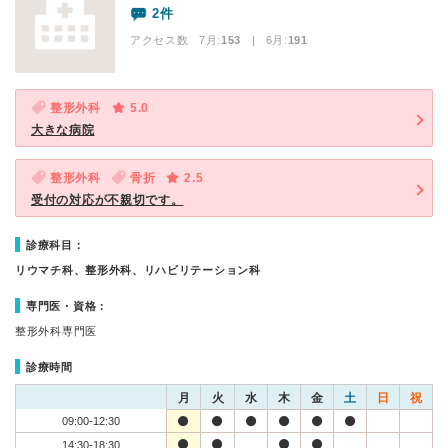
2件
アクセス数 7月:
153
| 6月:
191
整形外科
5.0
大きな病院
整形外科
骨折
2.5
受付の対応が不親切です。
診療科目：
リウマチ科、整形外科、リハビリテーション科
専門医・資格：
整形外科専門医
診療時間
月
火
水
木
金
土
日
祝
09:00-12:30
14:30-18:30