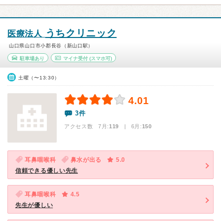
うちクリニック
医療法人
山口県山口市小郡長谷（新山口駅）
駐車場あり
マイナ受付
(スマホ可)
土曜（〜13:30）
4.01
3件
アクセス数 7月:
119
| 6月:
150
耳鼻咽喉科
鼻水が出る
5.0
信頼できる優しい先生
耳鼻咽喉科
4.5
先生が優しい