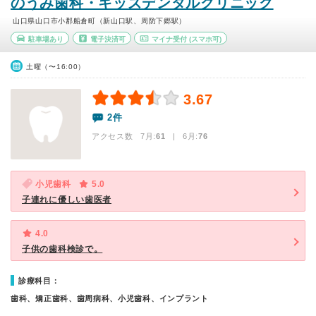
のうみ歯科・キッズデンタルクリニック
山口県山口市小郡船倉町（新山口駅、周防下郷駅）
駐車場あり
電子決済可
マイナ受付
(スマホ可)
土曜（〜16:00）
3.67
2件
アクセス数 7月:
61
| 6月:
76
小児歯科
5.0
子連れに優しい歯医者
4.0
子供の歯科検診で。
診療科目：
歯科、矯正歯科、歯周病科、小児歯科、インプラント