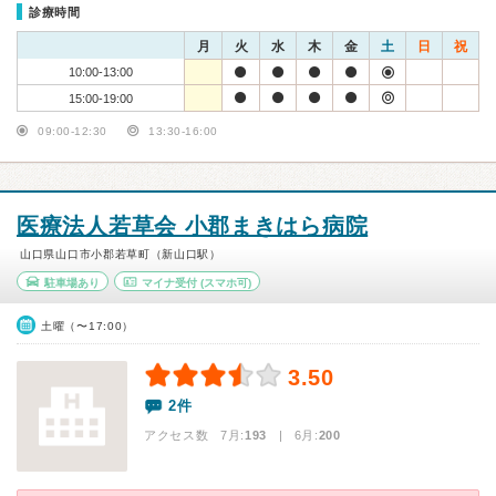
診療時間
月
火
水
木
金
土
日
祝
10:00-13:00
15:00-19:00
09:00-12:30
13:30-16:00
医療法人若草会 小郡まきはら病院
山口県山口市小郡若草町（新山口駅）
駐車場あり
マイナ受付
(スマホ可)
土曜（〜17:00）
3.50
2件
アクセス数 7月:
193
| 6月:
200