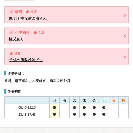
歯科
4.5
親切丁寧な歯医者さん
小児歯科
4.0
託児あり
3.0
子供の歯科検診で。
診療科目：
歯科、矯正歯科、小児歯科、歯科口腔外科
診療時間
月
火
水
木
金
土
日
祝
08:45-12:15
13:45-17:45