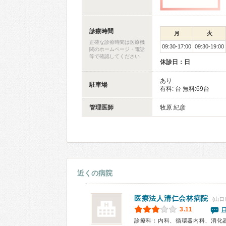
診療時間
月
火
正確な診療時間は医療機
09:30-17:00
09:30-19:00
関のホームページ・電話
等で確認してください
休診日：日
あり
駐車場
有料: 台 無料:69台
管理医師
牧原 紀彦
近くの病院
医療法人清仁会林病院
(山口
3.11