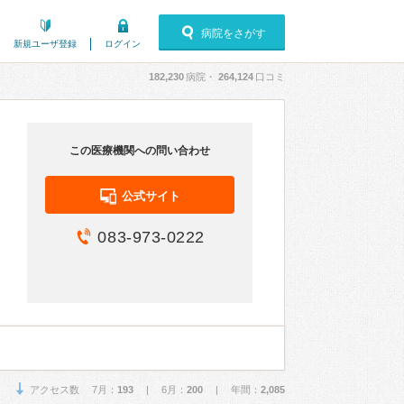
病院をさがす
新規ユーザ登録
ログイン
182,230
病院・
264,124
口コミ
この医療機関への問い合わせ
公式サイト
083-973-0222
アクセス数 7月：
193
| 6月：
200
| 年間：
2,085