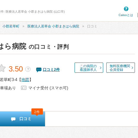
2件: 医療法人若草会 小郡まきはら病院 (山口市)
Calooとは
小郡若草町
医療法人若草会 小郡まきはら病院
口コミ
はら病院
の口コミ・評判
この病院の
無料医療機関
3.50
？
口コミ
2
件
看護師求人
会員登録
草町3-4
【
地図
】
車場あり
マイナ受付 (スマホ可)
2件
口コミ