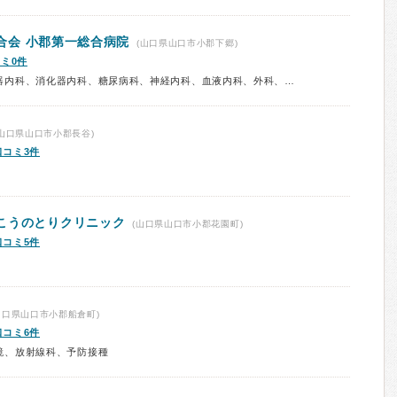
合会
小郡第一総合病院
(山口県山口市小郡下郷)
ミ0件
診療科：内科、呼吸器内科、循環器内科、消化器内科、糖尿病科、神経内科、血液内科、外科、脳神経外科、整形外科、リハビリテーション科、泌尿器科、眼科、耳鼻咽喉科、産婦人科、小児科、予防接種
山口県山口市小郡長谷)
口コミ3件
こうのとりクリニック
(山口県山口市小郡花園町)
口コミ5件
山口県山口市小郡船倉町)
口コミ6件
鏡、放射線科、予防接種