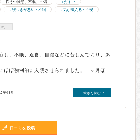
抑うつ状態、不眠、自傷
だるい
寝つきが悪い・不眠
気が滅入る・不安
ます。
崩し、不眠、過食、自傷などに苦しんでおり、あ
にほぼ強制的に入院させられました。一ヶ月ほ
12年08月
続きを読む
口コミを投稿