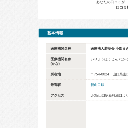
あなたの口コミが
口コミ
基本情報
医療機関名称
医療法人若草会 小郡ま
医療機関名称
いりょうほうじん わか
(かな)
所在地
〒754-0024 山口県
最寄駅
新山口駅
アクセス
JR新山口駅新幹線口よ