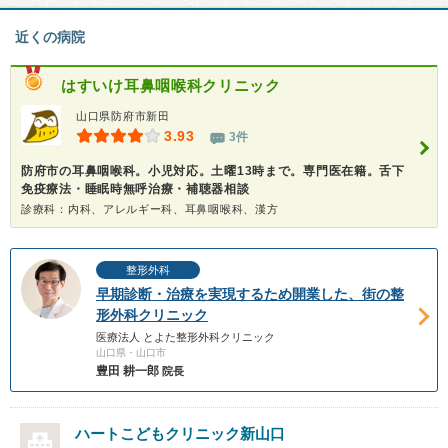
近くの病院
はすいけ耳鼻咽喉科クリニック
山口県防府市新田
3.93
3件
防府市の耳鼻咽喉科。小児対応。土曜13時まで。専門医在籍。舌下
免疫療法・睡眠時無呼治療・補聴器相談
診療科：内科、アレルギー科、耳鼻咽喉科、漢方
整形外科
早期診断・治療を実現するため開業した、街の整
形外科クリニック
医療法人 とよた整形外科クリニック
山口県・山口市
豊田 耕一郎
院長
ハートこどもクリニック新山口