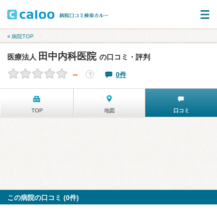
« 病院TOP
田中内科医院
医療法人
の口コミ・評判
－
0件
？
TOP
地図
口コミ
この病院の口コミ (0件)