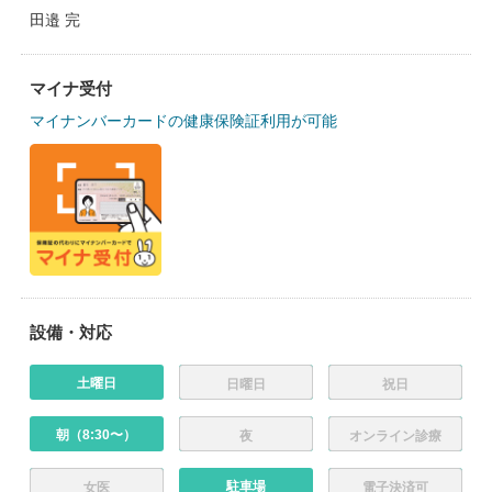
田邉 完
マイナ受付
マイナンバーカードの健康保険証利用が可能
設備・対応
土曜日
日曜日
祝日
朝（8:30〜）
夜
オンライン診療
駐車場
女医
電子決済可