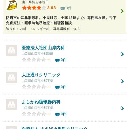
山口県防府市新田
3.93
3件
防府市の耳鼻咽喉科。小児対応。土曜13時まで。専門医在籍。舌下
免疫療法・睡眠時無呼治療・補聴器相談
診療科：内科、アレルギー科、耳鼻咽喉科、漢方
医療法人社団
山岸内科
山口県山口市小郡新町
－
0件
大正通りクリニック
山口県山口市小郡下郷
－
0件
よしかね循環器内科
山口県山口市小郡下郷
－
0件
医療法人 まえば小児科クリニック