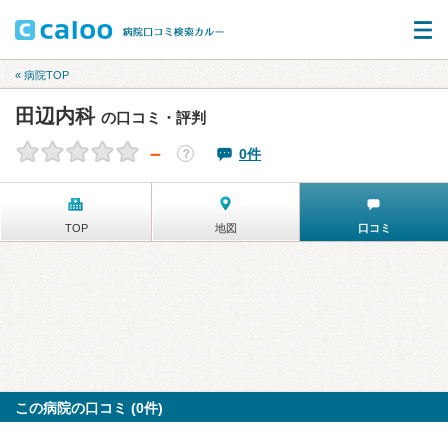
« 病院TOP
田辺内科
の口コミ・評判
－
0件
？
TOP
地図
口コミ
この病院の口コミ (0件)