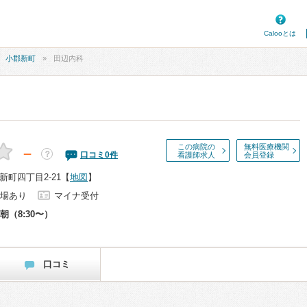
Calooとは
小郡新町
田辺内科
この病院の
無料医療機関
－
？
口コミ
0
件
看護師求人
会員登録
町四丁目2-21
【
地図
】
場あり
マイナ受付
朝（8:30〜）
口コミ