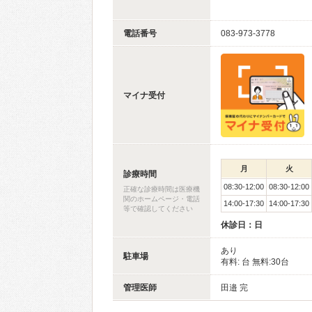
電話番号
083-973-3778
マイナ受付
月
火
診療時間
08:30-12:00
08:30-12:00
正確な診療時間は医療機
関のホームページ・電話
14:00-17:30
14:00-17:30
等で確認してください
休診日：日
あり
駐車場
有料: 台 無料:30台
管理医師
田邉 完