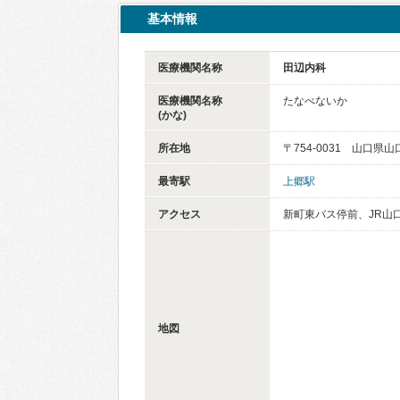
基本情報
医療機関名称
田辺内科
医療機関名称
たなべないか
(かな)
所在地
〒754-0031 山口県
最寄駅
上郷駅
アクセス
新町東バス停前、JR山
地図