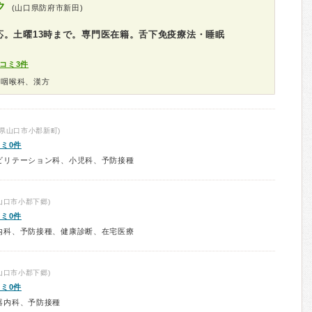
ク
(山口県防府市新田)
応。土曜13時まで。専門医在籍。舌下免疫療法・睡眠
コミ3件
鼻咽喉科、漢方
県山口市小郡新町)
ミ0件
ビリテーション科、小児科、予防接種
山口市小郡下郷)
ミ0件
内科、予防接種、健康診断、在宅医療
山口市小郡下郷)
ミ0件
器内科、予防接種