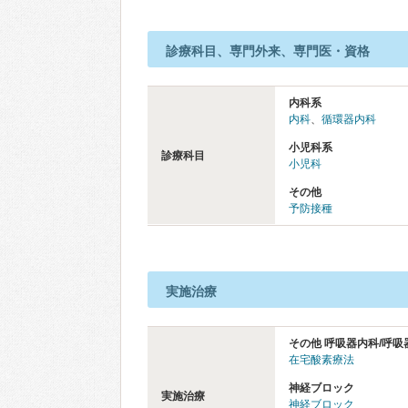
診療科目、専門外来、専門医・資格
内科系
内科
、
循環器内科
小児科系
診療科目
小児科
その他
予防接種
実施治療
その他 呼吸器内科/呼吸
在宅酸素療法
神経ブロック
実施治療
神経ブロック