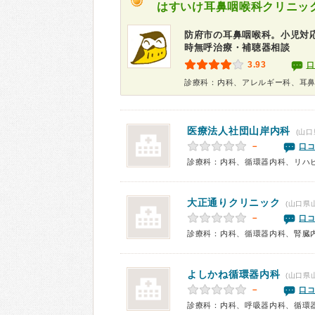
はすいけ耳鼻咽喉科クリニッ
防府市の耳鼻咽喉科。小児対
時無呼治療・補聴器相談
3.93
口
診療科：内科、アレルギー科、耳
医療法人社団
山岸内科
(山口
－
口コ
診療科：内科、循環器内科、リハ
大正通りクリニック
(山口県
－
口コ
診療科：内科、循環器内科、腎臓
よしかね循環器内科
(山口県
－
口コ
診療科：内科、呼吸器内科、循環