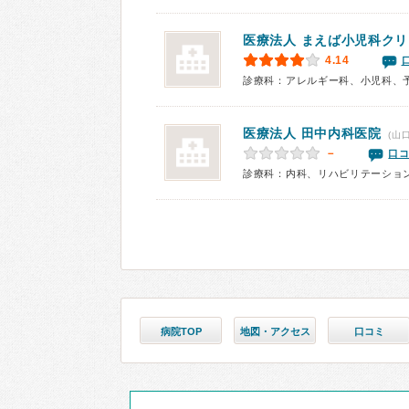
医療法人 まえば小児科ク
4.14
診療科：アレルギー科、小児科、
医療法人
田中内科医院
(山
－
口コ
診療科：内科、リハビリテーショ
病院TOP
地図・アクセス
口コミ