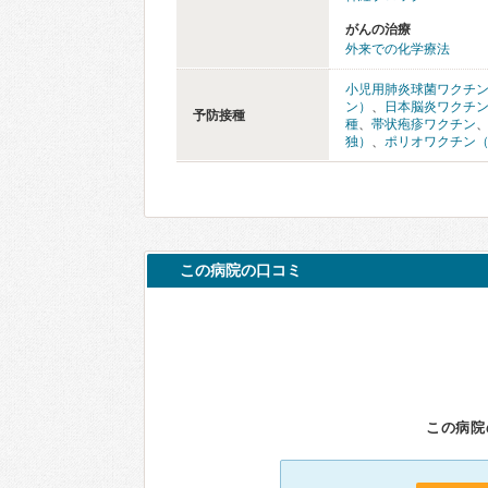
がんの治療
外来での化学療法
小児用肺炎球菌ワクチ
ン）
、
日本脳炎ワクチ
予防接種
種
、
帯状疱疹ワクチン
独）
、
ポリオワクチン
この病院の口コミ
この病院