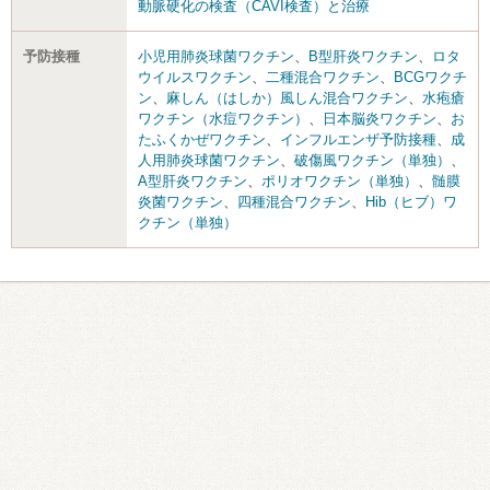
動脈硬化の検査（CAVI検査）と治療
予防接種
小児用肺炎球菌ワクチン
、
B型肝炎ワクチン
、
ロタ
ウイルスワクチン
、
二種混合ワクチン
、
BCGワクチ
ン
、
麻しん（はしか）風しん混合ワクチン
、
水疱瘡
ワクチン（水痘ワクチン）
、
日本脳炎ワクチン
、
お
たふくかぜワクチン
、
インフルエンザ予防接種
、
成
人用肺炎球菌ワクチン
、
破傷風ワクチン（単独）
、
A型肝炎ワクチン
、
ポリオワクチン（単独）
、
髄膜
炎菌ワクチン
、
四種混合ワクチン
、
Hib（ヒブ）ワ
クチン（単独）