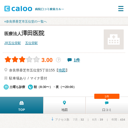
«奈良県香芝市五位堂の一覧へ
澤田医院
医療法人
JR五位堂駅
五位堂駅
3.00
1件
？
地図
奈良県香芝市五位堂5丁目155【
】
駐車場あり
マイナ受付
土曜も診療
朝（8:30〜）・夜（〜20:00）
1件
TOP
地図
口コミ
アクセス数 7月：
32
| 6月：
39
| 年間：
434