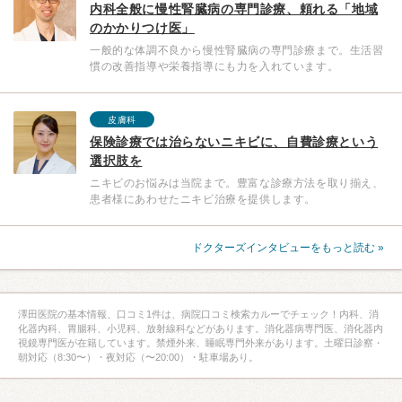
内科全般に慢性腎臓病の専門診療、頼れる「地域
のかかりつけ医」
一般的な体調不良から慢性腎臓病の専門診療まで。生活習
慣の改善指導や栄養指導にも力を入れています。
皮膚科
保険診療では治らないニキビに、自費診療という
選択肢を
ニキビのお悩みは当院まで。豊富な診療方法を取り揃え、
患者様にあわせたニキビ治療を提供します。
ドクターズインタビューをもっと読む »
澤田医院の基本情報、口コミ1件は、病院口コミ検索カルーでチェック！内科、消
化器内科、胃腸科、小児科、放射線科などがあります。消化器病専門医、消化器内
視鏡専門医が在籍しています。禁煙外来、睡眠専門外来があります。土曜日診察・
朝対応（8:30〜）・夜対応（〜20:00）・駐車場あり。