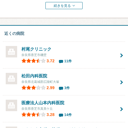
続きを見る
近くの病院
村尾クリニック
奈良県香芝市磯壁
3.72
11件
松田内科医院
奈良県北葛城郡広陵町大塚
2.99
3件
医療法人
山本内科医院
奈良県香芝市真美ケ丘
3.28
14件