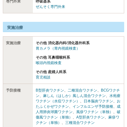
専門外来
呼吸器系
ぜんそく専門外来
実施治療
実施治療
その他 消化器内科/消化器外科系
胃カメラ（胃内視鏡検査）
その他 耳鼻咽喉科系
喉頭内視鏡検査
その他 産婦人科系
育児相談
予防接種
B型肝炎ワクチン
、
二種混合ワクチン
、
BCGワクチ
ン
、
麻しん（はしか）風しん混合ワクチン
、
水疱瘡
ワクチン（水痘ワクチン）
、
日本脳炎ワクチン
、
お
たふくかぜワクチン
、
インフルエンザ予防接種
、
成
人用肺炎球菌ワクチン
、
風疹ワクチン（単独）
、
破
傷風ワクチン（単独）
、
A型肝炎ワクチン
、
麻疹ワ
クチン（単独）
、
三種混合ワクチン