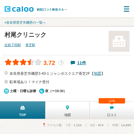
«奈良県香芝市磯壁の一覧へ
村尾クリニック
近鉄下田駅
香芝駅
3.72
11件
？
地図
奈良県香芝市磯壁3-40-1 ジャンボスクエア香芝2F【
】
駐車場あり
マイナ受付
土曜・日曜も診療
夜（〜19:30）
11件
TOP
地図
口コミ
アクセス数 7月：
1,124
| 6月：
874
| 年間：
14,899