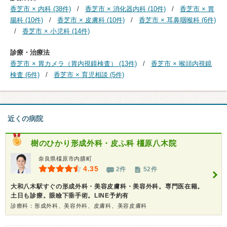
香芝市 × 内科 (38件)
香芝市 × 消化器内科 (10件)
香芝市 × 胃
腸科 (10件)
香芝市 × 皮膚科 (10件)
香芝市 × 耳鼻咽喉科 (6件)
香芝市 × 小児科 (14件)
診療・治療法
香芝市 × 胃カメラ（胃内視鏡検査） (13件)
香芝市 × 喉頭内視鏡
検査 (6件)
香芝市 × 育児相談 (5件)
近くの病院
樹のひかり形成外科・皮ふ科 橿原八木院
奈良県橿原市内膳町
4.35
2件
52件
大和八木駅すぐの形成外科・美容皮膚科・美容外科。専門医在籍。
土日も診療。眼瞼下垂手術。LINE予約有
診療科：形成外科、美容外科、皮膚科、美容皮膚科