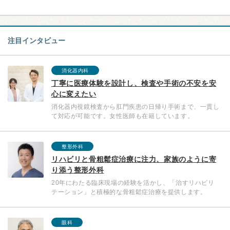
注目インタビュー
消化器内科
丁寧に医療体験を設計し、検査や手術の不安を安
心に変えたい
消化器内視鏡検査から肛門疾患の日帰り手術まで、一貫し
て対応が可能です。女性医師も在籍しています。
整形外科
リハビリと骨粗鬆症治療に注力、家族のように寄
り添う整形外科
20年にわたる臨床現場の経験を活かし、「治すリハビリ
テーション」と積極的な骨粗鬆症治療を提供します。
眼科