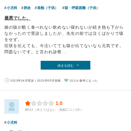
小児科
肺炎
発熱（子供）
咳・呼吸困難（子供）
最悪でした。
娘の咳が酷く食べれない飲めない寝れないが続き熱も下がら
なかったので受診しましたが、先生の前では泣くばかりで咳
をせず。
症状を伝えても、今泣いてても咳が出てないなら元気です。
問題ないです。と言われ診察...
続きを読む
2023年04月受診 / 2023年05月投稿
10人が参考になった
1.0
樺612（本人ではない・掲載口コミ1件）
小児科