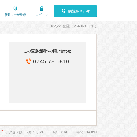
病院をさがす
新規ユーザ登録
ログイン
182,226
病院・
264,163
口コミ
この医療機関への問い合わせ
0745-78-5810
アクセス数 7月：
1,124
| 6月：
874
| 年間：
14,899