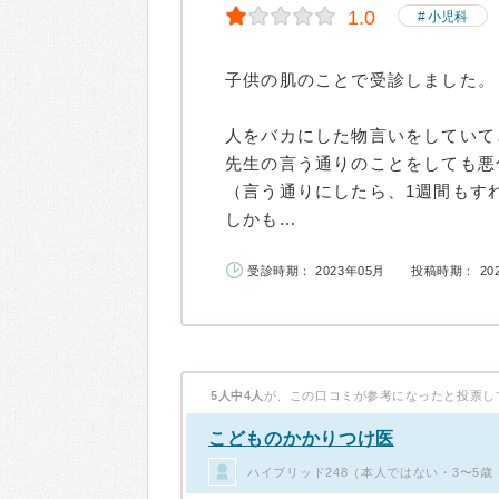
1.0
小児科
子供の肌のことで受診しました。
人をバカにした物言いをしていて
先生の言う通りのことをしても悪
（言う通りにしたら、1週間もす
しかも...
受診時期： 2023年05月
投稿時期： 20
5人中4人
が、この口コミが参考になったと投票し
こどものかかりつけ医
ハイブリッド248（本人ではない・3〜5歳