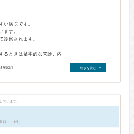
すい病院です。
います。
て診察されます。
るときは基本的な問診、内...
25年03月
続きを読む
しています。
載口コミ1件）