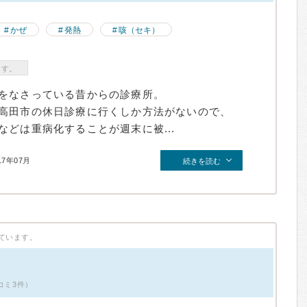
かぜ
発熱
咳（セキ）
ます。
をなさっている昔からの診療所。
高田市の休日診療に行くしか方法がないので、
どは重病化することが週末に被...
17年07月
続きを読む
ています。
コミ3件）