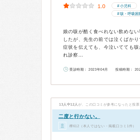
1.0
小児科
咳・呼吸困
娘の咳が酷く食べれない飲めない
したが、先生の前では泣くばかり
症状を伝えても、今泣いてても咳
れ診察...
受診時期： 2023年04月
投稿時期： 20
13人中12人
が、この口コミが参考になったと投票
二度と行かない。
樺612（本人ではない・掲載口コミ1件）