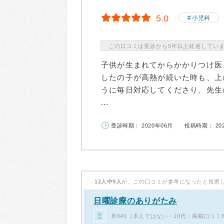
5.0
小児科
この口コミは受診から5年以上経過してい
子供が生まれてからかかりつけ医
したの子が高熱が続いた時も、上
うに毎日対応してくださり、先生
...
受診時期： 2020年06月
投稿時期： 20
12人中9人
が、この口コミが参考になったと投票
日曜診療のありがたみ
草840（本人ではない・10代・掲載口コミ