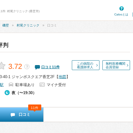
1件: 村尾クリニック (香芝市)
Calooとは
磯壁
村尾クリニック
口コミ
評判
この病院の
無料医療機関
3.72
？
口コミ
11
件
看護師求人
会員登録
-40-1 ジャンボスクエア香芝2F
【
地図
】
駅
駐車場あり
マイナ受付
夜（〜19:30）
11件
口コミ