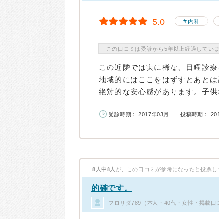
5.0
内科
この口コミは受診から5年以上経過してい
この近隣では実に稀な、日曜診療
地域的にはここをはずすとあとは
絶対的な安心感があります。子供な
受診時期： 2017年03月
投稿時期： 20
8人中8人
が、この口コミが参考になったと投票し
的確です。
フロリダ789（本人・40代・女性・掲載口