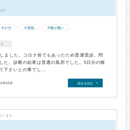
5件）
かぜ
発熱
喉が痛い
ます。
診しました。コロナ前でもあったため普通受診。問
した。診断の結果は普通の風邪でした。5日分の喉
下さいとの事でし...
22年05月
続きを読む
ています。