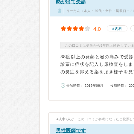
熱が出て受診
うーたん（本人・40代・女性・掲載口コミ
4.0
内科
この口コミは受診から5年以上経過してい
38度以上の発熱と喉の痛みで受
診票に症状を記入し尿検査をしま
の炎症を抑える薬を頂き様子を見て
受診時期： 2019年09月
投稿時期： 20
4人中2人
が、この口コミが参考になったと投票し
男性医師です