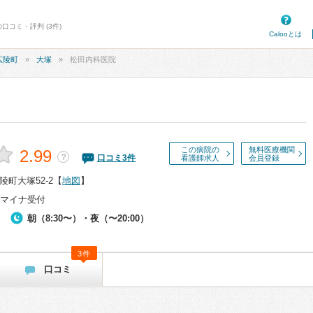
口コミ・評判 (3件)
Calooとは
広陵町
大塚
松田内科医院
この病院の
無料医療機関
2.99
？
口コミ
3
件
看護師求人
会員登録
町大塚52-2
【
地図
】
マイナ受付
朝（8:30〜）・夜（〜20:00）
3件
口コミ