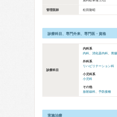
無料駐車場:15台
管理医師
松田隆昭
診療科目、専門外来、専門医・資格
内科系
内科
、
消化器内科
、
胃
外科系
リハビリテーション科
診療科目
小児科系
小児科
その他
放射線科
、
予防接種
実施治療