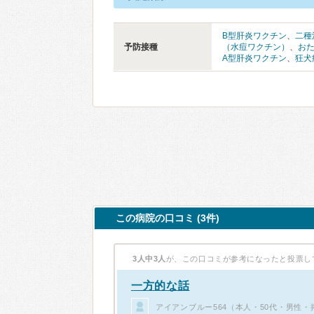
B型肝炎ワクチン
、
二種
予防接種
（水痘ワクチン）
、
お
A型肝炎ワクチン
、
狂犬
この病院の口コミ (3件)
3人中3人
が、この口コミが参考になったと投票し
一方的な話
アイアンブルー564（本人・50代・男性・