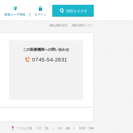
病院をさがす
新規ユーザ登録
ログイン
182,226
病院・
264,163
口コミ
この医療機関への問い合わせ
0745-54-2831
アクセス数 7月：
31
| 6月：
28
| 年間：
744