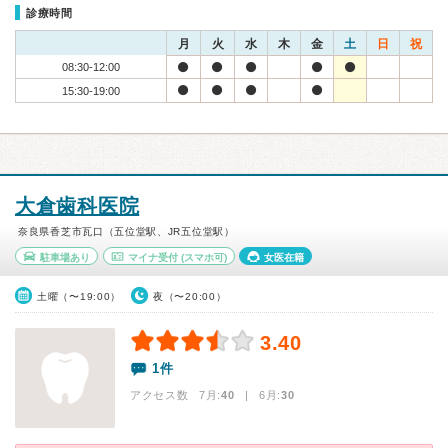
診療時間
月
火
水
木
金
土
日
祝
08:30-12:00
15:30-19:00
大倉歯科医院
奈良県香芝市瓦口（五位堂駅、JR五位堂駅）
駐車場あり
マイナ受付
(スマホ可)
女医在籍
土曜（〜19:00）
夜（〜20:00）
3.40
1件
アクセス数 7月:
40
| 6月:
30