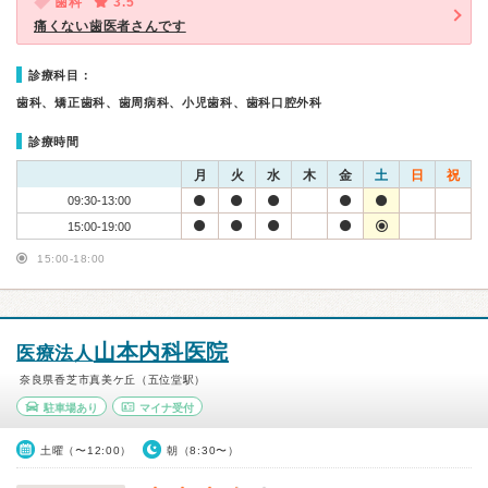
歯科
3.5
痛くない歯医者さんです
診療科目：
歯科、矯正歯科、歯周病科、小児歯科、歯科口腔外科
診療時間
月
火
水
木
金
土
日
祝
09:30-13:00
15:00-19:00
15:00-18:00
山本内科医院
医療法人
奈良県香芝市真美ケ丘（五位堂駅）
駐車場あり
マイナ受付
土曜（〜12:00）
朝（8:30〜）