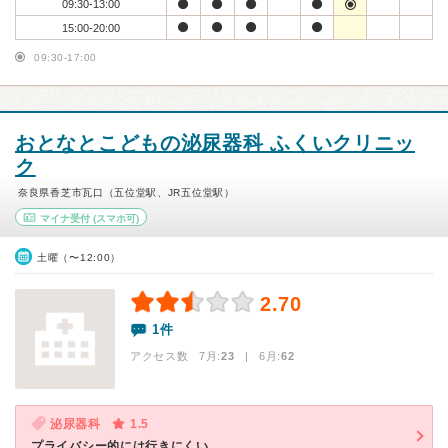
09:30-13:00
15:00-20:00
09:30-17:00
おとなとこどもの泌尿器科 ふくいクリニッ
ク
奈良県香芝市瓦口（五位堂駅、JR五位堂駅）
マイナ受付
(スマホ可)
土曜（〜12:00）
2.70
1件
アクセス数 7月:
23
| 6月:
62
泌尿器科
1.5
プライバシー的には行きにくい