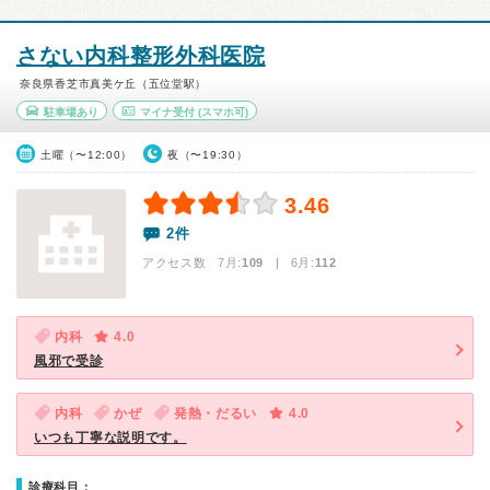
さない内科整形外科医院
奈良県香芝市真美ケ丘（五位堂駅）
駐車場あり
マイナ受付
(スマホ可)
土曜（〜12:00）
夜（〜19:30）
3.46
2件
アクセス数 7月:
109
| 6月:
112
内科
4.0
風邪で受診
内科
かぜ
発熱・だるい
4.0
いつも丁寧な説明です。
診療科目：