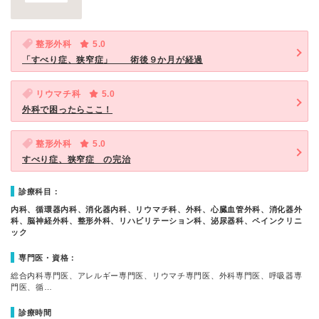
整形外科
5.0
「すべり症、狭窄症」 術後９か月が経過
リウマチ科
5.0
外科で困ったらここ！
整形外科
5.0
すべり症、狭窄症 の完治
診療科目：
内科、循環器内科、消化器内科、リウマチ科、外科、心臓血管外科、消化器外
科、脳神経外科、整形外科、リハビリテーション科、泌尿器科、ペインクリニ
ック
専門医・資格：
総合内科専門医、アレルギー専門医、リウマチ専門医、外科専門医、呼吸器専
門医、循…
診療時間