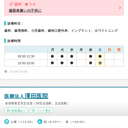
歯科
5.0
歯医者嫌いの子供に
診療科目：
歯科、歯周病科、小児歯科、歯科口腔外科、インプラント、ホワイトニング
診療時間
月
火
水
木
金
土
日
祝
09:30-12:30
15:00-20:00
14:00-19:00
澤田医院
医療法人
奈良県香芝市五位堂（JR五位堂駅、五位堂駅）
駐車場あり
マイナ受付
土曜（〜12:00）
朝（8:30〜）・夜（〜20:00）