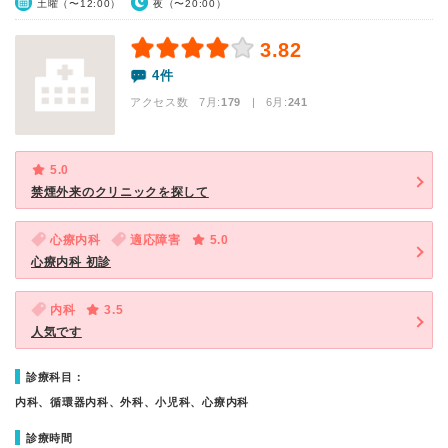
土曜（〜12:00）
夜（〜20:00）
3.82
4件
アクセス数 7月:
179
| 6月:
241
5.0
禁煙外来のクリニックを探して
心療内科
適応障害
5.0
心療内科 初診
内科
3.5
人気です
診療科目：
内科、循環器内科、外科、小児科、心療内科
診療時間