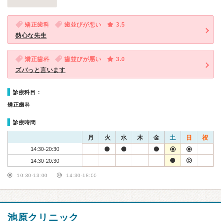
矯正歯科
歯並びが悪い
3.5
熱心な先生
矯正歯科
歯並びが悪い
3.0
ズバっと言います
診療科目：
矯正歯科
診療時間
月
火
水
木
金
土
日
祝
14:30-20:30
14:30-20:30
10:30-13:00
14:30-18:00
池原クリニック