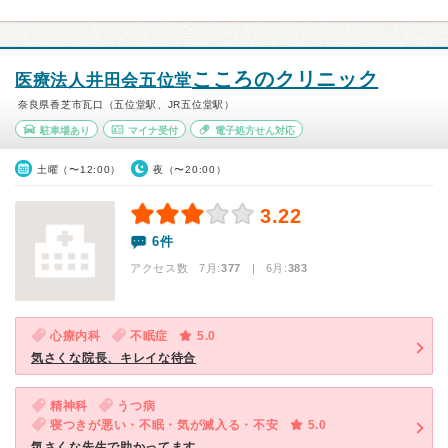
こころのクリニック
医療法人井田会五位堂
奈良県香芝市瓦口（五位堂駅、JR五位堂駅）
駐車場あり
マイナ受付
電子処方せん対応
土曜（〜12:00）
夜（〜20:00）
3.22
6件
アクセス数 7月:
377
| 6月:
383
心療内科
不眠症
5.0
気さくな院長、キレイな待合
精神科
うつ病
寝つきが悪い・不眠・気が滅入る・不安
5.0
気さくな先生で助かってます。