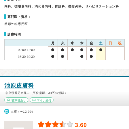
内科、循環器内科、消化器内科、胃腸科、整形外科、リハビリテーション科
専門医・資格：
整形外科専門医
診療時間
月
火
水
木
金
土
日
祝
09:00-12:00
16:30-19:30
池原皮膚科
奈良県香芝市瓦口（五位堂駅、JR五位堂駅）
駐車場あり
マイナ受付
土曜（〜12:00）
3.60