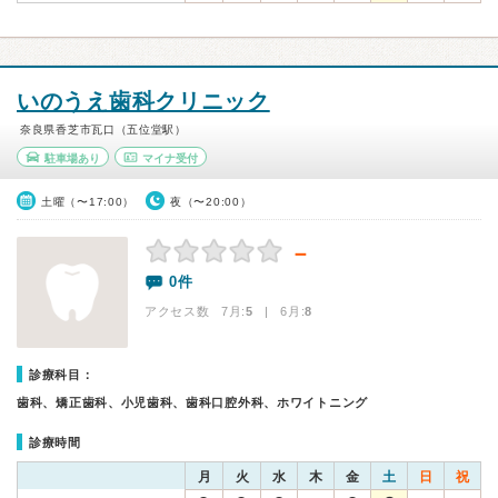
いのうえ歯科クリニック
奈良県香芝市瓦口（五位堂駅）
駐車場あり
マイナ受付
土曜（〜17:00）
夜（〜20:00）
－
0件
アクセス数 7月:
5
| 6月:
8
診療科目：
歯科、矯正歯科、小児歯科、歯科口腔外科、ホワイトニング
診療時間
月
火
水
木
金
土
日
祝