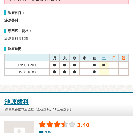
診療科目：
泌尿器科
専門医・資格：
泌尿器科専門医
診療時間
月
火
水
木
金
土
日
祝
09:00-12:00
15:00-18:00
池原歯科
奈良県香芝市五位堂（五位堂駅、JR五位堂駅）
3.40
1件