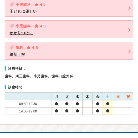
小児歯科
4.5
子どもに優しい
小児歯科
4.5
かかりつけに
歯科
4.5
親切丁寧
診療科目：
歯科、矯正歯科、小児歯科、歯科口腔外科
診療時間
月
火
水
木
金
土
日
祝
09:30-12:30
14:30-19:00