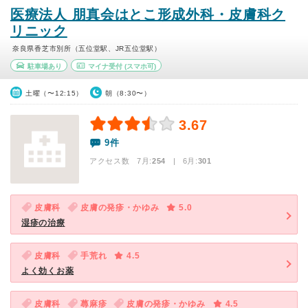
医療法人 朋真会はとこ形成外科・皮膚科ク
リニック
奈良県香芝市別所（五位堂駅、JR五位堂駅）
駐車場あり
マイナ受付
(スマホ可)
土曜（〜12:15）
朝（8:30〜）
3.67
9件
アクセス数 7月:
254
| 6月:
301
皮膚科
皮膚の発疹・かゆみ
5.0
湿疹の治療
皮膚科
手荒れ
4.5
よく効くお薬
皮膚科
蕁麻疹
皮膚の発疹・かゆみ
4.5