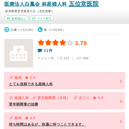
五位堂医院
医療法人白鳳会 林産婦人科
奈良県香芝市真美ケ丘（五位堂駅）
駐車場あり
マイナ受付
土曜（〜12:00）
夜（〜20:00）
3.79
11件
アクセス数 7月:
313
| 6月:
448
産科
5.0
とても信頼できる産婦人科
産婦人科
更年期障害（女性）
ほてり
5.0
更年期障害の治療
産科
4.5
待ち時間はあるが、快適に待つことできます。