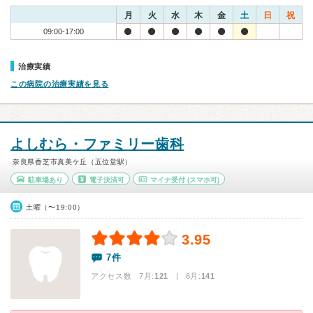
月
火
水
木
金
土
日
祝
09:00-17:00
治療実績
この病院の治療実績を見る
よしむら・ファミリー歯科
奈良県香芝市真美ケ丘（五位堂駅）
駐車場あり
電子決済可
マイナ受付
(スマホ可)
土曜（〜19:00）
3.95
7件
アクセス数 7月:
121
| 6月:
141