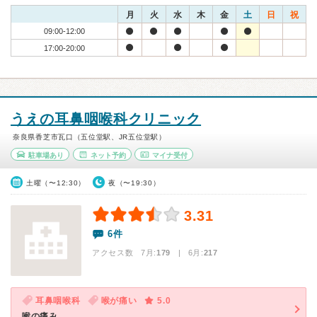
月
火
水
木
金
土
日
祝
09:00-12:00
17:00-20:00
うえの耳鼻咽喉科クリニック
奈良県香芝市瓦口（五位堂駅、JR五位堂駅）
駐車場あり
ネット予約
マイナ受付
土曜（〜12:30）
夜（〜19:30）
3.31
6件
アクセス数 7月:
179
| 6月:
217
耳鼻咽喉科
喉が痛い
5.0
喉の痛み