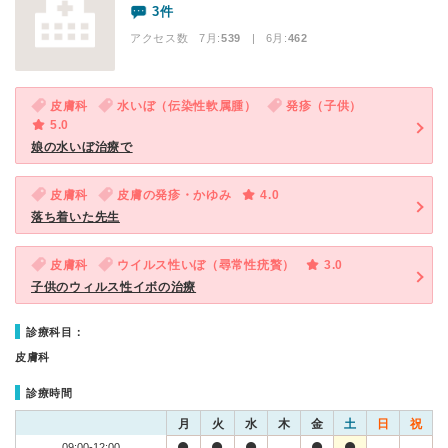
3件
アクセス数 7月:
539
| 6月:
462
皮膚科
水いぼ（伝染性軟属腫）
発疹（子供）
5.0
娘の水いぼ治療で
皮膚科
皮膚の発疹・かゆみ
4.0
落ち着いた先生
皮膚科
ウイルス性いぼ（尋常性疣贅）
3.0
子供のウィルス性イボの治療
診療科目：
皮膚科
診療時間
月
火
水
木
金
土
日
祝
09:00-12:00