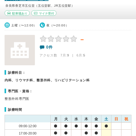
奈良県香芝市五位堂（五位堂駅、JR五位堂駅）
駐車場あり
マイナ受付
土曜（〜12:00）
夜（〜20:00）
－
0件
アクセス数 7月:
9
| 6月:
5
診療科目：
内科、リウマチ科、整形外科、リハビリテーション科
専門医・資格：
整形外科専門医
診療時間
月
火
水
木
金
土
日
祝
09:00-12:00
17:00-20:00