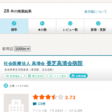
28
件の検索結果
表示順について
標準
★の数
レビュー数
新着・更新
駅周辺
香芝高清会病院
社会医療法人 高清会
奈良県香芝市西真美（香芝駅、五位堂駅）
駐車場あり
電子決済可
マイナ受付
女医在籍
土曜（〜17:00）
3.73
13件
アクセス数 7月:
2,614
| 6月:
2,108