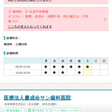
精神科
社交不安障害
だるい・動悸・息切れ・体調不良・気が滅入る・不安
4.0
こころの支えになってくれます
診療科目：
精神科、心療内科
診療時間
月
火
水
木
金
土
日
祝
09:00-12:00
16:00-20:00
医療法人慶成会サン歯科医院
奈良県香芝市瓦口（五位堂駅、JR五位堂駅）
駐車場あり
電子決済可
マイナ受付
(スマホ可)