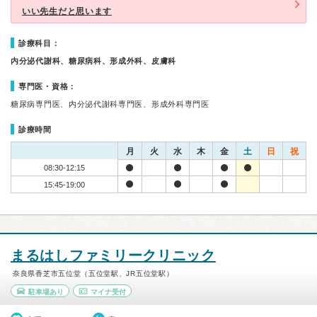
いい先生だと思います
診療科目：
内分泌代謝科、糖尿病科、形成外科、皮膚科
専門医・資格：
糖尿病専門医、内分泌代謝科専門医、形成外科専門医
診療時間
月
火
水
木
金
土
日
祝
08:30-12:15
15:45-19:00
まるはしファミリークリニック
奈良県香芝市五位堂（五位堂駅、JR五位堂駅）
駐車場あり
マイナ受付