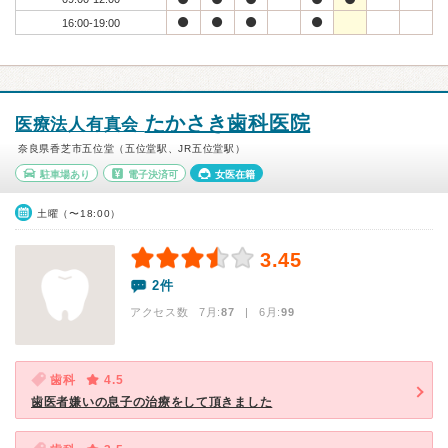
16:00-19:00
たかさき歯科医院
医療法人有真会
奈良県香芝市五位堂（五位堂駅、JR五位堂駅）
駐車場あり
電子決済可
女医在籍
土曜（〜18:00）
3.45
2件
アクセス数 7月:
87
| 6月:
99
歯科
4.5
歯医者嫌いの息子の治療をして頂きました