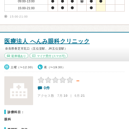
09:00-13:00
15:00-21:00
15:00-21:00
医療法人 へんみ眼科クリニック
奈良県香芝市瓦口（五位堂駅、JR五位堂駅）
駐車場あり
マイナ受付
(スマホ可)
土曜（〜12:30）
夜（〜19:30）
－
0件
アクセス数 7月:
10
| 6月:
21
診療科目：
眼科