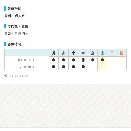
診療科目：
産科、婦人科
専門医・資格：
産婦人科専門医
診療時間
月
火
水
木
金
土
日
祝
09:00-12:00
17:30-20:00
09:00-11:00