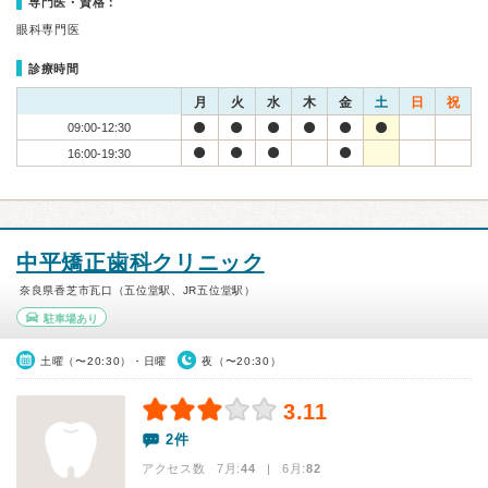
専門医・資格：
眼科専門医
診療時間
月
火
水
木
金
土
日
祝
09:00-12:30
16:00-19:30
中平矯正歯科クリニック
奈良県香芝市瓦口（五位堂駅、JR五位堂駅）
駐車場あり
土曜（〜20:30）・日曜
夜（〜20:30）
3.11
2件
アクセス数 7月:
44
| 6月:
82