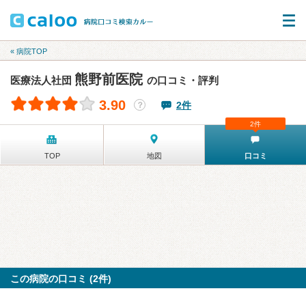
« 病院TOP
熊野前医院
医療法人社団
の口コミ・評判
3.90
2件
？
2件
TOP
地図
口コミ
この病院の口コミ (2件)