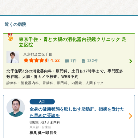
近くの病院
東京千住・胃と大腸の消化器内視鏡クリニック 足
立区院
東京都足立区千住
4.52
7件
182件
北千住駅2分の消化器内科・肛門科。土日も17時半まで。専門医多
数在籍。大腸・胃カメラ検査。WEB予約
診療科：消化器内科、胃腸科、肛門科、内視鏡、人間ドック
内科
全身の健康状態を映し出す脂肪肝。指摘を受けた
ら早めに受診を
御徒町おひさま内科
東京都・台東区
榎奥 健一郎
院長