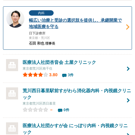
内科
幅広い治療と受診の選択肢を提供し、承継開業で
地域医療を守る
日下診療所
東京都・荒川区
石田 和也
理事長
医療法人社団杏音会
土屋クリニック
東京都荒川区南千住
3.80
3件
荒川西日暮里駅前すがわら消化器内科・内視鏡クリニ
ック
東京都荒川区西日暮里
－
0件
医療法人社団かすが会
にっぽり内科・内視鏡クリニ
ック