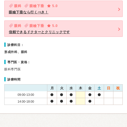
眼科
眼瞼下垂
5.0
眼瞼下垂なら行くべき！
眼科
眼瞼下垂
5.0
信頼できるドクターとクリニックです
診療科目：
形成外科、眼科
専門医・資格：
眼科専門医
診療時間
月
火
水
木
金
土
日
祝
09:00-13:00
14:00-18:00