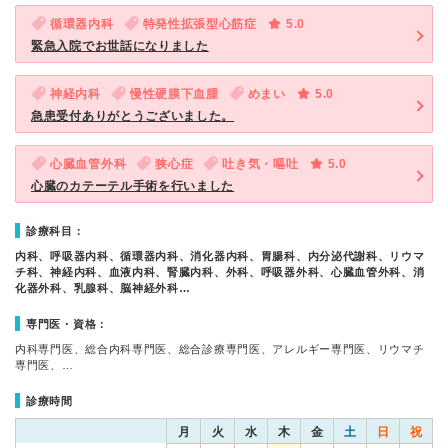
循環器内科
特発性拡張型心筋症
5.0
緊急入院でお世話になりました
神経内科
慢性硬膜下血腫
めまい
5.0
急患受付ありがとうございました。
心臓血管外科
狭心症
吐き気・嘔吐
5.0
心臓のカテーテル手術を行いました
診療科目：
内科、呼吸器内科、循環器内科、消化器内科、胃腸科、内分泌代謝科、リウマ
チ科、神経内科、血液内科、腎臓内科、外科、呼吸器外科、心臓血管外科、消
化器外科、乳腺科、脳神経外科…
専門医・資格：
内科専門医、総合内科専門医、総合診療専門医、アレルギー専門医、リウマチ
専門医、…
診療時間
月
火
水
木
金
土
日
祝