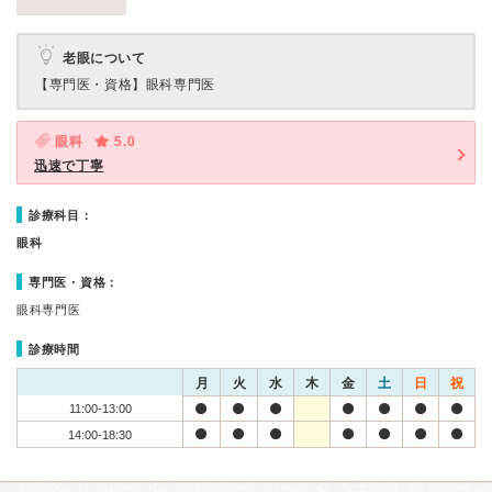
老眼について
【専門医・資格】
眼科専門医
眼科
5.0
迅速で丁寧
診療科目：
眼科
専門医・資格：
眼科専門医
診療時間
月
火
水
木
金
土
日
祝
11:00-13:00
14:00-18:30