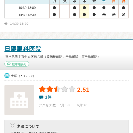
月
火
水
木
金
土
日
祝
10:30-13:00
14:30-18:30
14:30-18:00
日隈眼科医院
熊本県熊本市中央区練兵町（慶徳校前駅、辛島町駅、西辛島町駅）
駐車場あり
土曜（〜12:30）
2.51
1件
アクセス数 7月:
59
| 6月:
76
老眼について