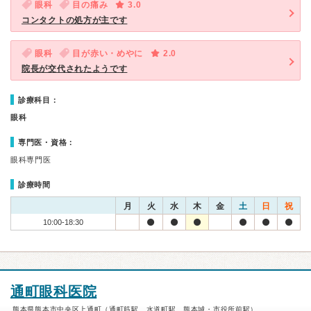
眼科
目の痛み
3.0
コンタクトの処方が主です
眼科
目が赤い・めやに
2.0
院長が交代されたようです
診療科目：
眼科
専門医・資格：
眼科専門医
診療時間
月
火
水
木
金
土
日
祝
10:00-18:30
通町眼科医院
熊本県熊本市中央区上通町（通町筋駅、水道町駅、熊本城・市役所前駅）