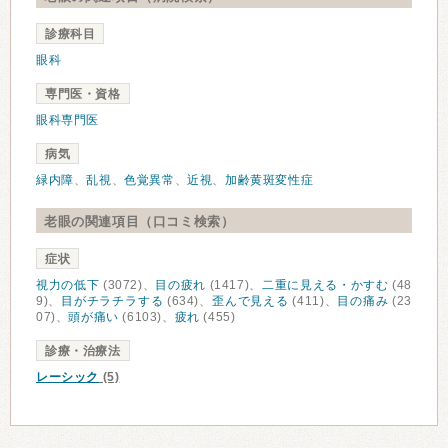
診療科目
眼科
専門医・資格
眼科専門医
病気
緑内障
、
乱視
、
色覚異常
、
近視
、
加齢黄斑変性症
老眼の関連項目（口コミ検索）
症状
視力の低下
(3072)、
目の疲れ
(1417)、
二重に見える・かすむ
(48
9)、
目がチラチラする
(634)、
歪んで見える
(411)、
目の痛み
(23
07)、
頭が痛い
(6103)、
疲れ
(455)
診療・治療法
レーシック
(5)