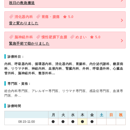
祝日の救急搬送
消化器内科
胃痛・腹痛
5.0
昔と変わりました
脳神経外科
慢性硬膜下血腫
めまい
5.0
緊急手術で助かりました
診療科目：
内科、呼吸器内科、循環器内科、消化器内科、胃腸科、内分泌代謝科、糖尿病
科、リウマチ科、神経内科、血液内科、腎臓内科、外科、呼吸器外科、心臓血
管外科、脳神経外科、整形外科…
専門医・資格：
総合内科専門医、アレルギー専門医、リウマチ専門医、感染症専門医、血液専
門医、外…
診療時間
月
火
水
木
金
土
日
祝
08:15-11:00