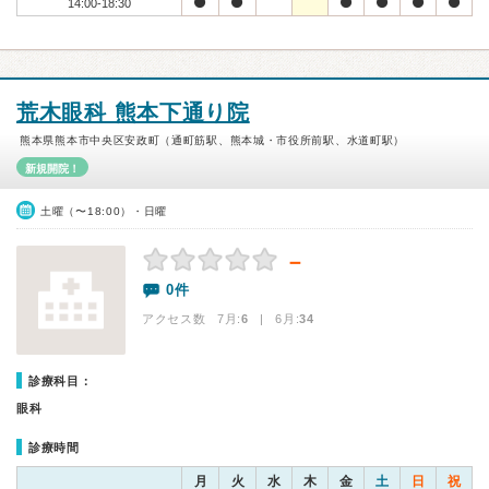
14:00-18:30
荒木眼科 熊本下通り院
熊本県熊本市中央区安政町（通町筋駅、熊本城・市役所前駅、水道町駅）
新規開院！
土曜（〜18:00）・日曜
－
0件
アクセス数 7月:
6
| 6月:
34
診療科目：
眼科
診療時間
月
火
水
木
金
土
日
祝