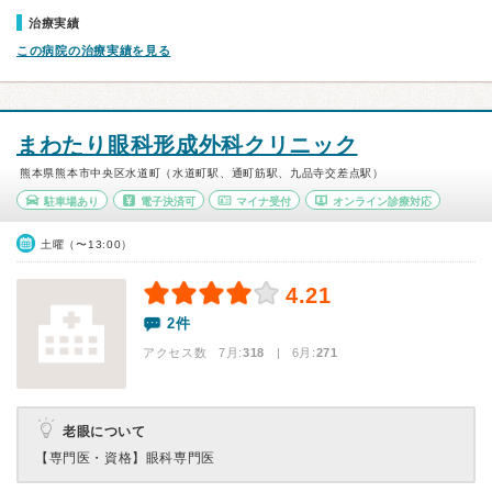
治療実績
この病院の治療実績を見る
まわたり眼科形成外科クリニック
熊本県熊本市中央区水道町（水道町駅、通町筋駅、九品寺交差点駅）
駐車場あり
電子決済可
マイナ受付
オンライン診療対応
土曜（〜13:00）
4.21
2件
アクセス数 7月:
318
| 6月:
271
老眼について
【専門医・資格】
眼科専門医