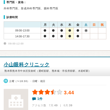
専門医・資格：
外科専門医、形成外科専門医、眼科専門医
診療時間
月
火
水
木
金
土
日
祝
09:00-13:00
14:00-17:30
09:00-12:00
小山眼科クリニック
熊本県熊本市中央区安政町（通町筋駅、熊本城・市役所前駅、水道町駅）
土曜（〜18:30）・日曜・祝日
3.44
1件
アクセス数 7月:
49
| 6月:
39