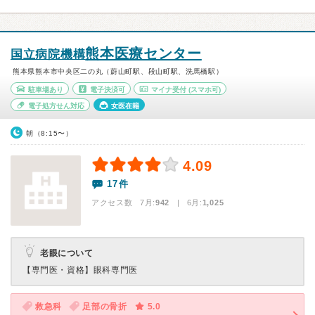
熊本医療センター
国立病院機構
熊本県熊本市中央区二の丸（蔚山町駅、段山町駅、洗馬橋駅）
駐車場あり
電子決済可
マイナ受付
(スマホ可)
電子処方せん対応
女医在籍
朝（8:15〜）
4.09
17件
アクセス数 7月:
942
| 6月:
1,025
老眼について
【専門医・資格】
眼科専門医
救急科
足部の骨折
5.0