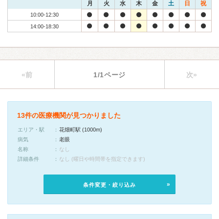
月
火
水
木
金
土
日
祝
10:00-12:30
14:00-18:30
«前
1/1ページ
次»
13件の医療機関が見つかりました
エリア・駅
花畑町駅 (1000m)
病気
老眼
名称
なし
詳細条件
なし (曜日や時間帯を指定できます)
条件変更・絞り込み