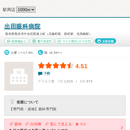
駅周辺
出田眼科病院
熊本県熊本市中央区西唐人町（呉服町駅、新町駅、洗馬橋駅）
駐車場あり
電子決済可
マイナ受付
(スマホ可)
女医在籍
土曜（〜17:30）
朝（8:30〜）
4.51
7件
アクセス数 7月:
1,015
| 6月:
974
老眼について
【専門医・資格】
眼科専門医
眼科
白内障
歪んで見える
5.0