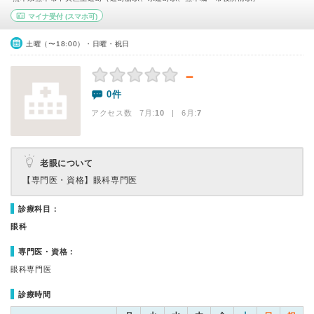
マイナ受付
(スマホ可)
土曜（〜18:00）・日曜・祝日
－
0件
アクセス数 7月:
10
| 6月:
7
老眼について
【専門医・資格】
眼科専門医
診療科目：
眼科
専門医・資格：
眼科専門医
診療時間