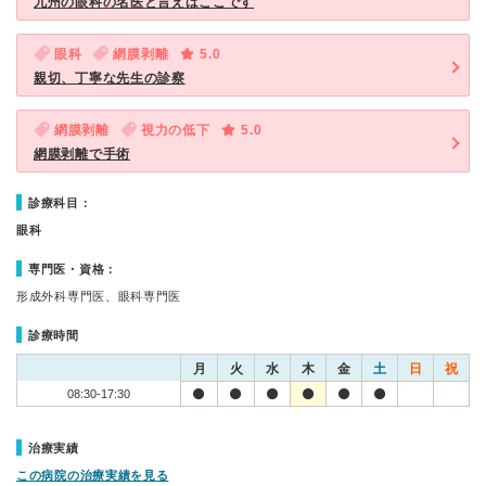
九州の眼科の名医と言えばここです
眼科
網膜剥離
5.0
親切、丁寧な先生の診察
網膜剥離
視力の低下
5.0
網膜剥離で手術
診療科目：
眼科
専門医・資格：
形成外科専門医、眼科専門医
診療時間
月
火
水
木
金
土
日
祝
08:30-17:30
治療実績
この病院の治療実績を見る