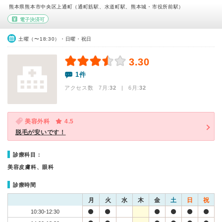
熊本県熊本市中央区上通町（通町筋駅、水道町駅、熊本城・市役所前駅）
電子決済可
土曜（〜18:30）・日曜・祝日
3.30
1件
アクセス数 7月:
32
| 6月:
32
美容外科
4.5
脱毛が安いです！
診療科目：
美容皮膚科、眼科
診療時間
月
火
水
木
金
土
日
祝
10:30-12:30