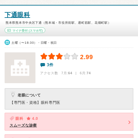
下通眼科
熊本県熊本市中央区下通（熊本城・市役所前駅、通町筋駅、花畑町駅）
マイナ受付
(スマホ可)
土曜（〜18:30）・日曜・祝日
2.99
3件
アクセス数 7月:
64
| 6月:
74
老眼について
【専門医・資格】
眼科専門医
眼科
4.0
スムーズな診察