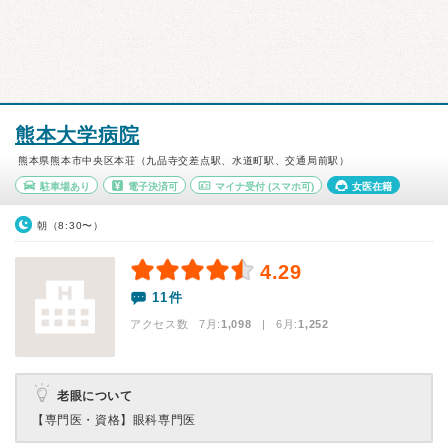
熊本大学病院
熊本県熊本市中央区本荘（九品寺交差点駅、水道町駅、交通局前駅）
駐車場あり
電子決済可
マイナ受付
(スマホ可)
女医在籍
朝（8:30〜）
4.29
11件
アクセス数 7月:
1,098
| 6月:
1,252
老眼について
【専門医・資格】
眼科専門医