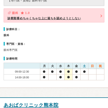
【専門医・資格】
眼科専門医
眼科
1.0
診察順番めちゃくちゃな上に過ちを認めようとしない
診療科目：
眼科
専門医・資格：
眼科専門医
診療時間
月
火
水
木
金
土
日
祝
09:00-12:30
14:00-18:00
あおばクリニック熊本院