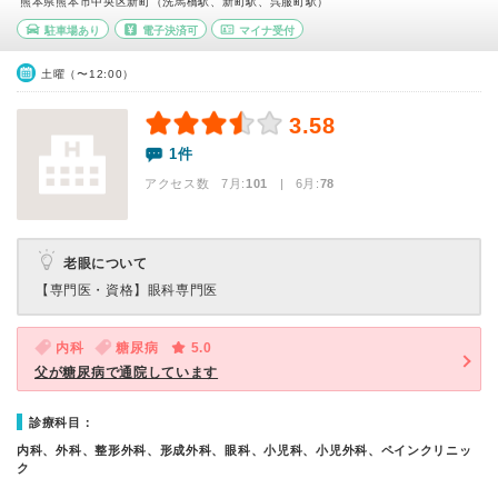
熊本県熊本市中央区新町（洗馬橋駅、新町駅、呉服町駅）
駐車場あり
電子決済可
マイナ受付
土曜（〜12:00）
3.58
1件
アクセス数 7月:
101
| 6月:
78
老眼について
【専門医・資格】
眼科専門医
内科
糖尿病
5.0
父が糖尿病で通院しています
診療科目：
内科、外科、整形外科、形成外科、眼科、小児科、小児外科、ペインクリニッ
ク