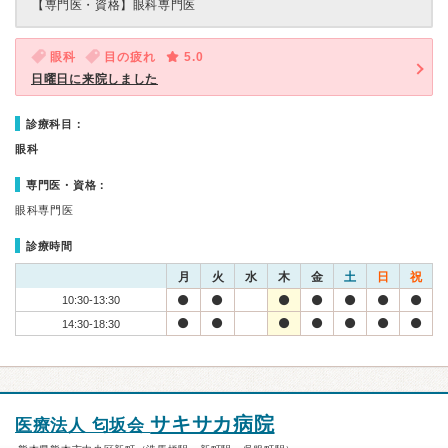
【専門医・資格】
眼科専門医
眼科
目の疲れ
5.0
日曜日に来院しました
診療科目：
眼科
専門医・資格：
眼科専門医
診療時間
月
火
水
木
金
土
日
祝
10:30-13:30
14:30-18:30
サキサカ病院
医療法人 匂坂会