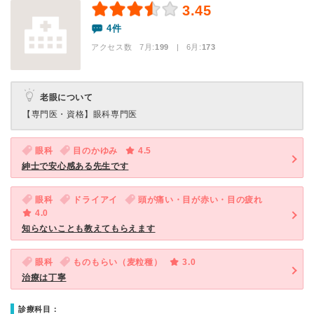
3.45
4件
アクセス数 7月:
199
| 6月:
173
老眼について
【専門医・資格】
眼科専門医
眼科
目のかゆみ
4.5
紳士で安心感ある先生です
眼科
ドライアイ
頭が痛い・目が赤い・目の疲れ
4.0
知らないことも教えてもらえます
眼科
ものもらい（麦粒種）
3.0
治療は丁寧
診療科目：