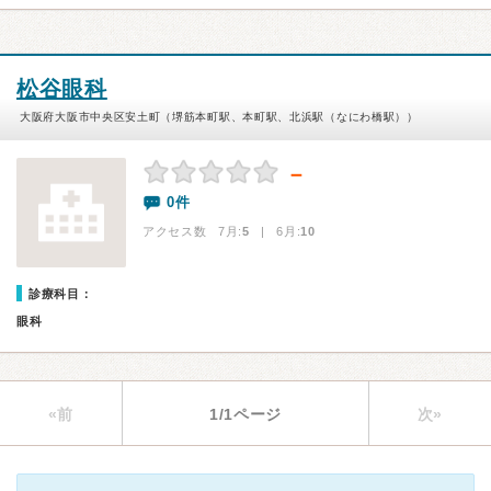
松谷眼科
大阪府大阪市中央区安土町（堺筋本町駅、本町駅、北浜駅（なにわ橋駅））
－
0件
アクセス数 7月:
5
| 6月:
10
診療科目：
眼科
«前
1/1ページ
次»