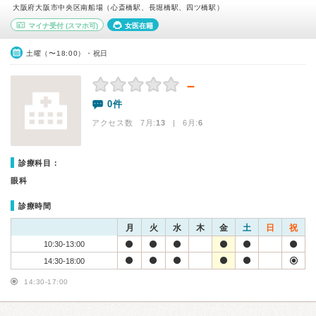
大阪府大阪市中央区南船場（心斎橋駅、長堀橋駅、四ツ橋駅）
マイナ受付
(スマホ可)
女医在籍
土曜（〜18:00）・祝日
－
0件
アクセス数 7月:
13
| 6月:
6
診療科目：
眼科
診療時間
月
火
水
木
金
土
日
祝
10:30-13:00
14:30-18:00
14:30-17:00