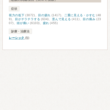
症状
視力の低下
(3072)、
目の疲れ
(1417)、
二重に見える・かすむ
(48
9)、
目がチラチラする
(634)、
歪んで見える
(411)、
目の痛み
(23
07)、
頭が痛い
(6103)、
疲れ
(455)
診療・治療法
レーシック
(5)