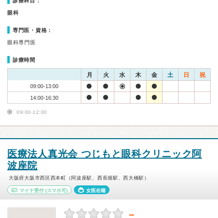
診療科目：
眼科
専門医・資格：
眼科専門医
診療時間
月
火
水
木
金
土
日
祝
09:00-13:00
14:00-16:30
09:00-12:00
医療法人真光会 つじもと眼科クリニック阿
波座院
大阪府大阪市西区西本町（阿波座駅、西長堀駅、西大橋駅）
マイナ受付
(スマホ可)
女医在籍
－