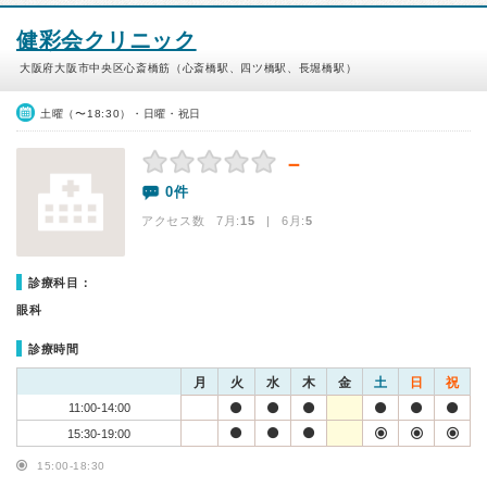
健彩会クリニック
大阪府大阪市中央区心斎橋筋（心斎橋駅、四ツ橋駅、長堀橋駅）
土曜（〜18:30）・日曜・祝日
－
0件
アクセス数 7月:
15
| 6月:
5
診療科目：
眼科
診療時間
月
火
水
木
金
土
日
祝
11:00-14:00
15:30-19:00
15:00-18:30