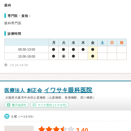
眼科
専門医・資格：
眼科専門医
診療時間
月
火
水
木
金
土
日
祝
09:30-13:00
15:00-18:00
15:10-18:00
イワサキ眼科医院
医療法人 創正会
大阪府大阪市中央区心斎橋筋（心斎橋駅、長堀橋駅、四ツ橋駅）
電子決済可
マイナ受付
(スマホ可)
土曜（〜13:00）
3.40