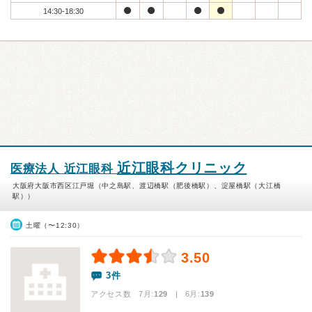
14:30-18:30
近江眼科クリニック
医療法人 近江眼科
大阪府大阪市西区江戸堀（中之島駅、渡辺橋駅（肥後橋駅）、淀屋橋駅（大江橋
駅））
土曜（〜12:30）
3.50
3件
アクセス数 7月:
129
| 6月:
139