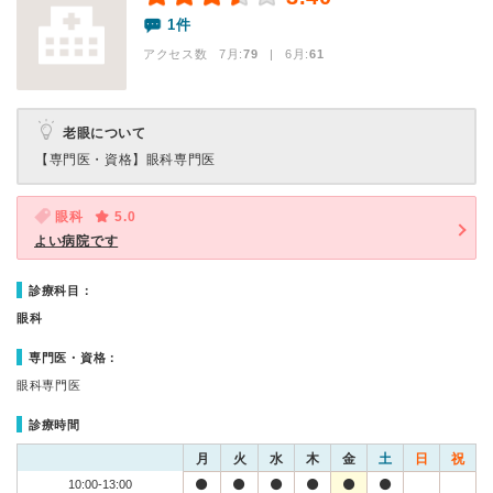
1件
アクセス数 7月:
79
| 6月:
61
老眼について
【専門医・資格】
眼科専門医
眼科
5.0
よい病院です
診療科目：
眼科
専門医・資格：
眼科専門医
診療時間
月
火
水
木
金
土
日
祝
10:00-13:00