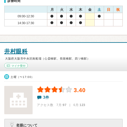
診療時間
月
火
水
木
金
土
日
祝
09:00-12:30
14:30-17:30
井村眼科
大阪府大阪市中央区南船場（心斎橋駅、長堀橋駅、四ツ橋駅）
マイナ受付
土曜（〜17:00）
3.40
3件
アクセス数 7月:
97
| 6月:
123
老眼について