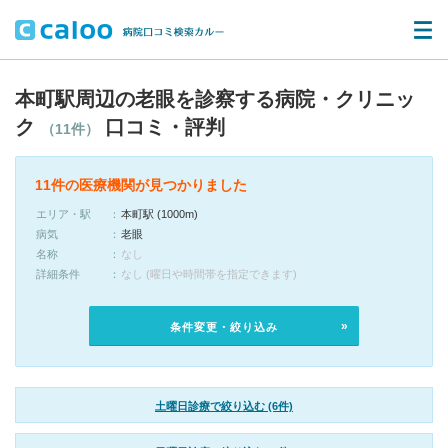
本町駅周辺の老眼を診察する病院・クリニッ
ク
口コミ・評判
（11件）
11件の医療機関が見つかりました
エリア・駅
本町駅 (1000m)
病気
老眼
名称
なし
詳細条件
なし (曜日や時間帯を指定できます)
条件変更・絞り込み
土曜日診療で絞り込む (6件)