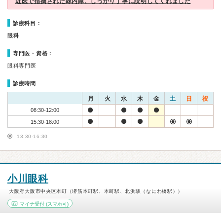
近医で指摘された緑内障、しっかり丁寧に説明してくれました
診療科目：
眼科
専門医・資格：
眼科専門医
診療時間
月
火
水
木
金
土
日
祝
08:30-12:00
15:30-18:00
13:30-16:30
小川眼科
大阪府大阪市中央区本町（堺筋本町駅、本町駅、北浜駅（なにわ橋駅））
マイナ受付
(スマホ可)