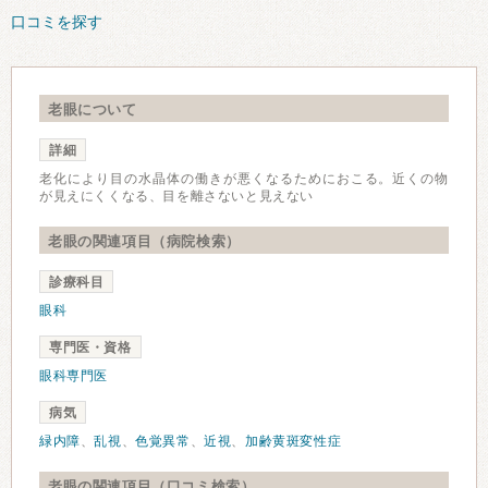
口コミを探す
老眼について
詳細
老化により目の水晶体の働きが悪くなるためにおこる。近くの物
が見えにくくなる、目を離さないと見えない
老眼の関連項目（病院検索）
診療科目
眼科
専門医・資格
眼科専門医
病気
緑内障
、
乱視
、
色覚異常
、
近視
、
加齢黄斑変性症
老眼の関連項目（口コミ検索）