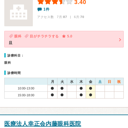
3.40
1件
アクセス数 7月:
87
| 6月:
70
眼科
目がチラチラする
5.0
目
診療科目：
眼科
診療時間
月
火
水
木
金
土
日
祝
10:00-13:00
15:00-18:00
医療法人幸正会内藤眼科医院