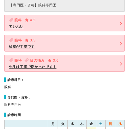
【専門医・資格】
眼科専門医
眼科
4.5
ていねい
眼科
3.5
診察が丁寧です
眼科
目の痛み
3.0
先生は丁寧で良かったです！
診療科目：
眼科
専門医・資格：
眼科専門医
診療時間
月
火
水
木
金
土
日
祝