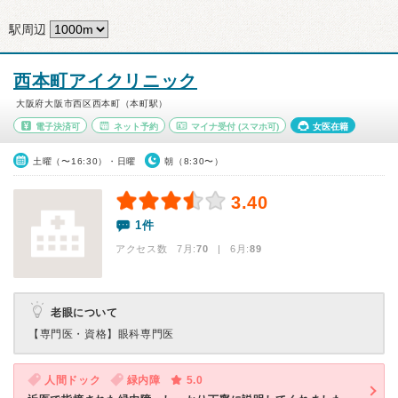
駅周辺
西本町アイクリニック
大阪府大阪市西区西本町（本町駅）
電子決済可
ネット予約
マイナ受付
(スマホ可)
女医在籍
土曜（〜16:30）・日曜
朝（8:30〜）
3.40
1件
アクセス数 7月:
70
| 6月:
89
老眼について
【専門医・資格】
眼科専門医
人間ドック
緑内障
5.0