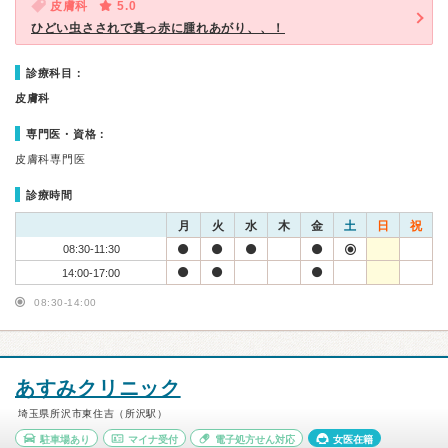
皮膚科
5.0
ひどい虫さされで真っ赤に腫れあがり、、！
診療科目：
皮膚科
専門医・資格：
皮膚科専門医
診療時間
月
火
水
木
金
土
日
祝
08:30-11:30
14:00-17:00
08:30-14:00
あすみクリニック
埼玉県所沢市東住吉（所沢駅）
駐車場あり
マイナ受付
電子処方せん対応
女医在籍