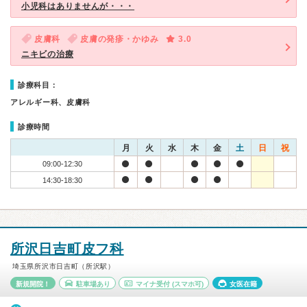
小児科はありませんが・・・
皮膚科
皮膚の発疹・かゆみ
3.0
ニキビの治療
診療科目：
アレルギー科、皮膚科
診療時間
月
火
水
木
金
土
日
祝
09:00-12:30
14:30-18:30
所沢日吉町皮フ科
埼玉県所沢市日吉町（所沢駅）
新規開院！
駐車場あり
マイナ受付
(スマホ可)
女医在籍