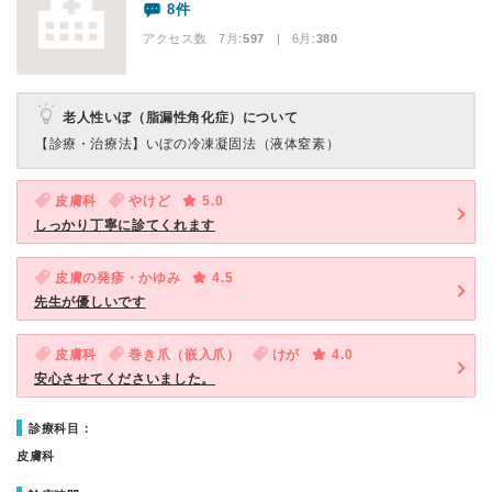
8件
アクセス数 7月:
597
| 6月:
380
老人性いぼ（脂漏性角化症）について
【診療・治療法】
いぼの冷凍凝固法（液体窒素）
皮膚科
やけど
5.0
しっかり丁寧に診てくれます
皮膚の発疹・かゆみ
4.5
先生が優しいです
皮膚科
巻き爪（嵌入爪）
けが
4.0
安心させてくださいました。
診療科目：
皮膚科