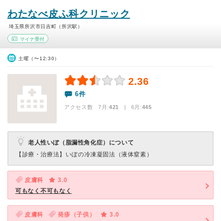
わたなべ皮ふ科クリニック
埼玉県所沢市日吉町（所沢駅）
マイナ受付
土曜（〜12:30）
2.36
6件
アクセス数 7月:
421
| 6月:
445
老人性いぼ（脂漏性角化症）について
【診療・治療法】
いぼの冷凍凝固法（液体窒素）
皮膚科
3.0
可もなく不可もなく
皮膚科
発疹（子供）
3.0