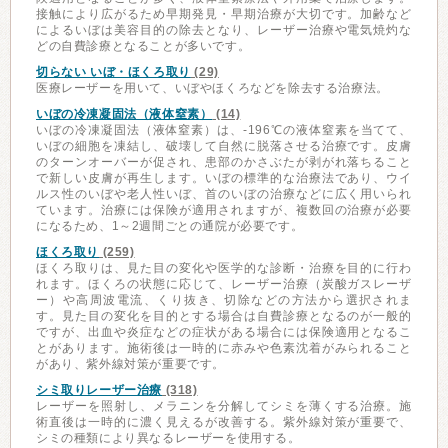
接触により広がるため早期発見・早期治療が大切です。加齢など
によるいぼは美容目的の除去となり、レーザー治療や電気焼灼な
どの自費診療となることが多いです。
切らない いぼ・ほくろ取り
(29)
医療レーザーを用いて、いぼやほくろなどを除去する治療法。
いぼの冷凍凝固法（液体窒素）
(14)
いぼの冷凍凝固法（液体窒素）は、-196℃の液体窒素を当てて、
いぼの細胞を凍結し、破壊して自然に脱落させる治療です。皮膚
のターンオーバーが促され、患部のかさぶたが剥がれ落ちること
で新しい皮膚が再生します。いぼの標準的な治療法であり、ウイ
ルス性のいぼや老人性いぼ、首のいぼの治療などに広く用いられ
ています。治療には保険が適用されますが、複数回の治療が必要
になるため、1～2週間ごとの通院が必要です。
ほくろ取り
(259)
ほくろ取りは、見た目の変化や医学的な診断・治療を目的に行わ
れます。ほくろの状態に応じて、レーザー治療（炭酸ガスレーザ
ー）や高周波電流、くり抜き、切除などの方法から選択されま
す。見た目の変化を目的とする場合は自費診療となるのが一般的
ですが、出血や炎症などの症状がある場合には保険適用となるこ
とがあります。施術後は一時的に赤みや色素沈着がみられること
があり、紫外線対策が重要です。
シミ取りレーザー治療
(318)
レーザーを照射し、メラニンを分解してシミを薄くする治療。施
術直後は一時的に濃く見えるが改善する。紫外線対策が重要で、
シミの種類により異なるレーザーを使用する。