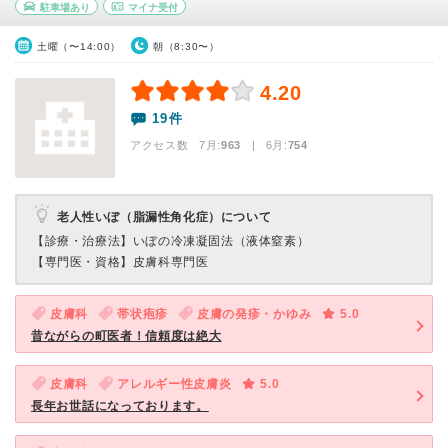
駐車場あり
マイナ受付
土曜（〜14:00）
朝（8:30〜）
4.20
19件
アクセス数 7月:
963
| 6月:
754
老人性いぼ（脂漏性角化症）について
【診療・治療法】
いぼの冷凍凝固法（液体窒素）
【専門医・資格】
皮膚科専門医
皮膚科
帯状疱疹
皮膚の発疹・かゆみ
5.0
昔ながらの町医者！信頼度は絶大
皮膚科
アレルギー性皮膚炎
5.0
長年お世話になっております。