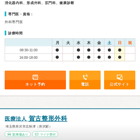
消化器内科、形成外科、肛門科、健康診断
専門医・資格：
外科専門医
診療時間
月
火
水
木
金
土
日
祝
08:30-11:00
16:00-18:00
ネット予約
電話
公式サイト
賀古整形外科
医療法人
埼玉県所沢市北秋津（所沢駅）
駐車場あり
マイナ受付