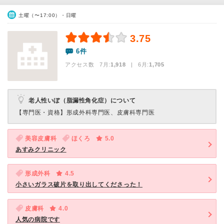
土曜（〜17:00）・日曜
3.75
6件
アクセス数 7月:
1,918
| 6月:
1,705
老人性いぼ（脂漏性角化症）について
【専門医・資格】
形成外科専門医、皮膚科専門医
美容皮膚科
ほくろ
5.0
あすみクリニック
形成外科
4.5
小さいガラス破片を取り出してくださった！
皮膚科
4.0
人気の病院です