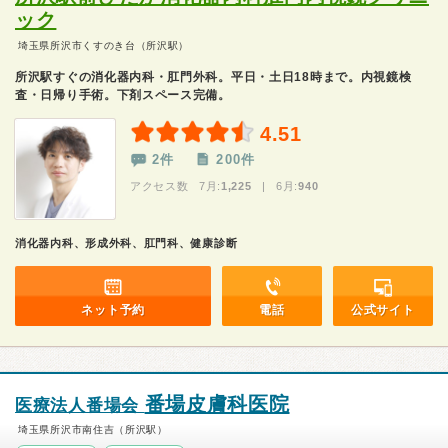
ック
埼玉県所沢市くすのき台（所沢駅）
所沢駅すぐの消化器内科・肛門外科。平日・土日18時まで。内視鏡検
査・日帰り手術。下剤スペース完備。
4.51
2件
200件
アクセス数 7月:
1,225
| 6月:
940
消化器内科、形成外科、肛門科、健康診断
ネット予約
電話
公式サイト
番場皮膚科医院
医療法人番場会
埼玉県所沢市南住吉（所沢駅）