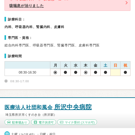
咳喘息が治りました
診療科目：
内科、呼吸器内科、腎臓内科、皮膚科
専門医・資格：
総合内科専門医、呼吸器専門医、腎臓専門医、皮膚科専門医
診療時間
月
火
水
木
金
土
日
祝
08:30-16:30
08:30-17:00
所沢中央病院
医療法人社団和風会
埼玉県所沢市くすのき台（所沢駅）
駐車場あり
電子決済可
マイナ受付
(スマホ可)
土曜（〜16:40）・日曜・祝日