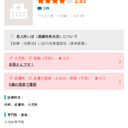
3.83
2件
アクセス数 7月:
90
| 6月:
73
老人性いぼ（脂漏性角化症）について
【診療・治療法】
いぼの冷凍凝固法（液体窒素）
小児科
発熱（子供）
5.0
名医さんです！
皮膚科
皮膚の発疹・かゆみ・発疹（子供）
4.5
0歳の湿疹で通院
診療科目：
内科、皮膚科、小児科
専門医・資格：
小児科専門医