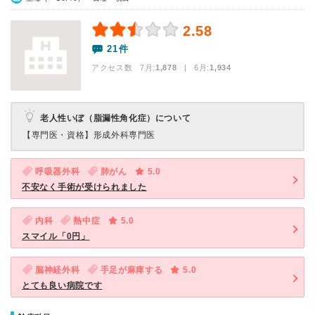
2.58
21件
アクセス数 7月:
1,878
| 6月:
1,934
老人性いぼ（脂漏性角化症）について
【専門医・資格】
形成外科専門医
呼吸器外科
肺がん
5.0
不安なく手術が受けられました
内科
熱中症
5.0
スマイル「0円」
脳神経外科
手足が麻痺する
5.0
とても良い病院です