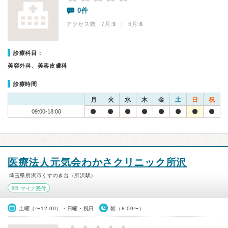
0件
アクセス数 7月:
9
| 6月:
6
診療科目：
美容外科、美容皮膚科
診療時間
月
火
水
木
金
土
日
祝
09:00-18:00
医療法人元気会わかさクリニック所沢
埼玉県所沢市くすのき台（所沢駅）
マイナ受付
土曜（〜12:00）・日曜・祝日
朝（8:00〜）