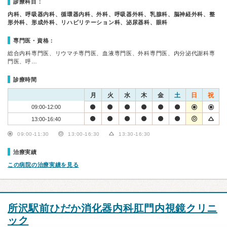
診療科目：
内科、呼吸器内科、循環器内科、外科、呼吸器外科、乳腺科、脳神経外科、整
形外科、形成外科、リハビリテーション科、泌尿器科、眼科
専門医・資格：
総合内科専門医、リウマチ専門医、血液専門医、外科専門医、内分泌代謝科専
門医、呼…
診療時間
月
火
水
木
金
土
日
祝
09:00-12:00
13:00-16:40
09:00-11:30
13:00-16:30
13:30-16:30
治療実績
この病院の治療実績を見る
所沢駅前ひだか消化器内科肛門内視鏡クリニ
ック