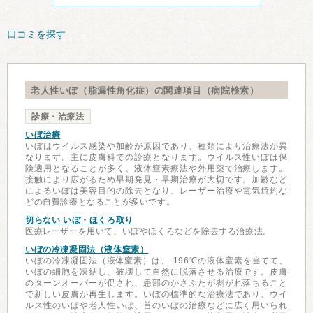
口コミを探す
老人性いぼ（脂漏性角化症）の関連項目（病院検索）
診療・治療法
いぼ治療
いぼはウイルス感染や加齢が原因であり、種類により治療法が異
なります。主に皮膚科での診療となります。ウイルス性いぼは保
険適用となることが多く、液体窒素療法や外用薬で治療します。
接触により広がるため早期発見・早期治療が大切です。加齢など
によるいぼは美容目的の除去となり、レーザー治療や電気焼灼な
どの自費診療となることが多いです。
切らない いぼ・ほくろ取り
医療レーザーを用いて、いぼやほくろなどを除去する治療法。
いぼの冷凍凝固法（液体窒素）
いぼの冷凍凝固法（液体窒素）は、-196℃の液体窒素を当てて、
いぼの細胞を凍結し、破壊して自然に脱落させる治療です。皮膚
のターンオーバーが促され、患部のかさぶたが剥がれ落ちること
で新しい皮膚が再生します。いぼの標準的な治療法であり、ウイ
ルス性のいぼや老人性いぼ、首のいぼの治療などに広く用いられ