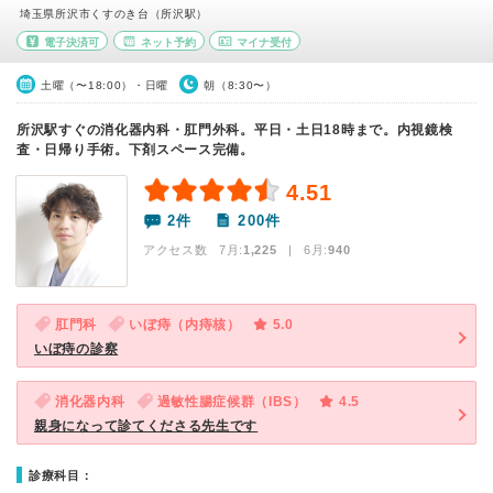
埼玉県所沢市くすのき台（所沢駅）
電子決済可
ネット予約
マイナ受付
土曜（〜18:00）・日曜
朝（8:30〜）
所沢駅すぐの消化器内科・肛門外科。平日・土日18時まで。内視鏡検
査・日帰り手術。下剤スペース完備。
4.51
2件
200件
アクセス数 7月:
1,225
| 6月:
940
肛門科
いぼ痔（内痔核）
5.0
いぼ痔の診察
消化器内科
過敏性腸症候群（IBS）
4.5
親身になって診てくださる先生です
診療科目：