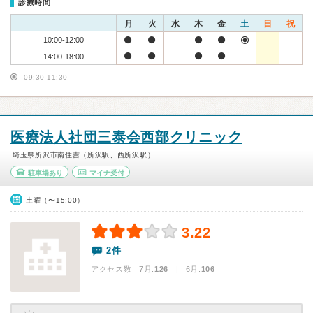
診療時間
月
火
水
木
金
土
日
祝
10:00-12:00
14:00-18:00
09:30-11:30
医療法人社団三泰会西部クリニック
埼玉県所沢市南住吉（所沢駅、西所沢駅）
駐車場あり
マイナ受付
土曜（〜15:00）
3.22
2件
アクセス数 7月:
126
| 6月:
106