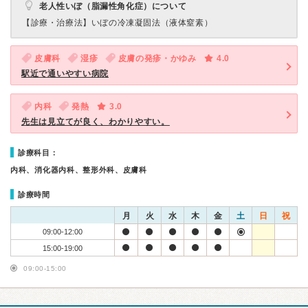
老人性いぼ（脂漏性角化症）について
【診療・治療法】
いぼの冷凍凝固法（液体窒素）
皮膚科
湿疹
皮膚の発疹・かゆみ
4.0
駅近で通いやすい病院
内科
発熱
3.0
先生は見立てが良く、わかりやすい。
診療科目：
内科、消化器内科、整形外科、皮膚科
診療時間
月
火
水
木
金
土
日
祝
09:00-12:00
15:00-19:00
09:00-15:00