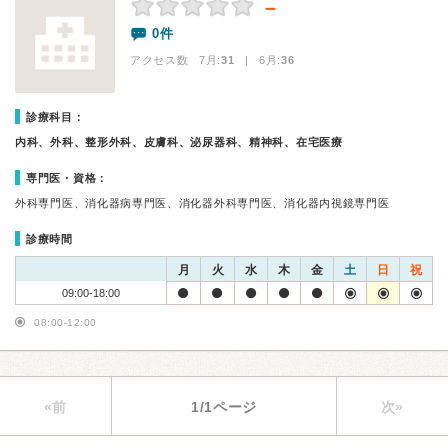
－
0件
アクセス数 7月:
31
| 6月:
36
診療科目：
内科、外科、整形外科、皮膚科、泌尿器科、精神科、在宅医療
専門医・資格：
外科専門医、消化器病専門医、消化器外科専門医、消化器内視鏡専門医
診療時間
月
火
水
木
金
土
日
祝
09:00-18:00
08:00-12:00
«前
1/1ページ
次»