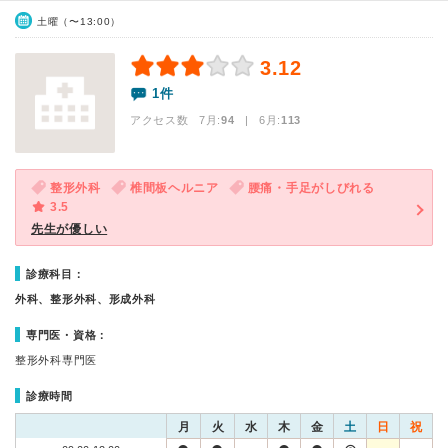
土曜（〜13:00）
3.12
1件
アクセス数 7月:
94
| 6月:
113
整形外科
椎間板ヘルニア
腰痛・手足がしびれる
3.5
先生が優しい
診療科目：
外科、整形外科、形成外科
専門医・資格：
整形外科専門医
診療時間
月
火
水
木
金
土
日
祝