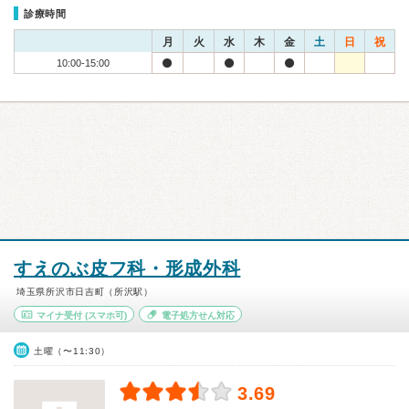
診療時間
月
火
水
木
金
土
日
祝
10:00-15:00
すえのぶ皮フ科・形成外科
埼玉県所沢市日吉町（所沢駅）
マイナ受付
(スマホ可)
電子処方せん対応
土曜（〜11:30）
3.69