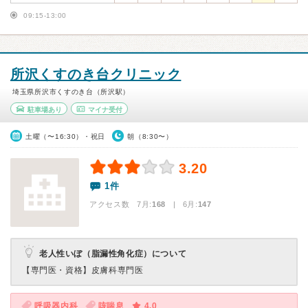
09:15-13:00
所沢くすのき台クリニック
埼玉県所沢市くすのき台（所沢駅）
駐車場あり
マイナ受付
土曜（〜16:30）・祝日
朝（8:30〜）
3.20
1件
アクセス数 7月:
168
| 6月:
147
老人性いぼ（脂漏性角化症）について
【専門医・資格】
皮膚科専門医
呼吸器内科
咳喘息
4.0