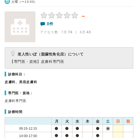
土曜（〜13:00）
－
0件
アクセス数 7月:
74
| 6月:
43
老人性いぼ（脂漏性角化症）について
【専門医・資格】
皮膚科専門医
診療科目：
皮膚科、美容皮膚科
専門医・資格：
皮膚科専門医
診療時間
月
火
水
木
金
土
日
祝
09:15-12:15
14:00-17:00