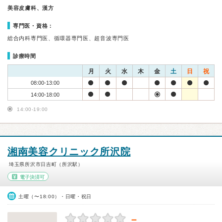
美容皮膚科、漢方
専門医・資格：
総合内科専門医、循環器専門医、超音波専門医
診療時間
月
火
水
木
金
土
日
祝
08:00-13:00
14:00-18:00
14:00-19:00
湘南美容クリニック所沢院
埼玉県所沢市日吉町（所沢駅）
電子決済可
土曜（〜18:00）・日曜・祝日
－