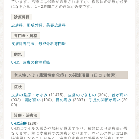
ています。治療には保険が適用されますが、複数回の治療が必要
になるため、1～2週間ごとの通院が必要です。
診療科目
皮膚科
、
形成外科
、
美容皮膚科
専門医・資格
皮膚科専門医
、
形成外科専門医
病気
いぼ
、
皮膚の良性腫瘍
老人性いぼ（脂漏性角化症）の関連項目（口コミ検索）
症状
皮膚の発疹・かゆみ
(11475)、
皮膚のできもの
(304)、
首が痛い
(938)、
顔が痛い
(100)、
目の痛み
(2307)、
手足の関節が痛い
(20
00)
診療・治療法
いぼ治療
(230)
いぼはウイルス感染や加齢が原因であり、種類により治療法が異
なります。主に皮膚科での診療となります。ウイルス性いぼは保
険適用となることが多く、液体窒素療法や外用薬で治療します。