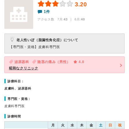
3.20
1件
アクセス数 7月:
43
| 6月:
40
老人性いぼ（脂漏性角化症）について
【専門医・資格】
皮膚科専門医
泌尿器科
陰茎の痛み（男性）
4.0
昭和なクリニック
診療科目：
皮膚科、泌尿器科
専門医・資格：
皮膚科専門医
診療時間
月
火
水
木
金
土
日
祝