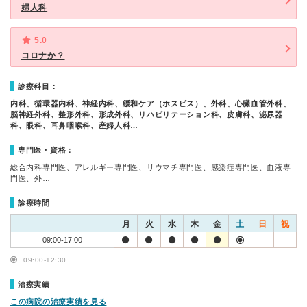
婦人科
5.0
コロナか？
診療科目：
内科、循環器内科、神経内科、緩和ケア（ホスピス）、外科、心臓血管外科、
脳神経外科、整形外科、形成外科、リハビリテーション科、皮膚科、泌尿器
科、眼科、耳鼻咽喉科、産婦人科…
専門医・資格：
総合内科専門医、アレルギー専門医、リウマチ専門医、感染症専門医、血液専
門医、外…
診療時間
月
火
水
木
金
土
日
祝
09:00-17:00
09:00-12:30
治療実績
この病院の治療実績を見る