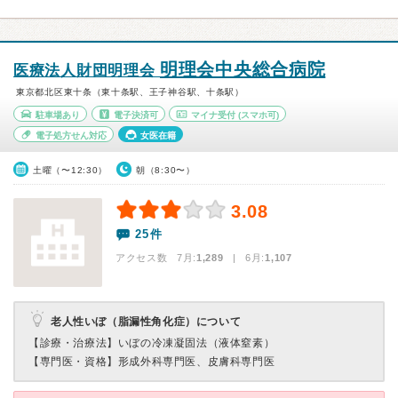
明理会中央総合病院
医療法人財団明理会
東京都北区東十条（東十条駅、王子神谷駅、十条駅）
駐車場あり
電子決済可
マイナ受付
(スマホ可)
電子処方せん対応
女医在籍
土曜（〜12:30）
朝（8:30〜）
3.08
25件
アクセス数 7月:
1,289
| 6月:
1,107
老人性いぼ（脂漏性角化症）について
【診療・治療法】
いぼの冷凍凝固法（液体窒素）
【専門医・資格】
形成外科専門医、皮膚科専門医