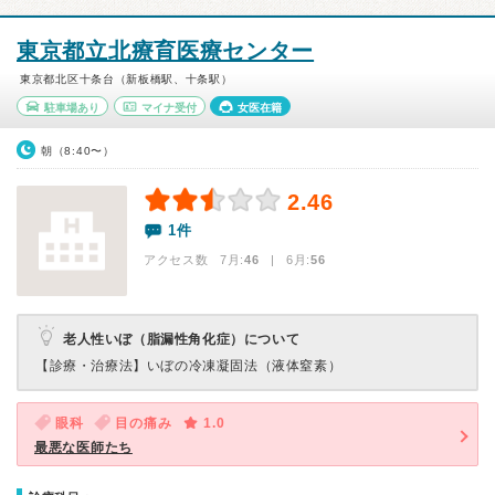
東京都立北療育医療センター
東京都北区十条台（新板橋駅、十条駅）
駐車場あり
マイナ受付
女医在籍
朝（8:40〜）
2.46
1件
アクセス数 7月:
46
| 6月:
56
老人性いぼ（脂漏性角化症）について
【診療・治療法】
いぼの冷凍凝固法（液体窒素）
眼科
目の痛み
1.0
最悪な医師たち