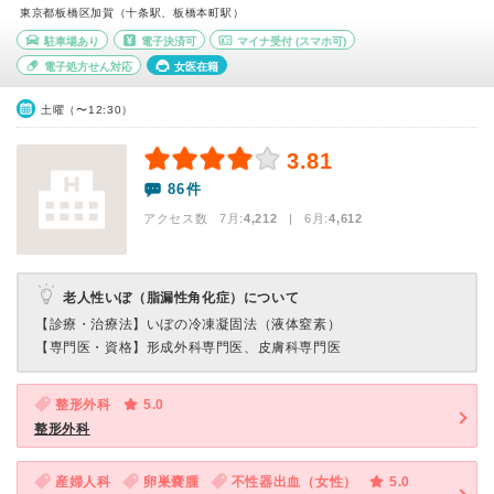
東京都板橋区加賀（十条駅、板橋本町駅）
駐車場あり
電子決済可
マイナ受付
(スマホ可)
電子処方せん対応
女医在籍
土曜（〜12:30）
3.81
86件
アクセス数 7月:
4,212
| 6月:
4,612
老人性いぼ（脂漏性角化症）について
【診療・治療法】
いぼの冷凍凝固法（液体窒素）
【専門医・資格】
形成外科専門医、皮膚科専門医
整形外科
5.0
整形外科
産婦人科
卵巣嚢腫
不性器出血（女性）
5.0