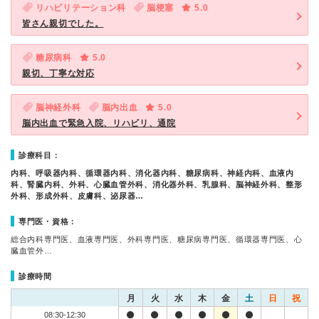
リハビリテーション科
脳梗塞
5.0
皆さん親切でした。
糖尿病科
5.0
親切、丁寧な対応
脳神経外科
脳内出血
5.0
脳内出血で緊急入院、リハビリ、通院
診療科目：
内科、呼吸器内科、循環器内科、消化器内科、糖尿病科、神経内科、血液内
科、腎臓内科、外科、心臓血管外科、消化器外科、乳腺科、脳神経外科、整形
外科、形成外科、皮膚科、泌尿器…
専門医・資格：
総合内科専門医、血液専門医、外科専門医、糖尿病専門医、循環器専門医、心
臓血管外…
診療時間
月
火
水
木
金
土
日
祝
08:30-12:30