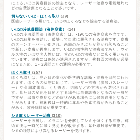
によるいぼは美容目的の除去となり、レーザー治療や電気焼灼な
どの自費診療となることが多いです。
切らない いぼ・ほくろ取り
(29)
医療レーザーを用いて、いぼやほくろなどを除去する治療法。
いぼの冷凍凝固法（液体窒素）
(14)
いぼの冷凍凝固法（液体窒素）は、-196℃の液体窒素を当てて、
いぼの細胞を凍結し、破壊して自然に脱落させる治療です。皮膚
のターンオーバーが促され、患部のかさぶたが剥がれ落ちること
で新しい皮膚が再生します。いぼの標準的な治療法であり、ウイ
ルス性のいぼや老人性いぼ、首のいぼの治療などに広く用いられ
ています。治療には保険が適用されますが、複数回の治療が必要
になるため、1～2週間ごとの通院が必要です。
ほくろ取り
(257)
ほくろ取りは、見た目の変化や医学的な診断・治療を目的に行わ
れます。ほくろの状態に応じて、レーザー治療（炭酸ガスレーザ
ー）や高周波電流、くり抜き、切除などの方法から選択されま
す。見た目の変化を目的とする場合は自費診療となるのが一般的
ですが、出血や炎症などの症状がある場合には保険適用となるこ
とがあります。施術後は一時的に赤みや色素沈着がみられること
があり、紫外線対策が重要です。
シミ取りレーザー治療
(318)
レーザーを照射し、メラニンを分解してシミを薄くする治療。施
術直後は一時的に濃く見えるが改善する。紫外線対策が重要で、
シミの種類により異なるレーザーを使用する。