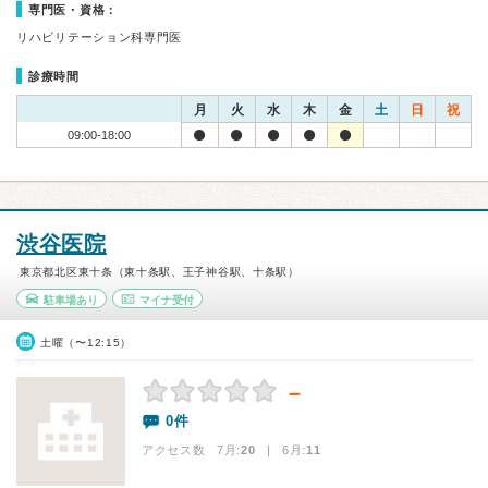
専門医・資格：
リハビリテーション科専門医
診療時間
月
火
水
木
金
土
日
祝
09:00-18:00
渋谷医院
東京都北区東十条（東十条駅、王子神谷駅、十条駅）
駐車場あり
マイナ受付
土曜（〜12:15）
－
0件
アクセス数 7月:
20
| 6月:
11