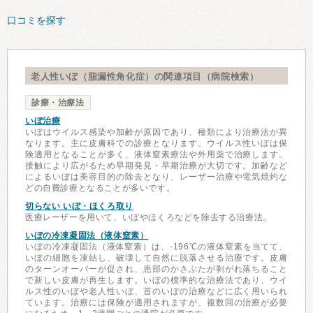
口コミを探す
老人性いぼ（脂漏性角化症）の関連項目（病院検索）
診療・治療法
いぼ治療
いぼはウイルス感染や加齢が原因であり、種類により治療法が異
なります。主に皮膚科での診療となります。ウイルス性いぼは保
険適用となることが多く、液体窒素療法や外用薬で治療します。
接触により広がるため早期発見・早期治療が大切です。加齢など
によるいぼは美容目的の除去となり、レーザー治療や電気焼灼な
どの自費診療となることが多いです。
切らない いぼ・ほくろ取り
医療レーザーを用いて、いぼやほくろなどを除去する治療法。
いぼの冷凍凝固法（液体窒素）
いぼの冷凍凝固法（液体窒素）は、-196℃の液体窒素を当てて、
いぼの細胞を凍結し、破壊して自然に脱落させる治療です。皮膚
のターンオーバーが促され、患部のかさぶたが剥がれ落ちること
で新しい皮膚が再生します。いぼの標準的な治療法であり、ウイ
ルス性のいぼや老人性いぼ、首のいぼの治療などに広く用いられ
ています。治療には保険が適用されますが、複数回の治療が必要