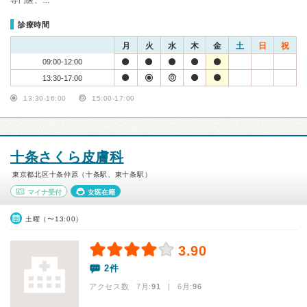
専門医、…
診療時間
月
火
水
木
金
土
日
祝
09:00-12:00
13:30-17:00
13:30-16:00
15:00-17:00
十条さくら皮膚科
東京都北区十条仲原（十条駅、東十条駅）
マイナ受付
女医在籍
土曜（〜13:00）
3.90
2件
アクセス数 7月:
91
| 6月:
96