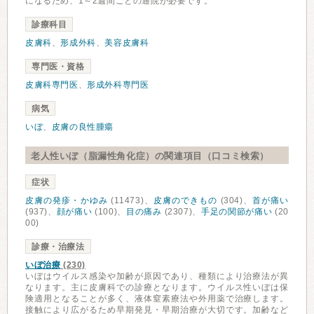
になるため、1～2週間ごとの通院が必要です。
診療科目
皮膚科
、
形成外科
、
美容皮膚科
専門医・資格
皮膚科専門医
、
形成外科専門医
病気
いぼ
、
皮膚の良性腫瘍
老人性いぼ（脂漏性角化症）の関連項目（口コミ検索）
症状
皮膚の発疹・かゆみ
(11473)、
皮膚のできもの
(304)、
首が痛い
(937)、
顔が痛い
(100)、
目の痛み
(2307)、
手足の関節が痛い
(20
00)
診療・治療法
いぼ治療
(230)
いぼはウイルス感染や加齢が原因であり、種類により治療法が異
なります。主に皮膚科での診療となります。ウイルス性いぼは保
険適用となることが多く、液体窒素療法や外用薬で治療します。
接触により広がるため早期発見・早期治療が大切です。加齢など