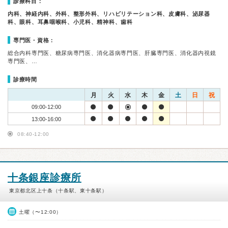
診療科目：
内科、神経内科、外科、整形外科、リハビリテーション科、皮膚科、泌尿器
科、眼科、耳鼻咽喉科、小児科、精神科、歯科
専門医・資格：
総合内科専門医、糖尿病専門医、消化器病専門医、肝臓専門医、消化器内視鏡
専門医、…
診療時間
月
火
水
木
金
土
日
祝
09:00-12:00
13:00-16:00
08:40-12:00
十条銀座診療所
東京都北区上十条（十条駅、東十条駅）
土曜（〜12:00）