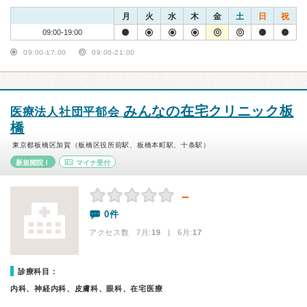
月
火
水
木
金
土
日
祝
09:00-19:00
09:00-17:00
09:00-21:00
みんなの在宅クリニック板
医療法人社団平郁会
橋
東京都板橋区加賀（板橋区役所前駅、板橋本町駅、十条駅）
新規開院！
マイナ受付
－
0件
アクセス数 7月:
19
| 6月:
17
診療科目：
内科、神経内科、皮膚科、眼科、在宅医療