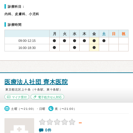
診療科目：
内科、皮膚科、小児科
診療時間
月
火
水
木
金
土
日
祝
09:00-12:15
16:00-18:30
医療法人社団 齊木医院
東京都北区上十条（十条駅、東十条駅）
マイナ受付
電子処方せん対応
土曜（〜21:00）・日曜
夜（〜21:00）
－
0件