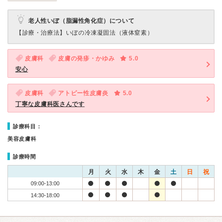
老人性いぼ（脂漏性角化症）について
【診療・治療法】
いぼの冷凍凝固法（液体窒素）
皮膚科
皮膚の発疹・かゆみ
5.0
安心
皮膚科
アトピー性皮膚炎
5.0
丁寧な皮膚科医さんです
診療科目：
美容皮膚科
診療時間
月
火
水
木
金
土
日
祝
09:00-13:00
14:30-18:00