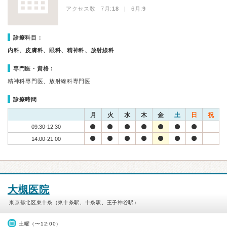
アクセス数 7月:
18
| 6月:
9
診療科目：
内科、皮膚科、眼科、精神科、放射線科
専門医・資格：
精神科専門医、放射線科専門医
診療時間
月
火
水
木
金
土
日
祝
09:30-12:30
14:00-21:00
大槻医院
東京都北区東十条（東十条駅、十条駅、王子神谷駅）
土曜（〜12:00）