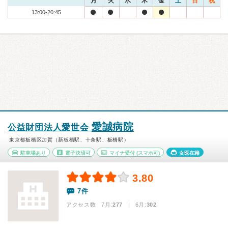
月
火
水
木
金
土
日
祝
13:00-20:45
愛誠病院
公益財団法人愛世会
東京都板橋区加賀（新板橋駅、十条駅、板橋駅）
駐車場あり
電子決済可
マイナ受付
(スマホ可)
女医在籍
3.80
7件
アクセス数 7月:
277
| 6月:
302