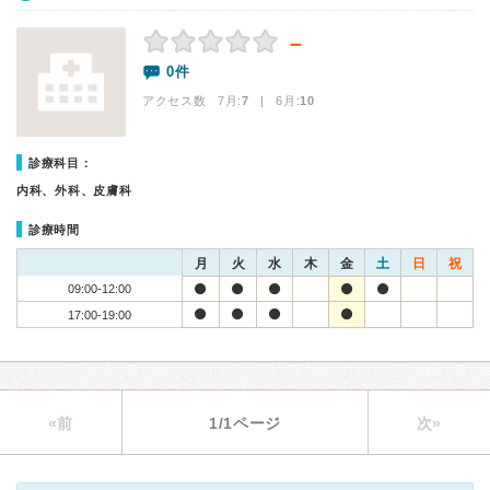
－
0件
アクセス数 7月:
7
| 6月:
10
診療科目：
内科、外科、皮膚科
診療時間
月
火
水
木
金
土
日
祝
09:00-12:00
17:00-19:00
«前
1/1ページ
次»