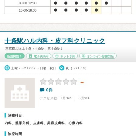
09:00-12:00
15:00-18:30
十条駅ハル内科・皮フ科クリニック
東京都北区上十条（十条駅、東十条駅）
新規開院！
電子決済可
ネット予約
オンライン診療対応
土曜（〜21:00）・日曜・祝日
夜（〜21:00）
－
0件
アクセス数 7月:
62
| 6月:
81
診療科目：
内科、整形外科、皮膚科、美容皮膚科、心療内科
診療時間