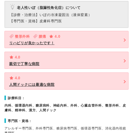
老人性いぼ（脂漏性角化症）について
【診療・治療法】
いぼの冷凍凝固法（液体窒素）
【専門医・資格】
皮膚科専門医
整形外科
腰痛
4.0
リハビリが良かったです！
4.0
親切で丁寧な病院
4.0
人間ドックには最適な病院
診療科目：
内科、循環器内科、糖尿病科、神経内科、外科、心臓血管外科、整形外科、皮
膚科、精神科、漢方、人間ドック
専門医・資格：
アレルギー専門医、外科専門医、糖尿病専門医、循環器専門医、消化器内視鏡