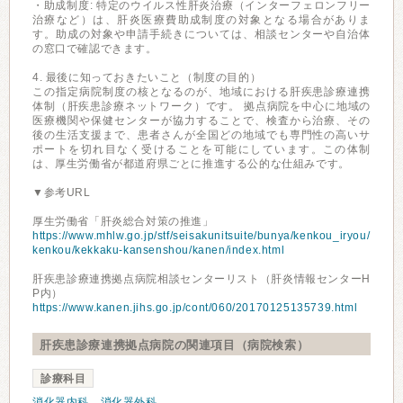
・助成制度: 特定のウイルス性肝炎治療（インターフェロンフリー
治療など）は、肝炎医療費助成制度の対象となる場合がありま
す。助成の対象や申請手続きについては、相談センターや自治体
の窓口で確認できます。
4. 最後に知っておきたいこと（制度の目的）
この指定病院制度の核となるのが、地域における肝疾患診療連携
体制（肝疾患診療ネットワーク）です。 拠点病院を中心に地域の
医療機関や保健センターが協力することで、検査から治療、その
後の生活支援まで、患者さんが全国どの地域でも専門性の高いサ
ポートを切れ目なく受けることを可能にしています。この体制
は、厚生労働省が都道府県ごとに推進する公的な仕組みです。
▼参考URL
厚生労働省「肝炎総合対策の推進」
https://www.mhlw.go.jp/stf/seisakunitsuite/bunya/kenkou_iryou/
kenkou/kekkaku-kansenshou/kanen/index.html
肝疾患診療連携拠点病院相談センターリスト（肝炎情報センターH
P内）
https://www.kanen.jihs.go.jp/cont/060/20170125135739.html
肝疾患診療連携拠点病院の関連項目（病院検索）
診療科目
消化器内科
、
消化器外科