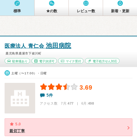
標準
★の数
レビュー数
新着・更新
池田病院
医療法人 青仁会
鹿児島県鹿屋市下祓川町
駐車場あり
電子決済可
マイナ受付
電子処方せん対応
土曜（〜17:00）・日曜
3.69
5件
アクセス数 7月:
477
| 6月:
498
5.0
親切丁寧