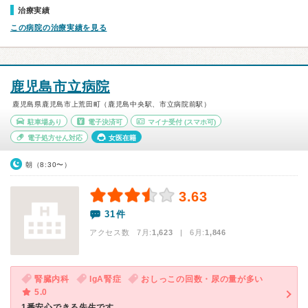
治療実績
この病院の治療実績を見る
鹿児島市立病院
鹿児島県鹿児島市上荒田町（鹿児島中央駅、市立病院前駅）
駐車場あり
電子決済可
マイナ受付
(スマホ可)
電子処方せん対応
女医在籍
朝（8:30〜）
3.63
31件
アクセス数 7月:
1,623
| 6月:
1,846
腎臓内科
IgA腎症
おしっこの回数・尿の量が多い
5.0
1番安心できる先生です