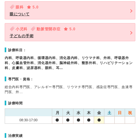
眼科
5.0
眼について
小児科
動脈管開存症
5.0
子どもの手術
診療科目：
内科、呼吸器内科、循環器内科、消化器内科、リウマチ科、外科、呼吸器外
科、心臓血管外科、消化器外科、脳神経外科、整形外科、リハビリテーション
科、皮膚科、泌尿器科、眼科、耳…
専門医・資格：
総合内科専門医、アレルギー専門医、リウマチ専門医、感染症専門医、血液専
門医、外…
診療時間
月
火
水
木
金
土
日
祝
08:30-17:00
治療実績