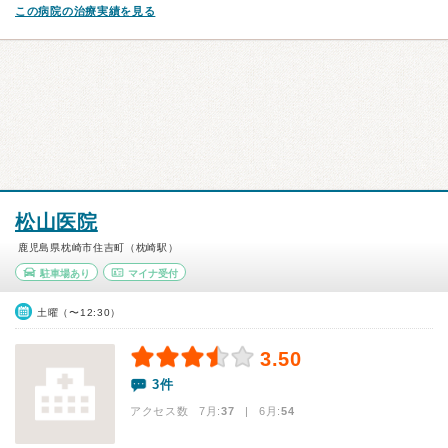
この病院の治療実績を見る
松山医院
鹿児島県枕崎市住吉町（枕崎駅）
駐車場あり
マイナ受付
土曜（〜12:30）
3.50
3件
アクセス数 7月:
37
| 6月:
54