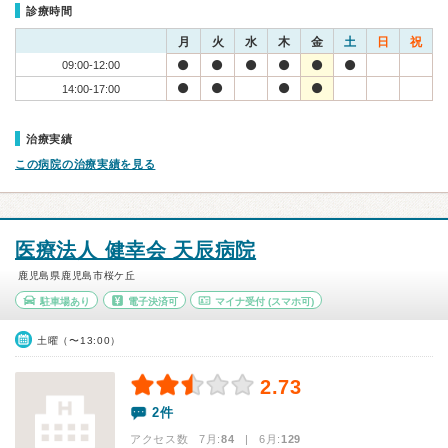
診療時間
月
火
水
木
金
土
日
祝
09:00-12:00
14:00-17:00
治療実績
この病院の治療実績を見る
医療法人 健幸会 天辰病院
鹿児島県鹿児島市桜ケ丘
駐車場あり
電子決済可
マイナ受付
(スマホ可)
土曜（〜13:00）
2.73
2件
アクセス数 7月:
84
| 6月:
129