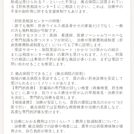
助成は受けられる？」といった不安は、拠点病院に設置されてい
る【肝疾患相談センター】にご相談ください。これは、治療中の
不安や副作用に対する支援体制でもあります。
〈肝疾患相談センターの特徴〉
・誰でも無料：肝炎ウイルス感染者やその家族だけでなく、一般
の方も無料相談が可能です。
・対応するスタッフ：医師、看護師、医療ソーシャルワーカーな
ど専門知識を持つスタッフが対応し、治療や医療費助成制度（肝
炎医療費助成制度など）についても丁寧に説明します。
・受診サポート：病院受診のルート（かかりつけ医からの紹介、
または相談センター経由）の案内も受けられます。ただし、対面
での相談には事前の予約が必要な施設が多いため、まずは電話で
問い合わせることを推奨します。
2. 拠点病院でできること（拠点病院の役割）
地域の拠点病院を受診することで、質の高い肝炎診療を安定して
受けられるというメリットがあります。
【専門的医療】: 肝臓病の専門医が詳しい検査（画像検査、肝生検
など）に基づき、抗ウイルス療法や肝がんの早期発見・治療方針
を決定し、専門的な治療を提供します。
【地域連携】: 治療が安定したら、普段の通院は地元のかかりつけ
医で行い、拠点病院では定期的な精密検査や治療の見直しなど、
高度な専門的評価を受けます。
3.治療にかかる費用はどのくらい？（ 費用と助成制度について）
・診療費: 拠点病院での診療や検査には、通常の公的医療保険が適
用され、自己負担が発生します。