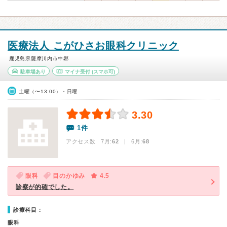
医療法人 こがひさお眼科クリニック
鹿児島県薩摩川内市中郷
駐車場あり
マイナ受付
(スマホ可)
土曜（〜13:00）・日曜
3.30
1件
アクセス数 7月:
62
| 6月:
68
眼科
目のかゆみ
4.5
診察が的確でした。
診療科目：
眼科