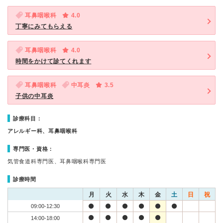
耳鼻咽喉科
4.0
丁寧にみてもらえる
耳鼻咽喉科
4.0
時間をかけて診てくれます
耳鼻咽喉科
中耳炎
3.5
子供の中耳炎
診療科目：
アレルギー科、耳鼻咽喉科
専門医・資格：
気管食道科専門医、耳鼻咽喉科専門医
診療時間
月
火
水
木
金
土
日
祝
09:00-12:30
14:00-18:00