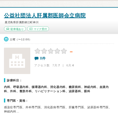
公益社団法人肝属郡医師会立病院
鹿児島県肝属郡錦江町神川
駐車場あり
マイナ受付
土曜（〜12:00）
－
0件
アクセス数 7月:
7
| 6月:
4
診療科目：
内科、呼吸器内科、循環器内科、消化器内科、糖尿病科、神経内科、血液内
科、外科、整形外科、リハビリテーション科、泌尿器科、眼科
専門医・資格：
感染症専門医、外科専門医、消化器病専門医、肝臓専門医、泌尿器科専門医、
神経内科…