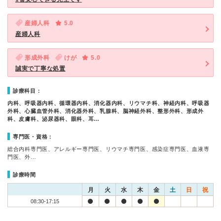
産婦人科
5.0
産婦人科
形成外科
けが
5.0
誠実で丁寧な処置
診療科目：
内科、呼吸器内科、循環器内科、消化器内科、リウマチ科、神経内科、呼吸器
外科、心臓血管外科、消化器外科、乳腺科、脳神経外科、整形外科、形成外
科、皮膚科、泌尿器科、眼科、耳…
専門医・資格：
総合内科専門医、アレルギー専門医、リウマチ専門医、感染症専門医、血液専
門医、外…
診療時間
月
火
水
木
金
土
日
祝
08:30-17:15