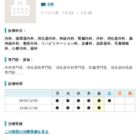
0件
アクセス数 7月:
13
| 6月:
28
診療科目：
内科、循環器内科、消化器内科、神経内科、腎臓内科、外科、消化器外科、脳
神経外科、整形外科、リハビリテーション科、皮膚科、泌尿器科、耳鼻咽喉
科、心療内科、歯科
専門医・資格：
外科専門医、消化器病専門医、消化器外科専門医、肝臓専門医、消化器内視鏡
専門医、…
診療時間
月
火
水
木
金
土
日
祝
09:00-12:00
14:00-17:30
治療実績
この病院の治療実績を見る