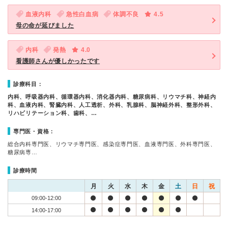
血液内科
急性白血病
体調不良
4.5
母の命が延びました
内科
発熱
4.0
看護師さんが優しかったです
診療科目：
内科、呼吸器内科、循環器内科、消化器内科、糖尿病科、リウマチ科、神経内
科、血液内科、腎臓内科、人工透析、外科、乳腺科、脳神経外科、整形外科、
リハビリテーション科、歯科、…
専門医・資格：
総合内科専門医、リウマチ専門医、感染症専門医、血液専門医、外科専門医、
糖尿病専…
診療時間
月
火
水
木
金
土
日
祝
09:00-12:00
14:00-17:00