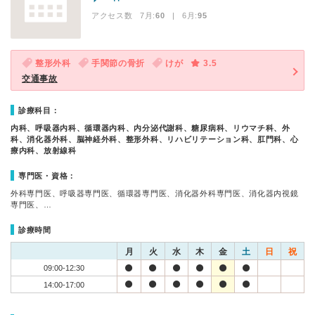
アクセス数 7月:
60
| 6月:
95
整形外科
手関節の骨折
けが
3.5
交通事故
診療科目：
内科、呼吸器内科、循環器内科、内分泌代謝科、糖尿病科、リウマチ科、外
科、消化器外科、脳神経外科、整形外科、リハビリテーション科、肛門科、心
療内科、放射線科
専門医・資格：
外科専門医、呼吸器専門医、循環器専門医、消化器外科専門医、消化器内視鏡
専門医、…
診療時間
月
火
水
木
金
土
日
祝
09:00-12:30
14:00-17:00