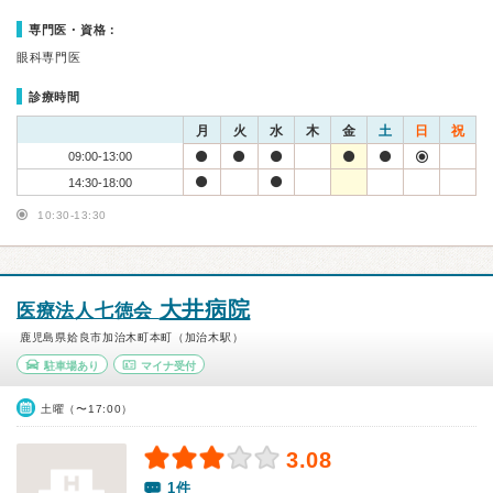
専門医・資格：
眼科専門医
診療時間
月
火
水
木
金
土
日
祝
09:00-13:00
14:30-18:00
10:30-13:30
大井病院
医療法人七徳会
鹿児島県姶良市加治木町本町（加治木駅）
駐車場あり
マイナ受付
土曜（〜17:00）
3.08
1件