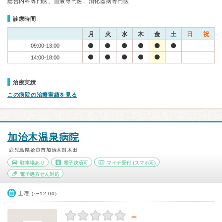
総合内科専門医、血液専門医、消化器病専門医
診療時間
月
火
水
木
金
土
日
祝
09:00-13:00
14:00-18:00
治療実績
この病院の治療実績を見る
加治木温泉病院
鹿児島県姶良市加治木町木田
駐車場あり
電子決済可
マイナ受付
(スマホ可)
電子処方せん対応
土曜（〜12:00）
－