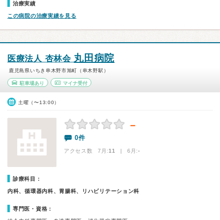
治療実績
この病院の治療実績を見る
丸田病院
医療法人 杏林会
鹿児島県いちき串木野市旭町（串木野駅）
駐車場あり
マイナ受付
土曜（〜13:00）
－
0件
アクセス数 7月:
11
| 6月:
-
診療科目：
内科、循環器内科、胃腸科、リハビリテーション科
専門医・資格：