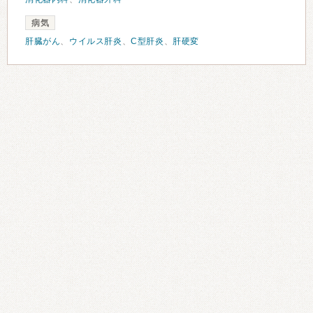
病気
肝臓がん
、
ウイルス肝炎
、
C型肝炎
、
肝硬変