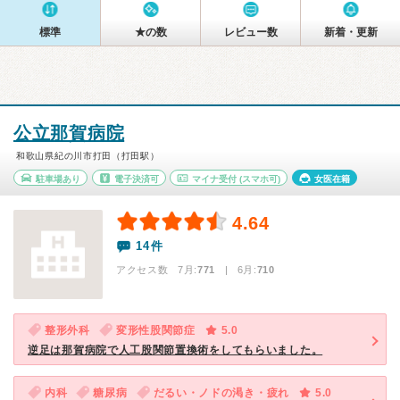
標準
★の数
レビュー数
新着・更新
公立那賀病院
和歌山県紀の川市打田（打田駅）
駐車場あり
電子決済可
マイナ受付
(スマホ可)
女医在籍
4.64
14件
アクセス数 7月:
771
| 6月:
710
整形外科
変形性股関節症
5.0
逆足は那賀病院で人工股関節置換術をしてもらいました。
内科
糖尿病
だるい・ノドの渇き・疲れ
5.0