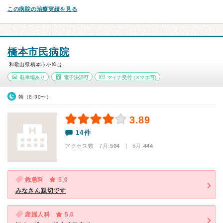
この病院の治療実績を見る
橋本市民病院
和歌山県橋本市小峰台
駐車場あり
電子決済可
マイナ受付
(スマホ可)
朝（8:30〜）
3.89
14件
アクセス数 7月:
504
| 6月:
444
救急科
5.0
みなさん親切です
産婦人科
5.0