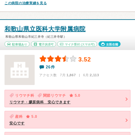
この病院の治療実績を見る
和歌山県立医科大学附属病院
和歌山県和歌山市紀三井寺（紀三井寺駅）
駐車場あり
電子決済可
マイナ受付
(スマホ可)
女医在籍
3.52
26件
アクセス数 7月:
1,867
| 6月:
2,113
リウマチ科
関節リウマチ
5.0
リウマチ・膠原病科 安心できます
産科
5.0
安心です