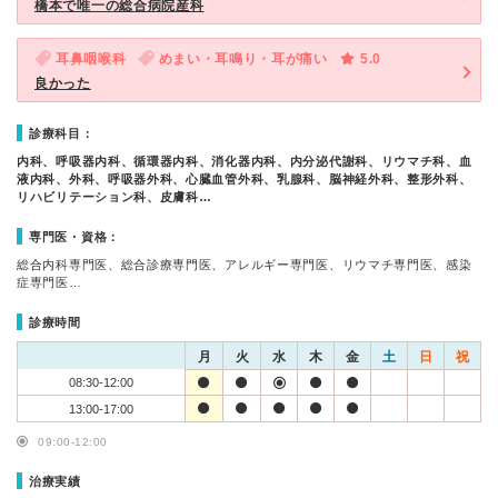
橋本で唯一の総合病院産科
耳鼻咽喉科
めまい・耳鳴り・耳が痛い
5.0
良かった
診療科目：
内科、呼吸器内科、循環器内科、消化器内科、内分泌代謝科、リウマチ科、血
液内科、外科、呼吸器外科、心臓血管外科、乳腺科、脳神経外科、整形外科、
リハビリテーション科、皮膚科…
専門医・資格：
総合内科専門医、総合診療専門医、アレルギー専門医、リウマチ専門医、感染
症専門医…
診療時間
月
火
水
木
金
土
日
祝
08:30-12:00
13:00-17:00
09:00-12:00
治療実績