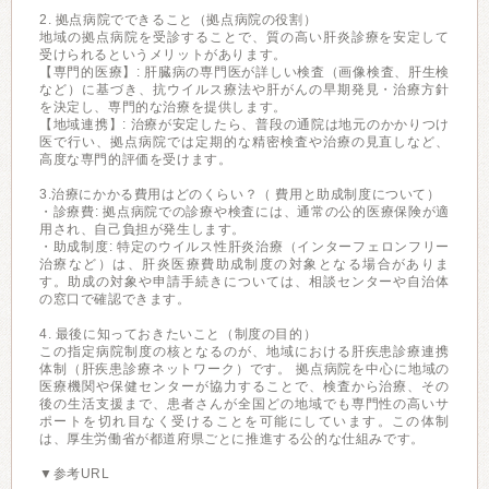
2. 拠点病院でできること（拠点病院の役割）
地域の拠点病院を受診することで、質の高い肝炎診療を安定して
受けられるというメリットがあります。
【専門的医療】: 肝臓病の専門医が詳しい検査（画像検査、肝生検
など）に基づき、抗ウイルス療法や肝がんの早期発見・治療方針
を決定し、専門的な治療を提供します。
【地域連携】: 治療が安定したら、普段の通院は地元のかかりつけ
医で行い、拠点病院では定期的な精密検査や治療の見直しなど、
高度な専門的評価を受けます。
3.治療にかかる費用はどのくらい？（ 費用と助成制度について）
・診療費: 拠点病院での診療や検査には、通常の公的医療保険が適
用され、自己負担が発生します。
・助成制度: 特定のウイルス性肝炎治療（インターフェロンフリー
治療など）は、肝炎医療費助成制度の対象となる場合がありま
す。助成の対象や申請手続きについては、相談センターや自治体
の窓口で確認できます。
4. 最後に知っておきたいこと（制度の目的）
この指定病院制度の核となるのが、地域における肝疾患診療連携
体制（肝疾患診療ネットワーク）です。 拠点病院を中心に地域の
医療機関や保健センターが協力することで、検査から治療、その
後の生活支援まで、患者さんが全国どの地域でも専門性の高いサ
ポートを切れ目なく受けることを可能にしています。この体制
は、厚生労働省が都道府県ごとに推進する公的な仕組みです。
▼参考URL