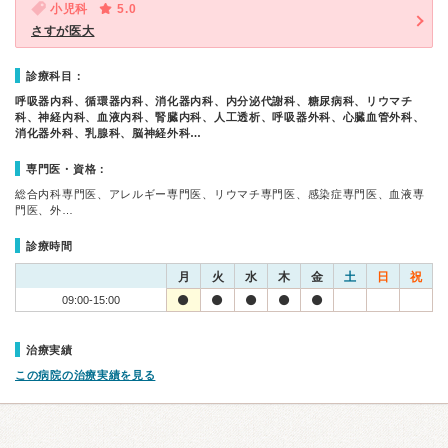
小児科
5.0
さすが医大
診療科目：
呼吸器内科、循環器内科、消化器内科、内分泌代謝科、糖尿病科、リウマチ
科、神経内科、血液内科、腎臓内科、人工透析、呼吸器外科、心臓血管外科、
消化器外科、乳腺科、脳神経外科…
専門医・資格：
総合内科専門医、アレルギー専門医、リウマチ専門医、感染症専門医、血液専
門医、外…
診療時間
月
火
水
木
金
土
日
祝
09:00-15:00
治療実績
この病院の治療実績を見る