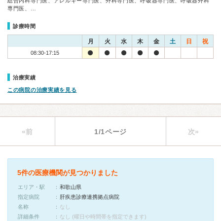
総合内科専門医、アレルギー専門医、外科専門医、呼吸器専門医、呼吸器外科
専門医、…
診療時間
月
火
水
木
金
土
日
祝
08:30-17:15
治療実績
この病院の治療実績を見る
«前
1/1ページ
次»
5件の医療機関が見つかりました
エリア・駅
和歌山県
指定病院
肝疾患診療連携拠点病院
名称
なし
詳細条件
なし (曜日や時間帯を指定できます)