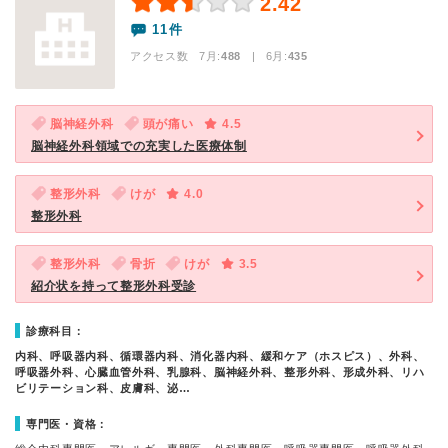
2.42
11件
アクセス数 7月:
488
| 6月:
435
脳神経外科
頭が痛い
4.5
脳神経外科領域での充実した医療体制
整形外科
けが
4.0
整形外科
整形外科
骨折
けが
3.5
紹介状を持って整形外科受診
診療科目：
内科、呼吸器内科、循環器内科、消化器内科、緩和ケア（ホスピス）、外科、
呼吸器外科、心臓血管外科、乳腺科、脳神経外科、整形外科、形成外科、リハ
ビリテーション科、皮膚科、泌…
専門医・資格：