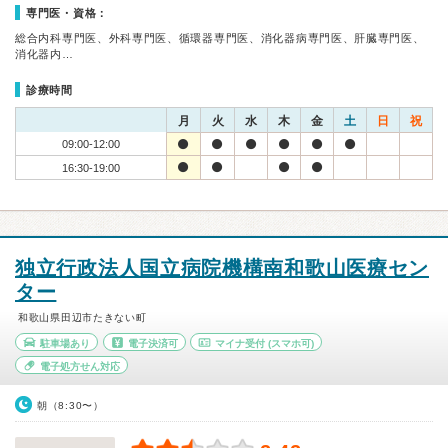
専門医・資格：
総合内科専門医、外科専門医、循環器専門医、消化器病専門医、肝臓専門医、
消化器内…
診療時間
月
火
水
木
金
土
日
祝
09:00-12:00
16:30-19:00
独立行政法人国立病院機構南和歌山医療セン
ター
和歌山県田辺市たきない町
駐車場あり
電子決済可
マイナ受付
(スマホ可)
電子処方せん対応
朝（8:30〜）