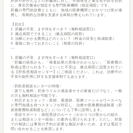
肝炎や肝がんなどの肝臓病に対し、早期発見と重症化予防を目的
に、厚生労働省が指定する専門医療機関（指定病院）です。
肝臓の専門的診療とともに、地域の医療機関とかかりつけ医が連
携し、長期的な治療を支援する体制が整えられています。
【目次】
1. 肝臓の不安、まず何をすべき？（無料相談窓口）
2. 拠点病院でできること（拠点病院の役割）
3. 治療にかかる費用はどのくらい？（料金の目安と助成制度）
4. 最後に知っておきたいこと（制度の目的）
---
1. 肝臓の不安、まず何をすべき？（無料相談窓口）
「肝臓の病気かも」「検査結果の意味がわからない」「医療費の
助成は受けられる？」といった不安は、拠点病院に設置されてい
る【肝疾患相談センター】にご相談ください。これは、治療中の
不安や副作用に対する支援体制でもあります。
〈肝疾患相談センターの特徴〉
・誰でも無料：肝炎ウイルス感染者やその家族だけでなく、一般
の方も無料相談が可能です。
・対応するスタッフ：医師、看護師、医療ソーシャルワーカーな
ど専門知識を持つスタッフが対応し、治療や医療費助成制度（肝
炎医療費助成制度など）についても丁寧に説明します。
・受診サポート：病院受診のルート（かかりつけ医からの紹介、
または相談センター経由）の案内も受けられます。ただし、対面
での相談には事前の予約が必要な施設が多いため、まずは電話で
問い合わせることを推奨します。