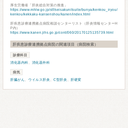
厚生労働省「肝炎総合対策の推進」
https://www.mhlw.go.jp/stf/seisakunitsuite/bunya/kenkou_iryou/
kenkou/kekkaku-kansenshou/kanen/index.html
肝疾患診療連携拠点病院相談センターリスト（肝炎情報センターH
P内）
https://www.kanen.jihs.go.jp/cont/060/20170125135739.html
肝疾患診療連携拠点病院の関連項目（病院検索）
診療科目
消化器内科
、
消化器外科
病気
肝臓がん
、
ウイルス肝炎
、
C型肝炎
、
肝硬変