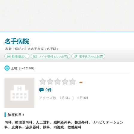
名手病院
和歌山県紀の川市名手市場（名手駅）
駐車場あり
マイナ受付
(スマホ可)
電子処方せん対応
土曜（〜12:00）
－
0件
アクセス数 7月:
31
| 6月:
64
診療科目：
内科、循環器内科、人工透析、脳神経外科、整形外科、リハビリテーション
科、皮膚科、泌尿器科、眼科、内視鏡、放射線科