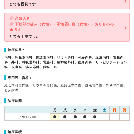
とても親切です
産婦人科
下腹部の痛み（女性）・不性器出血（女性）・おりものの異常（女性）・外陰部の痛み・かゆみ（女性）
5.0
とても丁寧でした
診療科目：
内科、呼吸器内科、循環器内科、リウマチ科、神経内科、血液内科、腎臓内
科、外科、呼吸器外科、乳腺科、脳神経外科、整形外科、リハビリテーション
科、皮膚科、泌尿器科、眼科、耳…
専門医・資格：
総合内科専門医、リウマチ専門医、感染症専門医、血液専門医、外科専門医、
糖尿病専…
診療時間
月
火
水
木
金
土
日
祝
09:00-17:00
治療実績