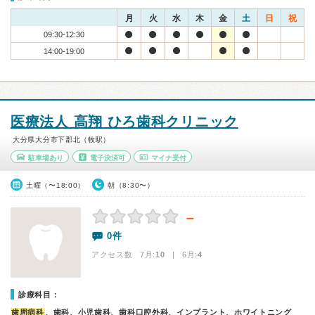
月
火
水
木
金
土
日
祝
09:30-12:30
14:00-19:00
医療法人 高翔 ひろ歯科クリニック
大分県大分市下郡北（牧駅）
駐車場あり
電子決済可
マイナ受付
土曜（〜18:00）
朝（8:30〜）
－
0件
アクセス数 7月:
10
| 6月:
4
診療科目：
歯周病科
、歯科、小児歯科、歯科口腔外科、インプラント、ホワイトニング