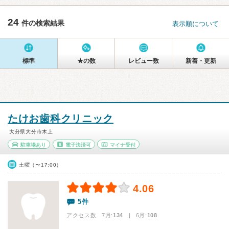
24
件の検索結果
表示順について
標準
★の数
レビュー数
新着・更新
たけお歯科クリニック
大分県大分市木上
駐車場あり
電子決済可
マイナ受付
土曜（〜17:00）
4.06
5件
アクセス数 7月:
134
| 6月:
108