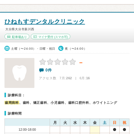
ひねもすデンタルクリニック
大分県大分市新川西
駐車場あり
マイナ受付
(スマホ可)
土曜（〜24:00）・日曜・祝日
夜（〜24:00）
－
0件
アクセス数 7月:
262
| 6月:
16
診療科目：
歯周病科
、歯科、矯正歯科、小児歯科、歯科口腔外科、ホワイトニング
診療時間
月
火
水
木
金
土
日
祝
12:00-18:00