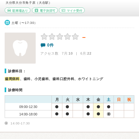
大分県大分市角子原（大在駅）
駐車場あり
電子決済可
マイナ受付
土曜（〜17:30）
－
0件
アクセス数 7月:
10
| 6月:
22
診療科目：
歯周病科
、歯科、小児歯科、歯科口腔外科、ホワイトニング
診療時間
月
火
水
木
金
土
日
祝
09:00-12:30
14:00-18:00
14:00-17:30