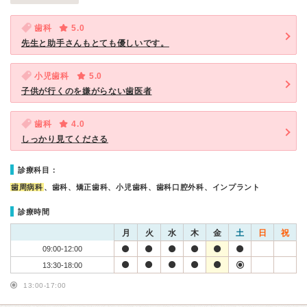
歯科
5.0
先生と助手さんもとても優しいです。
小児歯科
5.0
子供が行くのを嫌がらない歯医者
歯科
4.0
しっかり見てくださる
診療科目：
歯周病科
、歯科、矯正歯科、小児歯科、歯科口腔外科、インプラント
診療時間
月
火
水
木
金
土
日
祝
09:00-12:00
13:30-18:00
13:00-17:00