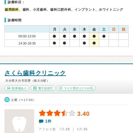
診療科目：
歯周病科
、歯科、小児歯科、歯科口腔外科、インプラント、ホワイトニング
診療時間
月
火
水
木
金
土
日
祝
09:00-13:00
14:30-18:30
さくら歯科クリニック
大分県大分市荏隈（南大分駅）
駐車場あり
電子決済可
マイナ受付
(スマホ可)
土曜（〜17:00）
3.40
1件
アクセス数 7月:
28
| 6月:
35