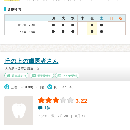
診療時間
月
火
水
木
金
土
日
祝
08:30-12:30
14:00-18:00
丘の上の歯医者さん
大分県大分市公園通り西
駐車場あり
電子決済可
マイナ受付
土曜（〜18:00）・日曜
夜（〜21:00）
3.22
1件
アクセス数 7月:
29
| 6月:
59