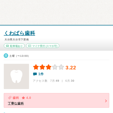
くわばら歯科
大分県大分市下郡南
駐車場あり
マイナ受付
(スマホ可)
土曜（〜13:00）
3.22
1件
アクセス数 7月:
49
| 6月:
30
歯科
4.0
丁寧な歯科