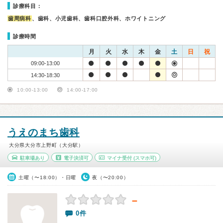
診療科目：
歯周病科
、歯科、小児歯科、歯科口腔外科、ホワイトニング
診療時間
月
火
水
木
金
土
日
祝
09:00-13:00
14:30-18:30
10:00-13:00
14:00-17:00
うえのまち歯科
大分県大分市上野町（大分駅）
駐車場あり
電子決済可
マイナ受付
(スマホ可)
土曜（〜18:00）・日曜
夜（〜20:00）
－
0件