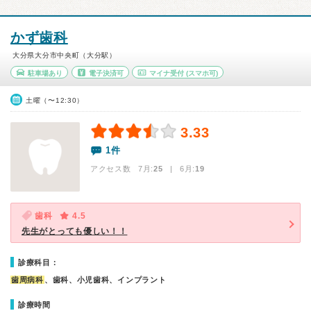
かず歯科
大分県大分市中央町（大分駅）
駐車場あり
電子決済可
マイナ受付
(スマホ可)
土曜（〜12:30）
3.33
1件
アクセス数 7月:
25
| 6月:
19
歯科
4.5
先生がとっても優しい！！
診療科目：
歯周病科
、歯科、小児歯科、インプラント
診療時間