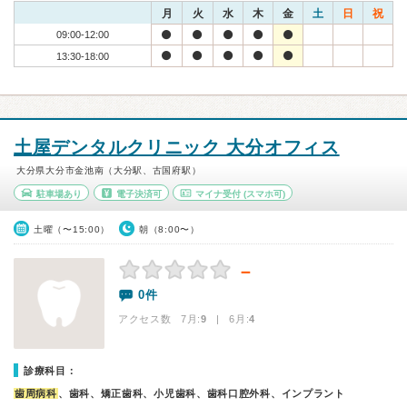
月
火
水
木
金
土
日
祝
09:00-12:00
13:30-18:00
土屋デンタルクリニック 大分オフィス
大分県大分市金池南（大分駅、古国府駅）
駐車場あり
電子決済可
マイナ受付
(スマホ可)
土曜（〜15:00）
朝（8:00〜）
－
0件
アクセス数 7月:
9
| 6月:
4
診療科目：
歯周病科
、歯科、矯正歯科、小児歯科、歯科口腔外科、インプラント