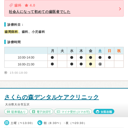
歯科
4.0
社会人になって初めての歯医者でした
診療科目：
歯周病科
、歯科、小児歯科
診療時間
月
火
水
木
金
土
日
祝
10:00-14:00
16:00-21:00
15:00-18:00
さくらの森デンタルケアクリニック
大分県大分市玉沢
駐車場あり
電子決済可
マイナ受付
(スマホ可)
女医在籍
土曜（〜13:00）
朝（8:30〜）・夜（〜20:30）