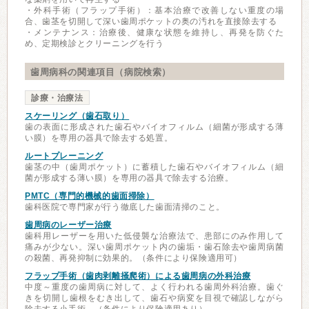
・外科手術（フラップ手術）：基本治療で改善しない重度の場
合、歯茎を切開して深い歯周ポケットの奥の汚れを直接除去する
・メンテナンス：治療後、健康な状態を維持し、再発を防ぐた
め、定期検診とクリーニングを行う
歯周病科の関連項目（病院検索）
診療・治療法
スケーリング（歯石取り）
歯の表面に形成された歯石やバイオフィルム（細菌が形成する薄
い膜）を専用の器具で除去する処置。
ルートプレーニング
歯茎の中（歯周ポケット）に蓄積した歯石やバイオフィルム（細
菌が形成する薄い膜）を専用の器具で除去する治療。
PMTC（専門的機械的歯面掃除）
歯科医院で専門家が行う徹底した歯面清掃のこと。
歯周病のレーザー治療
歯科用レーザーを用いた低侵襲な治療法で、患部にのみ作用して
痛みが少ない。深い歯周ポケット内の歯垢・歯石除去や歯周病菌
の殺菌、再発抑制に効果的。（条件により保険適用可）
フラップ手術（歯肉剥離掻爬術）による歯周病の外科治療
中度～重度の歯周病に対して、よく行われる歯周外科治療。歯ぐ
きを切開し歯根をむき出して、歯石や病変を目視で確認しながら