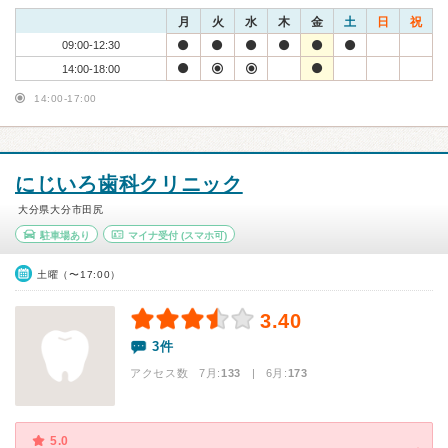
月
火
水
木
金
土
日
祝
09:00-12:30
14:00-18:00
14:00-17:00
にじいろ歯科クリニック
大分県大分市田尻
駐車場あり
マイナ受付
(スマホ可)
土曜（〜17:00）
3.40
3件
アクセス数 7月:
133
| 6月:
173
5.0