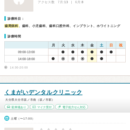
アクセス数 7月:
13
| 6月:
8
診療科目：
歯周病科
、歯科、小児歯科、歯科口腔外科、インプラント、ホワイトニング
診療時間
月
火
水
木
金
土
日
祝
09:00-13:00
14:00-18:00
14:30-20:00
くまがいデンタルクリニック
大分県大分市坂ノ市南（坂ノ市駅）
駐車場あり
マイナ受付
電子処方せん対応
土曜（〜17:00）