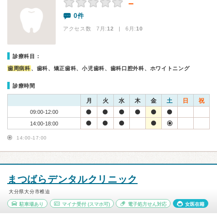
－
0件
アクセス数 7月:
12
| 6月:
10
診療科目：
歯周病科
、歯科、矯正歯科、小児歯科、歯科口腔外科、ホワイトニング
診療時間
月
火
水
木
金
土
日
祝
09:00-12:00
14:00-18:00
14:00-17:00
まつばらデンタルクリニック
大分県大分市椎迫
駐車場あり
マイナ受付
(スマホ可)
電子処方せん対応
女医在籍