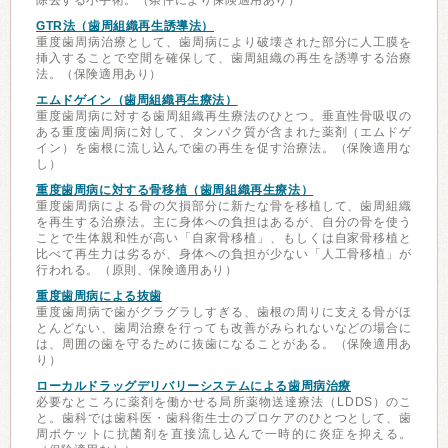
除去する小手術。（条件により保険適用あり）
GTR法（歯周組織再生誘導法）
重度歯周病治療として、歯周病により破壊された部分に人工膜を
挿入することで空間を確保して、歯周組織の再生を誘導する治療
法。（保険適用あり）
エムドゲイン（歯周組織再生療法）
重度歯周病に対する歯周組織再生療法のひとつ。垂直性骨吸収の
ある重度歯周病に対して、タンパク質が含まれた薬剤（エムドゲ
イン）を歯根に流し込んで歯の再生を促す治療法。（保険適用な
し）
重度歯周病に対する骨移植（歯周組織再生療法）
重度歯周病による骨の欠損部分に新たな骨を移植して、歯周組織
を再生する治療法。主に身体への負担はあるが、自分の骨を使う
ことで生体親和性が高い「自家骨移植」、もしくは自家骨移植と
比べて再生力は劣るが、身体への負担が少ない「人工骨移植」が
行われる。（原則、保険適用あり）
重度歯周病による抜歯
重度歯周病で歯がグラグラしすぎる、歯根の周りに支える骨がほ
とんどない、歯周治療を行っても改善がみられないなどの場合に
は、周囲の歯を守るために抜歯になることがある。（保険適用あ
り）
ローカルドラッグデリバリーシステムによる歯周病治療
必要なところに薬剤を働かせる局所薬物送達療法（LDDS）のこ
と。歯科では歯科医・歯科衛生士のプロケアのひとつとして、歯
周ポケットに抗菌剤を直接流し込んで一時的に炎症を抑える。