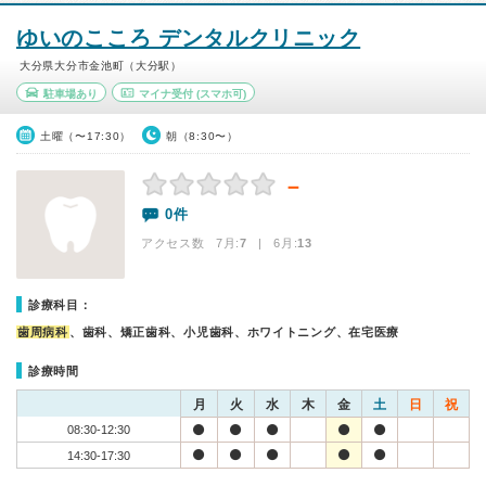
ゆいのこころ デンタルクリニック
大分県大分市金池町（大分駅）
駐車場あり
マイナ受付
(スマホ可)
土曜（〜17:30）
朝（8:30〜）
－
0件
アクセス数 7月:
7
| 6月:
13
診療科目：
歯周病科
、歯科、矯正歯科、小児歯科、ホワイトニング、在宅医療
診療時間
月
火
水
木
金
土
日
祝
08:30-12:30
14:30-17:30