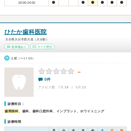
18:00-24:00
ひたか歯科医院
大分県大分市西大道（大分駅）
駐車場あり
マイナ受付
土曜（〜17:00）
－
0件
アクセス数 7月:
15
| 6月:
11
診療科目：
歯周病科
、歯科、歯科口腔外科、インプラント、ホワイトニング
診療時間
月
火
水
木
金
土
日
祝