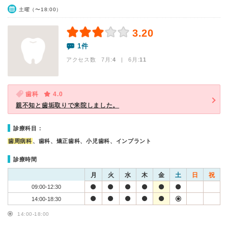
土曜（〜18:00）
3.20
1件
アクセス数 7月:
4
| 6月:
11
歯科
4.0
親不知と歯垢取りで来院しました。
診療科目：
歯周病科
、歯科、矯正歯科、小児歯科、インプラント
診療時間
月
火
水
木
金
土
日
祝
09:00-12:30
14:00-18:30
14:00-18:00