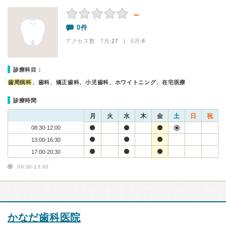
－
0件
アクセス数 7月:
27
| 6月:
6
診療科目：
歯周病科
、歯科、矯正歯科、小児歯科、ホワイトニング、在宅医療
診療時間
月
火
水
木
金
土
日
祝
08:30-12:00
13:00-16:30
17:00-20:30
08:30-13:00
かなだ歯科医院