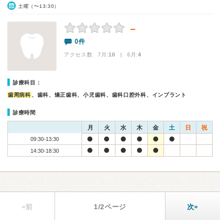
土曜（〜13:30）
－
0件
アクセス数 7月:
10
| 6月:
4
診療科目：
歯周病科
、歯科、矯正歯科、小児歯科、歯科口腔外科、インプラント
診療時間
月
火
水
木
金
土
日
祝
09:30-13:30
14:30-18:30
«前
1/2ページ
次»