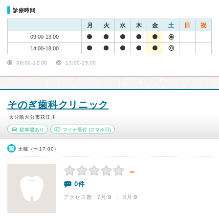
診療時間
月
火
水
木
金
土
日
祝
09:00-13:00
14:00-18:00
08:00-12:00
13:00-15:00
そのぎ歯科クリニック
大分県大分市花江川
駐車場あり
マイナ受付
(スマホ可)
土曜（〜17:00）
－
0件
アクセス数 7月:
9
| 6月:
9