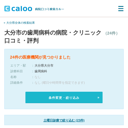
« 大分県全体の検索結果
大分市の歯周病科の病院・クリニック
（24件）
口コミ・評判
24件の医療機関が見つかりました
エリア・駅
大分県大分市
診療科目
歯周病科
名称
なし
詳細条件
なし (曜日や時間帯を指定できます)
条件変更・絞り込み
土曜日診療で絞り込む (23件)