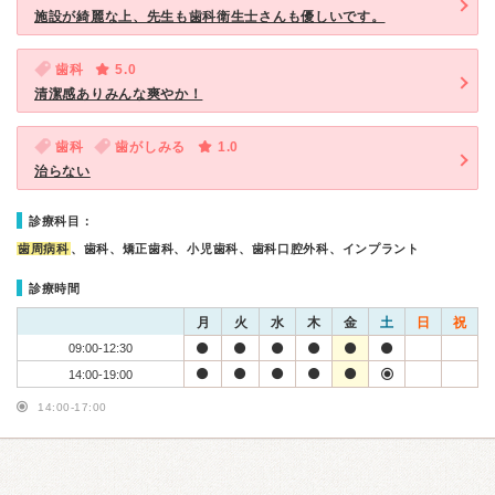
施設が綺麗な上、先生も歯科衛生士さんも優しいです。
歯科
5.0
清潔感ありみんな爽やか！
歯科
歯がしみる
1.0
治らない
診療科目：
歯周病科
、歯科、矯正歯科、小児歯科、歯科口腔外科、インプラント
診療時間
月
火
水
木
金
土
日
祝
09:00-12:30
14:00-19:00
14:00-17:00