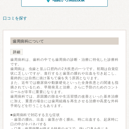
口コミを探す
歯周病科について
詳細
歯周病科は、歯科の中でも歯周病の診断・治療に特化した診療科
です。
歯周病は、虫歯と並ぶ口腔内の2大疾患の一つです。初期は自覚症
状に乏しいですが、進行すると歯茎の腫れや出血を引き起こし、
最終的には自然に抜け落ちて歯を失う原因となります。
また、近年では糖尿病や動脈硬化といった全身疾患との関連も指
摘されているため、早期発見と治療、さらに予防のためのコント
ロールが非常に重要になります。
歯周病科では、原因菌の除去や生活習慣の改善といった基本治療
に加え、重度の場合には歯周組織を再生させる治療や高度な外科
手術などを行うこともあります。
■歯周病科で対応する主な症状
・歯茎の腫れ、出血：歯茎が赤く腫れ、時に出血する、起床時に
口の中がネバネバする
・口臭：歯周病菌が発する特有のガスで、強い口臭を生じる