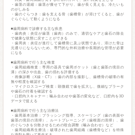
・歯茎の退縮：歯茎が痩せて下がり、歯が長く見える、冷たいも
のがしみる
・歯のぐらつき：歯を支える骨（歯槽骨）が溶けてくると、歯が
ぐらぐらして動くようになる
■歯周病科で診療する主な疾患
・歯肉炎：炎症が歯茎（歯肉）のみで、適切なケアと歯石の除去
で健康な状態に戻すことができる
・歯周炎：炎症が進行して歯槽骨に及ぶ状態であり、溶けた骨は
元通りにならないため、専門的な外科治療や長期的な管理が必要
になる
■歯周病科で行う主な検査
・歯周組織検査：専用の器具で歯周ポケット（歯と歯茎の境目の
溝）の深さや出血、歯の揺れを評価する
・画像診断（X線・CT）：歯の内部を撮影し、歯槽骨の破壊の有
無や程度を確認する
・マイクロスコープ検査：顕微鏡で歯を拡大し、微細なプラーク
や歯石の付着を確認する
・口腔内スキャナー：噛み合わせや歯茎の変化など、口腔内を3D
データで捉える
■歯周病科で行う主な治療法
・歯周基本治療：ブラッシング指導、スケーリング（歯の表面や
歯茎の境目の清掃）、ルートプレーニング（歯根面の清掃）、歯
のぐらつきを分散させるための咬合調整（噛み合わせ）など
・歯周組織再生療法：破壊された歯周組織（歯槽骨など）を特殊
な薬剤を用いて再生する