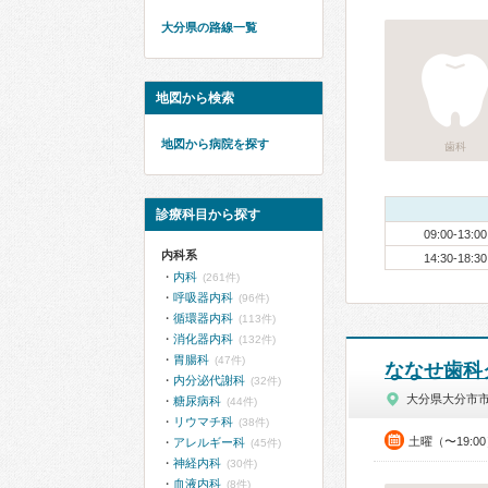
大分県の路線一覧
地図から検索
地図から病院を探す
歯科
診療科目から探す
09:00-13:00
内科系
14:30-18:30
内科
(261件)
呼吸器内科
(96件)
循環器内科
(113件)
消化器内科
(132件)
胃腸科
(47件)
ななせ歯科
内分泌代謝科
(32件)
大分県大分市
糖尿病科
(44件)
リウマチ科
(38件)
土曜（〜19:0
アレルギー科
(45件)
神経内科
(30件)
血液内科
(8件)