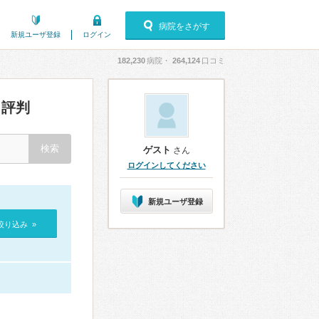
病院をさがす
新規ユーザ登録
ログイン
182,230
病院・
264,124
口コミ
評判
ゲスト
さん
ログインしてください
新規ユーザ登録
絞り込み »