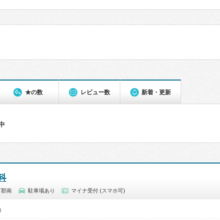
★の数
レビュー数
新着・更新
件中
科
下郡南
駐車場あり
マイナ受付 (スマホ可)
0）