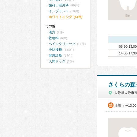
歯科口腔外科
(99件)
インプラント
(19件)
歯科
ホワイトニング
(14件)
その他
漢方
(7件)
救急科
(6件)
ペインクリニック
(11件)
08:30-13:00
予防接種
(334件)
14:00-17:30
健康診断
(14件)
人間ドック
(3件)
さくらの森
大分県大分市
土曜（〜13:0