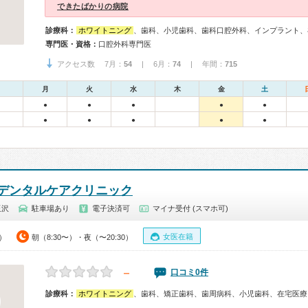
できたばかりの病院
診療科：
ホワイトニング
、歯科、小児歯科、歯科口腔外科、インプラント、
専門医・資格：
口腔外科専門医
アクセス数 7月：
54
| 6月：
74
| 年間：
715
月
火
水
木
金
土
●
●
●
●
●
●
●
●
●
●
デンタルケアクリニック
玉沢
駐車場あり
電子決済可
マイナ受付 (スマホ可)
女医在籍
0）
朝（8:30〜）・夜（〜20:30）
－
口コミ0件
診療科：
ホワイトニング
、歯科、矯正歯科、歯周病科、小児歯科、在宅医療