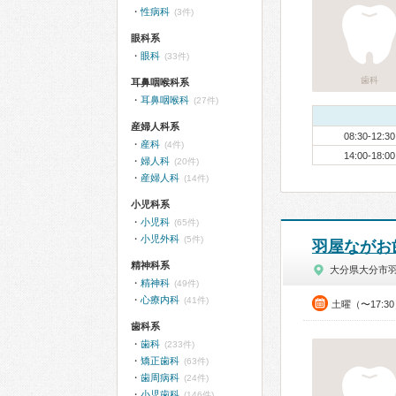
性病科
(3件)
眼科系
眼科
(33件)
歯科
耳鼻咽喉科系
耳鼻咽喉科
(27件)
産婦人科系
08:30-12:30
産科
(4件)
14:00-18:00
婦人科
(20件)
産婦人科
(14件)
小児科系
小児科
(65件)
小児外科
(5件)
羽屋ながお
精神科系
大分県大分市
精神科
(49件)
心療内科
(41件)
土曜（〜17:3
歯科系
歯科
(233件)
矯正歯科
(63件)
歯周病科
(24件)
小児歯科
(146件)