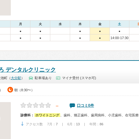
月
火
水
木
金
土
●
●
●
●
●
14:00-17:30
●
●
●
●
ろ デンタルクリニック
金池町（
大分駅
）
駐車場あり
マイナ受付 (スマホ可)
0）
朝（8:30〜）
－
口コミ0件
診療科：
ホワイトニング
、歯科、矯正歯科、歯周病科、小児歯科、在宅医療
アクセス数 7月：
7
| 6月：
13
| 年間：
86