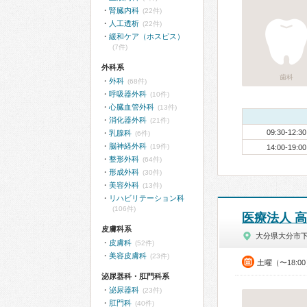
腎臓内科
(22件)
人工透析
(22件)
緩和ケア（ホスピス）
(7件)
外科系
歯科
外科
(68件)
呼吸器外科
(10件)
心臓血管外科
(13件)
消化器外科
(21件)
09:30-12:30
乳腺科
(6件)
脳神経外科
(19件)
14:00-19:00
整形外科
(64件)
形成外科
(30件)
美容外科
(13件)
リハビリテーション科
(106件)
医療法人 
皮膚科系
大分県大分市
皮膚科
(52件)
美容皮膚科
(23件)
土曜（〜18:0
泌尿器科・肛門科系
泌尿器科
(23件)
肛門科
(40件)