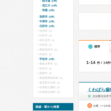
西大道
(1件)
花江川
(1件)
羽屋
(1件)
別府市
(2件)
中津市
(1件)
日田市
(1件)
佐伯市
(0)
臼杵市
(0)
津久見市
(0)
竹田市
(0)
標準
豊後高田市
(0)
杵築市
(0)
宇佐市
(1件)
1-14
件 / 14
豊後大野市
(0)
由布市
(0)
国東市
(0)
東国東郡姫島村
(0)
速見郡日出町
(0)
玖珠郡九重町
(0)
くわばら歯
玖珠郡玖珠町
(0)
大分県大分市
土曜（〜13:0
路線・駅から検索