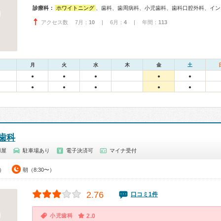
診療科：
ホワイトニング
、歯科、歯周病科、小児歯科、歯科口腔外科、イン
アクセス数 7月：
10
| 6月：
4
| 年間：
113
月
火
水
木
金
土
●
●
●
●
●
●
●
●
●
●
歯科
羽屋
駐車場あり
電子決済可
マイナ受付
0）
朝（8:30〜）
2.76
口コミ1件
小児歯科
2.0