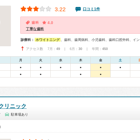
3.22
口コミ1件
歯科
4.0
丁寧な歯科
診療科：
ホワイトニング
、歯科、歯周病科、小児歯科、歯科口腔外科、イン
アクセス数 7月：
49
| 6月：
30
| 年間：
450
月
火
水
木
金
土
●
●
●
●
●
●
●
●
●
●
クリニック
市
駐車場あり
0）