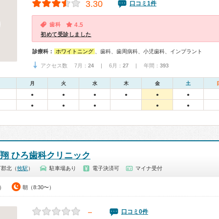
3.30
口コミ1件
歯科
4.5
初めて受診しました
診療科：
ホワイトニング
、歯科、歯周病科、小児歯科、インプラント
アクセス数 7月：
24
| 6月：
27
| 年間：
393
月
火
水
木
金
土
●
●
●
●
●
●
●
●
●
●
●
高翔 ひろ歯科クリニック
下郡北（
牧駅
）
駐車場あり
電子決済可
マイナ受付
0）
朝（8:30〜）
－
口コミ0件