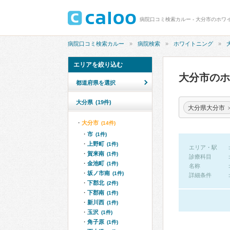
病院口コミ検索カルー - 大分市のホワ
病院口コミ検索カルー
病院検索
ホワイトニング
エリアを絞り込む
大分市の
都道府県を選択
大分県
(19件)
大分県大分市
大分市
(14件)
市
(1件)
上野町
(1件)
エリア・駅
賀来南
(1件)
診療科目
金池町
(1件)
名称
坂ノ市南
(1件)
詳細条件
下郡北
(2件)
下郡南
(1件)
新川西
(1件)
玉沢
(1件)
角子原
(1件)