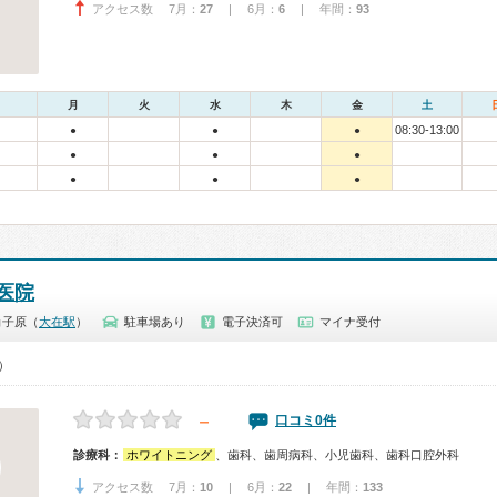
アクセス数 7月：
27
| 6月：
6
| 年間：
93
月
火
水
木
金
土
08:30-13:00
●
●
●
●
●
●
●
●
●
医院
角子原（
大在駅
）
駐車場あり
電子決済可
マイナ受付
0）
－
口コミ0件
診療科：
ホワイトニング
、歯科、歯周病科、小児歯科、歯科口腔外科
アクセス数 7月：
10
| 6月：
22
| 年間：
133