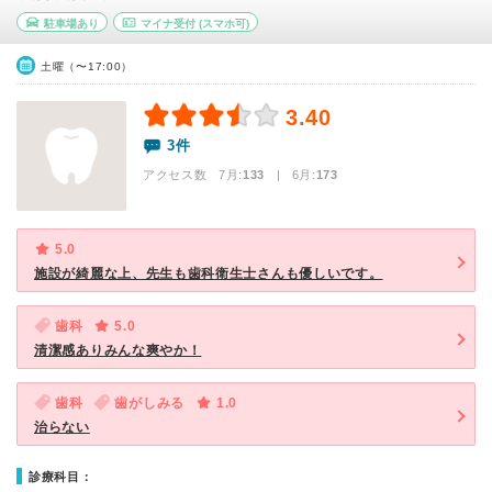
駐車場あり
マイナ受付
(スマホ可)
土曜（〜17:00）
3.40
3件
アクセス数 7月:
133
| 6月:
173
5.0
施設が綺麗な上、先生も歯科衛生士さんも優しいです。
歯科
5.0
清潔感ありみんな爽やか！
歯科
歯がしみる
1.0
治らない
診療科目：