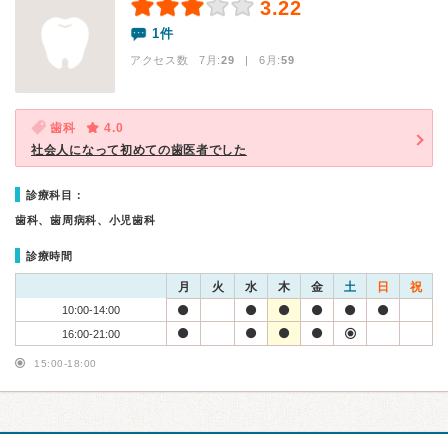
3.22
1件
アクセス数 7月:
29
| 6月:
59
歯科
4.0
社会人になって初めての歯医者でした
診療科目：
歯科、歯周病科、小児歯科
診療時間
月
火
水
木
金
土
日
祝
10:00-14:00
16:00-21:00
15:00-18:00