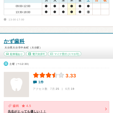
月
火
水
木
金
土
日
祝
09:00-12:00
13:30-18:00
13:00-17:00
かず歯科
大分県大分市中央町（大分駅）
駐車場あり
電子決済可
マイナ受付
(スマホ可)
土曜（〜12:30）
3.33
1件
アクセス数 7月:
25
| 6月:
19
歯科
4.5
先生がとっても優しい！！