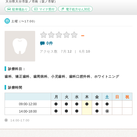
大分県大分市坂ノ市南（坂ノ市駅）
駐車場あり
マイナ受付
電子処方せん対応
土曜（〜17:00）
－
0件
アクセス数 7月:
12
| 6月:
10
診療科目：
歯科、矯正歯科、歯周病科、小児歯科、歯科口腔外科、ホワイトニング
診療時間
月
火
水
木
金
土
日
祝
09:00-12:00
14:00-18:00
14:00-17:00