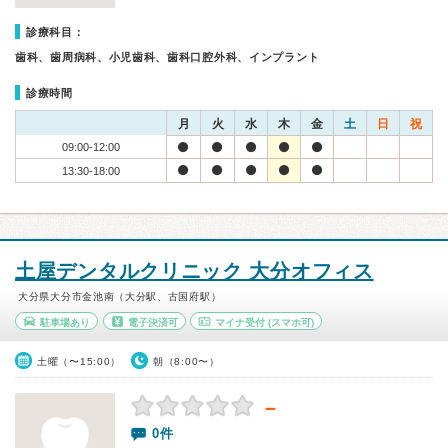
診療科目：
歯科、歯周病科、小児歯科、歯科口腔外科、インプラント
診療時間
月
火
水
木
金
土
日
祝
09:00-12:00
13:30-18:00
土屋デンタルクリニック 大分オフィス
大分県大分市金池南（大分駅、古国府駅）
駐車場あり
電子決済可
マイナ受付
(スマホ可)
土曜（〜15:00）
朝（8:00〜）
－
0件