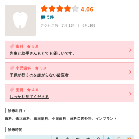
4.06
5件
アクセス数 7月:
134
| 6月:
108
歯科
5.0
先生と助手さんもとても優しいです。
小児歯科
5.0
子供が行くのを嫌がらない歯医者
歯科
4.0
しっかり見てくださる
診療科目：
歯科、矯正歯科、歯周病科、小児歯科、歯科口腔外科、インプラント
診療時間