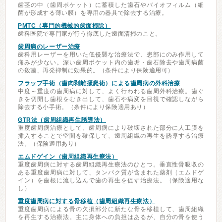
歯茎の中（歯周ポケット）に蓄積した歯石やバイオフィルム（細
菌が形成する薄い膜）を専用の器具で除去する治療。
PMTC（専門的機械的歯面掃除）
歯科医院で専門家が行う徹底した歯面清掃のこと。
歯周病のレーザー治療
歯科用レーザーを用いた低侵襲な治療法で、患部にのみ作用して
痛みが少ない。深い歯周ポケット内の歯垢・歯石除去や歯周病菌
の殺菌、再発抑制に効果的。（条件により保険適用可）
フラップ手術（歯肉剥離掻爬術）による歯周病の外科治療
中度～重度の歯周病に対して、よく行われる歯周外科治療。歯ぐ
きを切開し歯根をむき出して、歯石や病変を目視で確認しながら
除去する小手術。（条件により保険適用あり）
GTR法（歯周組織再生誘導法）
重度歯周病治療として、歯周病により破壊された部分に人工膜を
挿入することで空間を確保して、歯周組織の再生を誘導する治療
法。（保険適用あり）
エムドゲイン（歯周組織再生療法）
重度歯周病に対する歯周組織再生療法のひとつ。垂直性骨吸収の
ある重度歯周病に対して、タンパク質が含まれた薬剤（エムドゲ
イン）を歯根に流し込んで歯の再生を促す治療法。（保険適用な
し）
重度歯周病に対する骨移植（歯周組織再生療法）
重度歯周病による骨の欠損部分に新たな骨を移植して、歯周組織
を再生する治療法。主に身体への負担はあるが、自分の骨を使う