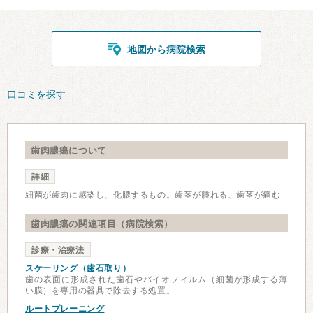
地図から病院検索
口コミを探す
歯肉膿瘍について
詳細
細菌が歯肉に感染し、化膿するもの。歯茎が腫れる、歯茎が痛む
歯肉膿瘍の関連項目（病院検索）
診療・治療法
スケーリング（歯石取り）
歯の表面に形成された歯石やバイオフィルム（細菌が形成する薄
い膜）を専用の器具で除去する処置。
ルートプレーニング