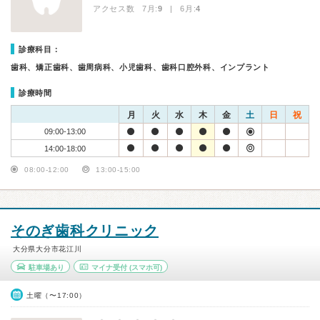
アクセス数 7月:
9
| 6月:
4
診療科目：
歯科、矯正歯科、歯周病科、小児歯科、歯科口腔外科、インプラント
診療時間
月
火
水
木
金
土
日
祝
09:00-13:00
14:00-18:00
08:00-12:00
13:00-15:00
そのぎ歯科クリニック
大分県大分市花江川
駐車場あり
マイナ受付
(スマホ可)
土曜（〜17:00）