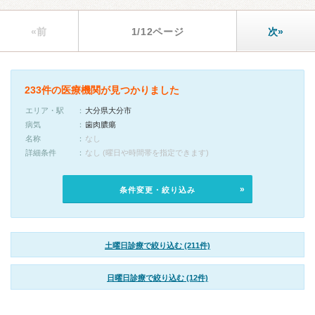
«前
1/12ページ
次»
233件の医療機関が見つかりました
エリア・駅
大分県大分市
病気
歯肉膿瘍
名称
なし
詳細条件
なし (曜日や時間帯を指定できます)
条件変更・絞り込み
土曜日診療で絞り込む (211件)
日曜日診療で絞り込む (12件)