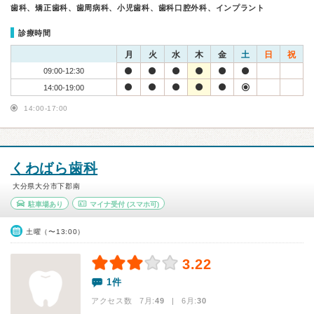
歯科、矯正歯科、歯周病科、小児歯科、歯科口腔外科、インプラント
診療時間
月
火
水
木
金
土
日
祝
09:00-12:30
14:00-19:00
14:00-17:00
くわばら歯科
大分県大分市下郡南
駐車場あり
マイナ受付
(スマホ可)
土曜（〜13:00）
3.22
1件
アクセス数 7月:
49
| 6月:
30