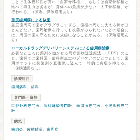
ことで生体親和性が高い「自家骨移植」、もしくは自家骨移植と
比べて再生力は劣るが、身体への負担が少ない「人工骨移植」が
行われる。（原則、保険適用あり）
重度歯周病による抜歯
重度歯周病で歯がグラグラしすぎる、歯根の周りに支える骨がほ
とんどない、歯周治療を行っても改善がみられないなどの場合に
は、周囲の歯を守るために抜歯になることがある。（保険適用あ
り）
ローカルドラッグデリバリーシステムによる歯周病治療
必要なところに薬剤を働かせる局所薬物送達療法（LDDS）のこ
と。歯科では歯科医・歯科衛生士のプロケアのひとつとして、歯
周ポケットに抗菌剤を直接流し込んで一時的に炎症を抑える。
（保険適用なし）
診療科目
歯周病科
、
歯科
専門医・資格
口腔外科専門医
、
歯科麻酔専門医
、
歯周病専門医
、
小児歯科専門
医
病気
歯肉炎
、
歯槽膿漏
、
歯周病