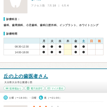
アクセス数 7月:
10
| 6月:
4
診療科目：
歯科、歯周病科、小児歯科、歯科口腔外科、インプラント、ホワイトニング
診療時間
月
火
水
木
金
土
日
祝
08:30-12:30
14:00-18:00
丘の上の歯医者さん
大分県大分市公園通り西
駐車場あり
電子決済可
マイナ受付
土曜（〜18:00）・日曜
夜（〜21:00）