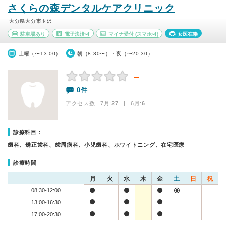
さくらの森デンタルケアクリニック
大分県大分市玉沢
駐車場あり
電子決済可
マイナ受付
(スマホ可)
女医在籍
土曜（〜13:00）
朝（8:30〜）・夜（〜20:30）
－
0件
アクセス数 7月:
27
| 6月:
6
診療科目：
歯科、矯正歯科、歯周病科、小児歯科、ホワイトニング、在宅医療
診療時間
月
火
水
木
金
土
日
祝
08:30-12:00
13:00-16:30
17:00-20:30