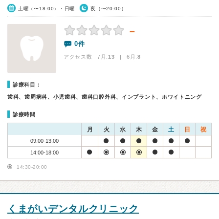
土曜（〜18:00）・日曜
夜（〜20:00）
－
0件
アクセス数 7月:
13
| 6月:
8
診療科目：
歯科、歯周病科、小児歯科、歯科口腔外科、インプラント、ホワイトニング
診療時間
月
火
水
木
金
土
日
祝
09:00-13:00
14:00-18:00
14:30-20:00
くまがいデンタルクリニック