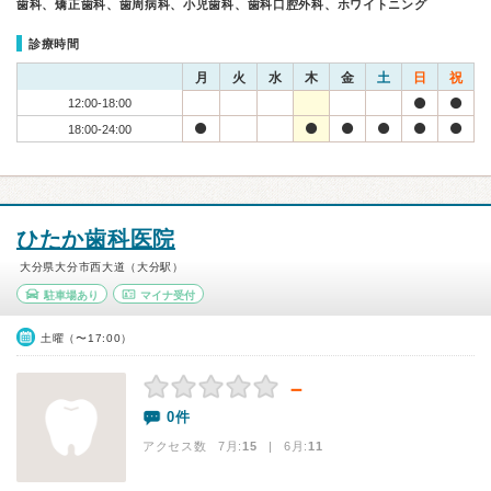
歯科、矯正歯科、歯周病科、小児歯科、歯科口腔外科、ホワイトニング
診療時間
月
火
水
木
金
土
日
祝
12:00-18:00
18:00-24:00
ひたか歯科医院
大分県大分市西大道（大分駅）
駐車場あり
マイナ受付
土曜（〜17:00）
－
0件
アクセス数 7月:
15
| 6月:
11