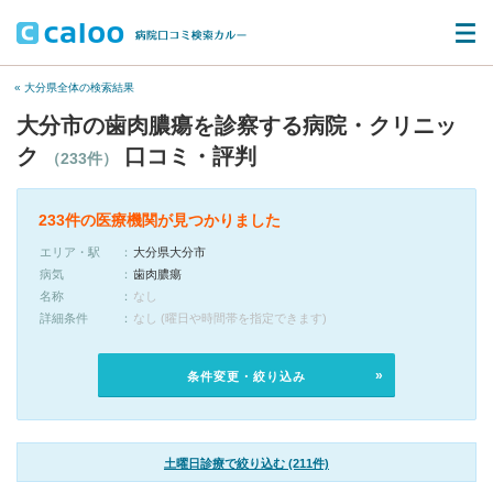
« 大分県全体の検索結果
大分市の歯肉膿瘍を診察する病院・クリニッ
ク
口コミ・評判
（233件）
233件の医療機関が見つかりました
エリア・駅
大分県大分市
病気
歯肉膿瘍
名称
なし
詳細条件
なし (曜日や時間帯を指定できます)
条件変更・絞り込み
土曜日診療で絞り込む (211件)