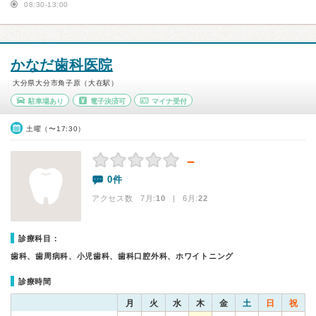
08:30-13:00
かなだ歯科医院
大分県大分市角子原（大在駅）
駐車場あり
電子決済可
マイナ受付
土曜（〜17:30）
－
0件
アクセス数 7月:
10
| 6月:
22
診療科目：
歯科、歯周病科、小児歯科、歯科口腔外科、ホワイトニング
診療時間
月
火
水
木
金
土
日
祝