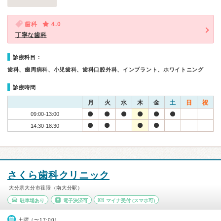
歯科
4.0
丁寧な歯科
診療科目：
歯科、歯周病科、小児歯科、歯科口腔外科、インプラント、ホワイトニング
診療時間
月
火
水
木
金
土
日
祝
09:00-13:00
14:30-18:30
さくら歯科クリニック
大分県大分市荏隈（南大分駅）
駐車場あり
電子決済可
マイナ受付
(スマホ可)
土曜（〜17:00）