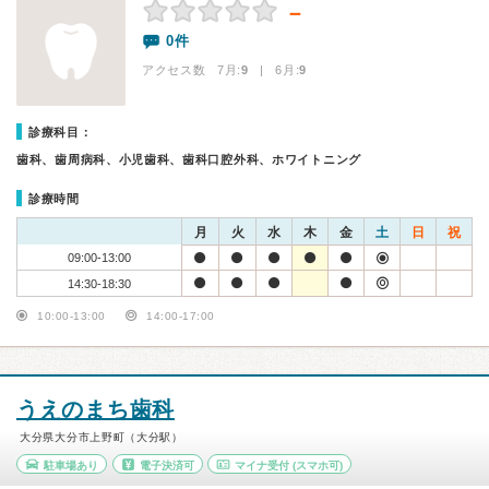
－
0件
アクセス数 7月:
9
| 6月:
9
診療科目：
歯科、歯周病科、小児歯科、歯科口腔外科、ホワイトニング
診療時間
月
火
水
木
金
土
日
祝
09:00-13:00
14:30-18:30
10:00-13:00
14:00-17:00
うえのまち歯科
大分県大分市上野町（大分駅）
駐車場あり
電子決済可
マイナ受付
(スマホ可)