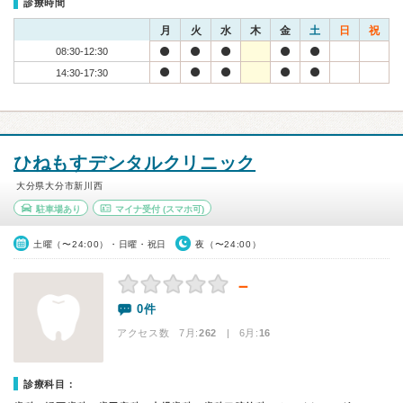
診療時間
月
火
水
木
金
土
日
祝
08:30-12:30
14:30-17:30
ひねもすデンタルクリニック
大分県大分市新川西
駐車場あり
マイナ受付
(スマホ可)
土曜（〜24:00）・日曜・祝日
夜（〜24:00）
－
0件
アクセス数 7月:
262
| 6月:
16
診療科目：