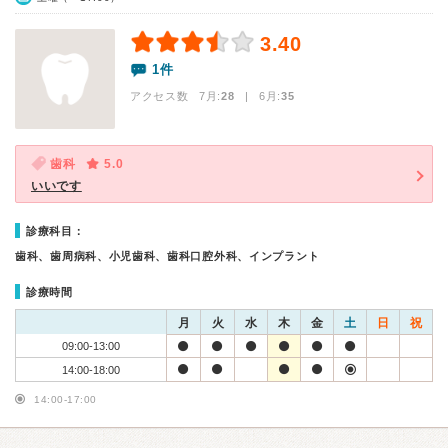
3.40
1件
アクセス数 7月:
28
| 6月:
35
歯科
5.0
いいです
診療科目：
歯科、歯周病科、小児歯科、歯科口腔外科、インプラント
診療時間
月
火
水
木
金
土
日
祝
09:00-13:00
14:00-18:00
14:00-17:00