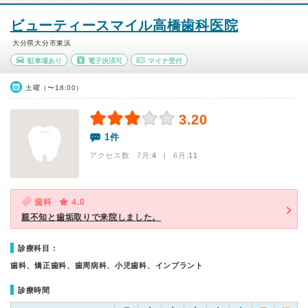
ビューティースマイル高橋歯科医院
大分県大分市東浜
駐車場あり
電子決済可
マイナ受付
土曜（〜18:00）
3.20
1件
アクセス数 7月:
4
| 6月:
11
歯科
4.0
親不知と歯垢取りで来院しました。
診療科目：
歯科、矯正歯科、歯周病科、小児歯科、インプラント
診療時間