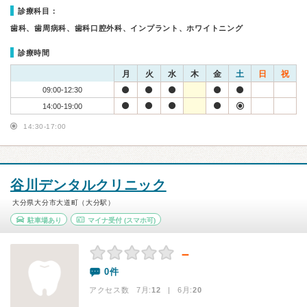
診療科目：
歯科、歯周病科、歯科口腔外科、インプラント、ホワイトニング
診療時間
月
火
水
木
金
土
日
祝
09:00-12:30
14:00-19:00
14:30-17:00
谷川デンタルクリニック
大分県大分市大道町（大分駅）
駐車場あり
マイナ受付
(スマホ可)
－
0件
アクセス数 7月:
12
| 6月:
20