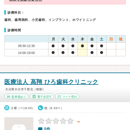
診療科目：
歯科、歯周病科、小児歯科、インプラント、ホワイトニング
診療時間
月
火
水
木
金
土
日
祝
09:30-12:30
14:00-19:00
医療法人 高翔 ひろ歯科クリニック
大分県大分市下郡北（牧駅）
駐車場あり
電子決済可
マイナ受付
土曜（〜18:00）
朝（8:30〜）
－
0件