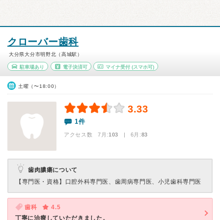
クローバー歯科
大分県大分市明野北（高城駅）
駐車場あり
電子決済可
マイナ受付
(スマホ可)
土曜（〜18:00）
3.33
1件
アクセス数 7月:
103
| 6月:
83
歯肉膿瘍について
【専門医・資格】
口腔外科専門医、歯周病専門医、小児歯科専門医
歯科
4.5
丁寧に治療していただきました。