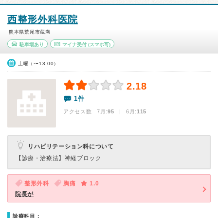
西整形外科医院
熊本県荒尾市蔵満
駐車場あり
マイナ受付
(スマホ可)
土曜（〜13:00）
2.18
1件
アクセス数 7月:
95
| 6月:
115
リハビリテーション科について
【診療・治療法】
神経ブロック
整形外科
胸痛
1.0
院長が
診療科目：