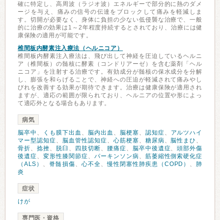
確に特定し、高周波（ラジオ波）エネルギーで部分的に熱のダメ
ージを与え、痛みの信号の伝達をブロックして痛みを軽減しま
す。切開が必要なく、身体に負担の少ない低侵襲な治療で、一般
的に治療の効果は1～2年程度持続するとされており、治療には健
康保険の適用が可能です。
椎間板内酵素注入療法（ヘルニコア）
椎間板内酵素注入療法は、飛び出して神経を圧迫しているヘルニ
ア（椎間板）の髄核に酵素（コンドリアーゼ）を含む薬剤「ヘル
ニコア」を注射する治療です。有効成分が髄核の保水成分を分解
し、膨張を和らげることで、神経への圧迫が軽減されて痛みやし
びれを改善する効果が期待できます。治療は健康保険が適用され
ますが、適応の範囲が限られており、ヘルニアの位置や形によっ
て適応外となる場合もあります。
病気
脳卒中
、
くも膜下出血
、
脳内出血
、
脳梗塞
、
認知症
、
アルツハイ
マー型認知症
、
脳血管性認知症
、
心筋梗塞
、
糖尿病
、
脳性まひ
、
骨折
、
捻挫
、
脱臼
、
四肢切断
、
腰痛症
、
脳卒中後遺症
、
頭部外傷
後遺症
、
変形性膝関節症
、
パーキンソン病
、
筋萎縮性側索硬化症
（ALS）
、
脊髄損傷
、
心不全
、
慢性閉塞性肺疾患（COPD）
、
肺
炎
症状
けが
専門医・資格