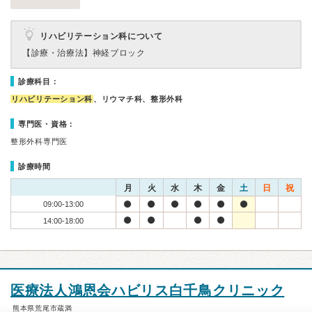
リハビリテーション科について
【診療・治療法】
神経ブロック
診療科目：
リハビリテーション科
、リウマチ科、整形外科
専門医・資格：
整形外科専門医
診療時間
月
火
水
木
金
土
日
祝
09:00-13:00
14:00-18:00
医療法人鴻恩会ハビリス白千鳥クリニック
熊本県荒尾市蔵満