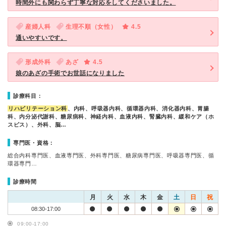
時間外にも関わらず丁寧な対応をしてくださいました。
産婦人科
生理不順（女性）
4.5
通いやすいです。
形成外科
あざ
4.5
娘のあざの手術でお世話になりました
診療科目：
リハビリテーション科
、内科、呼吸器内科、循環器内科、消化器内科、胃腸
科、内分泌代謝科、糖尿病科、神経内科、血液内科、腎臓内科、緩和ケア（ホ
スピス）、外科、脳…
専門医・資格：
総合内科専門医、血液専門医、外科専門医、糖尿病専門医、呼吸器専門医、循
環器専門…
診療時間
月
火
水
木
金
土
日
祝
08:30-17:00
09:00-17:00