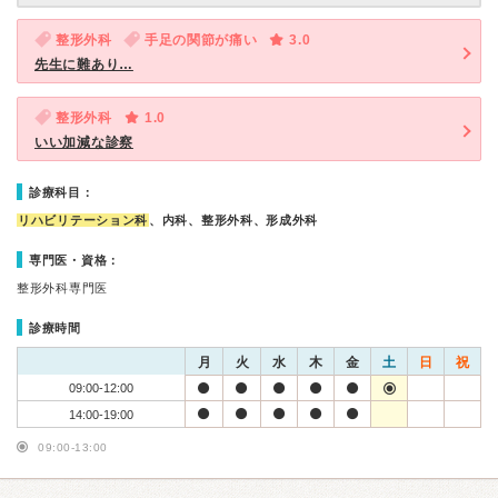
整形外科
手足の関節が痛い
3.0
先生に難あり…
整形外科
1.0
いい加減な診察
診療科目：
リハビリテーション科
、内科、整形外科、形成外科
専門医・資格：
整形外科専門医
診療時間
月
火
水
木
金
土
日
祝
09:00-12:00
14:00-19:00
09:00-13:00