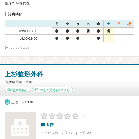
整形外科専門医
診療時間
月
火
水
木
金
土
日
祝
09:00-13:00
14:30-19:00
09:00-12:30
上杉整形外科
熊本県荒尾市荒尾
駐車場あり
マイナ受付
(スマホ可)
土曜（〜13:00）
－
0件
アクセス数 7月:
27
| 6月:
23