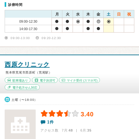
診療時間
月
火
水
木
金
土
日
祝
09:00-12:30
14:00-17:30
09:00-13:00
09:20-12:30
西原クリニック
熊本県荒尾市西原町（荒尾駅）
駐車場あり
電子決済可
マイナ受付
(スマホ可)
電子処方せん対応
土曜（〜18:00）
3.40
1件
アクセス数 7月:
48
| 6月:
35