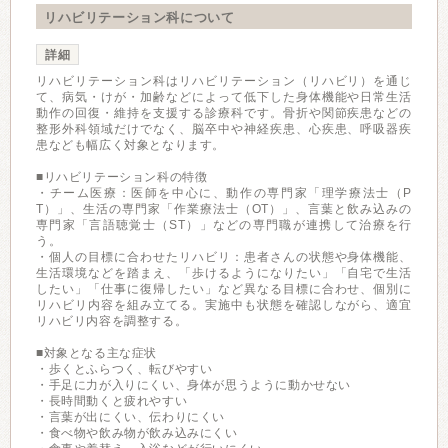
リハビリテーション科について
詳細
リハビリテーション科はリハビリテーション（リハビリ）を通じ
て、病気・けが・加齢などによって低下した身体機能や日常生活
動作の回復・維持を支援する診療科です。骨折や関節疾患などの
整形外科領域だけでなく、脳卒中や神経疾患、心疾患、呼吸器疾
患なども幅広く対象となります。
■リハビリテーション科の特徴
・チーム医療：医師を中心に、動作の専門家「理学療法士（P
T）」、生活の専門家「作業療法士（OT）」、言葉と飲み込みの
専門家「言語聴覚士（ST）」などの専門職が連携して治療を行
う。
・個人の目標に合わせたリハビリ：患者さんの状態や身体機能、
生活環境などを踏まえ、「歩けるようになりたい」「自宅で生活
したい」「仕事に復帰したい」など異なる目標に合わせ、個別に
リハビリ内容を組み立てる。実施中も状態を確認しながら、適宜
リハビリ内容を調整する。
■対象となる主な症状
・歩くとふらつく、転びやすい
・手足に力が入りにくい、身体が思うように動かせない
・長時間動くと疲れやすい
・言葉が出にくい、伝わりにくい
・食べ物や飲み物が飲み込みにくい