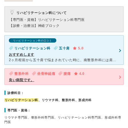
リハビリテーション科について
【専門医・資格】
リハビリテーション科専門医
【診療・治療法】
神経ブロック
リハビリテーション科の口コミ
リハビリテーション科
五十肩
5.0
おすすめします
2ヶ月程前から五十肩で悩まされていた時に、南整形外科には肩専門の先生がいらっしゃるとお知り合いの方に勧められて受診しました。 エコー下注射でかなりの改善が見られましたが、体をねじった際にピンポイン
整形外科
坐骨神経痛
腰痛
4.0
良い病院です。
診療科目：
リハビリテーション科
、リウマチ科、整形外科、形成外科
専門医・資格：
リウマチ専門医、整形外科専門医、リハビリテーション科専門医、形成外科専
門医