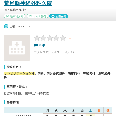
荒尾脳神経外科医院
熊本県荒尾市川登
駐車場あり
マイナ受付
女医在籍
土曜（〜12:30）
－
0件
アクセス数 7月:
3
| 6月:
17
診療科目：
リハビリテーション科
、内科、内分泌代謝科、糖尿病科、神経内科、脳神経外
科
専門医・資格：
糖尿病専門医、脳神経外科専門医
診療時間
月
火
水
木
金
土
日
祝