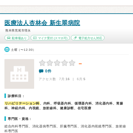
医療法人杏林会 新生翠病院
熊本県荒尾市増永
駐車場あり
マイナ受付
(スマホ可)
電子処方せん対応
土曜（〜12:30）
－
0件
アクセス数 7月:
16
| 6月:
5
診療科目：
リハビリテーション科
、内科、呼吸器内科、循環器内科、消化器内科、胃腸
科、神経内科、内視鏡、放射線科、健康診断、在宅医療
専門医・資格：
総合内科専門医、消化器病専門医、肝臓専門医、消化器内視鏡専門医、放射線
科専門医