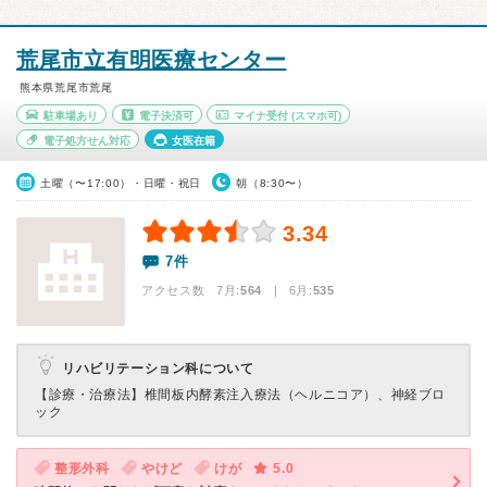
荒尾市立有明医療センター
熊本県荒尾市荒尾
駐車場あり
電子決済可
マイナ受付
(スマホ可)
電子処方せん対応
女医在籍
土曜（〜17:00）・日曜・祝日
朝（8:30〜）
3.34
7件
アクセス数 7月:
564
| 6月:
535
リハビリテーション科について
【診療・治療法】
椎間板内酵素注入療法（ヘルニコア）、神経ブロ
ック
整形外科
やけど
けが
5.0