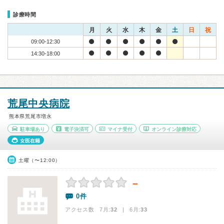
診療時間
月
火
水
木
金
土
日
祝
09:00-12:30
14:30-18:00
荒尾中央病院
熊本県荒尾市増永
駐車場あり
電子決済可
マイナ受付
オンライン診療対応
女医在籍
土曜（〜12:00）
－
0件
アクセス数 7月:
32
| 6月:
33