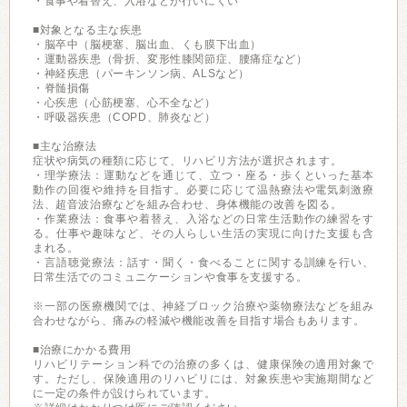
・食事や着替え、入浴などが行いにくい
■対象となる主な疾患
・脳卒中（脳梗塞、脳出血、くも膜下出血）
・運動器疾患（骨折、変形性膝関節症、腰痛症など）
・神経疾患（パーキンソン病、ALSなど）
・脊髄損傷
・心疾患（心筋梗塞、心不全など）
・呼吸器疾患（COPD、肺炎など）
■主な治療法
症状や病気の種類に応じて、リハビリ方法が選択されます。
・理学療法：運動などを通じて、立つ・座る・歩くといった基本
動作の回復や維持を目指す。必要に応じて温熱療法や電気刺激療
法、超音波治療などを組み合わせ、身体機能の改善を図る。
・作業療法：食事や着替え、入浴などの日常生活動作の練習をす
る。仕事や趣味など、その人らしい生活の実現に向けた支援も含
まれる。
・言語聴覚療法：話す・聞く・食べることに関する訓練を行い、
日常生活でのコミュニケーションや食事を支援する。
※一部の医療機関では、神経ブロック治療や薬物療法などを組み
合わせながら、痛みの軽減や機能改善を目指す場合もあります。
■治療にかかる費用
リハビリテーション科での治療の多くは、健康保険の適用対象で
す。ただし、保険適用のリハビリには、対象疾患や実施期間など
に一定の条件が設けられています。