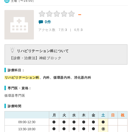
土曜（〜16:00）
－
0件
アクセス数 7月:
3
| 6月:
3
リハビリテーション科について
【診療・治療法】
神経ブロック
診療科目：
リハビリテーション科
、内科、循環器内科、消化器内科
専門医・資格：
循環器専門医
診療時間
月
火
水
木
金
土
日
祝
09:00-12:30
13:30-18:00