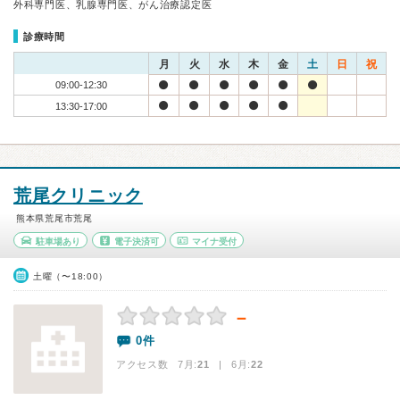
外科専門医、乳腺専門医、がん治療認定医
診療時間
月
火
水
木
金
土
日
祝
09:00-12:30
13:30-17:00
荒尾クリニック
熊本県荒尾市荒尾
駐車場あり
電子決済可
マイナ受付
土曜（〜18:00）
－
0件
アクセス数 7月:
21
| 6月:
22