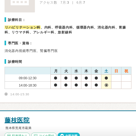
アクセス数 7月:
3
| 6月:
7
診療科目：
リハビリテーション科
、内科、呼吸器内科、循環器内科、消化器内科、胃腸
科、リウマチ科、アレルギー科、放射線科
専門医・資格：
消化器内視鏡専門医、腎臓専門医
診療時間
月
火
水
木
金
土
日
祝
09:00-12:30
14:00-18:30
14:00-15:30
藤枝医院
熊本県荒尾市蔵満
駐車場あり
マイナ受付
女医在籍