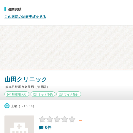
治療実績
この病院の治療実績を見る
山田クリニック
熊本県荒尾市東屋形（荒尾駅）
駐車場あり
ネット予約
マイナ受付
土曜（〜15:30）
－
0件