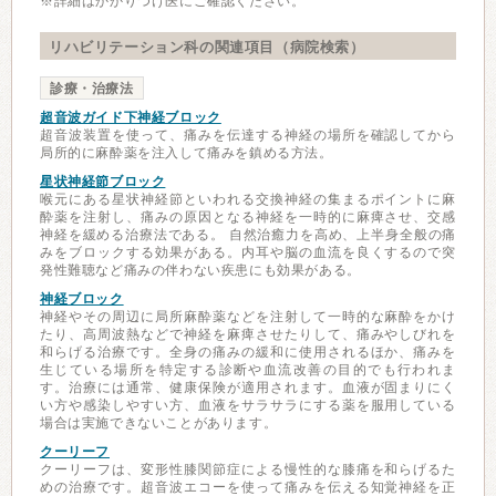
※詳細はかかりつけ医にご確認ください。
リハビリテーション科の関連項目（病院検索）
診療・治療法
超音波ガイド下神経ブロック
超音波装置を使って、痛みを伝達する神経の場所を確認してから
局所的に麻酔薬を注入して痛みを鎮める方法。
星状神経節ブロック
喉元にある星状神経節といわれる交換神経の集まるポイントに麻
酔薬を注射し、痛みの原因となる神経を一時的に麻痺させ、交感
神経を緩める治療法である。 自然治癒力を高め、上半身全般の痛
みをブロックする効果がある。内耳や脳の血流を良くするので突
発性難聴など痛みの伴わない疾患にも効果がある。
神経ブロック
神経やその周辺に局所麻酔薬などを注射して一時的な麻酔をかけ
たり、高周波熱などで神経を麻痺させたりして、痛みやしびれを
和らげる治療です。全身の痛みの緩和に使用されるほか、痛みを
生じている場所を特定する診断や血流改善の目的でも行われま
す。治療には通常、健康保険が適用されます。血液が固まりにく
い方や感染しやすい方、血液をサラサラにする薬を服用している
場合は実施できないことがあります。
クーリーフ
クーリーフは、変形性膝関節症による慢性的な膝痛を和らげるた
めの治療です。超音波エコーを使って痛みを伝える知覚神経を正