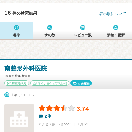
16
件の検索結果
表示順について
標準
★の数
レビュー数
新着・更新
南整形外科医院
熊本県荒尾市荒尾
駐車場あり
マイナ受付
(スマホ可)
女医在籍
土曜（〜13:00）
3.74
2件
アクセス数 7月:
227
| 6月:
263