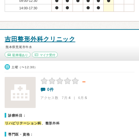
09:00-12:30
14:00-17:30
吉田整形外科クリニック
熊本県荒尾市牛水
駐車場あり
マイナ受付
土曜（〜12:30）
－
0件
アクセス数 7月:
4
| 6月:
5
診療科目：
リハビリテーション科
、整形外科
専門医・資格：