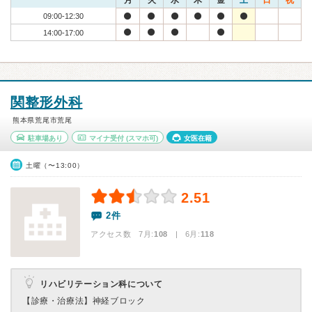
月
火
水
木
金
土
日
祝
09:00-12:30
14:00-17:00
関整形外科
熊本県荒尾市荒尾
駐車場あり
マイナ受付
(スマホ可)
女医在籍
土曜（〜13:00）
2.51
2件
アクセス数 7月:
108
| 6月:
118
リハビリテーション科について
【診療・治療法】
神経ブロック