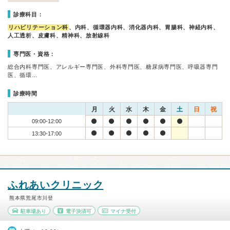
診療科目：
リハビリテーション科
、内科、循環器内科、消化器内科、胃腸科、神経内科、
人工透析、皮膚科、精神科、放射線科
専門医・資格：
総合内科専門医、アレルギー専門医、外科専門医、糖尿病専門医、呼吸器専門
医、循環…
診療時間
月
火
水
木
金
土
日
祝
09:00-12:00
13:30-17:00
ふれあいクリニック
熊本県荒尾市川登
駐車場あり
電子決済可
マイナ受付