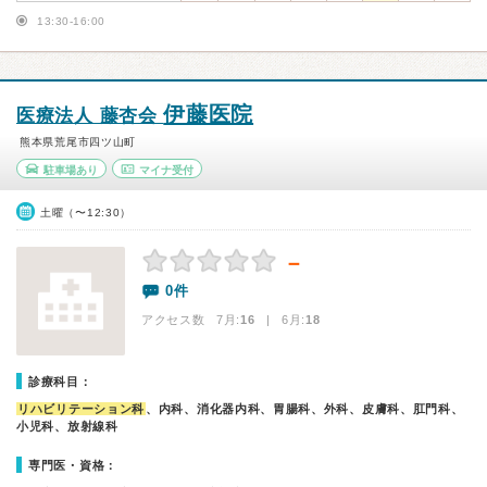
13:30-16:00
伊藤医院
医療法人 藤杏会
熊本県荒尾市四ツ山町
駐車場あり
マイナ受付
土曜（〜12:30）
－
0件
アクセス数 7月:
16
| 6月:
18
診療科目：
リハビリテーション科
、内科、消化器内科、胃腸科、外科、皮膚科、肛門科、
小児科、放射線科
専門医・資格：