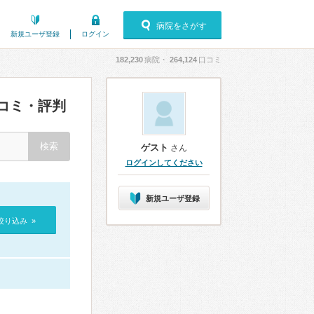
病院をさがす
新規ユーザ登録
ログイン
182,230
病院・
264,124
口コミ
コミ・評判
ゲスト
さん
ログインしてください
新規ユーザ登録
絞り込み »