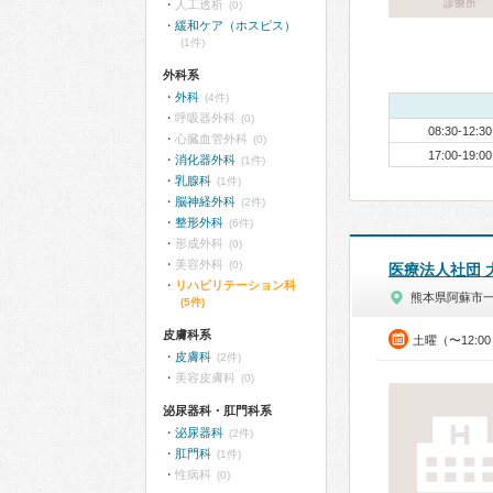
診療所
人工透析
(0)
緩和ケア（ホスピス）
(1件)
外科系
外科
(4件)
呼吸器外科
(0)
08:30-12:30
心臓血管外科
(0)
17:00-19:00
消化器外科
(1件)
乳腺科
(1件)
脳神経外科
(2件)
整形外科
(6件)
形成外科
(0)
美容外科
(0)
医療法人社団 
リハビリテーション科
熊本県阿蘇市
(5件)
皮膚科系
土曜（〜12:0
皮膚科
(2件)
美容皮膚科
(0)
泌尿器科・肛門科系
泌尿器科
(2件)
肛門科
(1件)
性病科
(0)