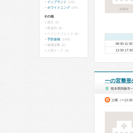
インプラント
(1件)
ホワイトニング
(1件)
診療所
その他
漢方
(0)
救急科
(0)
ペインクリニック
(0)
予防接種
(15件)
08:30-11:30
健康診断
(0)
13:30-17:30
人間ドック
(0)
一の宮整形
熊本県阿蘇市
土曜（〜12:3