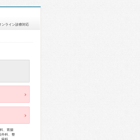
オンライン診療対応
科、胃腸
経外科、整
、歯科