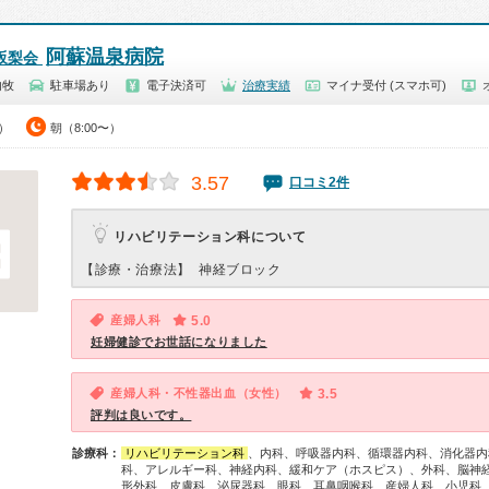
阿蘇温泉病院
坂梨会
内牧
駐車場あり
電子決済可
治療実績
マイナ受付 (スマホ可)
0）
朝（8:00〜）
3.57
口コミ2件
リハビリテーション科について
【診療・治療法】
神経ブロック
産婦人科
5.0
妊婦健診でお世話になりました
産婦人科・不性器出血（女性）
3.5
評判は良いです。
診療科：
リハビリテーション科
、内科、呼吸器内科、循環器内科、消化器内
科、アレルギー科、神経内科、緩和ケア（ホスピス）、外科、脳神
形外科、皮膚科、泌尿器科、眼科、耳鼻咽喉科、産婦人科、小児科