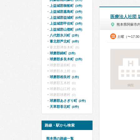
上益城郡御船町
(3件)
上益城郡嘉島町
(3件)
医療法人社団 
上益城郡益城町
(6件)
上益城郡甲佐町
(3件)
熊本県阿蘇市
上益城郡山都町
(4件)
八代郡氷川町
(2件)
土曜（〜17:3
葦北郡芦北町
(4件)
葦北郡津奈木町
(0)
球磨郡錦町
(2件)
球磨郡多良木町
(2件)
球磨郡湯前町
(0)
球磨郡水上村
(0)
球磨郡相良村
(1件)
球磨郡五木村
(0)
病院
球磨郡山江村
(0)
球磨郡球磨村
(0)
球磨郡あさぎり町
(2件)
天草郡苓北町
(4件)
路線・駅から検索
熊本県の路線一覧