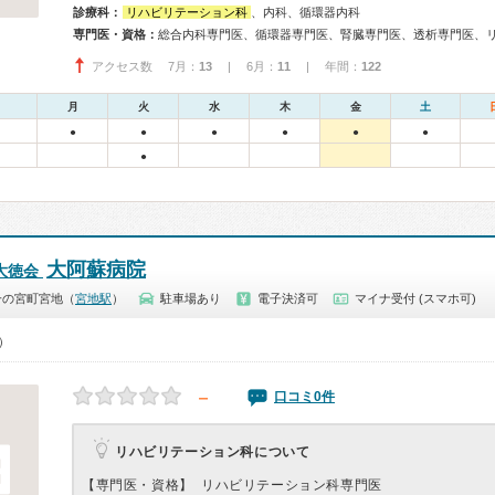
診療科：
リハビリテーション科
、内科、循環器内科
専門医・資格：
アクセス数 7月：
13
| 6月：
11
| 年間：
122
月
火
水
木
金
土
●
●
●
●
●
●
●
大阿蘇病院
大徳会
一の宮町宮地（
宮地駅
）
駐車場あり
電子決済可
マイナ受付 (スマホ可)
0）
－
口コミ0件
リハビリテーション科について
【専門医・資格】
リハビリテーション科専門医