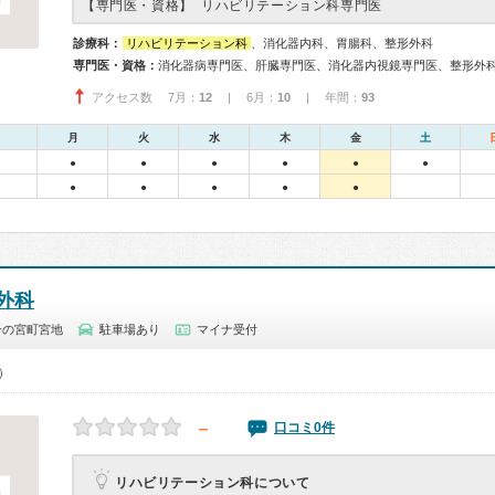
【専門医・資格】
リハビリテーション科専門医
診療科：
リハビリテーション科
、消化器内科、胃腸科、整形外科
専門医・資格：
アクセス数 7月：
12
| 6月：
10
| 年間：
93
月
火
水
木
金
土
●
●
●
●
●
●
●
●
●
●
●
外科
一の宮町宮地
駐車場あり
マイナ受付
0）
－
口コミ0件
リハビリテーション科について