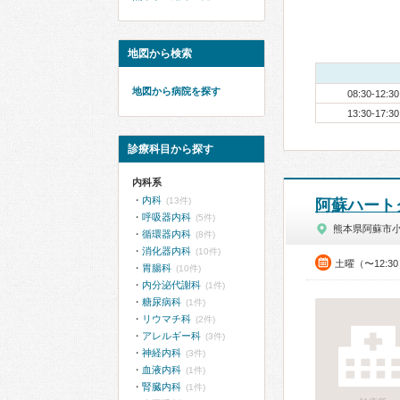
地図から検索
地図から病院を探す
08:30-12:30
13:30-17:30
診療科目から探す
内科系
内科
(13件)
阿蘇ハート
呼吸器内科
(5件)
熊本県阿蘇市
循環器内科
(8件)
消化器内科
(10件)
土曜（〜12:3
胃腸科
(10件)
内分泌代謝科
(1件)
糖尿病科
(1件)
リウマチ科
(2件)
アレルギー科
(3件)
神経内科
(3件)
血液内科
(1件)
腎臓内科
(1件)