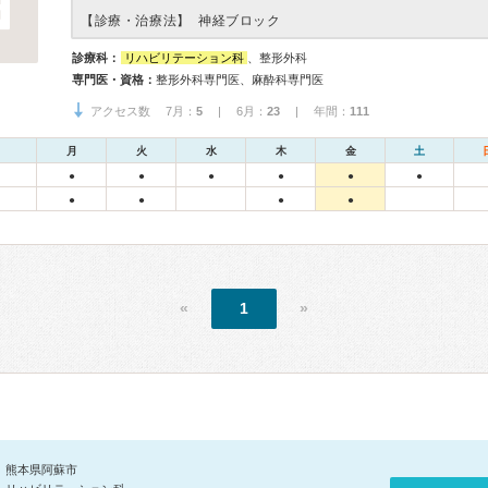
【診療・治療法】
神経ブロック
診療科：
リハビリテーション科
、整形外科
専門医・資格：
整形外科専門医、麻酔科専門医
アクセス数 7月：
5
| 6月：
23
| 年間：
111
月
火
水
木
金
土
●
●
●
●
●
●
●
●
●
●
«
1
»
熊本県阿蘇市