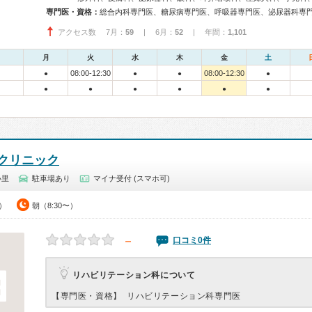
専門医・資格：
アクセス数 7月：
59
| 6月：
52
| 年間：
1,101
月
火
水
木
金
土
08:00-12:30
08:00-12:30
●
●
●
●
●
●
●
●
●
●
クリニック
小里
駐車場あり
マイナ受付 (スマホ可)
0）
朝（8:30〜）
－
口コミ0件
リハビリテーション科について
【専門医・資格】
リハビリテーション科専門医