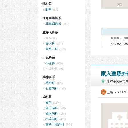
眼科系
病院
眼科
(3件)
耳鼻咽喉科系
耳鼻咽喉科
(2件)
産婦人科系
産科
09:00-13:00
(0)
婦人科
(1件)
14:00-18:00
産婦人科
(1件)
小児科系
小児科
(6件)
小児外科
(0)
家入整形外
精神科系
熊本県阿蘇市
精神科
(3件)
心療内科
(1件)
土曜（〜11:3
歯科系
歯科
(11件)
矯正歯科
(6件)
歯周病科
(1件)
小児歯科
(8件)
歯科口腔外科
(7件)