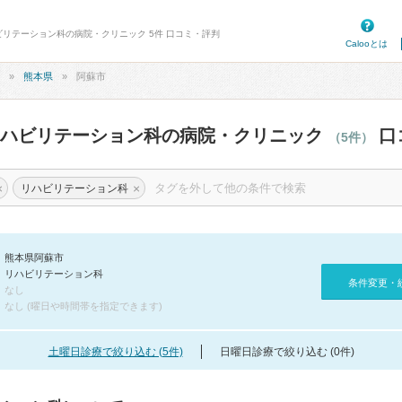
ビリテーション科の病院・クリニック 5件 口コミ・評判
Calooとは
熊本県
阿蘇市
リハビリテーション科の病院・クリニック
口
（5件）
×
×
リハビリテーション科
熊本県阿蘇市
リハビリテーション科
条件変更・
なし
なし (曜日や時間帯を指定できます)
土曜日診療で絞り込む (5件)
日曜日診療で絞り込む (0件)