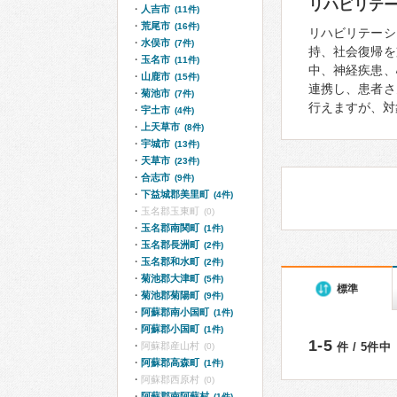
リハビリテ
人吉市
(11件)
荒尾市
(16件)
リハビリテーシ
水俣市
(7件)
持、社会復帰を
玉名市
(11件)
中、神経疾患、
山鹿市
(15件)
連携し、患者さ
菊池市
(7件)
行えますが、対
宇土市
(4件)
上天草市
(8件)
宇城市
(13件)
天草市
(23件)
合志市
(9件)
下益城郡美里町
(4件)
玉名郡玉東町
(0)
玉名郡南関町
(1件)
玉名郡長洲町
(2件)
玉名郡和水町
(2件)
菊池郡大津町
(5件)
標準
菊池郡菊陽町
(9件)
阿蘇郡南小国町
(1件)
阿蘇郡小国町
(1件)
1-5
阿蘇郡産山村
件 / 5件中
(0)
阿蘇郡高森町
(1件)
阿蘇郡西原村
(0)
阿蘇郡南阿蘇村
(1件)