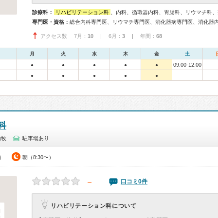
診療科：
リハビリテーション科
、内科、循環器内科、胃腸科、リウマチ科、
専門医・資格：
アクセス数 7月：
10
| 6月：
3
| 年間：
68
月
火
水
木
金
土
09:00-12:00
●
●
●
●
●
●
●
●
●
●
科
内牧
駐車場あり
0）
朝（8:30〜）
－
口コミ0件
リハビリテーション科について