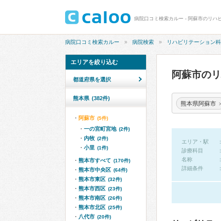
病院口コミ検索カルー - 阿蘇市のリハ
病院口コミ検索カルー
病院検索
リハビリテーション科
エリアを絞り込む
阿蘇市の
都道府県を選択
熊本県
(382件)
熊本県阿蘇市
阿蘇市
(5件)
一の宮町宮地
(2件)
内牧
(2件)
エリア・駅
小里
(1件)
診療科目
名称
熊本市すべて
(170件)
詳細条件
熊本市中央区
(64件)
熊本市東区
(32件)
熊本市西区
(23件)
熊本市南区
(26件)
熊本市北区
(25件)
八代市
(20件)