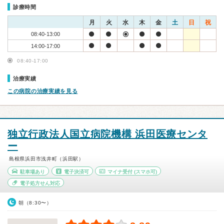
診療時間
月
火
水
木
金
土
日
祝
08:40-13:00
14:00-17:00
08:40-17:00
治療実績
この病院の治療実績を見る
独立行政法人国立病院機構 浜田医療センタ
ー
島根県浜田市浅井町（浜田駅）
駐車場あり
電子決済可
マイナ受付
(スマホ可)
電子処方せん対応
朝（8:30〜）