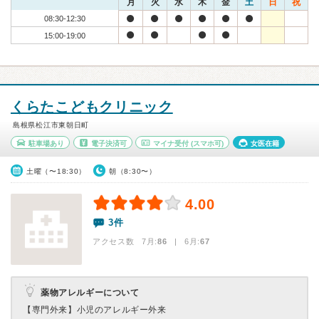
月
火
水
木
金
土
日
祝
08:30-12:30
15:00-19:00
くらたこどもクリニック
島根県松江市東朝日町
駐車場あり
電子決済可
マイナ受付
(スマホ可)
女医在籍
土曜（〜18:30）
朝（8:30〜）
4.00
3件
アクセス数 7月:
86
| 6月:
67
薬物アレルギーについて
【専門外来】
小児のアレルギー外来