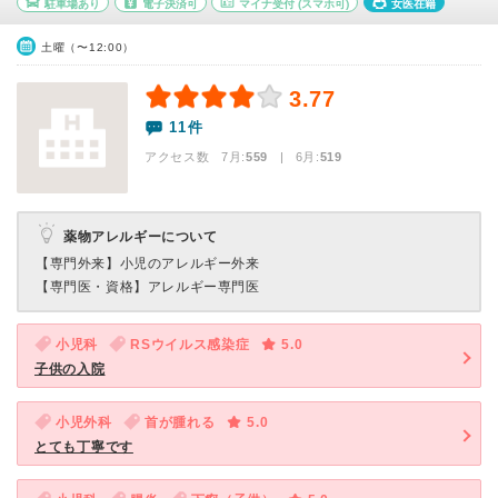
駐車場あり
電子決済可
マイナ受付
(スマホ可)
女医在籍
土曜（〜12:00）
3.77
11件
アクセス数 7月:
559
| 6月:
519
薬物アレルギーについて
【専門外来】
小児のアレルギー外来
【専門医・資格】
アレルギー専門医
小児科
RSウイルス感染症
5.0
子供の入院
小児外科
首が腫れる
5.0
とても丁寧です