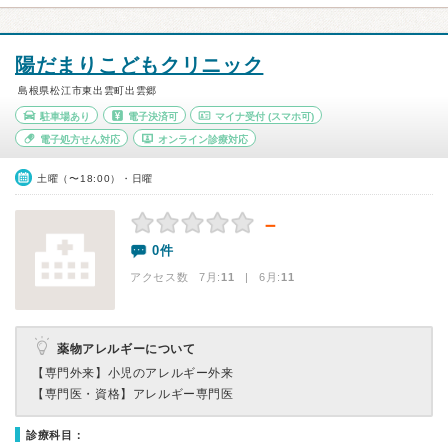
陽だまりこどもクリニック
島根県松江市東出雲町出雲郷
駐車場あり
電子決済可
マイナ受付
(スマホ可)
電子処方せん対応
オンライン診療対応
土曜（〜18:00）・日曜
－
0件
アクセス数 7月:
11
| 6月:
11
薬物アレルギーについて
【専門外来】
小児のアレルギー外来
【専門医・資格】
アレルギー専門医
診療科目：