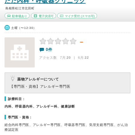
ただ内科・呼吸器クリニック
島根県松江市北田町
駐車場あり
電子決済可
マイナ受付
(スマホ可)
土曜（〜12:30）
－
0件
アクセス数 7月:
20
| 6月:
22
薬物アレルギーについて
【専門医・資格】
アレルギー専門医
診療科目：
内科、呼吸器内科、アレルギー科、健康診断
専門医・資格：
総合内科専門医、アレルギー専門医、呼吸器専門医、気管支鏡専門医、がん治
療認定医