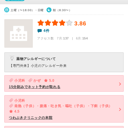
土曜（〜18:00）・日曜
朝（8:30〜）
3.86
4件
アクセス数 7月:
137
| 6月:
154
薬物アレルギーについて
【専門外来】
小児のアレルギー外来
小児科
かぜ
5.0
15分刻みでネット予約が取れる
小児科
発熱（子供）・腹痛・吐き気・嘔吐（子供）・下痢（子供）
4.5
つわぶきクリニックの本院