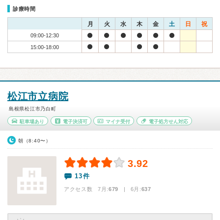
診療時間
月
火
水
木
金
土
日
祝
09:00-12:30
15:00-18:00
松江市立病院
島根県松江市乃白町
駐車場あり
電子決済可
マイナ受付
電子処方せん対応
朝（8:40〜）
3.92
13件
アクセス数 7月:
679
| 6月:
637