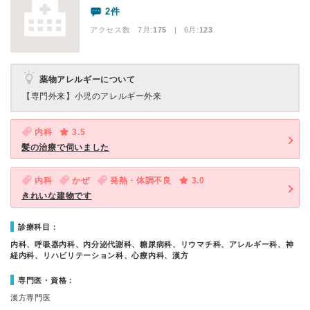
2件
アクセス数 7月:
175
| 6月:
123
薬物アレルギーについて
【専門外来】
小児のアレルギー外来
内科
3.5
髪の治療で伺いました
内科
かぜ
発熱・体調不良
3.0
きれいな建物です
診療科目：
内科、呼吸器内科、内分泌代謝科、糖尿病科、リウマチ科、アレルギー科、神
経内科、リハビリテーション科、心療内科、漢方
専門医・資格：
漢方専門医