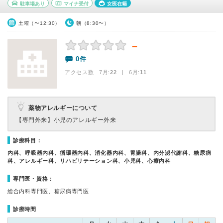
駐車場あり
マイナ受付
女医在籍
土曜（〜12:30）
朝（8:30〜）
－
0件
アクセス数 7月:
22
| 6月:
11
薬物アレルギーについて
【専門外来】
小児のアレルギー外来
診療科目：
内科、呼吸器内科、循環器内科、消化器内科、胃腸科、内分泌代謝科、糖尿病
科、アレルギー科、リハビリテーション科、小児科、心療内科
専門医・資格：
総合内科専門医、糖尿病専門医
診療時間