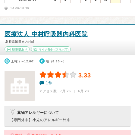
14:00-18:30
医療法人 中村呼吸器内科医院
島根県浜田市内村町
駐車場あり
マイナ受付
(スマホ可)
土曜（〜12:00）
朝（8:30〜）
3.33
1件
アクセス数 7月:
26
| 6月:
23
薬物アレルギーについて
【専門外来】
小児のアレルギー外来