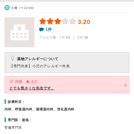
土曜（〜12:00）
3.20
1件
アクセス数 7月:
53
| 6月:
36
薬物アレルギーについて
【専門外来】
小児のアレルギー外来
内科
4.0
とても気さくな先生です。
診療科目：
内科、呼吸器内科、循環器内科、消化器内科
専門医・資格：
腎臓専門医