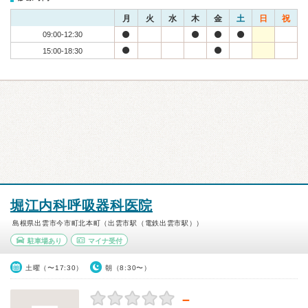
月
火
水
木
金
土
日
祝
09:00-12:30
15:00-18:30
堀江内科呼吸器科医院
島根県出雲市今市町北本町（出雲市駅（電鉄出雲市駅））
駐車場あり
マイナ受付
土曜（〜17:30）
朝（8:30〜）
－