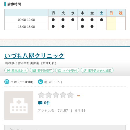
診療時間
月
火
水
木
金
土
日
祝
09:00-12:00
16:00-18:00
いづも八咫クリニック
島根県出雲市中野美保南（大津町駅）
駐車場あり
電子決済可
マイナ受付
電子処方せん対応
土曜（〜18:00）
朝（8:30〜）
－
0件
アクセス数 7月:
57
| 6月:
58