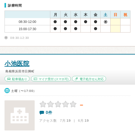
診療時間
月
火
水
木
金
土
日
祝
08:30-12:00
15:00-17:30
08:30-12:30
小池医院
島根県浜田市日脚町
駐車場あり
マイナ受付
(スマホ可)
電子処方せん対応
土曜（〜17:00）
－
0件
アクセス数 7月:
19
| 6月:
19