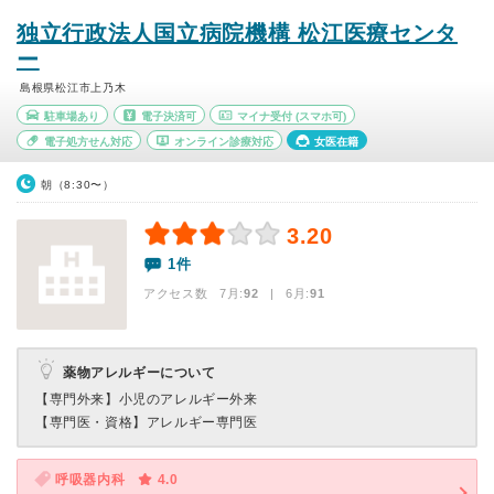
独立行政法人国立病院機構 松江医療センタ
ー
島根県松江市上乃木
駐車場あり
電子決済可
マイナ受付
(スマホ可)
電子処方せん対応
オンライン診療対応
女医在籍
朝（8:30〜）
3.20
1件
アクセス数 7月:
92
| 6月:
91
薬物アレルギーについて
【専門外来】
小児のアレルギー外来
【専門医・資格】
アレルギー専門医
呼吸器内科
4.0