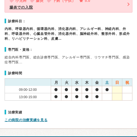
小児科
腸炎
下痢（子供）
5.0
腸炎での入院
診療科目：
内科、呼吸器内科、循環器内科、消化器内科、アレルギー科、神経内科、外
科、呼吸器外科、心臓血管外科、消化器外科、脳神経外科、整形外科、形成外
科、リハビリテーション科、皮膚…
専門医・資格：
総合内科専門医、総合診療専門医、アレルギー専門医、リウマチ専門医、感染
症専門医…
診療時間
月
火
水
木
金
土
日
祝
09:00-12:00
13:00-15:00
治療実績
この病院の治療実績を見る