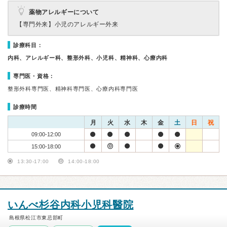
薬物アレルギーについて
【専門外来】
小児のアレルギー外来
診療科目：
内科、アレルギー科、整形外科、小児科、精神科、心療内科
専門医・資格：
整形外科専門医、精神科専門医、心療内科専門医
診療時間
月
火
水
木
金
土
日
祝
09:00-12:00
15:00-18:00
13:30-17:00
14:00-18:00
いんべ杉谷内科小児科醫院
島根県松江市東忌部町