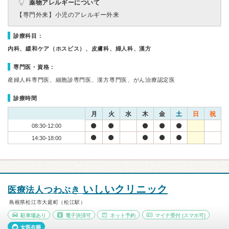
薬物アレルギーについて
【専門外来】
小児のアレルギー外来
診療科目：
内科、緩和ケア（ホスピス）、皮膚科、婦人科、漢方
専門医・資格：
産婦人科専門医、細胞診専門医、漢方専門医、がん治療認定医
診療時間
月
火
水
木
金
土
日
祝
08:30-12:00
14:30-18:00
いしいクリニック
医療法人つわぶき
島根県松江市大庭町（松江駅）
駐車場あり
電子決済可
ネット予約
マイナ受付
(スマホ可)
女医在籍