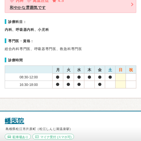
内科
高血圧症
4.5
和やかな雰囲気です
診療科目：
内科、呼吸器内科、小児科
専門医・資格：
総合内科専門医、呼吸器専門医、救急科専門医
診療時間
月
火
水
木
金
土
日
祝
08:30-12:00
16:30-18:00
幡医院
島根県松江市片原町（松江しんじ湖温泉駅）
駐車場あり
マイナ受付
(スマホ可)