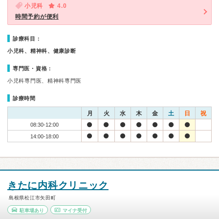
小児科
4.0
時間予約が便利
診療科目：
小児科、精神科、健康診断
専門医・資格：
小児科専門医、精神科専門医
診療時間
月
火
水
木
金
土
日
祝
08:30-12:00
14:00-18:00
きたに内科クリニック
島根県松江市矢田町
駐車場あり
マイナ受付