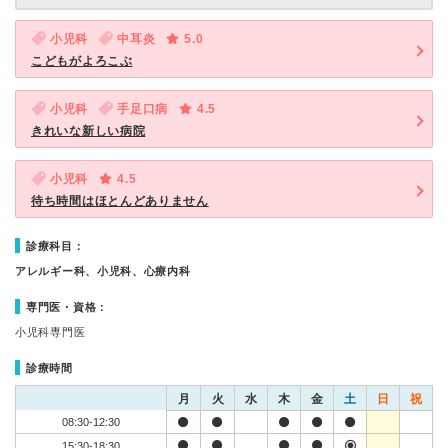
小児科
中耳炎
5.0
こどもがよろこぶ
小児科
手足口病
4.5
きれいな新しい病院
小児科
4.5
待ち時間はほとんどありません
診療科目：
アレルギー科、小児科、心療内科
専門医・資格：
小児科専門医
診療時間
月
火
水
木
金
土
日
祝
08:30-12:30
15:30-18:30