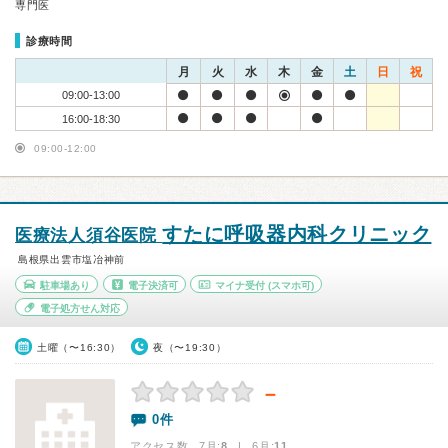
専門医
診療時間
月
火
水
木
金
土
日
祝
09:00-13:00
16:00-18:30
09:00-12:00
すたに呼吸器内科クリニック
医療法人須谷医院
島根県出雲市塩冶神前
駐車場あり
電子決済可
マイナ受付
(スマホ可)
電子処方せん対応
土曜（〜16:30）
夜（〜19:30）
－
0件
アクセス数 7月:
8
| 6月:
11