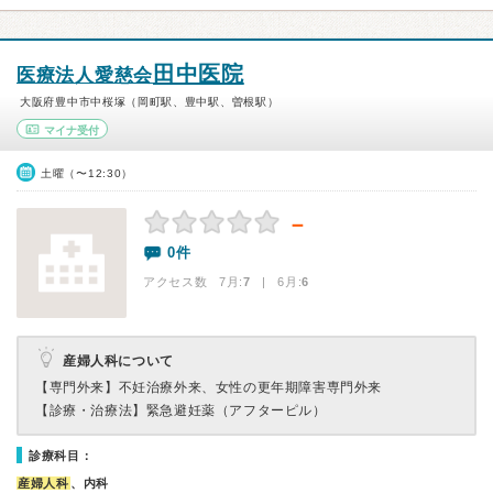
田中医院
医療法人愛慈会
大阪府豊中市中桜塚（岡町駅、豊中駅、曽根駅）
マイナ受付
土曜（〜12:30）
－
0件
アクセス数 7月:
7
| 6月:
6
産婦人科について
【専門外来】
不妊治療外来、女性の更年期障害専門外来
【診療・治療法】
緊急避妊薬（アフターピル）
診療科目：
産婦人科
、内科