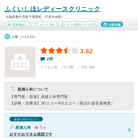
ふくいしほレディースクリニック
大阪府豊中市新千里西町（千里中央駅）
駐車場あり
ネット予約
マイナ受付
(スマホ可)
女医在籍
土曜（〜13:00）
3.62
2件
アクセス数 7月:
197
| 6月:
196
産婦人科について
【専門医・資格】
産婦人科専門医
【診療・治療法】
3Dエコー/4Dエコー（胎児の超音波検査）
産婦人科の口コミ
産婦人科
5.0
おすすめできる病院です