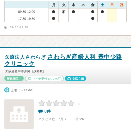
月
火
水
木
金
土
日
祝
09:30-12:00
17:30-19:30
09:30-11:30
さわらぎ産婦人科 豊中少路
医療法人さわらぎ
クリニック
大阪府豊中市少路（少路駅）
新規開院！
マイナ受付
(スマホ可)
女医在籍
土曜（〜12:00）
－
0件
アクセス数 7月:
7
| 6月:
26