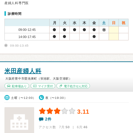
産婦人科専門医
診療時間
月
火
水
木
金
土
日
祝
09:00-12:45
14:00-17:45
09:00-13:45
米田産婦人科
大阪府豊中市螢池東町（蛍池駅、大阪空港駅）
駐車場あり
マイナ受付
電子処方せん対応
土曜（〜12:00）
夜（〜19:30）
3.11
2件
アクセス数 7月:
50
| 6月:
46