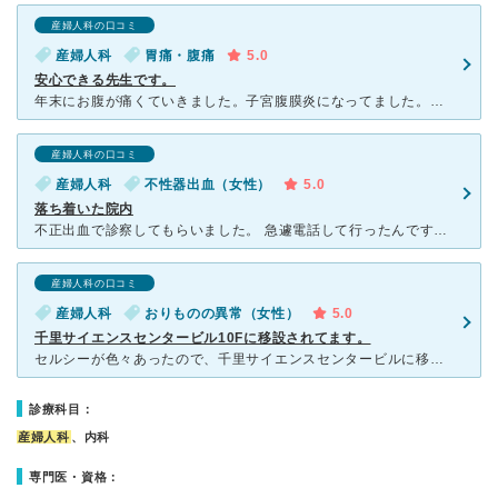
産婦人科の口コミ
産婦人科
胃痛・腹痛
5.0
安心できる先生です。
年末にお腹が痛くていきました。子宮腹膜炎になってました。様子みようか悩んだのですが、診てもらって正解でした。先生は、とてもベテランですし、看護師さんも優しいし、安心して通えます。 次に子宮体癌の検査
産婦人科の口コミ
産婦人科
不性器出血（女性）
5.0
落ち着いた院内
不正出血で診察してもらいました。 急遽電話して行ったんですが、予約を入れて下さり 待ち時間がほとんどなくすぐに診察してくれました。 来院されてる方も多く、人気の婦人科なんだなと 印象を受けまし
産婦人科の口コミ
産婦人科
おりものの異常（女性）
5.0
千里サイエンスセンタービル10Fに移設されてます。
セルシーが色々あったので、千里サイエンスセンタービルに移設されてます。 セルシーよりわかりにくい場所なので、ご新規さんはネットで調べてから行く人が多いかと思います。 移設ホヤホヤでこじんまりし
診療科目：
産婦人科
、内科
専門医・資格：