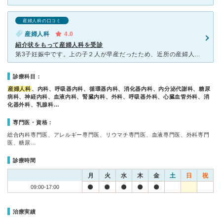
産婦人科の口コミ
産婦人科
4.0
紹介状をもって産婦人科を受診
第3子妊娠中です。上の子２人が早産だったため、近所の産婦人科から転院することになり紹介状をもって受診しました。 紹介状をもっていても、同じような検査をしないといけないようで、転院するとお金がかかりま
診療科目：
産婦人科
、内科、呼吸器内科、循環器内科、消化器内科、内分泌代謝科、糖尿
病科、神経内科、血液内科、腎臓内科、外科、呼吸器外科、心臓血管外科、消
化器外科、乳腺科…
専門医・資格：
総合内科専門医、アレルギー専門医、リウマチ専門医、血液専門医、外科専門
医、糖尿…
診療時間
月
火
水
木
金
土
日
祝
09:00-17:00
治療実績