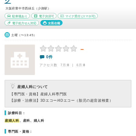
ク
大阪府豊中市西緑丘（少路駅）
駐車場あり
電子決済可
マイナ受付
(スマホ可)
電子処方せん対応
女医在籍
土曜（〜13:45）
－
0件
アクセス数 7月:
8
| 6月:
8
産婦人科について
【専門医・資格】
産婦人科専門医
【診療・治療法】
3Dエコー/4Dエコー（胎児の超音波検査）
診療科目：
産婦人科
、産科、婦人科
専門医・資格：