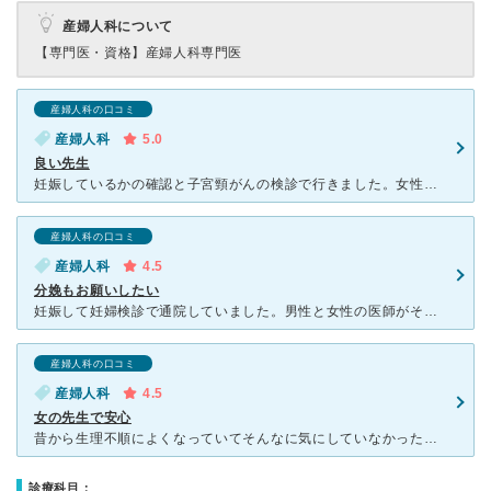
産婦人科について
【専門医・資格】
産婦人科専門医
産婦人科の口コミ
産婦人科
5.0
良い先生
妊娠しているかの確認と子宮頸がんの検診で行きました。女性の先生と男性の先生の2名体制で行っており、受付で希望すると女性の先生の診察になります。 受付の方や看護師、先生ともにテキパキしています。 午
産婦人科の口コミ
産婦人科
4.5
分娩もお願いしたい
妊娠して妊婦検診で通院していました。男性と女性の医師がそれぞれ一名ずつ。婦人科系の通院をされている方の多くは女医さんを指名するため、男の先生でも平気な方は待ち時間も少なくてすみます。予約制ではないので
産婦人科の口コミ
産婦人科
4.5
女の先生で安心
昔から生理不順によくなっていてそんなに気にしていなかったのですが、将来的に妊娠を考えるなら漢方を飲んだりして早めに治すように言われてからここに通うようになりました。先生は年配の女の先生と息子さんで男の
診療科目：