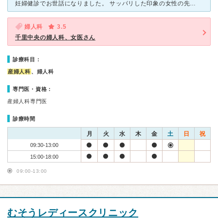
妊婦健診でお世話になりました。 サッパリした印象の女性の先生ですが、健診の度に張りや痛みはどうですか？と声をかけて下さり、些細なことでも丁寧に診察・対応して下さいました。 お腹の痛みで電話をし
婦人科
3.5
千里中央の婦人科、女医さん
診療科目：
産婦人科
、婦人科
専門医・資格：
産婦人科専門医
診療時間
月
火
水
木
金
土
日
祝
09:30-13:00
15:00-18:00
09:00-13:00
むそうレディースクリニック