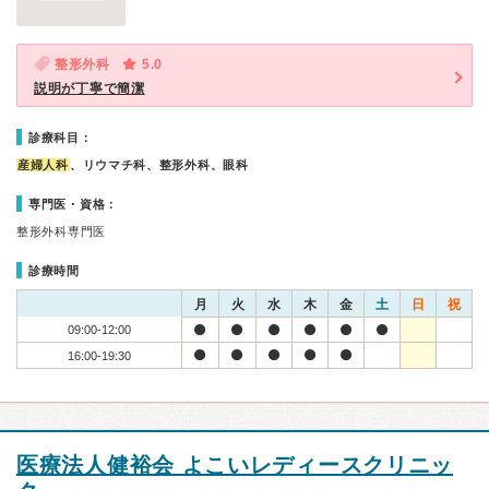
整形外科
5.0
説明が丁寧で簡潔
診療科目：
産婦人科
、リウマチ科、整形外科、眼科
専門医・資格：
整形外科専門医
診療時間
月
火
水
木
金
土
日
祝
09:00-12:00
16:00-19:30
医療法人健裕会 よこいレディースクリニッ