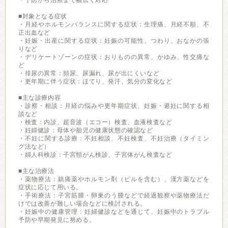
・予防から治療まで幅広く対応
■対象となる症状
・月経やホルモンバランスに関する症状：生理痛、月経不順、不
正出血など
・妊娠・出産に関する症状：妊娠の可能性、つわり、おなかの張
りなど
・デリケートゾーンの症状：おりものの異常、かゆみ、性交痛な
ど
・排尿の異常：頻尿、尿漏れ、尿が出にくいなど
・更年期に伴う症状：ほてり、発汗、気分の変化など
■主な診療内容
・診察・相談：月経の悩みや更年期症状、妊娠・避妊に関する相
談など
・検査：内診、超音波（エコー）検査、血液検査など
・妊婦健診：母体や胎児の健康状態の確認など
・不妊に関する診療：不妊相談、不妊検査、不妊治療（タイミン
グ法など）
・婦人科検診：子宮頸がん検診、子宮体がん検査など
■主な治療法
・薬物療法：鎮痛薬やホルモン剤（ピルを含む）、漢方薬などを
症状に応じて用いる。
・手術療法：子宮筋腫・卵巣のう腫などで経過観察や薬物療法だ
けでは改善が難しい場合などに検討される。
・妊娠中の健康管理：妊婦健診などを通じて、妊娠中のトラブル
予防や早期発見に努める。