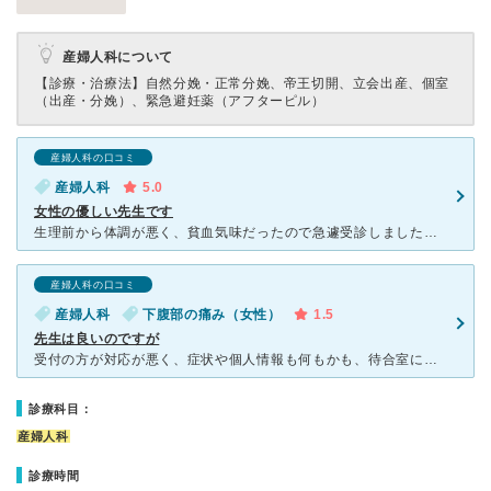
産婦人科について
【診療・治療法】
自然分娩・正常分娩、帝王切開、立会出産、個室
（出産・分娩）、緊急避妊薬（アフターピル）
産婦人科の口コミ
産婦人科
5.0
女性の優しい先生です
生理前から体調が悪く、貧血気味だったので急遽受診しました。 急な受診でしたが受付の方も快く受けてくださいました！ 院の中もとても綺麗です。 女性の優しい先生でしたので、普段からの痛みや今まで
産婦人科の口コミ
産婦人科
下腹部の痛み（女性）
1.5
先生は良いのですが
受付の方が対応が悪く、症状や個人情報も何もかも、待合室にいる全ての人に丸聞こえで話しておられます。 紹介状をもらい他院に行く時も、予約は自分でするのか、電話番号は、そもそも何というどこの病院なのかの
診療科目：
産婦人科
診療時間