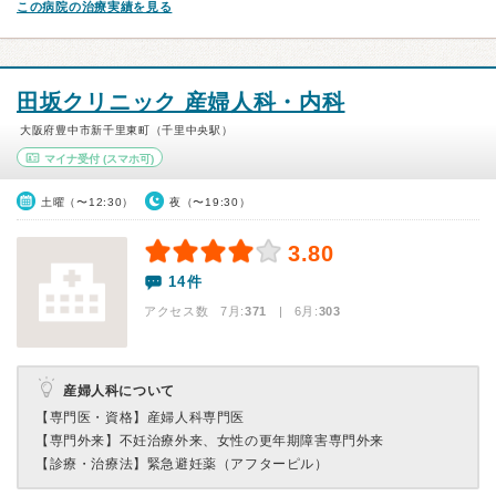
この病院の治療実績を見る
田坂クリニック 産婦人科・内科
大阪府豊中市新千里東町（千里中央駅）
マイナ受付
(スマホ可)
土曜（〜12:30）
夜（〜19:30）
3.80
14件
アクセス数 7月:
371
| 6月:
303
産婦人科について
【専門医・資格】
産婦人科専門医
【専門外来】
不妊治療外来、女性の更年期障害専門外来
【診療・治療法】
緊急避妊薬（アフターピル）