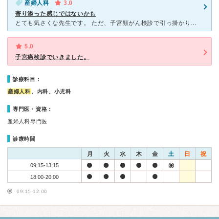
産婦人科
3.0
寄り添った感じではないかも
とても気さくな先生です。 ただ、子宮頸がん検診で引っ掛かり、次の検査へと進むことになり、 とても不安でたくさん質問したい時に、先生は早く短く終わりたい雰囲気で、さっさと診察室から出されるように感じ
5.0
子宮癌検診でいきました。
診療科目：
産婦人科
、内科、小児科
専門医・資格：
産婦人科専門医
診療時間
月
火
水
木
金
土
日
祝
09:15-13:15
18:00-20:00
09:15-12:00