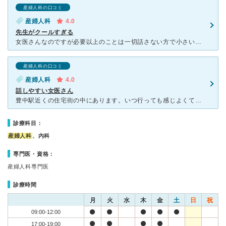
産婦人科の口コミ
産婦人科
4.0
先生がクールすぎる
女医さんなのですが必要以上のことは一切話さない方で小さい子供を連れて行っても、あやしたり声をかけたりは全くしません。 そして気分屋さんなのか診察室に入っていった時にその日は機嫌がいいか悪いか、わかり
産婦人科の口コミ
産婦人科
4.0
話しやすい女医さん
豊中駅近くの住宅街の中にあります。いつ行っても感じよくて話しやすくてとても良い女医さんです。説明もわかりやすかったです。クリニックも綺麗で清潔でセンス良く素敵です。インフルエンザの予防接種でも利用しま
診療科目：
産婦人科
、内科
専門医・資格：
産婦人科専門医
診療時間
月
火
水
木
金
土
日
祝
09:00-12:00
17:00-19:00