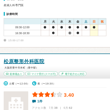
産婦人科専門医
診療時間
月
火
水
木
金
土
日
祝
09:30-12:00
16:30-18:30
15:00-17:00
松原整形外科医院
大阪府豊中市本町（豊中駅）
駐車場あり
マイナ受付
(スマホ可)
電子処方せん対応
土曜（〜12:00）
夜（〜19:30）
3.40
1件
アクセス数 7月:
38
| 6月:
62