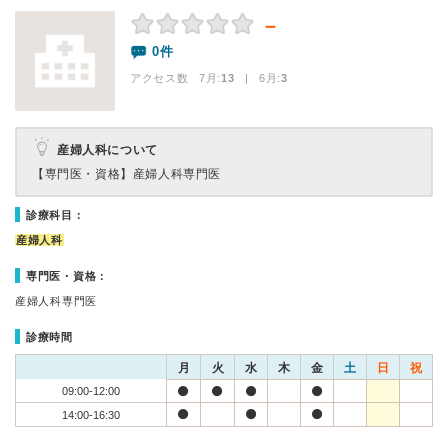
－
0件
アクセス数 7月:
13
| 6月:
3
産婦人科について
【専門医・資格】
産婦人科専門医
診療科目：
産婦人科
専門医・資格：
産婦人科専門医
診療時間
月
火
水
木
金
土
日
祝
09:00-12:00
14:00-16:30