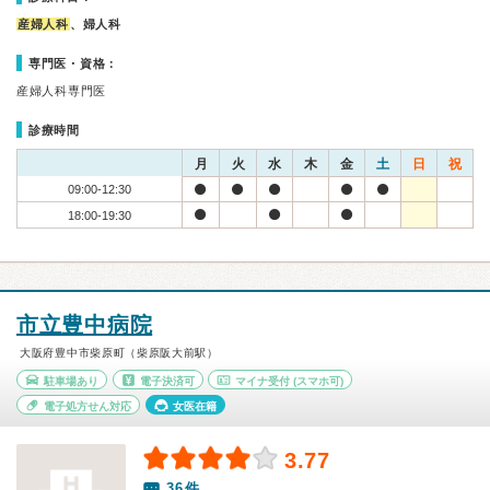
産婦人科
、婦人科
専門医・資格：
産婦人科専門医
診療時間
月
火
水
木
金
土
日
祝
09:00-12:30
18:00-19:30
市立豊中病院
大阪府豊中市柴原町（柴原阪大前駅）
駐車場あり
電子決済可
マイナ受付
(スマホ可)
電子処方せん対応
女医在籍
3.77
36件