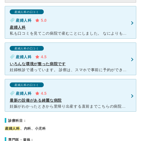
産婦人科の口コミ
産婦人科
5.0
産婦人科
私も口コミを見てこの病院で産むことにしました。 なによりも魅力は産後の食事です。ボリュームがあり、どれも美味しいです！ただ、人によっては多すぎて残していたり、味が濃いと言ってらっしゃる方もいたりしま
産婦人科の口コミ
産婦人科
4.5
いろんな環境が整った病院です
妊婦検診で通っています。 診察は、スマホで事前に予約ができるので簡単だし、待ち時間も少なくてほんとに助かります。 同じ建物の1階にオーガニックカフェがあって、前から気になってたので試しに行
産婦人科の口コミ
産婦人科
4.5
最新の設備がある綺麗な病院
妊娠がわかったときから里帰り出産する直前までこちらの病院でお世話になりました。 こちらの病院は建物が新しくとてもきれいで、子どもと行けるようなちょっとしたカフェまで併設されていました。また最新の設備
診療科目：
産婦人科
、内科、小児科
専門医・資格：