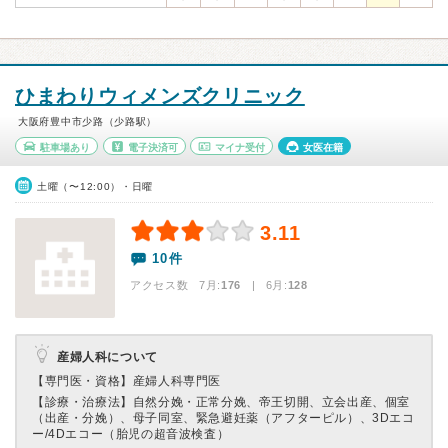
ひまわりウィメンズクリニック
大阪府豊中市少路（少路駅）
駐車場あり
電子決済可
マイナ受付
女医在籍
土曜（〜12:00）・日曜
3.11
10件
アクセス数 7月:
176
| 6月:
128
産婦人科について
【専門医・資格】
産婦人科専門医
【診療・治療法】
自然分娩・正常分娩、帝王切開、立会出産、個室
（出産・分娩）、母子同室、緊急避妊薬（アフターピル）、3Dエコ
ー/4Dエコー（胎児の超音波検査）