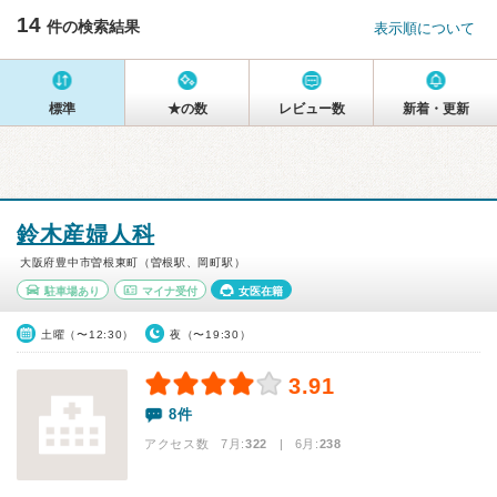
14
件の検索結果
表示順について
標準
★の数
レビュー数
新着・更新
鈴木産婦人科
大阪府豊中市曽根東町（曽根駅、岡町駅）
駐車場あり
マイナ受付
女医在籍
土曜（〜12:30）
夜（〜19:30）
3.91
8件
アクセス数 7月:
322
| 6月:
238