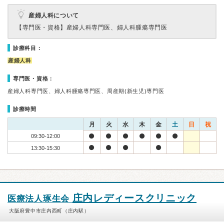
産婦人科について
【専門医・資格】
産婦人科専門医、婦人科腫瘍専門医
診療科目：
産婦人科
専門医・資格：
産婦人科専門医、婦人科腫瘍専門医、周産期(新生児)専門医
診療時間
月
火
水
木
金
土
日
祝
09:30-12:00
13:30-15:30
庄内レディースクリニック
医療法人琢生会
大阪府豊中市庄内西町（庄内駅）