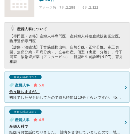
アクセス数 7月:
2,258
| 6月:
2,122
産婦人科について
【専門医・資格】
産婦人科専門医、産科婦人科腹腔鏡技術認定医、
臨床遺伝専門医
【診療・治療法】
子宮筋腫摘出術、自然分娩・正常分娩、帝王切
開、無痛分娩（和痛分娩）、立会出産、個室（出産・分娩）、母子
同室、緊急避妊薬（アフターピル）、新型出生前診断(NIPT)、育児
相談
産婦人科の口コミ
産婦人科
5.0
色々待ちますが。
初診でしたが予約してたので待ち時間は10分ぐらいですが、45分採血待ち、30分会計待ちでした。 とても優しい女医さんでした。不安で仕方がない中、しっかり話を聞いて下さり安心しました。市立病院は少し不
産婦人科の口コミ
産婦人科
4.5
産婦人科で
妊娠時お世話になりました。 難病を合併していましたので、地域の産婦人科では受け入れ不可でしたので、こちらでお世話になりました。最初から2週間に一度のペースでの受診でした。また、特殊な薬が必要でしたが