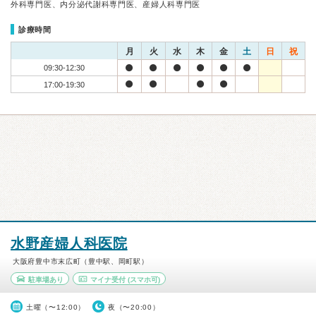
外科専門医、内分泌代謝科専門医、産婦人科専門医
診療時間
月
火
水
木
金
土
日
祝
09:30-12:30
17:00-19:30
水野産婦人科医院
大阪府豊中市末広町（豊中駅、岡町駅）
駐車場あり
マイナ受付
(スマホ可)
土曜（〜12:00）
夜（〜20:00）