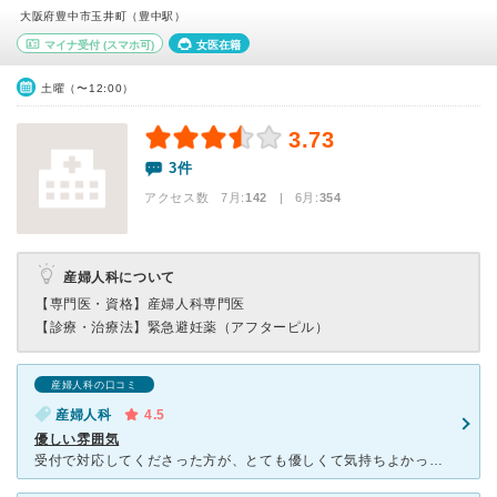
大阪府豊中市玉井町（豊中駅）
マイナ受付
(スマホ可)
女医在籍
土曜（〜12:00）
3.73
3件
アクセス数 7月:
142
| 6月:
354
産婦人科について
【専門医・資格】
産婦人科専門医
【診療・治療法】
緊急避妊薬（アフターピル）
産婦人科の口コミ
産婦人科
4.5
優しい雰囲気
受付で対応してくださった方が、とても優しくて気持ちよかったです。 うっかりしてて、お金が足りなかったのですが 近くなのですぐにとってきます！というと、笑顔で待っててくださいました。 ほかの病院で