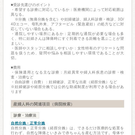
■受診先選びのポイント
・希望する診療に対応しているか：医療機関によって対応範囲は
異なる。
※分娩（無痛分娩を含む）や妊婦健診、婦人科診療・検診、3D/
4Dエコー、母乳外来、アフターピル（緊急避妊）の処方などに対
応していない場合もある。
・通院しやすい場所にあるか：定期的な通院が必要な場合も多
く、特に妊婦さんは陣痛時にすぐ到着できる距離を選ぶことが望
ましい。
・医師やスタッフに相談しやすいか：女性特有のデリケートな問
題を扱うため、疑問や悩みを相談しやすい環境であることが大
切。
■費用
・保険適用となる主な診療：月経異常や婦人科疾患の診察・検
査・治療など
・自由診療（自費）：妊婦健診、正常な出産（経腟分娩）など
※妊婦健診や経腟分娩では公的な助成制度が利用できる場合があ
ります
産婦人科の関連項目（病院検索）
診療・治療法
自然分娩・正常分娩
自然分娩・正常分娩（経腟分娩）は、できるだけ医療的な処置を
行わず、自然な陣痛といきみで赤ちゃんを産む方法です。母体や