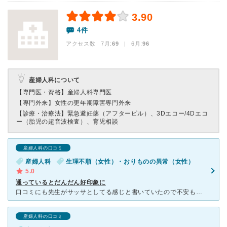
3.90
4件
アクセス数 7月:
69
| 6月:
96
産婦人科について
【専門医・資格】
産婦人科専門医
【専門外来】
女性の更年期障害専門外来
【診療・治療法】
緊急避妊薬（アフターピル）、3Dエコー/4Dエコ
ー（胎児の超音波検査）、育児相談
産婦人科の口コミ
産婦人科
生理不順（女性）・おりものの異常（女性）
5.0
通っているとだんだん好印象に
口コミにも先生がサッサとしてる感じと書いていたので不安もありましたが、家から近かったので受診しました。 たしかにサッサとというかテキパキというか…忙しくて話すのが速かったり行動が速かったりでそう
産婦人科の口コミ