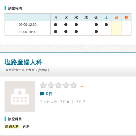
診療時間
月
火
水
木
金
土
日
祝
09:00-12:30
16:00-19:00
塩路産婦人科
大阪府豊中市上野西（少路駅）
－
0件
アクセス数 7月:
6
| 6月:
7
診療科目：
産婦人科
、内科