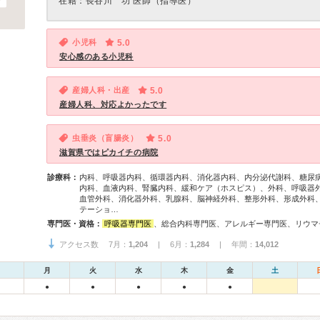
在籍：長谷川 功 医師（指導医）
小児科
5.0
安心感のある小児科
産婦人科・出産
5.0
産婦人科、対応よかったです
虫垂炎（盲腸炎）
5.0
滋賀県ではピカイチの病院
診療科：
内科、呼吸器内科、循環器内科、消化器内科、内分泌代謝科、糖尿
内科、血液内科、腎臓内科、緩和ケア（ホスピス）、外科、呼吸器
血管外科、消化器外科、乳腺科、脳神経外科、整形外科、形成外科
テーショ…
専門医・資格：
呼吸器専門医
、総合内科専門医、アレルギー専門医、リウマチ専門医、感染症専門医、血液専門医、外科専門医、糖尿病専門医、内分泌代謝科専門医、呼吸器外科専門医、気管支鏡専門医、循環器専門医、心臓血管外科専門医、消化器病専門医、消化器外科専門医、肝臓専門医、大腸肛門病専門医、消化器内視鏡専門医、泌尿器科専門医、腎臓専門医、透析専門医、脳血管内治療専門医、神経内科専門医、脳神経外科専門医、頭痛専門医、てんかん専門医、整形外科専門医、手外科専門医、リハビリテーション科専門医、脊椎脊髄外科専門医、形成外科専門医、皮膚科専門医、眼科専門医、耳鼻咽喉科専門医、産婦人科専門医、婦人科腫瘍専門医、乳腺専門医、産科婦人科腹腔鏡技術認定医、女性ヘルスケア専門医、周産期(新生児)専門医、小児科専門
アクセス数 7月：
1,204
| 6月：
1,284
| 年間：
14,012
月
火
水
木
金
土
●
●
●
●
●