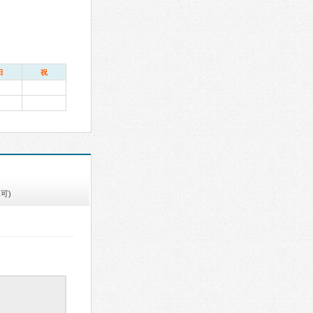
日
祝
可)