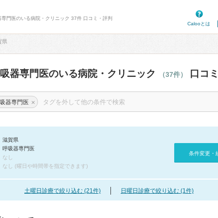
器専門医のいる病院・クリニック 37件 口コミ・評判
Calooとは
賀県
呼吸器専門医のいる病院・クリニック
口コミ
（37件）
×
吸器専門医
滋賀県
呼吸器専門医
条件変更・
なし
なし (曜日や時間帯を指定できます)
土曜日診療で絞り込む (21件)
日曜日診療で絞り込む (1件)