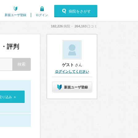
病院をさがす
新規ユーザ登録
ログイン
182,226
病院・
264,163
口コミ
・評判
ゲスト
さん
ログインしてください
新規ユーザ登録
絞り込み »