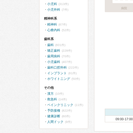
小児科
(313件)
病院
小児外科
(7件)
精神科系
精神科
(67件)
心療内科
(52件)
歯科系
歯科
(601件)
矯正歯科
(228件)
歯周病科
(70件)
小児歯科
(407件)
歯科口腔外科
(222件)
インプラント
(61件)
ホワイトニング
(50件)
その他
漢方
(10件)
救急科
(14件)
ペインクリニック
(11件)
予防接種
(822件)
健康診断
(60件)
09:00-17:00
人間ドック
(9件)