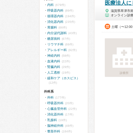
医療法人に
内科
(679件)
呼吸器内科
(89件)
滋賀県草津市
オンライン診
循環器内科
(194件)
消化器内科
(235件)
土曜（〜12:0
胃腸科
(66件)
内分泌代謝科
(43件)
糖尿病科
(67件)
リウマチ科
(69件)
アレルギー科
(92件)
神経内科
(58件)
血液内科
(22件)
腎臓内科
(29件)
人工透析
(19件)
診療所
緩和ケア（ホスピス）
(12件)
外科系
外科
(177件)
呼吸器外科
(20件)
心臓血管外科
(22件)
消化器外科
(17件)
乳腺科
(19件)
脳神経外科
(48件)
整形外科
(184件)