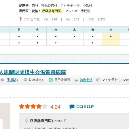
診療科：
内科、呼吸器内科、アレルギー科、小児科
専門医・資格：
呼吸器専門医
、アレルギー専門医
アクセス数 7月：
178
| 6月：
149
| 年間：
2,233
月
火
水
木
金
土
●
●
●
●
●
●
●
●
●
●
人恩賜財団済生会滋賀県病院
大橋（
手原駅
）
駐車場あり
電子決済可
治療実績
マイナ受付 (スマホ
4.24
口コミ21件
呼吸器専門医について