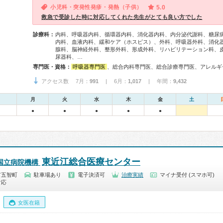
小児科・突発性発疹・発熱（子供）
5.0
救急で受診した時に対応してくれた先生がとても良い方でした
診療科：
内科、呼吸器内科、循環器内科、消化器内科、内分泌代謝科、糖尿
内科、血液内科、緩和ケア（ホスピス）、外科、呼吸器外科、消化
腺科、脳神経外科、整形外科、形成外科、リハビリテーション科、
尿器科、…
専門医・資格：
呼吸器専門医
、総合内科専門医、総合診療専門医、アレルギー専門医、血液専門医、外科専門医、糖尿病専門医、呼吸器外科専門医、気管支鏡専門医、循環器専門医、不整脈専門医、消化器病専門医、消化器外科専門医、肝臓専門医、消化器内視鏡専門医、泌尿器科専門医、脳血管内治療専門医、神経内科専門医、脳神経外科専門医、整形外科専門医、脊椎脊髄外科専門医、形成外科専門医、熱傷専門医、皮膚科専門医、眼科専門医、耳鼻咽喉科専門医、小児科
アクセス数 7月：
991
| 6月：
1,017
| 年間：
9,432
月
火
水
木
金
土
●
●
●
●
●
東近江総合医療センター
国立病院機構
市五智町
駐車場あり
電子決済可
治療実績
マイナ受付 (スマホ可)
対応
女医在籍