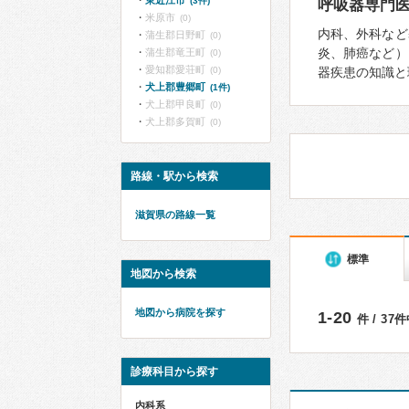
東近江市
(3件)
呼吸器専門
米原市
(0)
内科、外科など
蒲生郡日野町
(0)
炎、肺癌など）
蒲生郡竜王町
(0)
愛知郡愛荘町
(0)
器疾患の知識と
犬上郡豊郷町
(1件)
犬上郡甲良町
(0)
犬上郡多賀町
(0)
路線・駅から検索
滋賀県の路線一覧
標準
地図から検索
地図から病院を探す
1-20
件 / 37
診療科目から探す
内科系