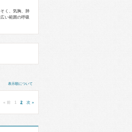
んそく、気胸、肺
、広い範囲の呼吸
表示順について
« 前
1
2
次 »