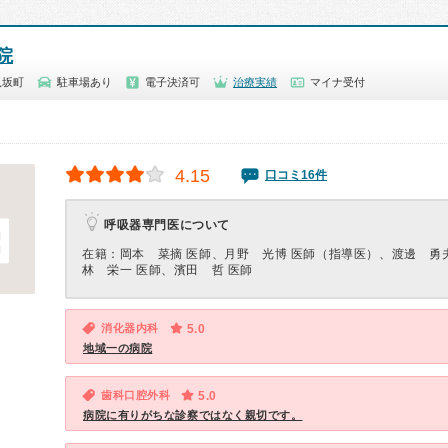
院
八坂町
駐車場あり
電子決済可
治療実績
マイナ受付
4.15
口コミ16件
呼吸器専門医について
在籍：岡本 菜摘 医師、月野 光博 医師（指導医）、渡邊 勇
林 栄一 医師、濱田 哲 医師
消化器内科
5.0
地域一の病院
歯科口腔外科
5.0
病院に有りがちな診察ではなく親切です。