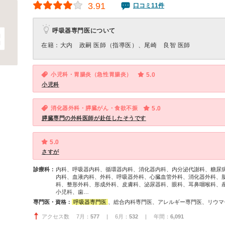
3.91
口コミ11件
呼吸器専門医について
在籍：大内 政嗣 医師（指導医）、尾崎 良智 医師
小児科・胃腸炎（急性胃腸炎）
5.0
小児科
消化器外科・膵臓がん・食欲不振
5.0
膵臓専門の外科医師が赴任したそうです
5.0
さすが
診療科：
内科、呼吸器内科、循環器内科、消化器内科、内分泌代謝科、糖尿
内科、血液内科、外科、呼吸器外科、心臓血管外科、消化器外科、
科、整形外科、形成外科、皮膚科、泌尿器科、眼科、耳鼻咽喉科、
小児科、歯…
専門医・資格：
呼吸器専門医
、総合内科専門医、アレルギー専門医、リウマチ専門医、外科専門医、糖尿病専門医、呼吸器外科専門医、気管支鏡専門医、循環器専門医、消化器病専門医、消化器外科専門医、大腸肛門病専門医、消化器内視鏡専門医、泌尿器科専門医、腎臓専門医、透析専門医、整形外科専門医、脊椎脊髄外科専門医、皮膚科専門医、眼科専門医、耳鼻咽喉科専門医、産婦人科専門医、婦人科腫瘍専門医、産科婦人科腹腔鏡技術認定医
アクセス数 7月：
577
| 6月：
532
| 年間：
6,091