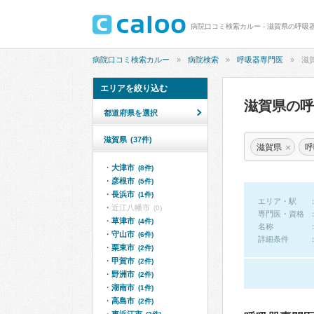
病院口コミ検索カルー - 滋賀県の呼吸
病院口コミ検索カルー
病院検索
呼吸器専門医
滋
エリアを絞り込む
滋賀県の
都道府県を選択
滋賀県
(37件)
×
滋賀県
呼
大津市
(8件)
彦根市
(5件)
長浜市
(1件)
エリア・駅
近江八幡市
(0)
専門医・資格
草津市
(4件)
名称
守山市
(6件)
詳細条件
栗東市
(2件)
甲賀市
(2件)
野洲市
(2件)
湖南市
(1件)
高島市
(2件)