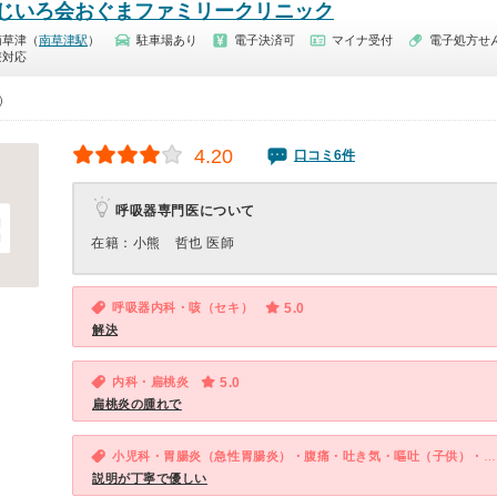
じいろ会おぐまファミリークリニック
南草津（
南草津駅
）
駐車場あり
電子決済可
マイナ受付
電子処方せ
療対応
0）
4.20
口コミ6件
呼吸器専門医について
在籍：小熊 哲也 医師
呼吸器内科・咳（セキ）
5.0
解決
内科・扁桃炎
5.0
扁桃炎の腫れで
小児科・胃腸炎（急性胃腸炎）・腹痛・吐き気・嘔吐（子供）・下痢（子供）
説明が丁寧で優しい