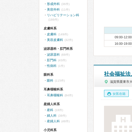
形成外科
(36件)
美容外科
(11件)
リハビリテーション科
(186件)
皮膚科系
皮膚科
(149件)
09:00-12:00
美容皮膚科
(32件)
16:00-19:00
泌尿器科・肛門科系
泌尿器科
(68件)
肛門科
(43件)
性病科
(1件)
社会福祉法
眼科系
眼科
(115件)
滋賀県栗東市
耳鼻咽喉科系
女医在籍
耳鼻咽喉科
(84件)
産婦人科系
産科
(18件)
婦人科
(38件)
産婦人科
(48件)
小児科系