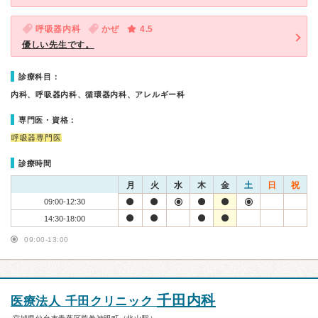
呼吸器内科
かぜ
4.5
優しい先生です。
診療科目：
内科、呼吸器内科、循環器内科、アレルギー科
専門医・資格：
呼吸器専門医
診療時間
月
火
水
木
金
土
日
祝
09:00-12:30
14:30-18:00
09:00-13:00
千田内科
医療法人 千田クリニック