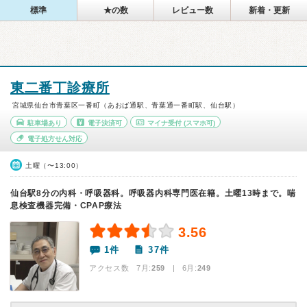
標準
★の数
レビュー数
新着・更新
東二番丁診療所
宮城県仙台市青葉区一番町（あおば通駅、青葉通一番町駅、仙台駅）
駐車場あり
電子決済可
マイナ受付
(スマホ可)
電子処方せん対応
土曜（〜13:00）
仙台駅8分の内科・呼吸器科。呼吸器内科専門医在籍。土曜13時まで。喘
息検査機器完備・CPAP療法
3.56
1件
37件
アクセス数 7月:
259
| 6月:
249