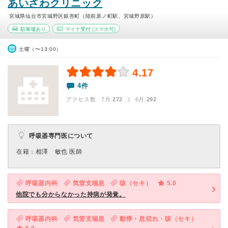
あいざわクリニック
宮城県仙台市宮城野区銀杏町（陸前原ノ町駅、宮城野原駅）
駐車場あり
マイナ受付
(スマホ可)
土曜（〜13:00）
4.17
4件
アクセス数 7月:
272
| 6月:
292
呼吸器専門医について
在籍：相澤 敏也 医師
呼吸器内科
気管支喘息
咳（セキ）
5.0
他院でも分からなかった持病が発覚。
呼吸器内科
気管支喘息
動悸・息切れ・咳（セキ）