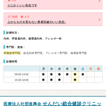
5.0
とにかくいい先生です
内科
4.5
上からものを言わない患者目線のいい先生♪
診療科目：
内科、呼吸器内科、循環器内科、アレルギー科
専門医・資格：
呼吸器専門医
、総合内科専門医、アレルギー専門医、循環器専門医
診療時間
月
火
水
木
金
土
日
祝
09:00-13:00
15:00-18:00
せんだい総合健診クリニッ
医療法人社団進興会