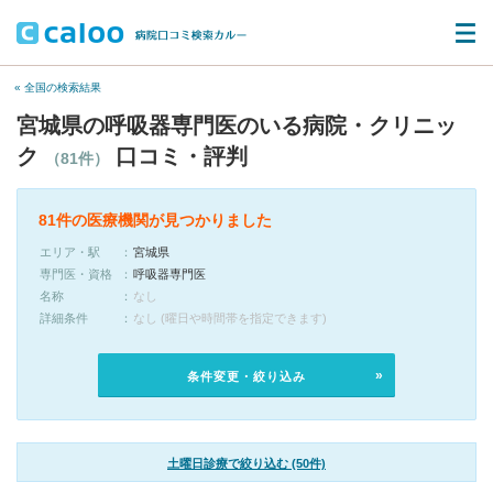
« 全国の検索結果
宮城県の呼吸器専門医のいる病院・クリニッ
ク
口コミ・評判
（81件）
81件の医療機関が見つかりました
エリア・駅
宮城県
専門医・資格
呼吸器専門医
名称
なし
詳細条件
なし (曜日や時間帯を指定できます)
条件変更・絞り込み
土曜日診療で絞り込む (50件)