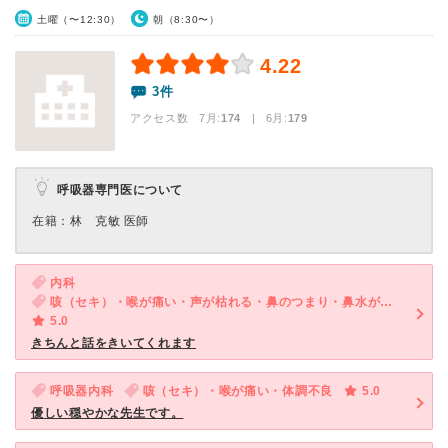
土曜（〜12:30）
朝（8:30〜）
4.22
3件
アクセス数 7月:
174
| 6月:
179
呼吸器専門医について
在籍：林 克敏 医師
内科
咳（セキ）・喉が痛い・声が枯れる・鼻のつまり・鼻水が出る・痰
5.0
きちんと話をきいてくれます
呼吸器内科
咳（セキ）・喉が痛い・体調不良
5.0
優しい穏やかな先生です。