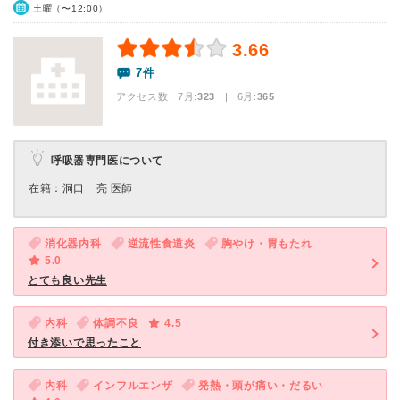
土曜（〜12:00）
3.66
7件
アクセス数 7月:
323
| 6月:
365
呼吸器専門医について
在籍：洞口 亮 医師
消化器内科
逆流性食道炎
胸やけ・胃もたれ
5.0
とても良い先生
内科
体調不良
4.5
付き添いで思ったこと
内科
インフルエンザ
発熱・頭が痛い・だるい