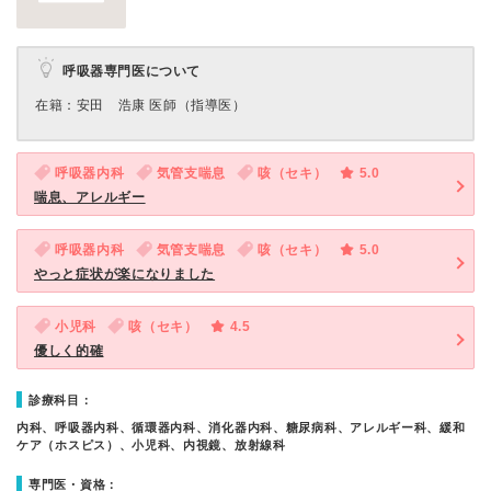
呼吸器専門医について
在籍：安田 浩康 医師（指導医）
呼吸器内科
気管支喘息
咳（セキ）
5.0
喘息、アレルギー
呼吸器内科
気管支喘息
咳（セキ）
5.0
やっと症状が楽になりました
小児科
咳（セキ）
4.5
優しく的確
診療科目：
内科、呼吸器内科、循環器内科、消化器内科、糖尿病科、アレルギー科、緩和
ケア（ホスピス）、小児科、内視鏡、放射線科
専門医・資格：