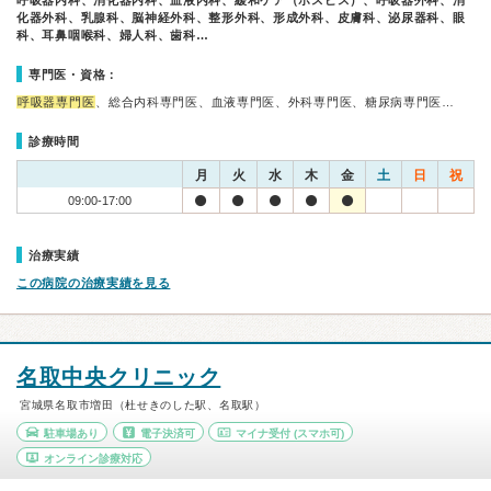
呼吸器内科、消化器内科、血液内科、緩和ケア（ホスピス）、呼吸器外科、消
化器外科、乳腺科、脳神経外科、整形外科、形成外科、皮膚科、泌尿器科、眼
科、耳鼻咽喉科、婦人科、歯科…
専門医・資格：
呼吸器専門医
、総合内科専門医、血液専門医、外科専門医、糖尿病専門医…
診療時間
月
火
水
木
金
土
日
祝
09:00-17:00
治療実績
この病院の治療実績を見る
名取中央クリニック
宮城県名取市増田（杜せきのした駅、名取駅）
駐車場あり
電子決済可
マイナ受付
(スマホ可)
オンライン診療対応