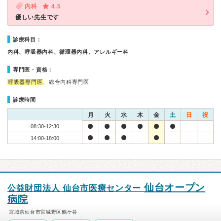
内科
4.5
優しい先生です
診療科目：
内科、呼吸器内科、循環器内科、アレルギー科
専門医・資格：
呼吸器専門医
、総合内科専門医
診療時間
月
火
水
木
金
土
日
祝
08:30-12:30
14:00-18:00
仙台オープン
公益財団法人 仙台市医療センター
病院
宮城県仙台市宮城野区鶴ケ谷