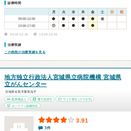
診療時間
月
火
水
木
金
土
日
祝
09:00-12:00
13:00-17:00
09:00-12:30
13:00-18:00
治療実績
この病院の治療実績を見る
地方独立行政法人宮城県立病院機構 宮城県
立がんセンター
宮城県名取市愛島塩手
駐車場あり
電子決済可
マイナ受付
(スマホ可)
オンライン診療対応
3.91
3件