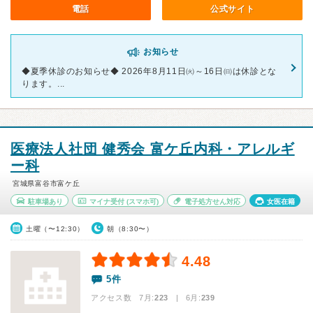
電話
公式サイト
お知らせ
◆夏季休診のお知らせ◆ 2026年8月11日㈫～16日㈰は休診とな
ります。...
医療法人社団 健秀会 富ケ丘内科・アレルギ
ー科
宮城県富谷市富ケ丘
駐車場あり
マイナ受付
(スマホ可)
電子処方せん対応
女医在籍
土曜（〜12:30）
朝（8:30〜）
4.48
5件
アクセス数 7月:
223
| 6月:
239