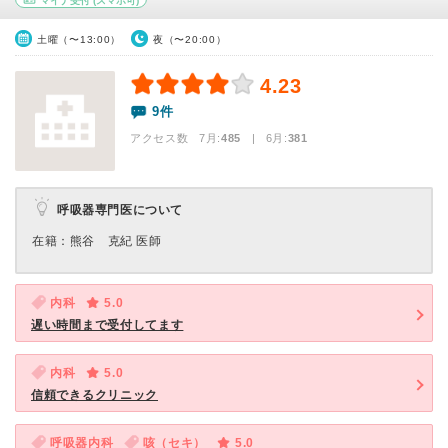
マイナ受付
(スマホ可)
土曜（〜13:00）
夜（〜20:00）
4.23
9件
アクセス数 7月:
485
| 6月:
381
呼吸器専門医について
在籍：熊谷 克紀 医師
内科
5.0
遅い時間まで受付してます
内科
5.0
信頼できるクリニック
呼吸器内科
咳（セキ）
5.0