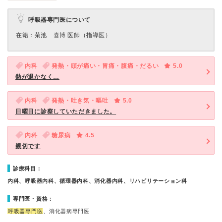
呼吸器専門医について
在籍：菊池 喜博 医師（指導医）
内科
発熱・頭が痛い・胃痛・腹痛・だるい
5.0
熱が退かなく…
内科
発熱・吐き気・嘔吐
5.0
日曜日に診察していただきました。
内科
糖尿病
4.5
親切です
診療科目：
内科、呼吸器内科、循環器内科、消化器内科、リハビリテーション科
専門医・資格：
呼吸器専門医
、消化器病専門医