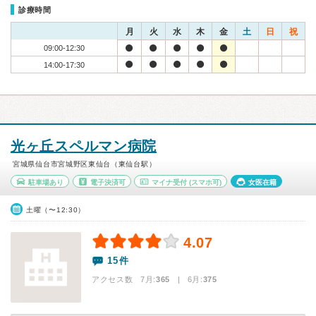
診療時間
月
火
水
木
金
土
日
祝
09:00-12:30
14:00-17:30
光ヶ丘スペルマン病院
宮城県仙台市宮城野区東仙台（東仙台駅）
駐車場あり
電子決済可
マイナ受付
(スマホ可)
女医在籍
土曜（〜12:30）
4.07
15件
アクセス数 7月:
365
| 6月:
375