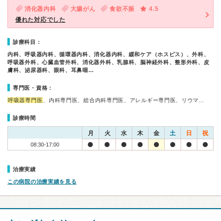
消化器内科
大腸がん
食欲不振
4.5
優れた対応でした
診療科目：
内科、呼吸器内科、循環器内科、消化器内科、緩和ケア（ホスピス）、外科、
呼吸器外科、心臓血管外科、消化器外科、乳腺科、脳神経外科、整形外科、皮
膚科、泌尿器科、眼科、耳鼻咽…
専門医・資格：
呼吸器専門医
、内科専門医、総合内科専門医、アレルギー専門医、リウマ…
診療時間
月
火
水
木
金
土
日
祝
08:30-17:00
治療実績
この病院の治療実績を見る