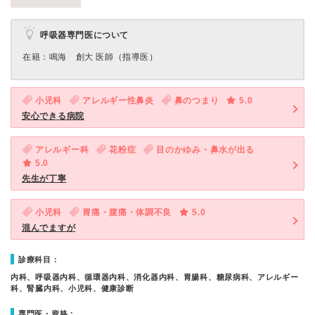
呼吸器専門医について
在籍：鳴海 創大 医師（指導医）
小児科
アレルギー性鼻炎
鼻のつまり
5.0
安心できる病院
アレルギー科
花粉症
目のかゆみ・鼻水が出る
5.0
先生が丁寧
小児科
胃痛・腹痛・体調不良
5.0
混んでますが
診療科目：
内科、呼吸器内科、循環器内科、消化器内科、胃腸科、糖尿病科、アレルギー
科、腎臓内科、小児科、健康診断
専門医・資格：