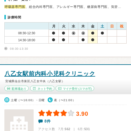
呼吸器専門医
、総合内科専門医、アレルギー専門医、糖尿病専門医、気管…
診療時間
月
火
水
木
金
土
日
祝
08:30-12:30
14:30-18:00
08:30-13:30
八乙女駅前内科小児科クリニック
宮城県仙台市泉区八乙女中央（八乙女駅）
駐車場あり
ネット予約
マイナ受付
(スマホ可)
土曜（〜16:00）・日曜
夜（〜21:00）
3.90
8件
アクセス数 7月:
562
| 6月:
531