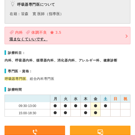
呼吸器専門医について
在籍：笹森 寛 医師（指導医）
内科
体調不良
3.5
混まなくていいです。
診療科目：
内科、呼吸器内科、循環器内科、消化器内科、アレルギー科、健康診断
専門医・資格：
呼吸器専門医
、総合内科専門医
診療時間
月
火
水
木
金
土
日
祝
09:30-13:00
15:00-18:30