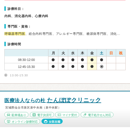
診療科目：
内科、消化器内科、心療内科
専門医・資格：
呼吸器専門医
、総合内科専門医、アレルギー専門医、糖尿病専門医、消化…
診療時間
月
火
水
木
金
土
日
祝
08:30-12:00
12:45-15:30
13:00-15:30
たんぽぽクリニック
医療法人ならの杜
宮城県仙台市泉区泉中央南（泉中央駅）
駐車場あり
電子決済可
マイナ受付
電子処方せん対応
オンライン診療対応
女医在籍