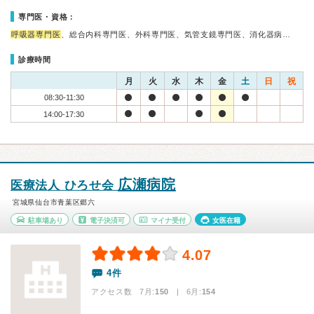
専門医・資格：
呼吸器専門医
、総合内科専門医、外科専門医、気管支鏡専門医、消化器病…
診療時間
月
火
水
木
金
土
日
祝
08:30-11:30
14:00-17:30
広瀬病院
医療法人 ひろせ会
宮城県仙台市青葉区郷六
駐車場あり
電子決済可
マイナ受付
女医在籍
4.07
4件
アクセス数 7月:
150
| 6月:
154