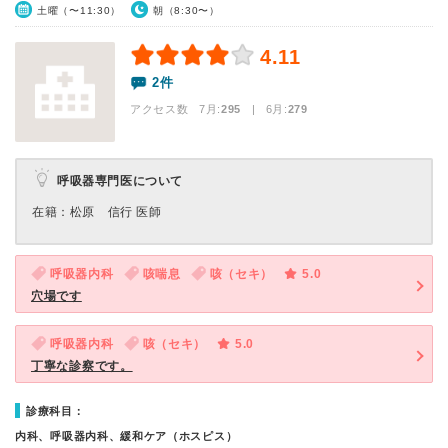
土曜（〜11:30）
朝（8:30〜）
4.11
2件
アクセス数 7月:
295
| 6月:
279
呼吸器専門医について
在籍：松原 信行 医師
呼吸器内科
咳喘息
咳（セキ）
5.0
穴場です
呼吸器内科
咳（セキ）
5.0
丁寧な診察です。
診療科目：
内科、呼吸器内科、緩和ケア（ホスピス）