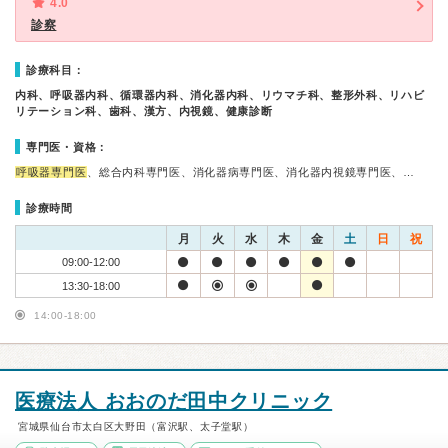
4.0
診察
診療科目：
内科、呼吸器内科、循環器内科、消化器内科、リウマチ科、整形外科、リハビ
リテーション科、歯科、漢方、内視鏡、健康診断
専門医・資格：
呼吸器専門医
、総合内科専門医、消化器病専門医、消化器内視鏡専門医、…
診療時間
月
火
水
木
金
土
日
祝
09:00-12:00
13:30-18:00
14:00-18:00
医療法人 おおのだ田中クリニック
宮城県仙台市太白区大野田（富沢駅、太子堂駅）