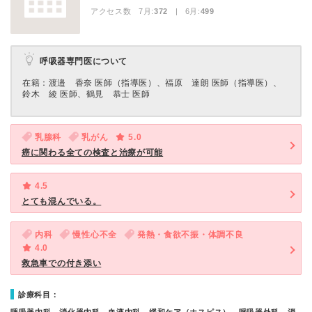
アクセス数 7月:
372
| 6月:
499
呼吸器専門医について
在籍：渡邉 香奈 医師（指導医）、福原 達朗 医師（指導医）、
鈴木 綾 医師、鶴見 恭士 医師
乳腺科
乳がん
5.0
癌に関わる全ての検査と治療が可能
4.5
とても混んでいる。
内科
慢性心不全
発熱・食欲不振・体調不良
4.0
救急車での付き添い
診療科目：