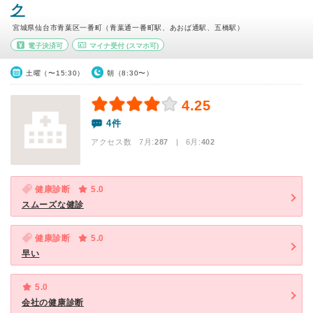
ク
宮城県仙台市青葉区一番町（青葉通一番町駅、あおば通駅、五橋駅）
電子決済可
マイナ受付
(スマホ可)
土曜（〜15:30）
朝（8:30〜）
4.25
4件
アクセス数 7月:
287
| 6月:
402
健康診断
5.0
スムーズな健診
健康診断
5.0
早い
5.0
会社の健康診断