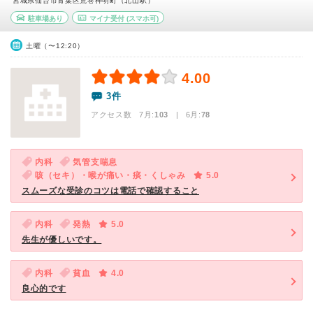
宮城県仙台市青葉区荒巻神明町（北山駅）
駐車場あり
マイナ受付
(スマホ可)
土曜（〜12:20）
4.00
3件
アクセス数 7月:
103
| 6月:
78
内科
気管支喘息
咳（セキ）・喉が痛い・痰・くしゃみ
5.0
スムーズな受診のコツは電話で確認すること
内科
発熱
5.0
先生が優しいです。
内科
貧血
4.0
良心的です