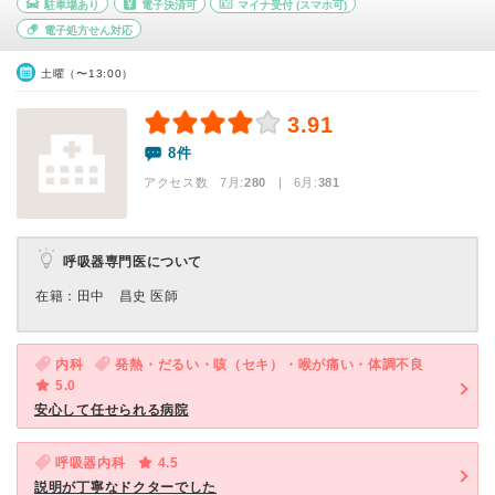
駐車場あり
電子決済可
マイナ受付
(スマホ可)
電子処方せん対応
土曜（〜13:00）
3.91
8件
アクセス数 7月:
280
| 6月:
381
呼吸器専門医について
在籍：田中 昌史 医師
内科
発熱・だるい・咳（セキ）・喉が痛い・体調不良
5.0
安心して任せられる病院
呼吸器内科
4.5
説明が丁寧なドクターでした