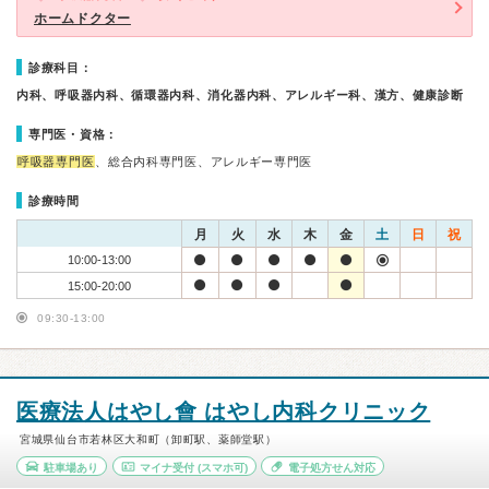
ホームドクター
診療科目：
内科、呼吸器内科、循環器内科、消化器内科、アレルギー科、漢方、健康診断
専門医・資格：
呼吸器専門医
、総合内科専門医、アレルギー専門医
診療時間
月
火
水
木
金
土
日
祝
10:00-13:00
15:00-20:00
09:30-13:00
医療法人はやし會 はやし内科クリニック
宮城県仙台市若林区大和町（卸町駅、薬師堂駅）
駐車場あり
マイナ受付
(スマホ可)
電子処方せん対応