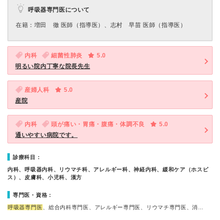
呼吸器専門医について
在籍：増田 徹 医師（指導医）、志村 早苗 医師（指導医）
内科
細菌性肺炎
5.0
明るい院内丁寧な院長先生
産婦人科
5.0
産院
内科
頭が痛い・胃痛・腹痛・体調不良
5.0
通いやすい病院です。
診療科目：
内科、呼吸器内科、リウマチ科、アレルギー科、神経内科、緩和ケア（ホスピ
ス）、皮膚科、小児科、漢方
専門医・資格：
呼吸器専門医
、総合内科専門医、アレルギー専門医、リウマチ専門医、消…