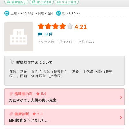
駐車場あり
電子決済可
マイナ受付
土曜（〜17:00）・日曜・祝日
朝（8:30〜）
4.21
12件
アクセス数 7月:
1,719
| 6月:
1,377
呼吸器専門医について
在籍：進藤 百合子 医師（指導医）、進藤 千代彦 医師（指導
医）、田畑 俊治 医師（指導医）
循環器内科
5.0
おだやかで、人柄の良い先生
健康診断
5.0
MRI検査をうけました。