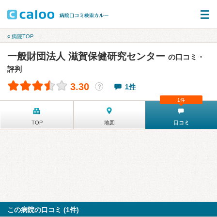
« 病院TOP
一般財団法人 滋賀保健研究センター
の口コミ・
評判
3.30
1件
？
1件
TOP
地図
口コミ
この病院の口コミ (1件)