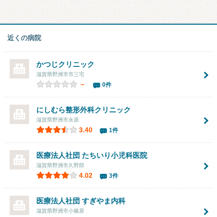
近くの病院
かつじクリニック
滋賀県野洲市市三宅
－
0件
にしむら整形外科クリニック
滋賀県野洲市永原
3.40
1件
医療法人社団
たちいり小児科医院
滋賀県野洲市久野部
4.02
3件
医療法人社団
すぎやま内科
滋賀県野洲市小篠原