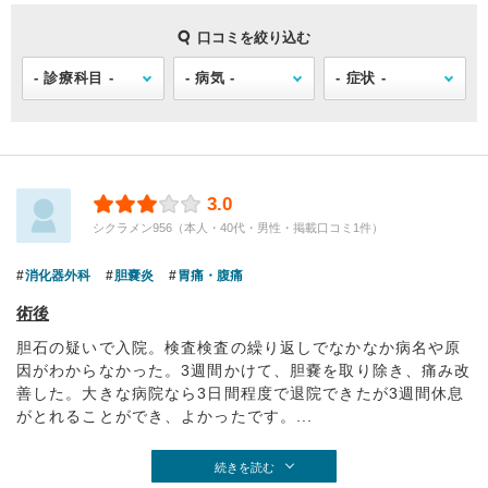
口コミを絞り込む
3.0
シクラメン956（本人・40代・男性・掲載口コミ1件）
消化器外科
胆嚢炎
胃痛・腹痛
術後
胆石の疑いで入院。検査検査の繰り返しでなかなか病名や原
因がわからなかった。3週間かけて、胆嚢を取り除き、痛み改
善した。大きな病院なら3日間程度で退院できたが3週間休息
がとれることができ、よかったです。...
続きを読む