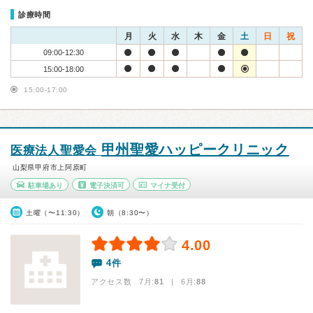
診療時間
月
火
水
木
金
土
日
祝
09:00-12:30
15:00-18:00
15:00-17:00
甲州聖愛ハッピークリニック
医療法人聖愛会
山梨県甲府市上阿原町
駐車場あり
電子決済可
マイナ受付
土曜（〜11:30）
朝（8:30〜）
4.00
4件
アクセス数 7月:
81
| 6月:
88