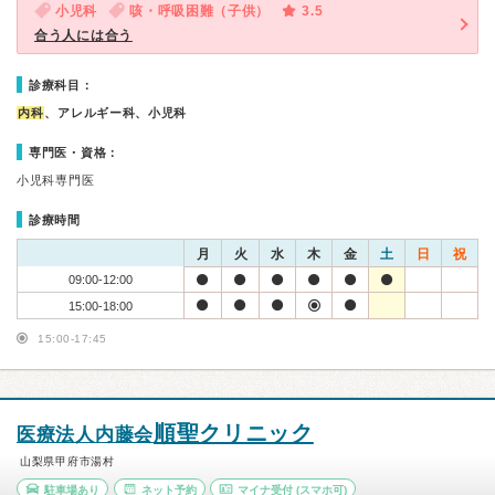
小児科
咳・呼吸困難（子供）
3.5
合う人には合う
診療科目：
内科
、アレルギー科、小児科
専門医・資格：
小児科専門医
診療時間
月
火
水
木
金
土
日
祝
09:00-12:00
15:00-18:00
15:00-17:45
順聖クリニック
医療法人内藤会
山梨県甲府市湯村
駐車場あり
ネット予約
マイナ受付
(スマホ可)