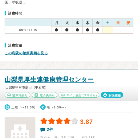
医、呼吸器…
診療時間
月
火
水
木
金
土
日
祝
08:30-17:15
治療実績
この病院の治療実績を見る
山梨県厚生連健康管理センター
山梨県甲府市飯田（甲府駅）
駐車場あり
電子決済可
マイナ受付
(スマホ可)
女医在籍
土曜（〜12:00）
朝（8:30〜）
3.87
2件
アクセス数 7月:
118
| 6月:
135