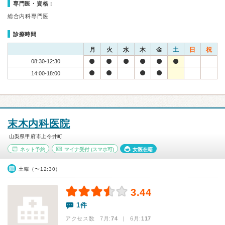
専門医・資格：
総合内科専門医
診療時間
月
火
水
木
金
土
日
祝
08:30-12:30
14:00-18:00
末木内科医院
山梨県甲府市上今井町
ネット予約
マイナ受付
(スマホ可)
女医在籍
土曜（〜12:30）
3.44
1件
アクセス数 7月:
74
| 6月:
117