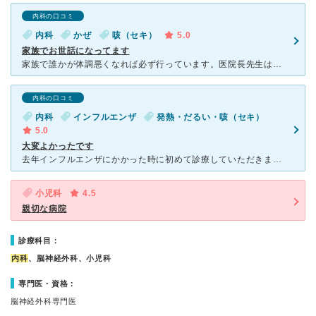
内科の口コミ
内科
かぜ
咳（セキ）
5.0
家族でお世話になってます
家族で誰かが体調悪くなれば必ず行っています。医院長先生はとても親身になって話を聞いてくれるので、安心して帰る事が出来ます。看護師さんも気さくな方が多く、注射やその他の処置も、子供が頑張れるように気を使
内科の口コミ
内科
インフルエンザ
発熱・だるい・咳（セキ）
5.0
大変よかったです
去年インフルエンザにかかった時に初めて診療していただきました所、 先生、受付の方、看護師さんのほとんどが笑顔で接してくださいまして、 心地よい雰囲気の中受診でき、とてもよかったと思っていま
小児科
4.5
親切な病院
診療科目：
内科
、脳神経外科、小児科
専門医・資格：
脳神経外科専門医