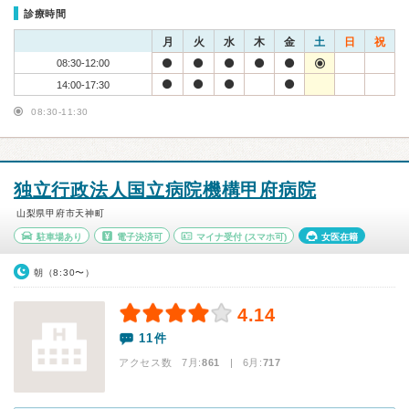
診療時間
月
火
水
木
金
土
日
祝
08:30-12:00
14:00-17:30
08:30-11:30
独立行政法人国立病院機構甲府病院
山梨県甲府市天神町
駐車場あり
電子決済可
マイナ受付
(スマホ可)
女医在籍
朝（8:30〜）
4.14
11件
アクセス数 7月:
861
| 6月:
717