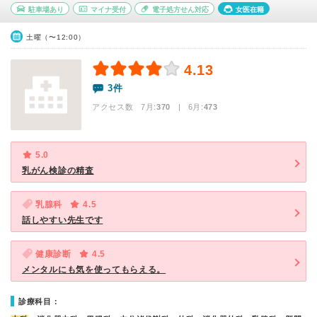
駐車場あり
マイナ受付
電子処方せん対応
女医在籍
土曜（〜12:00）
4.13
3件
アクセス数 7月:
370
| 6月:
473
5.0
乳がん検診の精査
乳腺科
4.5
話しやすい先生です
健康診断
4.5
メンタルにも気を使ってもらえる。
診療科目：