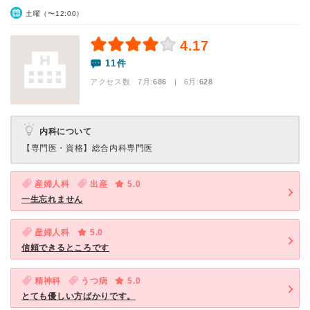
土曜（〜12:00）
4.17
11件
アクセス数 7月:
686
| 6月:
628
内科について
【専門医・資格】
総合内科専門医
産婦人科
出産
5.0
一生忘れません
産婦人科
5.0
信頼できるところです
精神科
うつ病
5.0
とても優しい方ばかりです。