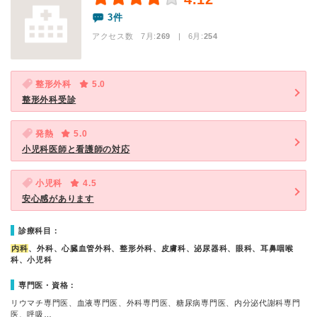
3件
アクセス数 7月:
269
| 6月:
254
整形外科
5.0
整形外科受診
発熱
5.0
小児科医師と看護師の対応
小児科
4.5
安心感があります
診療科目：
内科
、外科、心臓血管外科、整形外科、皮膚科、泌尿器科、眼科、耳鼻咽喉
科、小児科
専門医・資格：
リウマチ専門医、血液専門医、外科専門医、糖尿病専門医、内分泌代謝科専門
医、呼吸…