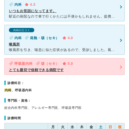
内科
4.5
いつもお世話になってます。
駅近の病院なので車で行くかたには不便かもしれません。提携の駐車場や病院下に2台だけ車はとめることができます。先生は二人いるのですが予約してても少し待ちます。ただとても優しいので体調が悪くて不安なときに
内科の口コミ
内科
発熱・咳（セキ）
4.0
喉風邪
喉風邪を引き、喘息に似た症状があるので、受診しました。風邪から喘息を併発していました。こちらは、内科でも呼吸器を専門にしているようなので、喉風邪を受診するのに良いお医者さんのようです。喘息を診断する面
呼吸器内科
咳（セキ）
5.0
とても親切で信頼できる病院です
診療科目：
内科
、呼吸器内科
専門医・資格：
総合内科専門医、アレルギー専門医、呼吸器専門医
診療時間
月
火
水
木
金
土
日
祝