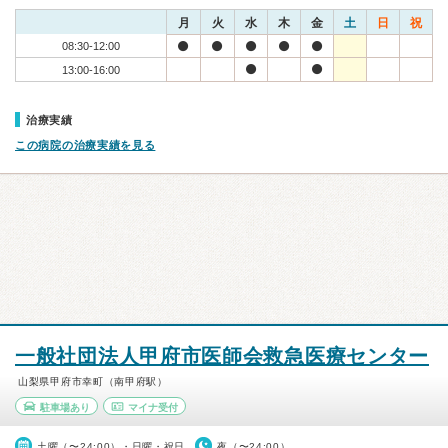
月
火
水
木
金
土
日
祝
08:30-12:00
13:00-16:00
治療実績
この病院の治療実績を見る
一般社団法人甲府市医師会救急医療センター
山梨県甲府市幸町（南甲府駅）
駐車場あり
マイナ受付
土曜（〜24:00）・日曜・祝日
夜（〜24:00）