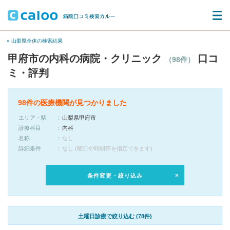
« 山梨県全体の検索結果
甲府市の内科の病院・クリニック
口コ
（98件）
ミ・評判
98件の医療機関が見つかりました
エリア・駅
山梨県甲府市
診療科目
内科
名称
なし
詳細条件
なし (曜日や時間帯を指定できます)
条件変更・絞り込み
土曜日診療で絞り込む (78件)