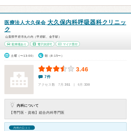
大久保内科呼吸器科クリニッ
医療法人大久保会
ク
山梨県甲府市丸の内（甲府駅、金手駅）
駐車場あり
電子決済可
マイナ受付
土曜（〜13:00）
朝（8:15〜）
3.46
7件
アクセス数 7月:
351
| 6月:
330
内科について
【専門医・資格】
総合内科専門医
内科の口コミ