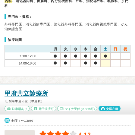
内科
、消化器内科、胃腸科、内分泌代謝科、外科、消化器外科、乳腺科、肛門
科
専門医・資格：
外科専門医、消化器病専門医、消化器外科専門医、消化器内視鏡専門医、がん
治療認定医
診療時間
月
火
水
木
金
土
日
祝
09:00-12:00
14:00-18:00
甲府共立診療所
山梨県甲府市宝（甲府駅）
駐車場あり
電子決済可
マイナ受付
(スマホ可)
女医在籍
土曜（〜13:00）
4.12