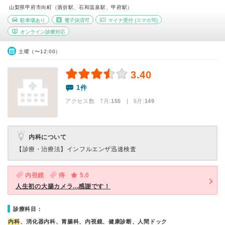
山梨県甲府市向町（酒折駅、石和温泉駅、甲府駅）
駐車場あり
電子決済可
マイナ受付
(スマホ可)
オンライン診療対応
土曜（〜12:00）
3.40
1件
アクセス数 7月:
155
| 6月:
149
内科について
【診療・治療法】
インフルエンザ迅速検査
内視鏡
痔
5.0
人生初の大腸カメラ...感謝です！
診療科目：
内科
、消化器内科、胃腸科、内視鏡、健康診断、人間ドック