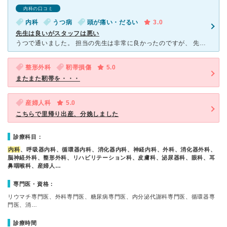
内科の口コミ
内科
うつ病
頭が痛い・だるい
3.0
先生は良いがスタッフは悪い
うつで通いました。 担当の先生は非常に良かったのですが、 先生以外の医療スタッフや事務フタッフのレベルは低いです。 患者の多い病院なので、スタッフの方も大変だと思いますが、 特に精神科・心療内
整形外科
靭帯損傷
5.0
またまた靭帯を・・・
産婦人科
5.0
こちらで里帰り出産、分娩しました
診療科目：
内科
、呼吸器内科、循環器内科、消化器内科、神経内科、外科、消化器外科、
脳神経外科、整形外科、リハビリテーション科、皮膚科、泌尿器科、眼科、耳
鼻咽喉科、産婦人…
専門医・資格：
リウマチ専門医、外科専門医、糖尿病専門医、内分泌代謝科専門医、循環器専
門医、消…
診療時間