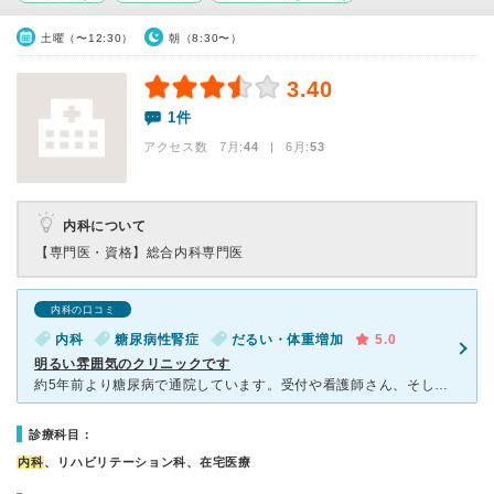
土曜（〜12:30）
朝（8:30〜）
3.40
1件
アクセス数 7月:
44
| 6月:
53
内科について
【専門医・資格】
総合内科専門医
内科の口コミ
内科
糖尿病性腎症
だるい・体重増加
5.0
明るい雰囲気のクリニックです
約5年前より糖尿病で通院しています。受付や看護師さん、そして先生が明るく優しく丁寧に対応してくれます。痩せやすい糖尿病の薬をすすめてくれました。副作用や今後の痩せるコツなど詳しく教えてくれて、その対応
診療科目：
内科
、リハビリテーション科、在宅医療