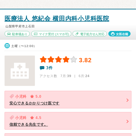
医療法人 悠紀会 横田内科小児科医院
山梨県甲府市上石田
駐車場あり
マイナ受付
(スマホ可)
電子処方せん対応
女医在籍
土曜（〜12:00）
3.82
3件
アクセス数 7月:
39
| 6月:
24
小児科
5.0
安心できるかかりつけ医です
小児科
4.5
信頼できる先生です。