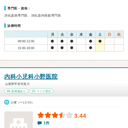
専門医・資格：
消化器病専門医、消化器内視鏡専門医
診療時間
月
火
水
木
金
土
日
祝
09:00-12:00
15:30-18:00
内科小児科小野医院
山梨県甲府市貢川
駐車場あり
マイナ受付
土曜（〜12:00）
3.44
1件