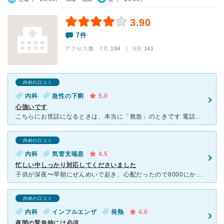
3.90
7件
アクセス数 7月:
194
| 6月:
141
内科の口コミ
内科
急性の下痢
5.0
心強いです
こちらにお世話になるときは、本当に「救急」のときです 電話も２コールで出て下さり、優しい対応で心細いときには本当にありがたいです 先生も看護師さんも受付の方々もお疲れでしょうに心からの笑顔に救われ
内科の口コミ
内科
気管支喘息
4.5
忙しい中しっかり対応してくださいました
子供が深夜〜早朝にぜんめいで起き、心配だったので8000にかけたものの繋がらず。苦しそうだったのでこちらに電話したらすぐに来ていいと言ってくださいました。マスクをつけ保険証などを持参してくださいと言わ
内科の口コミ
内科
インフルエンザ
発熱
4.0
夜間の緊急時には必須