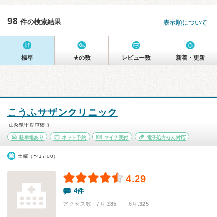
98
件の検索結果
表示順について
標準
★の数
レビュー数
新着・更新
こうふサザンクリニック
山梨県甲府市徳行
駐車場あり
ネット予約
マイナ受付
電子処方せん対応
土曜（〜17:00）
4.29
4件
アクセス数 7月:
285
| 6月:
325