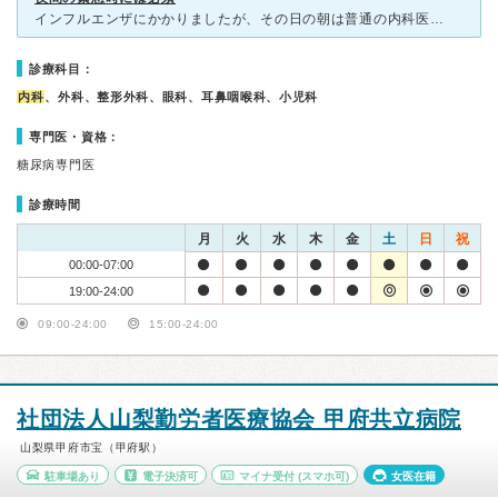
インフルエンザにかかりましたが、その日の朝は普通の内科医院に行ったのですが、ただの風邪との診断。 しかし、夜になって40℃の熱となり、どう考えてもおかしいと思い、110かけて、自宅の近くの救急指定を
診療科目：
内科
、外科、整形外科、眼科、耳鼻咽喉科、小児科
専門医・資格：
糖尿病専門医
診療時間
月
火
水
木
金
土
日
祝
00:00-07:00
19:00-24:00
09:00-24:00
15:00-24:00
社団法人山梨勤労者医療協会 甲府共立病院
山梨県甲府市宝（甲府駅）
駐車場あり
電子決済可
マイナ受付
(スマホ可)
女医在籍