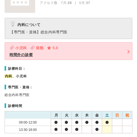
アクセス数 7月:
28
| 6月:
37
内科について
【専門医・資格】
総合内科専門医
小児科
発熱
5.0
時間外の診察
診療科目：
内科
、小児科
専門医・資格：
総合内科専門医
診療時間
月
火
水
木
金
土
日
祝
09:00-12:00
13:30-18:00