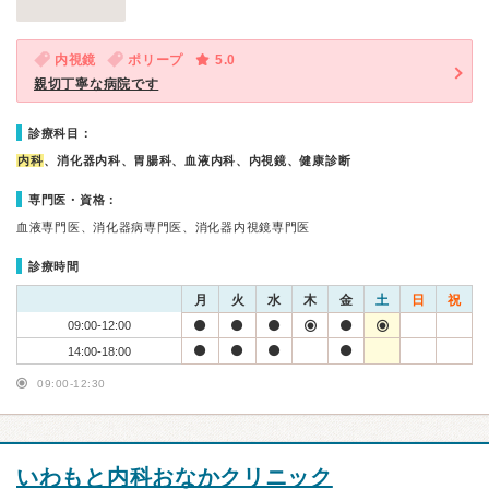
内視鏡
ポリープ
5.0
親切丁寧な病院です
診療科目：
内科
、消化器内科、胃腸科、血液内科、内視鏡、健康診断
専門医・資格：
血液専門医、消化器病専門医、消化器内視鏡専門医
診療時間
月
火
水
木
金
土
日
祝
09:00-12:00
14:00-18:00
09:00-12:30
いわもと内科おなかクリニック