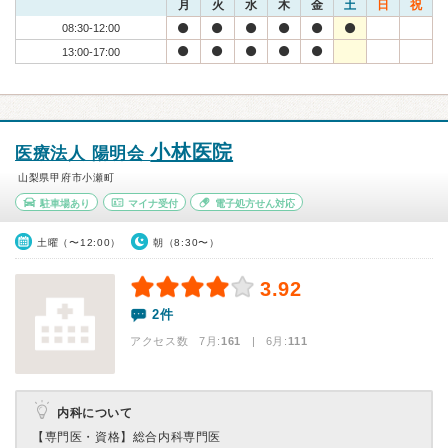
月
火
水
木
金
土
日
祝
08:30-12:00
13:00-17:00
小林医院
医療法人 陽明会
山梨県甲府市小瀬町
駐車場あり
マイナ受付
電子処方せん対応
土曜（〜12:00）
朝（8:30〜）
3.92
2件
アクセス数 7月:
161
| 6月:
111
内科について
【専門医・資格】
総合内科専門医