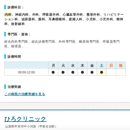
診療科目：
内科
、神経内科、外科、呼吸器外科、心臓血管外科、整形外科、リハビリテー
ション科、泌尿器科、眼科、耳鼻咽喉科、産婦人科、小児科、小児外科、精神
科、放射線科
専門医・資格：
総合内科専門医、総合診療専門医、外科専門医、糖尿病専門医、呼吸器専門
医、循環器…
診療時間
月
火
水
木
金
土
日
祝
09:00-12:00
治療実績
この病院の治療実績を見る
ひろクリニック
山梨県甲府市中小河原（甲斐住吉駅）