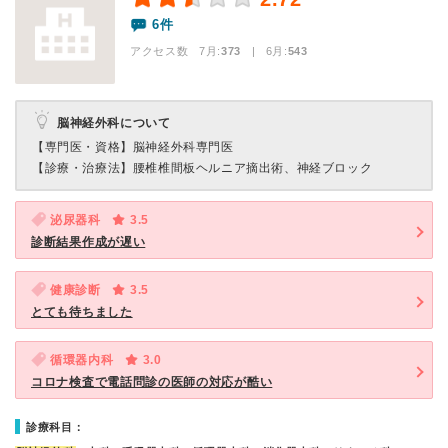
6件
アクセス数 7月:
373
| 6月:
543
脳神経外科について
【専門医・資格】
脳神経外科専門医
【診療・治療法】
腰椎椎間板ヘルニア摘出術、神経ブロック
泌尿器科
3.5
診断結果作成が遅い
健康診断
3.5
とても待ちました
循環器内科
3.0
コロナ検査で電話問診の医師の対応が酷い
診療科目：