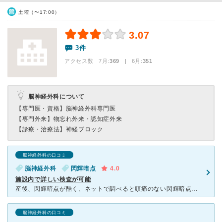
土曜（〜17:00）
3.07
3件
アクセス数 7月:
369
| 6月:
351
脳神経外科について
【専門医・資格】
脳神経外科専門医
【専門外来】
物忘れ外来・認知症外来
【診療・治療法】
神経ブロック
脳神経外科の口コミ
脳神経外科
閃輝暗点
4.0
施設内で詳しい検査が可能
産後、閃輝暗点が酷く、ネットで調べると頭痛のない閃輝暗点は脳の病気が隠れている可能性がある、と書かれており、恐ろしくなって受診しました。先生は話をよく聞いてくださり、当日脳のMRIを受けました。結果は
脳神経外科の口コミ