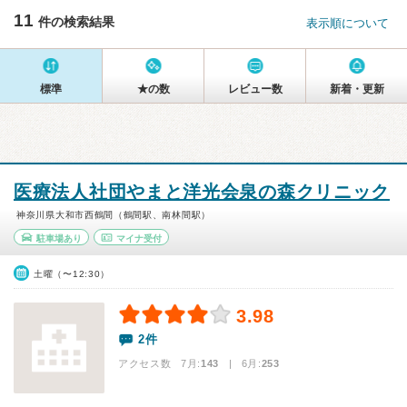
11
件の検索結果
表示順について
標準
★の数
レビュー数
新着・更新
医療法人社団やまと洋光会泉の森クリニック
神奈川県大和市西鶴間（鶴間駅、南林間駅）
駐車場あり
マイナ受付
土曜（〜12:30）
3.98
2件
アクセス数 7月:
143
| 6月:
253