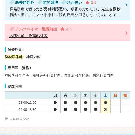
脳神経外科
群発頭痛
頭が痛い
1.0
群発頭痛で行ったが受付対応悪い、順番もおかしい、先生も微妙
初診の際に、マスクを忘れて院内販売や用意がないとのことで 薬局に買いに行かされる。 まーわかる。 次に、予約制ではないのに 何故か後から来た方が自分より先に診察される。 付き合いの方がお
アルツハイマー型認知症
4.5
木曜午前 物忘れ外来
診療科目：
脳神経外科
、神経内科
専門医・資格：
神経内科専門医、脳神経外科専門医、放射線科専門医、救急科専門医
診療時間
月
火
水
木
金
土
日
祝
09:00-12:30
14:00-18:30
13:30-17:00