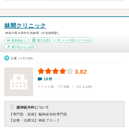
林間クリニック
神奈川県大和市中央林間（中央林間駅）
駐車場あり
電子決済可
マイナ受付
(スマホ可)
電子処方せん対応
土曜（〜17:00）
3.82
10件
アクセス数 7月:
948
| 6月:
1,154
脳神経外科について
【専門医・資格】
脳神経外科専門医
【診療・治療法】
神経ブロック