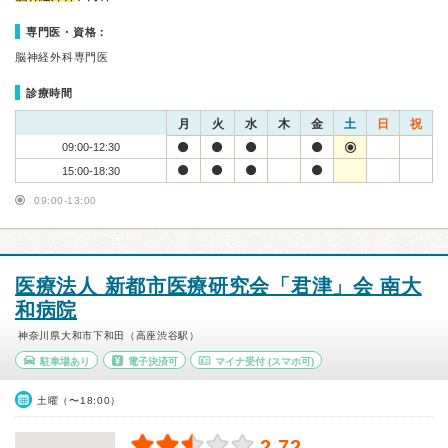
専門医・資格：
脳神経外科専門医
診療時間
月
火
水
木
金
土
日
祝
09:00-12:30
15:00-18:30
09:00-13:00
医療法人 新都市医療研究会「君津」会 南大
和病院
神奈川県大和市下和田（高座渋谷駅）
駐車場あり
電子決済可
マイナ受付
(スマホ可)
土曜（〜18:00）
2.72