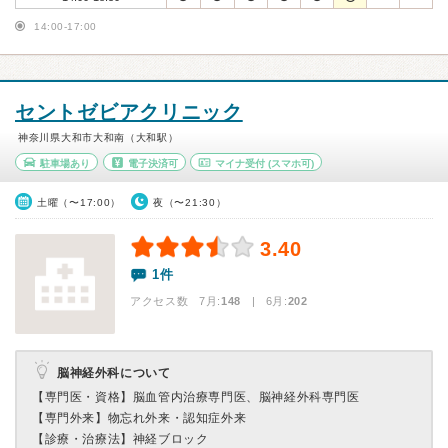
14:00-17:00
セントゼビアクリニック
神奈川県大和市大和南（大和駅）
駐車場あり
電子決済可
マイナ受付
(スマホ可)
土曜（〜17:00）
夜（〜21:30）
3.40
1件
アクセス数 7月:
148
| 6月:
202
脳神経外科について
【専門医・資格】
脳血管内治療専門医、脳神経外科専門医
【専門外来】
物忘れ外来・認知症外来
【診療・治療法】
神経ブロック