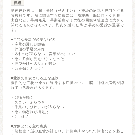
詳細
脳神経外科は、脳・脊髄（せきずい）・神経の病気を専門とする
診療科です。脳に関係する病気には、脳梗塞・脳出血・くも膜下
出血など、早期発見・早期治療がその後の回復や後遺症に大きく
関わるものが多いので、異変を感じた際は早めの受診が重要で
す。
■早急な受診が必要な症状
・突然の激しい頭痛
・片側の手足の麻痺
・ろれつが回らない、言葉が出にくい
・急に片側が見えづらくなった
・呼びかけへの反応が鈍い
・頭を強くぶつけた
■受診の目安となる主な症状
慢性的な症状や徐々に進行する症状の中に、脳・神経の病気が隠
れている場合があります。
・頭痛が続く
・めまい、ふらつき
・手足のしびれ、力が入らない
・急に物忘れが増えた
・けいれん
■対象となる主な疾患
・脳梗塞：脳の血管が詰まり、片側麻痺やろれつ障害などを起こ