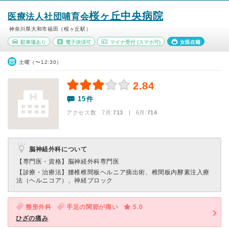
桜ヶ丘中央病院
医療法人社団哺育会
神奈川県大和市福田（桜ヶ丘駅）
駐車場あり
電子決済可
マイナ受付
(スマホ可)
女医在籍
土曜（〜12:30）
2.84
15件
アクセス数 7月:
713
| 6月:
714
脳神経外科について
【専門医・資格】
脳神経外科専門医
【診療・治療法】
腰椎椎間板ヘルニア摘出術、椎間板内酵素注入療
法（ヘルニコア）、神経ブロック
整形外科
手足の関節が痛い
5.0
ひざの痛み