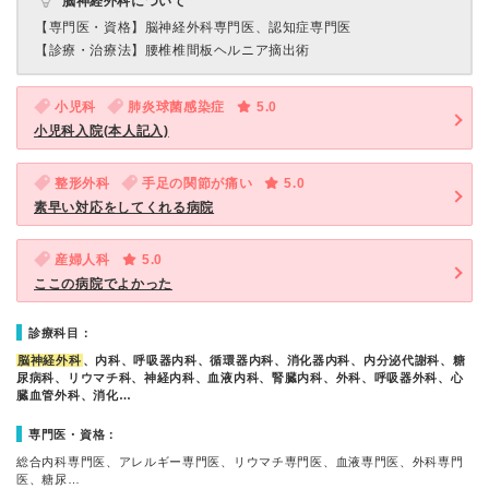
脳神経外科について
【専門医・資格】
脳神経外科専門医、認知症専門医
【診療・治療法】
腰椎椎間板ヘルニア摘出術
小児科
肺炎球菌感染症
5.0
小児科入院(本人記入)
整形外科
手足の関節が痛い
5.0
素早い対応をしてくれる病院
産婦人科
5.0
ここの病院でよかった
診療科目：
脳神経外科
、内科、呼吸器内科、循環器内科、消化器内科、内分泌代謝科、糖
尿病科、リウマチ科、神経内科、血液内科、腎臓内科、外科、呼吸器外科、心
臓血管外科、消化…
専門医・資格：
総合内科専門医、アレルギー専門医、リウマチ専門医、血液専門医、外科専門
医、糖尿…