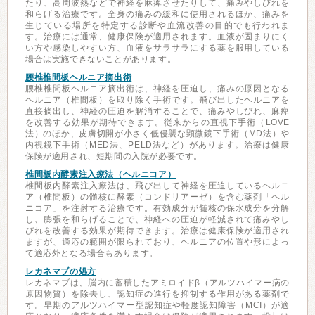
たり、高周波熱などで神経を麻痺させたりして、痛みやしびれを
和らげる治療です。全身の痛みの緩和に使用されるほか、痛みを
生じている場所を特定する診断や血流改善の目的でも行われま
す。治療には通常、健康保険が適用されます。血液が固まりにく
い方や感染しやすい方、血液をサラサラにする薬を服用している
場合は実施できないことがあります。
腰椎椎間板ヘルニア摘出術
腰椎椎間板ヘルニア摘出術は、神経を圧迫し、痛みの原因となる
ヘルニア（椎間板）を取り除く手術です。飛び出したヘルニアを
直接摘出し、神経の圧迫を解消することで、痛みやしびれ、麻痺
を改善する効果が期待できます。従来からの直視下手術（LOVE
法）のほか、皮膚切開が小さく低侵襲な顕微鏡下手術（MD法）や
内視鏡下手術（MED法、PELD法など）があります。治療は健康
保険が適用され、短期間の入院が必要です。
椎間板内酵素注入療法（ヘルニコア）
椎間板内酵素注入療法は、飛び出して神経を圧迫しているヘルニ
ア（椎間板）の髄核に酵素（コンドリアーゼ）を含む薬剤「ヘル
ニコア」を注射する治療です。有効成分が髄核の保水成分を分解
し、膨張を和らげることで、神経への圧迫が軽減されて痛みやし
びれを改善する効果が期待できます。治療は健康保険が適用され
ますが、適応の範囲が限られており、ヘルニアの位置や形によっ
て適応外となる場合もあります。
レカネマブの処方
レカネマブは、脳内に蓄積したアミロイドβ（アルツハイマー病の
原因物質）を除去し、認知症の進行を抑制する作用がある薬剤で
す。早期のアルツハイマー型認知症や軽度認知障害（MCI）が適