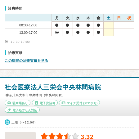
診療時間
月
火
水
木
金
土
日
祝
08:30-12:00
13:00-17:00
12:30-17:00
治療実績
この病院の治療実績を見る
社会医療法人三栄会中央林間病院
神奈川県大和市中央林間（中央林間駅）
駐車場あり
電子決済可
マイナ受付
(スマホ可)
電子処方せん対応
土曜（〜12:00）
3.32