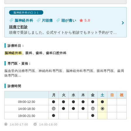
脳神経外科の口コミ
脳神経外科
片頭痛
頭が痛い
5.0
頭痛で初診
頭痛で受診しました。公式サイトから初診でもネット予約ができたので、そちらを利用しました。 診察では、頭痛の頻度や市販薬を飲む回数などを詳しく聞いていただけました。「MRIで詳しく検査してみましょ
診療科目：
脳神経外科
、眼科、歯科、歯科口腔外科
専門医・資格：
脳血管内治療専門医、神経内科専門医、脳神経外科専門医、眼科専門医、歯周
病専門医…
診療時間
月
火
水
木
金
土
日
祝
09:00-12:30
14:00-18:30
19:00-21:30
14:00-17:00
14:00-18:00