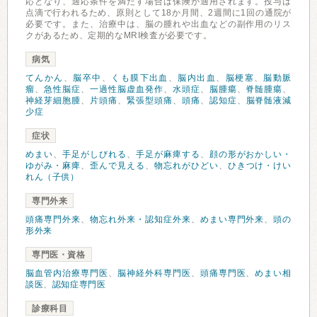
応となり、適応条件を満たす場合は保険が適用されます。投与は
点滴で行われるため、原則として18か月間、2週間に1回の通院が
必要です。また、治療中は、脳の腫れや出血などの副作用のリス
クがあるため、定期的なMRI検査が必要です。
病気
てんかん
、
脳卒中
、
くも膜下出血
、
脳内出血
、
脳梗塞
、
脳動脈
瘤
、
急性脳症
、
一過性脳虚血発作
、
水頭症
、
脳腫瘍
、
脊髄腫瘍
、
神経芽細胞腫
、
片頭痛
、
緊張型頭痛
、
頭痛
、
認知症
、
脳脊髄液減
少症
症状
めまい
、
手足がしびれる
、
手足が麻痺する
、
顔の形がおかしい・
ゆがみ・麻痺
、
歪んで見える
、
物忘れがひどい
、
ひきつけ・けい
れん（子供）
専門外来
頭痛専門外来
、
物忘れ外来・認知症外来
、
めまい専門外来
、
頭の
形外来
専門医・資格
脳血管内治療専門医
、
脳神経外科専門医
、
頭痛専門医
、
めまい相
談医
、
認知症専門医
診療科目