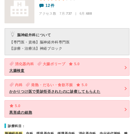
12件
アクセス数 7月:
737
| 6月:
688
脳神経外科について
【専門医・資格】
脳神経外科専門医
【診療・治療法】
神経ブロック
消化器内科
大腸ポリープ
5.0
大腸検査
内科
発熱・だるい・食欲不振
5.0
かかりつけ医で受診拒否されたのに診察してもらえた
5.0
異形成の細胞
診療科目：
脳神経外科
、内科、呼吸器内科、循環器内科、消化器内科、内分泌代謝科、糖