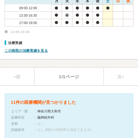
月
火
水
木
金
土
日
祝
09:00-12:00
13:30-16:30
17:00-19:00
13:00-16:30
治療実績
この病院の治療実績を見る
«前
1/1ページ
次»
11件の医療機関が見つかりました
エリア・駅
神奈川県大和市
診療科目
脳神経外科
名称
なし
詳細条件
なし (曜日や時間帯を指定できます)