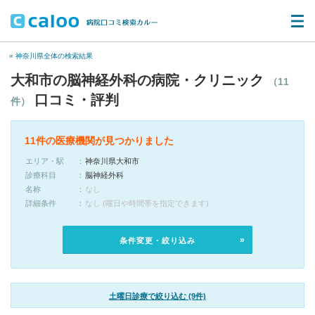
« 神奈川県全体の検索結果
大和市の脳神経外科の病院・クリニック
（11
口コミ・評判
件）
11件の医療機関が見つかりました
エリア・駅
神奈川県大和市
診療科目
脳神経外科
名称
なし
詳細条件
なし (曜日や時間帯を指定できます)
条件変更・絞り込み
土曜日診療で絞り込む (9件)