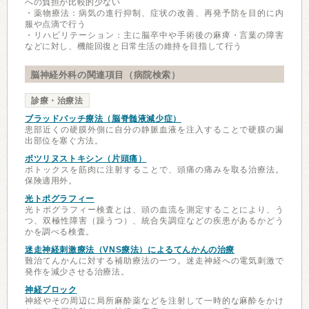
への負担が比較的少ない
・薬物療法：病気の進行抑制、症状の改善、再発予防を目的に内
服や点滴で行う
・リハビリテーション：主に脳卒中や手術後の麻痺・言葉の障害
などに対し、機能回復と日常生活の維持を目指して行う
脳神経外科の関連項目（病院検索）
診療・治療法
ブラッドパッチ療法（脳脊髄液減少症）
患部近くの硬膜外側に自分の静脈血液を注入することで硬膜の漏
出部位を塞ぐ方法。
ボツリヌストキシン（片頭痛）
ボトックスを筋肉に注射することで、頭痛の痛みを取る治療法。
保険適用外。
光トポグラフィー
光トポグラフィー検査とは、頭の血流を測定することにより、う
つ、双極性障害（躁うつ）、統合失調症などの疾患があるかどう
かを調べる検査。
迷走神経刺激療法（VNS療法）によるてんかんの治療
難治てんかんに対する補助療法の一つ。迷走神経への電気刺激で
発作を減少させる治療法。
神経ブロック
神経やその周辺に局所麻酔薬などを注射して一時的な麻酔をかけ