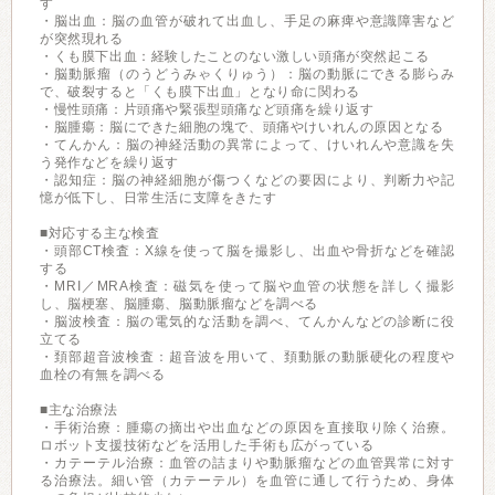
す
・脳出血：脳の血管が破れて出血し、手足の麻痺や意識障害など
が突然現れる
・くも膜下出血：経験したことのない激しい頭痛が突然起こる
・脳動脈瘤（のうどうみゃくりゅう）：脳の動脈にできる膨らみ
で、破裂すると「くも膜下出血」となり命に関わる
・慢性頭痛：片頭痛や緊張型頭痛など頭痛を繰り返す
・脳腫瘍：脳にできた細胞の塊で、頭痛やけいれんの原因となる
・てんかん：脳の神経活動の異常によって、けいれんや意識を失
う発作などを繰り返す
・認知症：脳の神経細胞が傷つくなどの要因により、判断力や記
憶が低下し、日常生活に支障をきたす
■対応する主な検査
・頭部CT検査：X線を使って脳を撮影し、出血や骨折などを確認
する
・MRI／MRA検査：磁気を使って脳や血管の状態を詳しく撮影
し、脳梗塞、脳腫瘍、脳動脈瘤などを調べる
・脳波検査：脳の電気的な活動を調べ、てんかんなどの診断に役
立てる
・頚部超音波検査：超音波を用いて、頚動脈の動脈硬化の程度や
血栓の有無を調べる
■主な治療法
・手術治療：腫瘍の摘出や出血などの原因を直接取り除く治療。
ロボット支援技術などを活用した手術も広がっている
・カテーテル治療：血管の詰まりや動脈瘤などの血管異常に対す
る治療法。細い管（カテーテル）を血管に通して行うため、身体