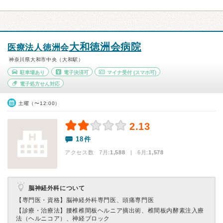
大和徳洲会病院
医療法人徳洲会
神奈川県大和市中央（大和駅）
駐車場あり
電子決済可
マイナ受付
(スマホ可)
電子処方せん対応
土曜（〜12:00）
2.13
18件
アクセス数 7月:
1,588
| 6月:
1,578
脳神経外科について
【専門医・資格】
脳神経外科専門医、頭痛専門医
【診療・治療法】
腰椎椎間板ヘルニア摘出術、椎間板内酵素注入療
法（ヘルニコア）、神経ブロック