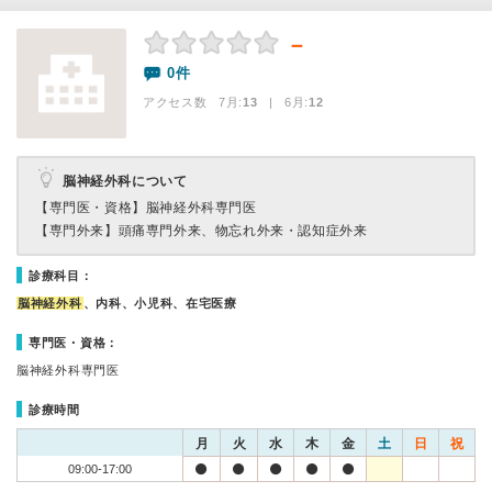
－
0件
アクセス数 7月:
13
| 6月:
12
脳神経外科について
【専門医・資格】
脳神経外科専門医
【専門外来】
頭痛専門外来、物忘れ外来・認知症外来
診療科目：
脳神経外科
、内科、小児科、在宅医療
専門医・資格：
脳神経外科専門医
診療時間
月
火
水
木
金
土
日
祝
09:00-17:00