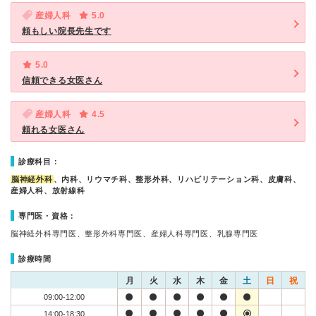
産婦人科
5.0
頼もしい院長先生です
5.0
信頼できる女医さん
産婦人科
4.5
頼れる女医さん
診療科目：
脳神経外科
、内科、リウマチ科、整形外科、リハビリテーション科、皮膚科、
産婦人科、放射線科
専門医・資格：
脳神経外科専門医、整形外科専門医、産婦人科専門医、乳腺専門医
診療時間
月
火
水
木
金
土
日
祝
09:00-12:00
14:00-18:30