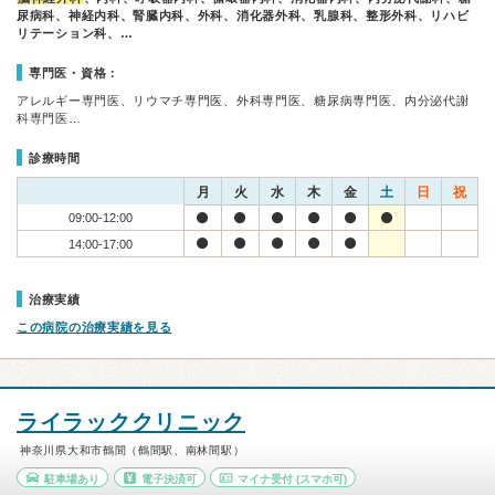
尿病科、神経内科、腎臓内科、外科、消化器外科、乳腺科、整形外科、リハビ
リテーション科、…
専門医・資格：
アレルギー専門医、リウマチ専門医、外科専門医、糖尿病専門医、内分泌代謝
科専門医…
診療時間
月
火
水
木
金
土
日
祝
09:00-12:00
14:00-17:00
治療実績
この病院の治療実績を見る
ライラッククリニック
神奈川県大和市鶴間（鶴間駅、南林間駅）
駐車場あり
電子決済可
マイナ受付
(スマホ可)