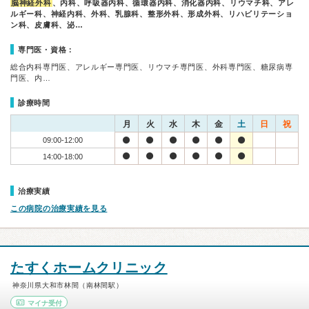
脳神経外科
、内科、呼吸器内科、循環器内科、消化器内科、リウマチ科、アレ
ルギー科、神経内科、外科、乳腺科、整形外科、形成外科、リハビリテーショ
ン科、皮膚科、泌…
専門医・資格：
総合内科専門医、アレルギー専門医、リウマチ専門医、外科専門医、糖尿病専
門医、内…
診療時間
月
火
水
木
金
土
日
祝
09:00-12:00
14:00-18:00
治療実績
この病院の治療実績を見る
たすくホームクリニック
神奈川県大和市林間（南林間駅）
マイナ受付