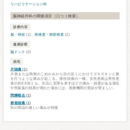
リハビリテーション科
脳神経外科の関連項目（口コミ検索）
診療内容
脳・神経
(1)、
再検査・精密検査
(2)
健康診断
脳ドック
(0)
病気
片頭痛
(1)
片側または両側のこめかみから目の近くにかけてズキズキンと脈
を打つような痛みが起こる。慢性頭痛の一種。女性患者は男性患
者の約3.6倍とも。生活に支障を来すほどの痛み・頻度がある場合
や市販薬の効果が薄れた場合には、医療機関の受診が望ましい。
閃輝暗点
(1)
群発頭痛
(1)
目の周辺の激しい痛みが特徴