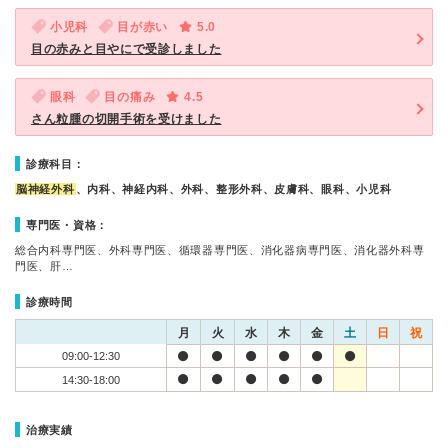
小児科
目が赤い
5.0
目の赤みと目やにで受診しました
眼科
目の痛み
4.5
さん粒腫の切開手術を受けました
診療科目：
脳神経外科
、内科、神経内科、外科、整形外科、皮膚科、眼科、小児科
専門医・資格：
総合内科専門医、外科専門医、循環器専門医、消化器病専門医、消化器外科専
門医、肝…
診療時間
月
火
水
木
金
土
日
祝
09:00-12:30
14:30-18:00
治療実績