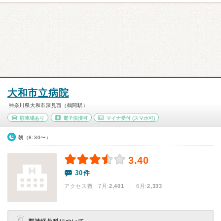
大和市立病院
神奈川県大和市深見西（鶴間駅）
駐車場あり
電子決済可
マイナ受付
(スマホ可)
朝（8:30〜）
3.40
30件
アクセス数 7月:
2,401
| 6月:
2,333