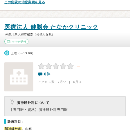
この病院の治療実績を見る
医療法人 健脳会 たなかクリニック
神奈川県大和市桜森（相模大塚駅）
マイナ受付
土曜（〜13:00）
－
0件
アクセス数 7月:
7
| 6月:
4
脳神経外科について
【専門医・資格】
脳神経外科専門医
診療科目：
脳神経外科
、内科