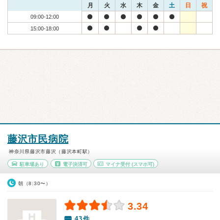
月
火
水
木
金
土
日
祝
09:00-12:00
15:00-18:00
藤沢市民病院
神奈川県藤沢市藤沢（藤沢本町駅）
駐車場あり
電子決済可
マイナ受付
(スマホ可)
朝（8:30〜）
3.34
43件