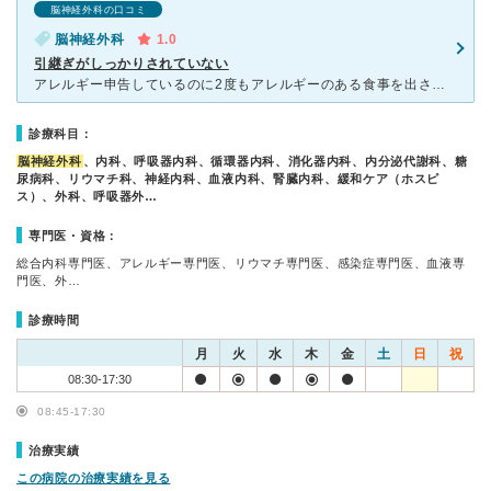
脳神経外科の口コミ
脳神経外科
1.0
引継ぎがしっかりされていない
アレルギー申告しているのに2度もアレルギーのある食事を出された。命に関わる問題なのに2度も短期間で繰り返すとは思わなかった。認知症の患者だったら食べてしまい、取り返しのつかないことになることを考えると
診療科目：
脳神経外科
、内科、呼吸器内科、循環器内科、消化器内科、内分泌代謝科、糖
尿病科、リウマチ科、神経内科、血液内科、腎臓内科、緩和ケア（ホスピ
ス）、外科、呼吸器外…
専門医・資格：
総合内科専門医、アレルギー専門医、リウマチ専門医、感染症専門医、血液専
門医、外…
診療時間
月
火
水
木
金
土
日
祝
08:30-17:30
08:45-17:30
治療実績
この病院の治療実績を見る