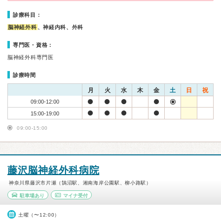
診療科目：
脳神経外科
、神経内科、外科
専門医・資格：
脳神経外科専門医
診療時間
月
火
水
木
金
土
日
祝
09:00-12:00
15:00-19:00
09:00-15:00
藤沢脳神経外科病院
神奈川県藤沢市片瀬（鵠沼駅、湘南海岸公園駅、柳小路駅）
駐車場あり
マイナ受付
土曜（〜12:00）