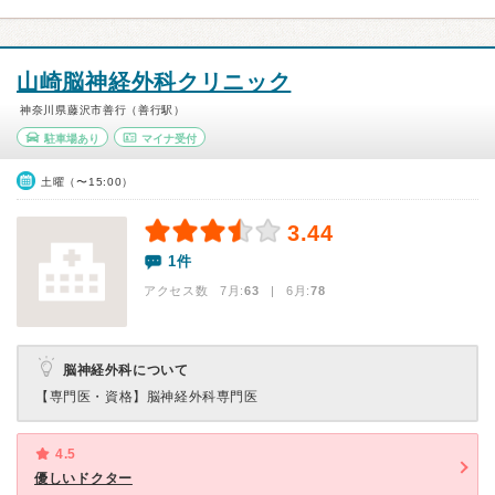
山崎脳神経外科クリニック
神奈川県藤沢市善行（善行駅）
駐車場あり
マイナ受付
土曜（〜15:00）
3.44
1件
アクセス数 7月:
63
| 6月:
78
脳神経外科について
【専門医・資格】
脳神経外科専門医
4.5
優しいドクター