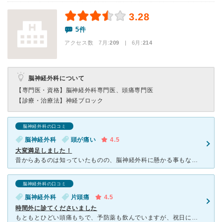
3.28
5件
アクセス数 7月:
209
| 6月:
214
脳神経外科について
【専門医・資格】
脳神経外科専門医、頭痛専門医
【診療・治療法】
神経ブロック
脳神経外科の口コミ
脳神経外科
頭が痛い
4.5
大変満足しました！
昔からあるのは知っていたものの、脳神経外科に懸かる事もなく通り過ぎていました。 更年期になりあちこちに不具合が出始め、頭痛で受診しました。 医師や看護師さん、受付の方皆さんお優しく親身に診てくださりあ
脳神経外科の口コミ
脳神経外科
片頭痛
4.5
時間外に診てくださいました
もともとひどい頭痛もちで、予防薬も飲んでいますが、祝日に後頭部がどうしようもなく痛くなり、ひどく嘔吐しました。 不安になって、自宅から近く、ホームページにも救急対応と書いてありましたので、家族に電話