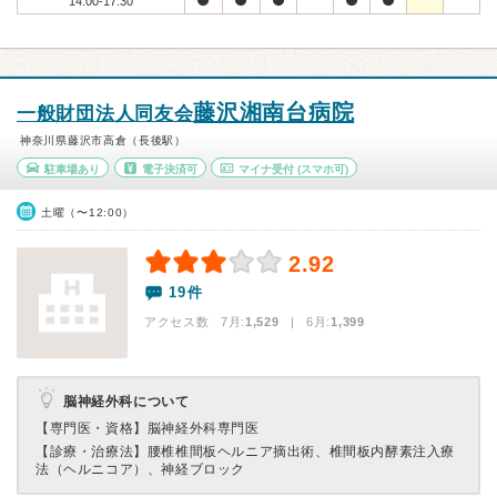
14:00-17:30
藤沢湘南台病院
一般財団法人同友会
神奈川県藤沢市高倉（長後駅）
駐車場あり
電子決済可
マイナ受付
(スマホ可)
土曜（〜12:00）
2.92
19件
アクセス数 7月:
1,529
| 6月:
1,399
脳神経外科について
【専門医・資格】
脳神経外科専門医
【診療・治療法】
腰椎椎間板ヘルニア摘出術、椎間板内酵素注入療
法（ヘルニコア）、神経ブロック