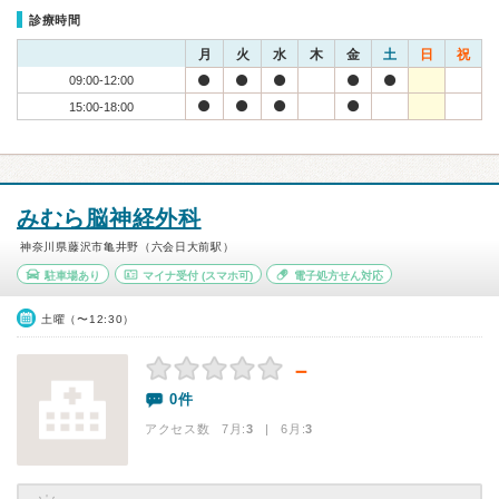
診療時間
月
火
水
木
金
土
日
祝
09:00-12:00
15:00-18:00
みむら脳神経外科
神奈川県藤沢市亀井野（六会日大前駅）
駐車場あり
マイナ受付
(スマホ可)
電子処方せん対応
土曜（〜12:30）
－
0件
アクセス数 7月:
3
| 6月:
3