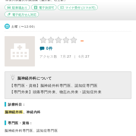
駐車場あり
電子決済可
マイナ受付
(スマホ可)
電子処方せん対応
土曜（〜12:00）
－
0件
アクセス数 7月:
27
| 6月:
27
脳神経外科について
【専門医・資格】
脳神経外科専門医、認知症専門医
【専門外来】
頭痛専門外来、物忘れ外来・認知症外来
診療科目：
脳神経外科
、神経内科
専門医・資格：
脳神経外科専門医、認知症専門医