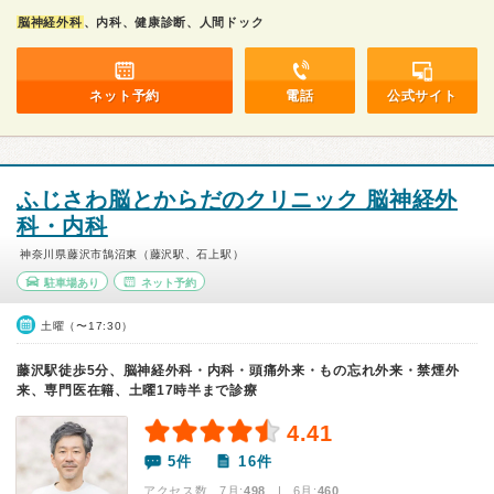
脳神経外科
、内科、健康診断、人間ドック
ネット予約
電話
公式サイト
ふじさわ脳とからだのクリニック 脳神経外
科・内科
神奈川県藤沢市鵠沼東（藤沢駅、石上駅）
駐車場あり
ネット予約
土曜（〜17:30）
藤沢駅徒歩5分、脳神経外科・内科・頭痛外来・もの忘れ外来・禁煙外
来、専門医在籍、土曜17時半まで診療
4.41
5件
16件
アクセス数 7月:
498
| 6月:
460