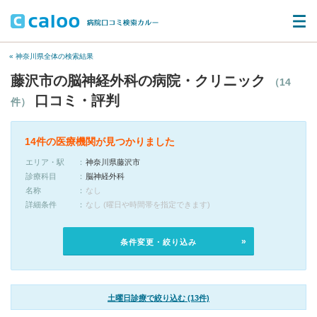
« 神奈川県全体の検索結果
藤沢市の脳神経外科の病院・クリニック
（14
口コミ・評判
件）
14件の医療機関が見つかりました
エリア・駅
神奈川県藤沢市
診療科目
脳神経外科
名称
なし
詳細条件
なし (曜日や時間帯を指定できます)
条件変更・絞り込み
土曜日診療で絞り込む (13件)