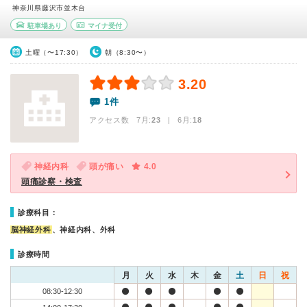
神奈川県藤沢市並木台
駐車場あり
マイナ受付
土曜（〜17:30）
朝（8:30〜）
3.20
1件
アクセス数 7月:
23
| 6月:
18
神経内科
頭が痛い
4.0
頭痛診察・検査
診療科目：
脳神経外科
、神経内科、外科
診療時間
月
火
水
木
金
土
日
祝
08:30-12:30