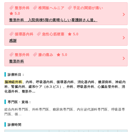
整形外科
椎間板ヘルニア
手足の関節が痛い
5.0
整形外科 入院病棟5階の素晴らしい看護師さん達。
循環器内科
急性心筋梗塞
5.0
感謝
整形外科
膝の痛み
5.0
整形外科
診療科目：
脳神経外科
、内科、呼吸器内科、循環器内科、消化器内科、糖尿病科、神経内
科、腎臓内科、緩和ケア（ホスピス）、外科、呼吸器外科、心臓血管外科、消
化器外科、整形外…
専門医・資格：
総合内科専門医、外科専門医、糖尿病専門医、内分泌代謝科専門医、呼吸器専
門医、循…
診療時間