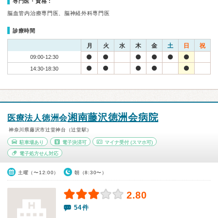
専門医・資格：
脳血管内治療専門医、脳神経外科専門医
診療時間
月
火
水
木
金
土
日
祝
09:00-12:30
14:30-18:30
湘南藤沢徳洲会病院
医療法人徳洲会
神奈川県藤沢市辻堂神台（辻堂駅）
駐車場あり
電子決済可
マイナ受付
(スマホ可)
電子処方せん対応
土曜（〜12:00）
朝（8:30〜）
2.80
54件