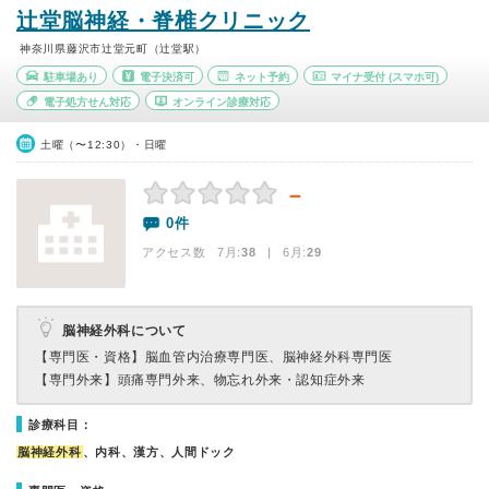
辻堂脳神経・脊椎クリニック
神奈川県藤沢市辻堂元町（辻堂駅）
駐車場あり
電子決済可
ネット予約
マイナ受付
(スマホ可)
電子処方せん対応
オンライン診療対応
土曜（〜12:30）・日曜
－
0件
アクセス数 7月:
38
| 6月:
29
脳神経外科について
【専門医・資格】
脳血管内治療専門医、脳神経外科専門医
【専門外来】
頭痛専門外来、物忘れ外来・認知症外来
診療科目：
脳神経外科
、内科、漢方、人間ドック