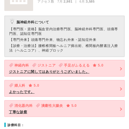
アクセス数 7月:
2,981
| 6月:
3,585
脳神経外科について
【専門医・資格】
脳血管内治療専門医、脳神経外科専門医、頭痛専
門医、認知症専門医
【専門外来】
頭痛専門外来、物忘れ外来・認知症外来
【診療・治療法】
腰椎椎間板ヘルニア摘出術、椎間板内酵素注入療
法（ヘルニコア）、神経ブロック
神経内科
ジストニア
手足がふるえる
5.0
ジストニアに関してはありがとうございました。
婦人科
5.0
よかったです。
消化器内科
潰瘍性大腸炎
5.0
丁寧な診察
診療科目：