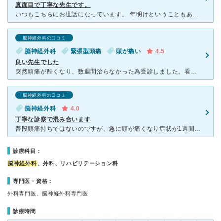
真面目で丁寧な先生です。
いつもこちらにお世話になっています。 年明けということもあってか非常に混んでいました。 でもここに来る患者さんは、若干待ち時間が長いのは診療がしっかりとしているからだと理解しているので、みんなのん
脳神経外科の口コミ
脳神経外科
緊張型頭痛
頭が痛い
4.5
良い先生でした
突然頭痛が酷くなり、数週間治らなかった為受診しました。看護師さんも院長もとても良く、丁寧に診察してくださいました。 問診からMRI、そして結果を踏まえての診断結果、全て分かりやすく説明してくださ
脳神経外科の口コミ
脳神経外科
4.0
丁寧な診察で混み合います
普段頭痛持ちではないのですが、急に頭が痛くなり症状が1週間くらい続いたため、こちらの病院にお世話になりました。 予約なしでも診ていただけましたが、非常に混み合っており、2時間以上待ちました。問診
診療科目：
脳神経外科
、外科、リハビリテーション科
専門医・資格：
外科専門医、脳神経外科専門医
診療時間