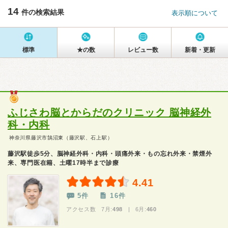
14
件の検索結果
表示順について
標準
★の数
レビュー数
新着・更新
ふじさわ脳とからだのクリニック 脳神経外
科・内科
神奈川県藤沢市鵠沼東（藤沢駅、石上駅）
藤沢駅徒歩5分、脳神経外科・内科・頭痛外来・もの忘れ外来・禁煙外
来、専門医在籍、土曜17時半まで診療
4.41
5件
16件
アクセス数 7月:
498
| 6月:
460