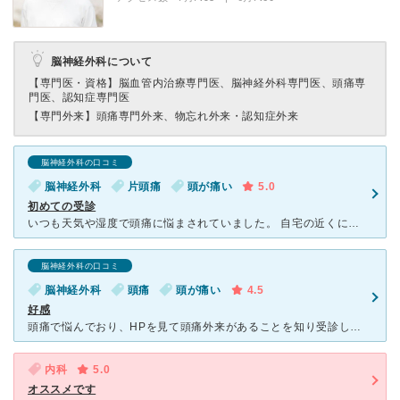
脳神経外科について
【専門医・資格】
脳血管内治療専門医、脳神経外科専門医、頭痛専
門医、認知症専門医
【専門外来】
頭痛専門外来、物忘れ外来・認知症外来
脳神経外科の口コミ
脳神経外科
片頭痛
頭が痛い
5.0
初めての受診
いつも天気や湿度で頭痛に悩まされていました。 自宅の近くに新しいクリニックができたと聞いて受診しました。 先生は親身に話を聞いてくれて、今までの悩みもちゃんと聞いてくれました。 スタッフさんも優
脳神経外科の口コミ
脳神経外科
頭痛
頭が痛い
4.5
好感
頭痛で悩んでおり、HPを見て頭痛外来があることを知り受診しました。症状を親身に聞いてくださり、薬に頼らない治療法をわかりやすく丁寧にアドバイスいただきました。 受付のスタッフの方も電話での問い合
内科
5.0
オススメです