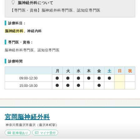
脳神経外科について
【専門医・資格】
脳神経外科専門医、認知症専門医
診療科目：
脳神経外科
、神経内科
専門医・資格：
脳神経外科専門医、認知症専門医
診療時間
月
火
水
木
金
土
日
祝
09:00-12:30
15:00-18:30
宮岡脳神経外科
神奈川県藤沢市藤沢（藤沢本町駅）
駐車場あり
マイナ受付