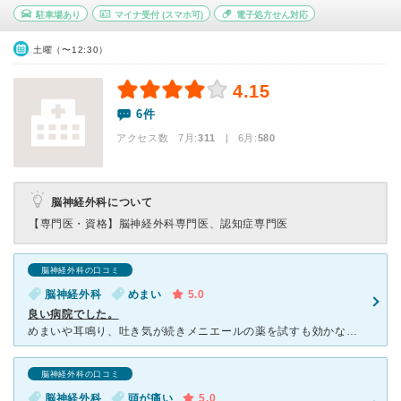
駐車場あり
マイナ受付
(スマホ可)
電子処方せん対応
土曜（〜12:30）
4.15
6件
アクセス数 7月:
311
| 6月:
580
脳神経外科について
【専門医・資格】
脳神経外科専門医、認知症専門医
脳神経外科の口コミ
脳神経外科
めまい
5.0
良い病院でした。
めまいや耳鳴り、吐き気が続きメニエールの薬を試すも効かなかった旨をかかりつけ医に相談したらこちらに紹介状が出たので行って来ました。 院内はとても落ち着いた雰囲気で綺麗な花と絵画が飾られていました。
脳神経外科の口コミ
脳神経外科
頭が痛い
5.0