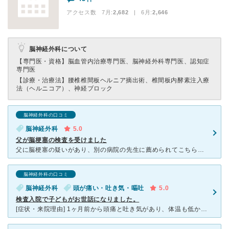
アクセス数 7月:
2,682
| 6月:
2,646
脳神経外科について
【専門医・資格】
脳血管内治療専門医、脳神経外科専門医、認知症
専門医
【診療・治療法】
腰椎椎間板ヘルニア摘出術、椎間板内酵素注入療
法（ヘルニコア）、神経ブロック
脳神経外科の口コミ
脳神経外科
5.0
父が脳梗塞の検査を受けました
父に脳梗塞の疑いがあり、別の病院の先生に薦められてこちらの病院でMRI等の検査を受けさせて頂きました。女性の先生は「小さな脳血栓が複数ある」という事を丁寧に分かりやすく説明して下さりました。場所は国道
脳神経外科の口コミ
脳神経外科
頭が痛い・吐き気・嘔吐
5.0
検査入院で子どもがお世話になりました。
[症状・来院理由] 1ヶ月前から頭痛と吐き気があり、体温も低かったため近所の病院に通院していましたが精密検査をしたほうがいいとのことで紹介していただき、藤沢市民病院を受診しました。 [医師の診断・