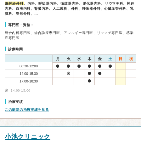
脳神経外科
、内科、呼吸器内科、循環器内科、消化器内科、リウマチ科、神経
内科、血液内科、腎臓内科、人工透析、外科、呼吸器外科、心臓血管外科、乳
腺科、整形外科、…
専門医・資格：
総合内科専門医、総合診療専門医、アレルギー専門医、リウマチ専門医、感染
症専門医…
診療時間
月
火
水
木
金
土
日
祝
08:30-12:00
14:00-15:30
17:00-18:30
14:00-15:00
治療実績
この病院の治療実績を見る
小池クリニック