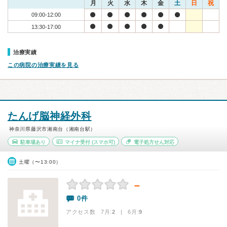
月
火
水
木
金
土
日
祝
09:00-12:00
13:30-17:00
治療実績
この病院の治療実績を見る
たんげ脳神経外科
神奈川県藤沢市湘南台（湘南台駅）
駐車場あり
マイナ受付
(スマホ可)
電子処方せん対応
土曜（〜13:00）
－
0件
アクセス数 7月:
2
| 6月:
9