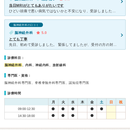
当日MRIがとてもありがたいです
ひどい頭痛で悪い病気ではないかと不安になり、受診しました。 先生はお忙しい中でも丁寧に話を聞いてくださり、症状から危ないものではないと思うけれどもMRIを撮りましょうねと言ってくださり、結果もすぐに
脳神経外科の口コミ
脳神経外科
5.0
とても丁寧
先日、初めて受診しました。 緊張してましたが、受付の方の対応病院の雰囲気がとても良かったです。 また、先生もよく話を細かく聞いてくださって、 検査もすぐに受けることが出来ました。 検査担当の方
診療科目：
脳神経外科
、内科、神経内科、放射線科
専門医・資格：
脳神経外科専門医、脊椎脊髄外科専門医、認知症専門医
診療時間
月
火
水
木
金
土
日
祝
09:00-12:30
14:30-18:00