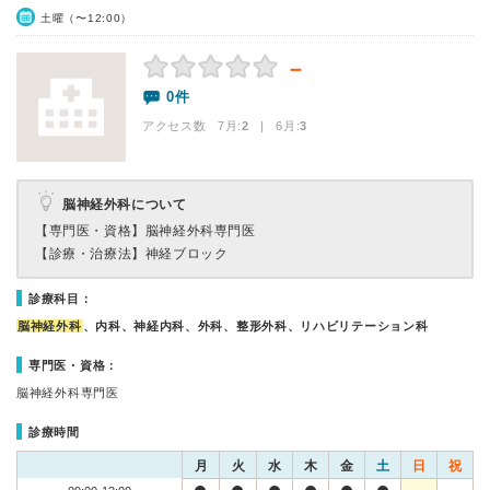
土曜（〜12:00）
－
0件
アクセス数 7月:
2
| 6月:
3
脳神経外科について
【専門医・資格】
脳神経外科専門医
【診療・治療法】
神経ブロック
診療科目：
脳神経外科
、内科、神経内科、外科、整形外科、リハビリテーション科
専門医・資格：
脳神経外科専門医
診療時間
月
火
水
木
金
土
日
祝